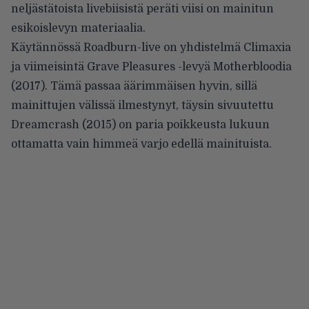
neljästätoista livebiisistä peräti viisi on mainitun
esikoislevyn materiaalia.
Käytännössä Roadburn-live on yhdistelmä Climaxia
ja viimeisintä Grave Pleasures -levyä Motherbloodia
(2017). Tämä passaa äärimmäisen hyvin, sillä
mainittujen välissä ilmestynyt, täysin sivuutettu
Dreamcrash (2015) on paria poikkeusta lukuun
ottamatta vain himmeä varjo edellä mainituista.