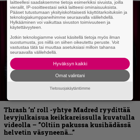
laitteellesi saadaksemme tietoja esimerkiksi sivuista, joilla
vierailit, IP-osoitteestasi sekä laitteesi ominaisuuksista.
Pääset tutustumaan yksityiskohtaisesti käyttötarkoituksiin ja
teknologiakumppaneihimme seuraavalla välilehdellä.
Hylkääminen voi vaikuttaa sivuston toimivuuteen ja
käytettävyyteen.
Jotkin teknologiamme voivat käsitellä tietoja myös ilman
suostumusta, jos niillä on siihen oikeutettu peruste. Voit
vastustaa tätä tai muuttaa asetuksiasi milloin tahansa
seuraavalla välilehdellä.
Hyväksyn kaikki
Omat valintani
Tietosuojakäytäntömme
Thrash ’n’ roll -yhtye Madred ryydittää
levyjulkaisua keikkareissulla kuvatulla
videolla – ”Oltiin pakussa kusihädässä
helvetin väsyneenä…”