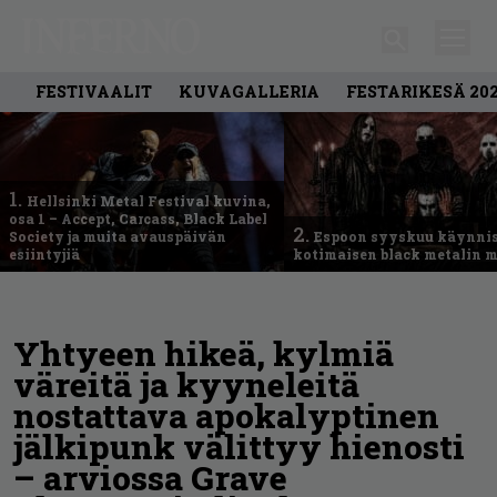
FESTIVAALIT
KUVAGALLERIA
FESTARIKESÄ 20
1.
Hellsinki Metal Festival kuvina,
osa 1 – Accept, Carcass, Black Label
2.
Society ja muita avauspäivän
Espoon syyskuu käynni
esiintyjiä
kotimaisen black metalin m
Yhtyeen hikeä, kylmiä
väreitä ja kyyneleitä
nostattava apokalyptinen
jälkipunk välittyy hienosti
– arviossa Grave