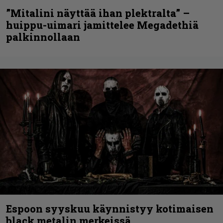
”Mitalini näyttää ihan plektralta” –
huippu-uimari jamittelee Megadethiä
palkinnollaan
Espoon syyskuu käynnistyy kotimaisen
black metalin merkeissä