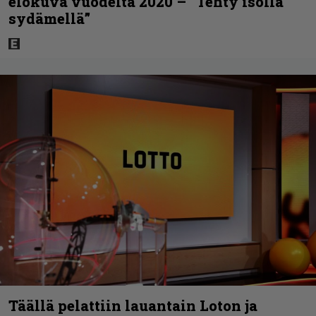
elokuva vuodelta 2020 – ”Tehty isolla
sydämellä”
Täällä pelattiin lauantain Loton ja