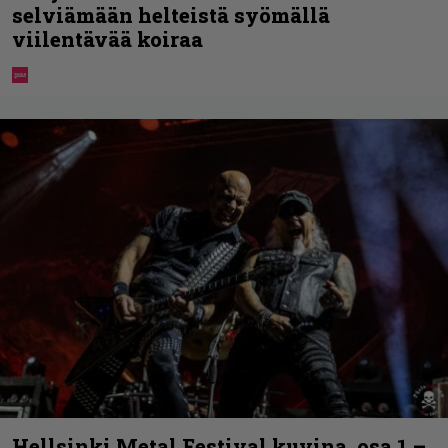
selviämään helteistä syömällä
viilentävää koiraa
Hellsinki Metal Festival kuvina, osa 1 –