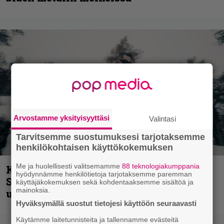
Arvostamme yksityisyyttäsi
Valintasi
Tarvitsemme suostumuksesi tarjotaksemme
henkilökohtaisen käyttökokemuksen
Me ja huolellisesti valitsemamme
88 teknologiakumppania
Kunnianosoitus hyiselle Pohjolalle –
hyödynnämme henkilötietoja tarjotaksemme paremman
Shining hyppäsi keskelle kinoksia
käyttäjäkokemuksen sekä kohdentaaksemme sisältöä ja
mainoksia.
uudella videollaan
Hyväksymällä suostut tietojesi käyttöön seuraavasti
Käytämme laitetunnisteita ja tallennamme evästeitä