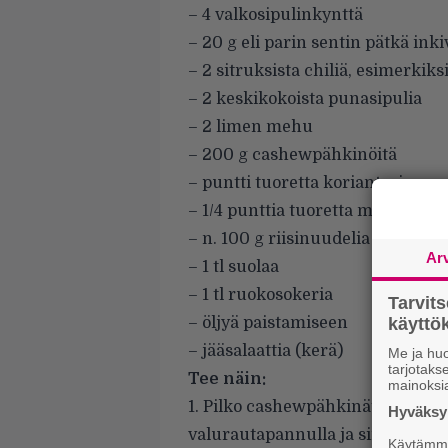
– 4 valkosipulinkynttä
– 20 g eli parin sentin pätkä inki
– 2 sitruksista chiliä, esimerkik
– 2 keskikokoista punasipulia
– 2 limen mehu
– 200 g cashewpähkinöitä
– puntti tuoretta korianteria
– 1/4 punttia tuoretta minttua
– n. 100 g riisinuudelia
Ar
– 1 tl suolaa
– 1 tl ruokosokeria
Tarvit
käytt
– öljyä paistamiseen
– jääsalaattia (kerä)
Me ja huo
tarjotak
Tee näin:
mainoksi
1. Pilko cashewpähkinät vähän p
Hyväksym
valurautapannulla ja siirrä sen j
Käytämme 