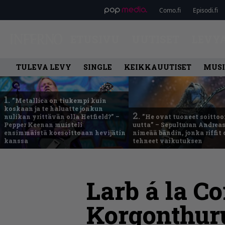
Como.fi
Episodi.fi
ETUSIVU
UUTISET
LEVY
TULEVA LEVY
SINGLE
KEIKKAUUTISET
MUSI
1.
”Metallica on tiukempi kuin
koskaan ja te haluatte jonkun
2.
nulikan yrittävän olla Hetfield?” –
”He ovat tuoneet soittoo
Pepper Keenan muisteli
uutta” – Sepulturan Andreas
ensimmäistä koesoittoaan hevijätin
nimeää bändin, jonka riffit
kanssa
tehneet vaikutuksen
Larb á la C
Korgonthur