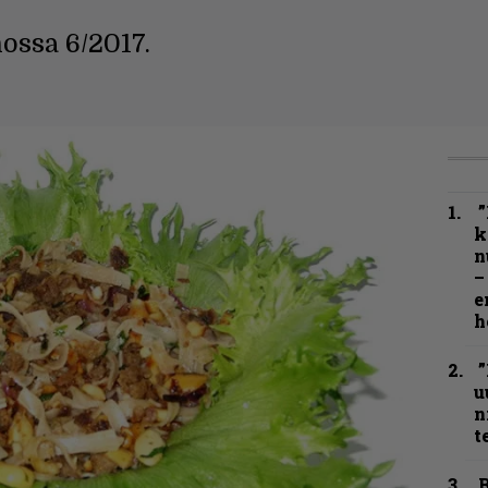
ossa 6/2017.
”
k
n
–
e
h
”
u
n
t
B