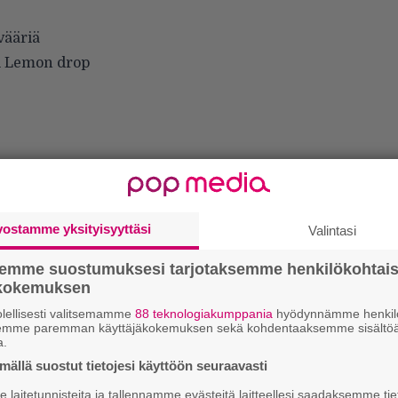
vääriä
si Lemon drop
vostamme yksityisyyttäsi
Valintasi
semme suostumuksesi tarjotaksemme henkilökohtai
ökokemuksen
lellisesti valitsemamme
88 teknologiakumppania
hyödynnämme henkilö
semme paremman käyttäjäkokemuksen sekä kohdentaaksemme sisältöä
a.
”
ienemmiksi. Paahda ne kuivalla
ällä suostut tietojesi käyttöön seuraavasti
k
n
älkeen sivuun.
laitetunnisteita ja tallennamme evästeitä laitteellesi saadaksemme tie