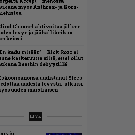
orgelta Accept – menossa
ukana myös Anthrax- ja Korn-
iehistöä
lind Channel aktivoituu jälleen
uden levyn ja jäähallikeikan
erkeissä
En kadu mitään” – Rick Rozz ei
unne katkeruutta siitä, ettei ollut
ukana Deathin debyytillä
Kokoonpanonsa uudistanut Sleep
iedottaa uudesta levystä, julkaisi
yös uuden maistiaisen
LIVE
arvio: