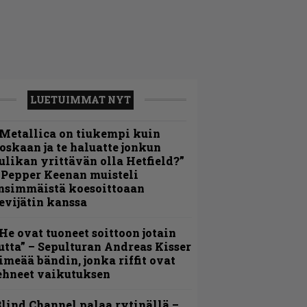
LUETUIMMAT NYT
Metallica on tiukempi kuin
oskaan ja te haluatte jonkun
ulikan yrittävän olla Hetfield?”
 Pepper Keenan muisteli
nsimmäistä koesoittoaan
evijätin kanssa
He ovat tuoneet soittoon jotain
utta” – Sepulturan Andreas Kisser
imeää bändin, jonka riffit ovat
ehneet vaikutuksen
lind Channel palaa rytinällä –