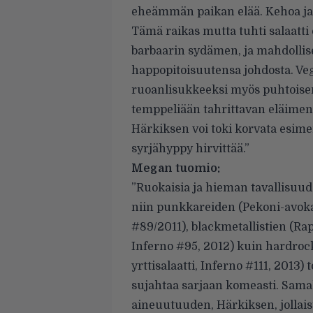
eheämmän paikan elää. Kehoa ja ra
Tämä raikas mutta tuhti salaat
barbaarin sydämen, ja mahdolli
happopitoisuutensa johdosta. Ve
ruoanlisukkeeksi myös puhtoisemm
temppeliään tahrittavan eläimenra
Härkiksen voi toki korvata esimer
syrjähyppy hirvittää.”
Megan tuomio:
”Ruokaisia ja hieman tavallisuude
niin punkkareiden (Pekoni-avoka
#89/2011), blackmetallistien (Rap
Inferno #95, 2012) kuin hardro
yrttisalaatti, Inferno #111, 2013
sujahtaa sarjaan komeasti. Samal
aineuutuuden, Härkiksen, jollais