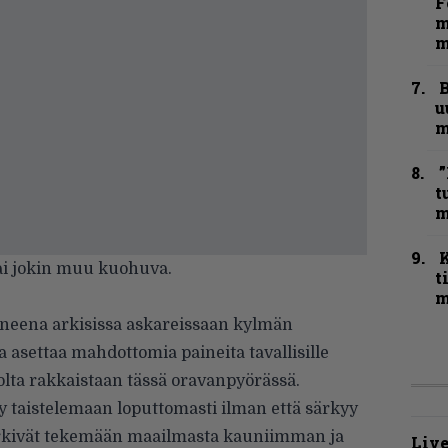
F
m
m
B
u
m
”
t
m
ai jokin muu kuohuva.
t
m
neena arkisissa askareissaan kylmän
 asettaa mahdottomia paineita tavallisille
huolta rakkaistaan tässä oravanpyörässä.
y taistelemaan loputtomasti ilman että särkyy
rkivät tekemään maailmasta kauniimman ja
Live