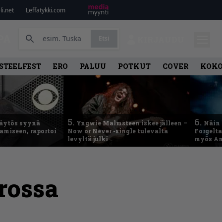
i.net
Leffatykki.com
PA
Etsi
KIRJAUDU
STEELFEST
ERO
PALUU
POTKUT
COVER
KOK
5.
6.
käytös syynä
Yngwie Malmsteen iskee jälleen –
Näin 
tamiseen, raportoi
Now or Never -single tulevalta
Forgelt
levyltä julki
myös An
rossa