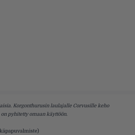
isia. Korgonthurusin laulajalle Corvusille keho
 on pyhitetty omaan käyttöön.
rkäpapuvalmiste)