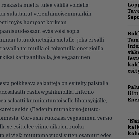
Lop
skasta mieltä tulee välillä voidella!
Tava
ti on sulattanut verenhimoisemmankin
Sepu
sesti myös hampaat korkean
gaanisuudessaan eväs voisi sopia
Rok
Tamp
an totuudenetsijän sielulle, joka ei salli
Infe
svalla tai muilla ei-toivotuilla energioilla.
väk
kiksi karitsanlihalla, jos vegaaninen
fest
kak
esit
sta poikkeava salaatteja on esitelty palstalla
Pal
dosalaatti cashewpähkinöillä, Inferno
liit
Ene
ea salaatti kunniantuntoiselle lihansyöjälle,
ckareidenkin (Eedenin munakoiso-juusto-
) toimesta. Corvusin ruokaisa vegaaninen versio
”Näi
kaik
la se esittelee viime aikojen ruoka-
kohd
ta ei vielä muutama vuosi sitten osannut edes