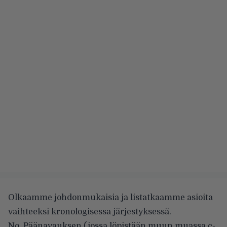
Olkaamme johdonmukaisia ja listatkaamme asioita
vaihteeksi kronologisessa järjestyksessä.
No, Päänavauksen (jossa löpistään muun muassa c-