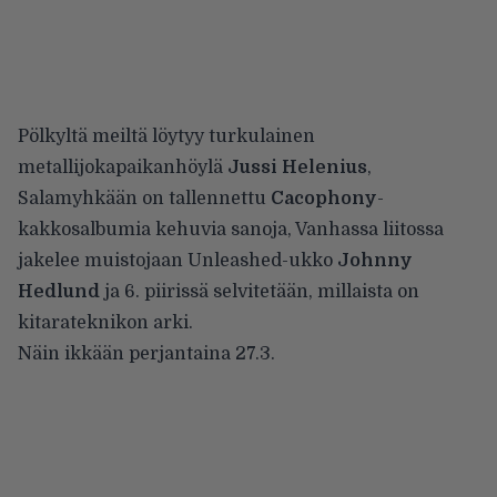
Pölkyltä meiltä löytyy turkulainen
metallijokapaikanhöylä
Jussi Helenius
,
Salamyhkään on tallennettu
Cacophony
-
kakkosalbumia kehuvia sanoja, Vanhassa liitossa
jakelee muistojaan Unleashed-ukko
Johnny
Hedlund
ja 6. piirissä selvitetään, millaista on
kitarateknikon arki.
Näin ikkään perjantaina 27.3.