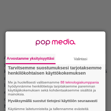
Arjen Lucassen
ja
Anneke van Giersbergen
ne
Arvostamme yksityisyyttäsi
Valintasi
yhteen soppii, ainakin jos tykkää
Tarvitsemme suostumuksesi tarjotaksemme
kansanmusiikkisomisteisesta… no, mitä menoa tämä
henkilökohtaisen käyttökokemuksen
nyt on. Kumminkin,
The Gentle Storm
-nimellä
Me ja huolellisesti valitsemamme
88 teknologiakumppania
levyn julkaissut kaksikko kehuu toisiaan niin
hyödynnämme henkilötietoja tarjotaksemme paremman
käyttäjäkokemuksen sekä kohdentaaksemme sisältöä ja
estottomasti, että melkein tekisi mainita huoneen
mainoksia.
ottamisesta.
Hyväksymällä suostut tietojesi käyttöön seuraavasti
Nightwish
. Uusi albuminsa ilmestyy samana
Käytämme laitetunnisteita ja tallennamme evästeitä