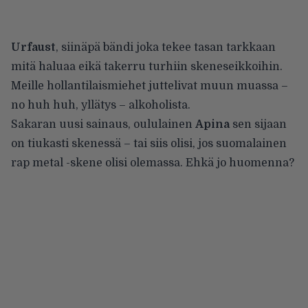
Urfaust
, siinäpä bändi joka tekee tasan tarkkaan
mitä haluaa eikä takerru turhiin skeneseikkoihin.
Meille hollantilaismiehet juttelivat muun muassa –
no huh huh, yllätys – alkoholista.
Sakaran uusi sainaus, oululainen
Apina
sen sijaan
on tiukasti skenessä – tai siis olisi, jos suomalainen
rap metal -skene olisi olemassa. Ehkä jo huomenna?