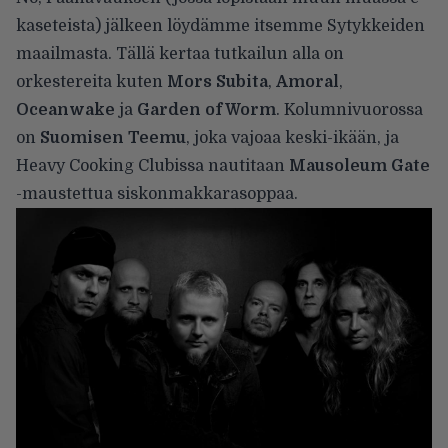
kaseteista) jälkeen löydämme itsemme Sytykkeiden
maailmasta. Tällä kertaa tutkailun alla on
orkestereita kuten
Mors Subita
,
Amoral
,
Oceanwake
ja
Garden of Worm
. Kolumnivuorossa
on
Suomisen Teemu
, joka vajoaa keski-ikään, ja
Heavy Cooking Clubissa nautitaan
Mausoleum Gate
-maustettua siskonmakkarasoppaa.