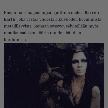
Ensimmäisenä pidempänä juttuna makaa
Barren
Earth
, joka vastaa yhdestä alkuvuoden kovimmista
metallilevyistä. Samaan syssyyn selvitellään myös
monikansallisen köörin muiden bändien
kuulumisia.