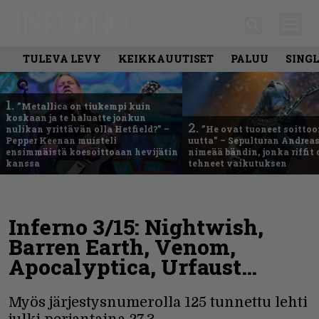
TULEVA LEVY
KEIKKAUUTISET
PALUU
SING
1.
”Metallica on tiukempi kuin
koskaan ja te haluatte jonkun
2.
nulikan yrittävän olla Hetfield?” –
”He ovat tuoneet soittoo
Pepper Keenan muisteli
uutta” – Sepulturan Andreas
ensimmäistä koesoittoaan hevijätin
nimeää bändin, jonka riffit
kanssa
tehneet vaikutuksen
Inferno 3/15: Nightwish,
Barren Earth, Venom,
Apocalyptica, Urfaust…
Myös järjestysnumerolla 125 tunnettu lehti