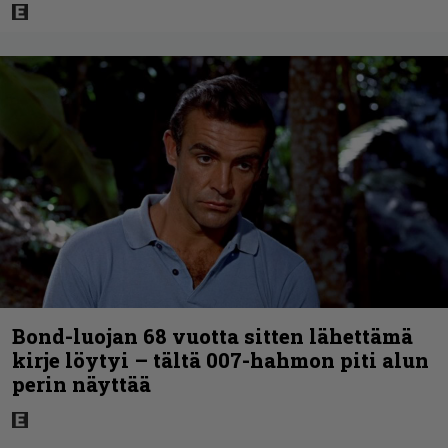
Bond-luojan 68 vuotta sitten lähettämä
kirje löytyi – tältä 007-hahmon piti alun
perin näyttää