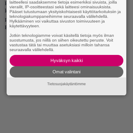
laitteellesi saadaksemme tietoja esimerkiksi sivuista, joilla
päivänä kuin lehtemme, ja yhtye on paitsi numeron
vierailit, IP-osoitteestasi sekä laitteesi ominaisuuksista.
kannessa ja pääjuttuna myös sen arviosivujen
Pääset tutustumaan yksityiskohtaisesti käyttötarkoituksiin ja
teknologiakumppaneihimme seuraavalla välilehdellä.
paalupaikalla. Haastattelussamme on kolmikko
Hylkääminen voi vaikuttaa sivuston toimivuuteen ja
käytettävyyteen.
Holopainen
–
Jansen
–
Hietala
.
Jotkin teknologiamme voivat käsitellä tietoja myös ilman
suostumusta, jos niillä on siihen oikeutettu peruste. Voit
vastustaa tätä tai muuttaa asetuksiasi milloin tahansa
seuraavalla välilehdellä.
Hyväksyn kaikki
Omat valintani
Tietosuojakäytäntömme