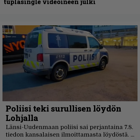
tuplasingle videoineen julki