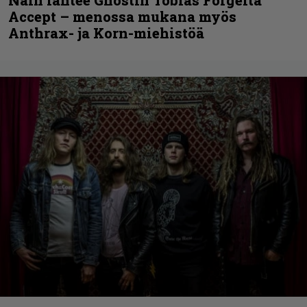
Näin lähtee Ghostin Tobias Forgelta
Accept – menossa mukana myös
Anthrax- ja Korn-miehistöä