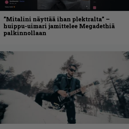
”Mitalini näyttää ihan plektralta” –
huippu-uimari jamittelee Megadethiä
palkinnollaan