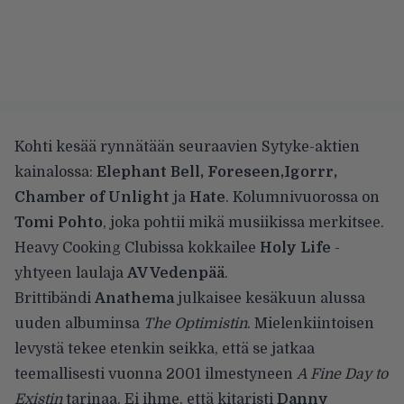
Kohti kesää rynnätään seuraavien Sytyke-aktien
kainalossa:
Elephant Bell, Foreseen,Igorrr,
Chamber of Unlight
ja
Hate
. Kolumnivuorossa on
Tomi Pohto
, joka pohtii mikä musiikissa merkitsee.
Heavy Cooking Clubissa kokkailee
Holy Life
-
yhtyeen laulaja
AV Vedenpää
.
Brittibändi
Anathema
julkaisee kesäkuun alussa
uuden albuminsa
The Optimistin
. Mielenkiintoisen
levystä tekee etenkin seikka, että se jatkaa
teemallisesti vuonna 2001 ilmestyneen
A Fine Day to
Existin
tarinaa. Ei ihme, että kitaristi
Danny