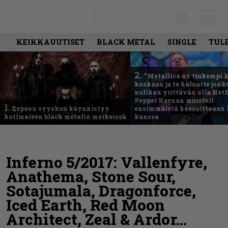
KEIKKAUUTISET
BLACK METAL
SINGLE
TUL
2.
”Metallica on tiukempi 
koskaan ja te haluatte jonk
nulikan yrittävän olla Hetfi
Pepper Keenan muisteli
1.
Espoon syyskuu käynnistyy
ensimmäistä koesoittoaan 
kotimaisen black metalin merkeissä
kanssa
Inferno 5/2017: Vallenfyre,
Anathema, Stone Sour,
Sotajumala, Dragonforce,
Iced Earth, Red Moon
Architect, Zeal & Ardor…