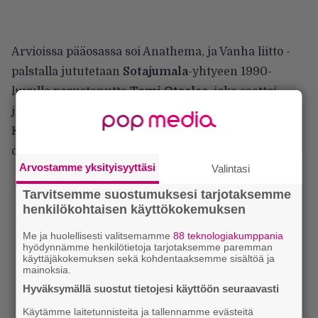
Arvioissa pääosassa soi Anathema, ja Vanha liitto -
palstalla jututetaan
Sotajumala
-yhtyeen 1990-
luvulla perustanutta
Tomi Otsalaa
, joka saattoi
juuri pitkäaikaisen bändiystävänsä hautaan.
Kuudes piiri paneutuu bändipanoihin, siis niihin
olueen liittyviin, ja siinäpä se sitten alkaa ollakin.
Arvostamme yksityisyyttäsi
Valintasi
Tarvitsemme suostumuksesi tarjotaksemme
henkilökohtaisen käyttökokemuksen
Me ja huolellisesti valitsemamme
88 teknologiakumppania
hyödynnämme henkilötietoja tarjotaksemme paremman
käyttäjäkokemuksen sekä kohdentaaksemme sisältöä ja
mainoksia.
Hyväksymällä suostut tietojesi käyttöön seuraavasti
Käytämme laitetunnisteita ja tallennamme evästeitä