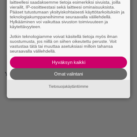
laitteellesi saadaksemme tietoja esimerkiksi sivuista, joilla
vierailit, IP-osoitteestasi sekä laitteesi ominaisuuksista.
Pääset tutustumaan yksityiskohtaisesti käyttötarkoituksiin ja
teknologiakumppaneihimme seuraavalla välilehdellä.
Hylkääminen voi vaikuttaa sivuston toimivuuteen ja
käytettävyyteen.
Jotkin teknologiamme voivat käsitellä tietoja myös ilman
suostumusta, jos niillä on siihen oikeutettu peruste. Voit
vastustaa tätä tai muuttaa asetuksiasi milloin tahansa
seuraavalla välilehdellä.
Hyväksyn kaikki
Omat valintani
Yksi vielä ja kesälomalle!
Tietosuojakäytäntömme