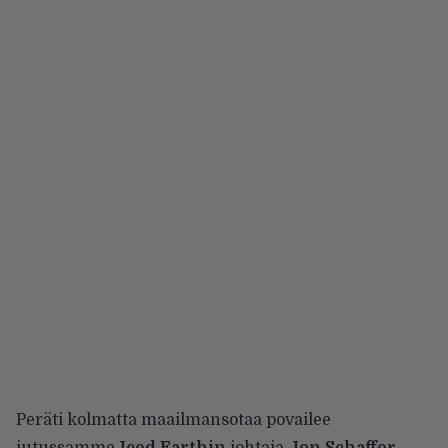
Peräti kolmatta maailmansotaa povailee
jutussamme
Iced Earthin
johtaja
Jon Schaffer
–