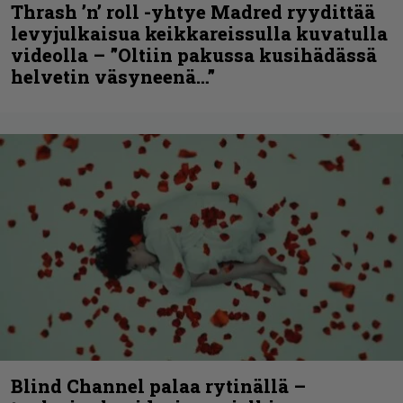
Thrash ’n’ roll -yhtye Madred ryydittää
levyjulkaisua keikkareissulla kuvatulla
videolla – ”Oltiin pakussa kusihädässä
helvetin väsyneenä…”
Blind Channel palaa rytinällä –