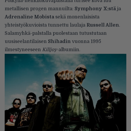
Pölkyllä-henkilökuvapalstalla turisee kova luu
metallisen progen mannuilta:
Symphony X:stä
ja
Adrenaline Mobista
sekä monenlaisista
yhteistyökuvioista tunnettu laulaja
Russell Allen
.
Salamyhkä-palstalla puolestaan tutustutaan
uusiseelantilaisen
Shihadin
vuonna 1995
ilmestyneeseen
Killjoy
-albumiin.