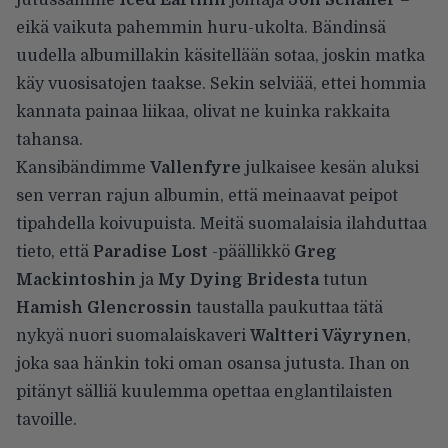
eikä vaikuta pahemmin huru-ukolta. Bändinsä
uudella albumillakin käsitellään sotaa, joskin matka
käy vuosisatojen taakse. Sekin selviää, ettei hommia
kannata painaa liikaa, olivat ne kuinka rakkaita
tahansa.
Kansibändimme
Vallenfyre
julkaisee kesän aluksi
sen verran rajun albumin, että meinaavat peipot
tipahdella koivupuista. Meitä suomalaisia ilahduttaa
tieto, että
Paradise Lost
-päällikkö
Greg
Mackintoshin
ja
My Dying Bridesta
tutun
Hamish Glencrossin
taustalla paukuttaa tätä
nykyä nuori suomalaiskaveri
Waltteri Väyrynen
,
joka saa hänkin toki oman osansa jutusta. Ihan on
pitänyt sälliä kuulemma opettaa englantilaisten
tavoille.