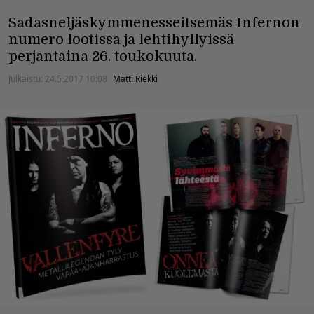
Sadasneljäskymmenesseitsemäs Infernon
numero lootissa ja lehtihyllyissä
perjantaina 26. toukokuuta.
Julkaistu:
24.5.2017 10:08
Matti Riekki