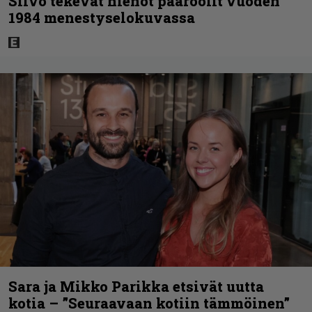
Silvo tekevät hienot pääroolit vuoden
1984 menestyselokuvassa
Sara ja Mikko Parikka etsivät uutta
kotia – ”Seuraavaan kotiin tämmöinen”