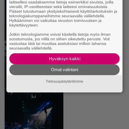
laitteellesi saadaksemme tietoja esimerkiksi sivuista, joilla
vierailit, IP-osoitteestasi sekä laitteesi ominaisuuksista.
Pääset tutustumaan yksityiskohtaisesti käyttötarkoituksiin ja
teknologiakumppaneihimme seuraavalla välilehdellä.
Hylkääminen voi vaikuttaa sivuston toimivuuteen ja
käytettävyyteen.
Jotkin teknologiamme voivat käsitellä tietoja myös ilman
suostumusta, jos niillä on siihen oikeutettu peruste. Voit
vastustaa tätä tai muuttaa asetuksiasi milloin tahansa
seuraavalla välilehdellä.
Hyväksyn kaikki
Omat valintani
Tietosuojakäytäntömme