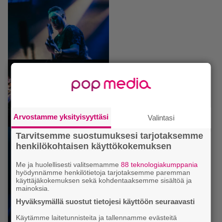
Arvostamme yksityisyyttäsi
Valintasi
Tarvitsemme suostumuksesi tarjotaksemme
henkilökohtaisen käyttökokemuksen
Me ja huolellisesti valitsemamme
88 teknologiakumppania
hyödynnämme henkilötietoja tarjotaksemme paremman
käyttäjäkokemuksen sekä kohdentaaksemme sisältöä ja
mainoksia.
Hyväksymällä suostut tietojesi käyttöön seuraavasti
Käytämme laitetunnisteita ja tallennamme evästeitä