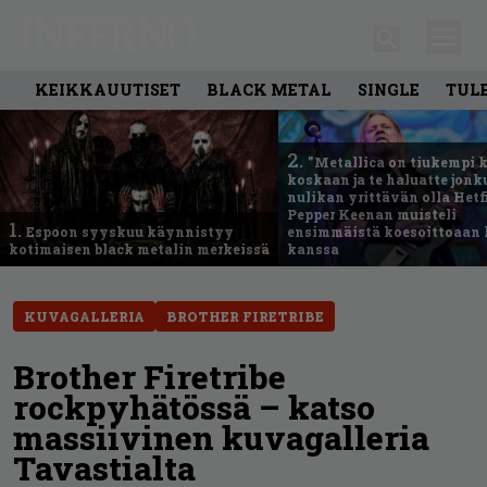
KEIKKAUUTISET
BLACK METAL
SINGLE
TUL
2.
”Metallica on tiukempi 
koskaan ja te haluatte jonk
nulikan yrittävän olla Hetfi
Pepper Keenan muisteli
1.
Espoon syyskuu käynnistyy
ensimmäistä koesoittoaan 
kotimaisen black metalin merkeissä
kanssa
KUVAGALLERIA
BROTHER FIRETRIBE
Brother Firetribe
rockpyhätössä – katso
massiivinen kuvagalleria
Tavastialta