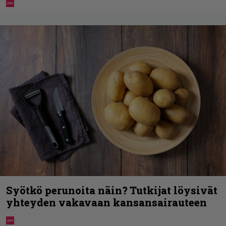
Syötkö perunoita näin? Tutkijat löysivät
yhteyden vakavaan kansansairauteen