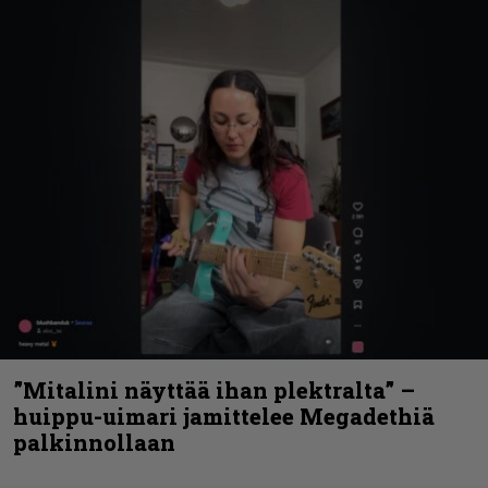
”Mitalini näyttää ihan plektralta” –
huippu-uimari jamittelee Megadethiä
palkinnollaan