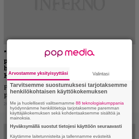
”Olen luisunut aikojen saatossa aika
pahasti viihdemusiikin puolelle” –
haastattelussa Brother Firetriben Pekka
Arvostamme yksityisyyttäsi
Valintasi
Heino
Tarvitsemme suostumuksesi tarjotaksemme
Pekka Heino kertoo, miten sekosi
henkilökohtaisen käyttökokemuksen
pahamaineiseen aikuisrockiin.
Me ja huolellisesti valitsemamme
88 teknologiakumppania
28.09.2017
Lauri Ylitalo
hyödynnämme henkilötietoja tarjotaksemme paremman
käyttäjäkokemuksen sekä kohdentaaksemme sisältöä ja
mainoksia.
Hyväksymällä suostut tietojesi käyttöön seuraavasti
Käytämme laitetunnisteita ja tallennamme evästeitä