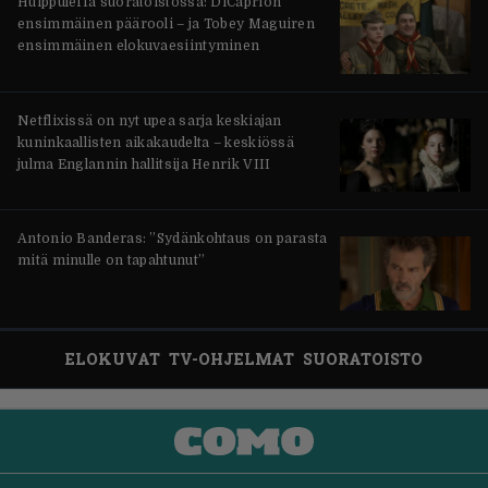
Huippuleffa suoratoistossa: DiCaprion
ensimmäinen päärooli – ja Tobey Maguiren
ensimmäinen elokuvaesiintyminen
Netflixissä on nyt upea sarja keskiajan
kuninkaallisten aikakaudelta – keskiössä
julma Englannin hallitsija Henrik VIII
Antonio Banderas: ”Sydänkohtaus on parasta
mitä minulle on tapahtunut”
ELOKUVAT
TV-OHJELMAT
SUORATOISTO