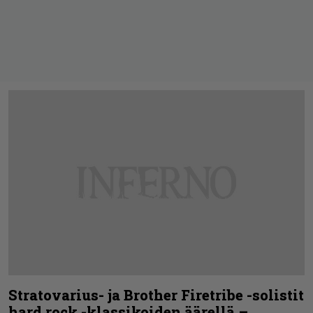
Stratovarius- ja Brother Firetribe -solistit
hard rock -klassikoiden äärellä –