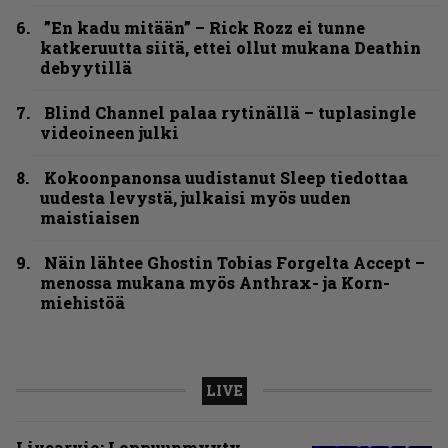
”En kadu mitään” – Rick Rozz ei tunne
katkeruutta siitä, ettei ollut mukana Deathin
debyytillä
Blind Channel palaa rytinällä – tuplasingle
videoineen julki
Kokoonpanonsa uudistanut Sleep tiedottaa
uudesta levystä, julkaisi myös uuden
maistiaisen
Näin lähtee Ghostin Tobias Forgelta Accept –
menossa mukana myös Anthrax- ja Korn-
miehistöä
LIVE
Livearvio: Loppuunmyyty