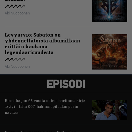
Aki Nuopponen
Levyarvio: Sabaton on
yhdennellätoista albumillaan
erittäin kaukana
legendaarisuudesta
Aki Nuopponen
Bond-luojan 68 vuotta sitten lähettämä kirje
löytyi – tältä 007-hahmon piti alun perin
näyttää