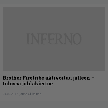
Brother Firetribe aktivoituu jälleen –
tulossa juhlakiertue
04.02.2017
Janne Ollikainen