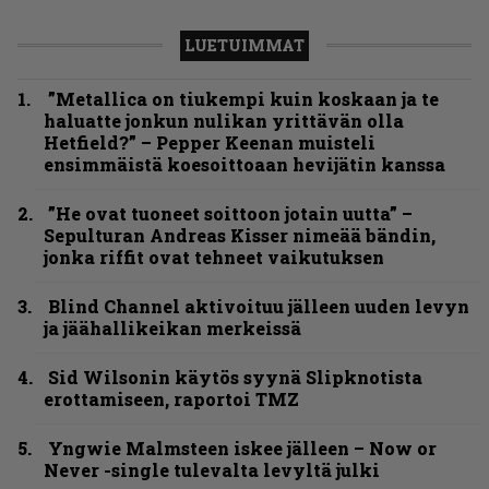
LUETUIMMAT
”Metallica on tiukempi kuin koskaan ja te
haluatte jonkun nulikan yrittävän olla
Hetfield?” – Pepper Keenan muisteli
ensimmäistä koesoittoaan hevijätin kanssa
”He ovat tuoneet soittoon jotain uutta” –
Sepulturan Andreas Kisser nimeää bändin,
jonka riffit ovat tehneet vaikutuksen
Blind Channel aktivoituu jälleen uuden levyn
ja jäähallikeikan merkeissä
Sid Wilsonin käytös syynä Slipknotista
erottamiseen, raportoi TMZ
Yngwie Malmsteen iskee jälleen – Now or
Never -single tulevalta levyltä julki