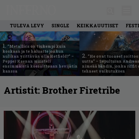
TULEVA LEVY
SINGLE
KEIKKAUUTISET
FEST
1.
”Metallica on tiukempi kuin
koskaan ja te haluatte jonkun
2.
nulikan yrittävän olla Hetfield?” –
”He ovat tuoneet soittoo
Pepper Keenan muisteli
uutta” – Sepulturan Andreas
ensimmäistä koesoittoaan hevijätin
nimeää bändin, jonka riffit
kanssa
tehneet vaikutuksen
Artistit:
Brother Firetribe