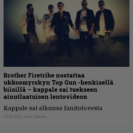
Brother Firetribe nostattaa
ukkosmyrskyn Top Gun -henkisellä
biisillä – kappale sai tuekseen
ainutlaatuisen lentovideon
Kappale sai alkunsa fanitoiveesta
18.06.2021
Vesa Siltanen