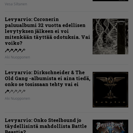
Vesa Siltanen
Levyarvio: Coronerin
paluualbumi 32 vuotta edellisen
levytyksen jälkeen ei voi
mitenkään täyttää odotuksia. Vai
voiko?
Aki Nuopponen
Levyarvio: Dirkschneider & The
Old Gang -albumista ei aina tiedä,
onko se tosissaan tehty vai ei
Aki Nuopponen
Levyarvio: Onko Steelbound jo
täydellisintä mahdollista Battle
Beastia?