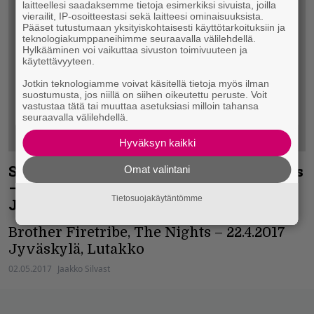
laitteellesi saadaksemme tietoja esimerkiksi sivuista, joilla
vierailit, IP-osoitteestasi sekä laitteesi ominaisuuksista.
Pääset tutustumaan yksityiskohtaisesti käyttötarkoituksiin ja
teknologiakumppaneihimme seuraavalla välilehdellä.
Hylkääminen voi vaikuttaa sivuston toimivuuteen ja
käytettävyyteen.
Jotkin teknologiamme voivat käsitellä tietoja myös ilman
suostumusta, jos niillä on siihen oikeutettu peruste. Voit
vastustaa tätä tai muuttaa asetuksiasi milloin tahansa
seuraavalla välilehdellä.
Hyväksyn kaikki
Suomalaisen AOR-skenen ylivoimaisuus
Omat valintani
– Brother Firetribe ja The Nights
Tietosuojakäytäntömme
Jyväskylässä
Brother Firetribe, The Nights – 22.4.2017
Jyväskylä, Lutakko
02.05.2017
Jaakko Silvast