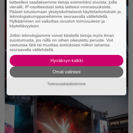
laitteellesi saadaksemme tietoja esimerkiksi sivuista, joilla
vierailit, IP-osoitteestasi sekä laitteesi ominaisuuksista.
Pääset tutustumaan yksityiskohtaisesti käyttötarkoituksiin ja
teknologiakumppaneihimme seuraavalla välilehdellä.
Hylkääminen voi vaikuttaa sivuston toimivuuteen ja
käytettävyyteen.
Jotkin teknologiamme voivat käsitellä tietoja myös ilman
suostumusta, jos niillä on siihen oikeutettu peruste. Voit
vastustaa tätä tai muuttaa asetuksiasi milloin tahansa
seuraavalla välilehdellä.
Hyväksyn kaikki
Omat valintani
Tietosuojakäytäntömme