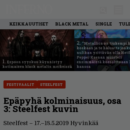
KEIKKAUUTISET
BLACK METAL
SINGLE
TUL
2.
”Metallica on tiukempi 
koskaan ja te haluatte jonk
nulikan yrittävän olla Hetfi
Pepper Keenan muisteli
1.
Espoon syyskuu käynnistyy
ensimmäistä koesoittoaan 
kotimaisen black metalin merkeissä
kanssa
FESTIVAALIT
STEELFEST
Epäpyhä kolminaisuus, osa
3: Steelfest kuvin
Steelfest – 17.–18.5.2019 Hyvinkää