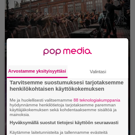
Arvostamme yksityisyyttäsi
Valintasi
Tarvitsemme suostumuksesi tarjotaksemme
henkilökohtaisen käyttökokemuksen
Me ja huolellisesti valitsemamme
88 teknologiakumppania
hyödynnämme henkilötietoja tarjotaksemme paremman
käyttäjäkokemuksen sekä kohdentaaksemme sisältöä ja
mainoksia.
Hyväksymällä suostut tietojesi käyttöön seuraavasti
Käytämme laitetunnisteita ja tallennamme evästeitä