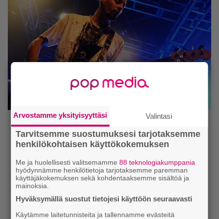
Arvostamme yksityisyyttäsi
Valintasi
Tarvitsemme suostumuksesi tarjotaksemme
henkilökohtaisen käyttökokemuksen
Me ja huolellisesti valitsemamme
88 teknologiakumppania
hyödynnämme henkilötietoja tarjotaksemme paremman
käyttäjäkokemuksen sekä kohdentaaksemme sisältöä ja
mainoksia.
Hyväksymällä suostut tietojesi käyttöön seuraavasti
Käytämme laitetunnisteita ja tallennamme evästeitä