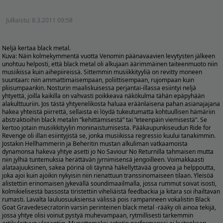
Julkaistu:
8.3.2011 09:58
Neljä kertaa black metal.
Kuva:
Näin kolmekymmentä vuotta Venomin päänavaavien levytysten jälkeen
unohtuu helposti, että black metal oli alkujaan äärimmäinen taiteenmuoto niin
musiikissa kuin aihepiireissä. Sittemmin musiikkityyliä on revitty moneen
suuntaan: niin ammattimaisempaan, poliittisempaan, rujompaan kuin
pliisumpaankin. Nosturin maaliskuisessa perjantai-illassa esiintyi neljä
yhtyettä, joilla kaikilla on vahvasti poikkeava näkökulma tähän epäpyhään
alakulttuuriin. Jos tästä yhtyenelikosta haluaa eräänlaisena pahan asianajajana
hakea yhteistä piirrettä, sellaista ei löydä tukeutumatta kohtuullisen hämäriin
abstraktioihin black metalin ”kehittämisestä” tai ”eteenpäin viemisestä”. Se
kertoo jotain musiikkityylin moninaistumisesta. Pääkaupunkiseudun Ride for
Revenge oli illan esiintyjistä se, jonka musiikissa regressio kuului tanakimmin.
Jostakin Hellhammerin ja Beheritin mustan alkuliman vatkaamoista
dynamonsa hakeva yhtye asetti jo No Saviour No Returnilla tahmaisen mutta
niin jylhiä tuntemuksia herättävän jyrnimisensä jengoilleen. Voimakkaasti
alataajuuksinen, sakea pörinä oli täynnä häkellyttävää groovea ja helppoutta,
joka ajoi kuin ajoikin nykyisin niin rienattuun transsinomaiseen tilaan. Yleisöä
alistettiin erinomaisen jykevällä soundimaailmalla, jossa rummut soivat isosti,
kolmikielisestä bassosta tiristettiin viheliäistä feedbackia ja kitara soi ihailtavan
rumasti. Lavalta lauluosuuksiensa välissä pois rampanneen vokalistin Black
Goat Gravedesecratorin varsin perinteinen black metal -rääky oli ainoa tekijä,
jossa yhtye olisi voinut pystyä muhevampaan, rytmillisesti tarkemmin