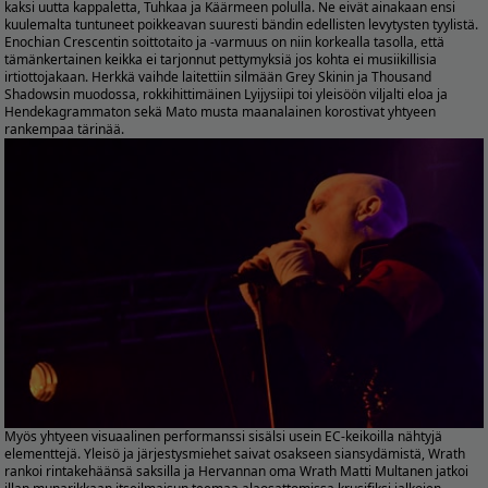
kaksi uutta kappaletta, Tuhkaa ja Käärmeen polulla. Ne eivät ainakaan ensi
kuulemalta tuntuneet poikkeavan suuresti bändin edellisten levytysten tyylistä.
Enochian Crescentin soittotaito ja -varmuus on niin korkealla tasolla, että
tämänkertainen keikka ei tarjonnut pettymyksiä jos kohta ei musiikillisia
irtiottojakaan. Herkkä vaihde laitettiin silmään Grey Skinin ja Thousand
Shadowsin muodossa, rokkihittimäinen Lyijysiipi toi yleisöön viljalti eloa ja
Hendekagrammaton sekä Mato musta maanalainen korostivat yhtyeen
rankempaa tärinää.
Myös yhtyeen visuaalinen performanssi sisälsi usein EC-keikoilla nähtyjä
elementtejä. Yleisö ja järjestysmiehet saivat osakseen siansydämistä, Wrath
rankoi rintakehäänsä saksilla ja Hervannan oma Wrath Matti Multanen jatkoi