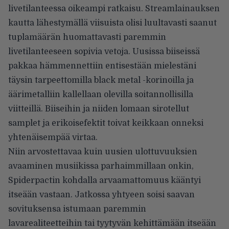
livetilanteessa oikeampi ratkaisu. Streamlainauksen
kautta lähestymällä viisuista olisi luultavasti saanut
tuplamäärän huomattavasti paremmin
livetilanteeseen sopivia vetoja. Uusissa biiseissä
pakkaa hämmennettiin entisestään mielestäni
täysin tarpeettomilla black metal -korinoilla ja
äärimetalliin kallellaan olevilla soitannollisilla
viitteillä. Biiseihin ja niiden lomaan sirotellut
samplet ja erikoisefektit toivat keikkaan onneksi
yhtenäisempää virtaa.
Niin arvostettavaa kuin uusien ulottuvuuksien
avaaminen musiikissa parhaimmillaan onkin,
Spiderpactin kohdalla arvaamattomuus kääntyi
itseään vastaan. Jatkossa yhtyeen soisi saavan
sovituksensa istumaan paremmin
lavarealiteetteihin tai tyytyvän kehittämään itseään