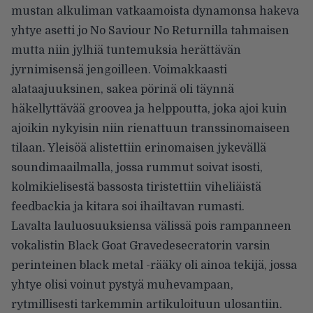
mustan alkuliman vatkaamoista dynamonsa hakeva
yhtye asetti jo No Saviour No Returnilla tahmaisen
mutta niin jylhiä tuntemuksia herättävän
jyrnimisensä jengoilleen. Voimakkaasti
alataajuuksinen, sakea pörinä oli täynnä
häkellyttävää groovea ja helppoutta, joka ajoi kuin
ajoikin nykyisin niin rienattuun transsinomaiseen
tilaan. Yleisöä alistettiin erinomaisen jykevällä
soundimaailmalla, jossa rummut soivat isosti,
kolmikielisestä bassosta tiristettiin viheliäistä
feedbackia ja kitara soi ihailtavan rumasti.
Lavalta lauluosuuksiensa välissä pois rampanneen
vokalistin Black Goat Gravedesecratorin varsin
perinteinen black metal -rääky oli ainoa tekijä, jossa
yhtye olisi voinut pystyä muhevampaan,
rytmillisesti tarkemmin artikuloituun ulosantiin.