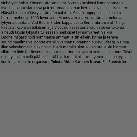
viehätystäänkin. Yhtyeen kitaramestari Vicotnik keskittyi komppaamaan
Kvohstia kakkoslaulussa ja irrottamaan ihanan kieroja kuvioita kitarastaan.
Näistä hienoin pääsi yllättämään pahiten. Keikan loppupuolella kuultiin
herrasmiehen jo 1990-luvun alun Manes-aikoina kierrättämää melodiaa
lyhyenä otantana Ved Buens Enden kappaleesta Remembrance of Things
Pastista. Kvohstin tulkitsema ja Vicotnikin säestämä kaunis suvantokohta
aiheutti täysin tyhjästä tullessaan melkoiset kylmänväreet. Vaikka
Dødheimsgard hoiti hommansa ammattilaisin elkein, kylmä ja terävä
soundimaailma vei pontta etenkin vanhan tuotannon purevuudesta. Näinpä
illan väkevimmäksi tulkinnaksi black metalin ulottuvuuksista jäikin hieman
yllättäen Ride for Revengen kaikkein perinteisin ja alkuvoimaisin otanta. Tästä
ei tietystikään pidä päätellä, että black metal olisi kehitysvoimaisena tyylilajina
kuollut ja kuohittu organismi.
Teksti:
Mikko Kuronen
Kuvat:
Pia Sundström