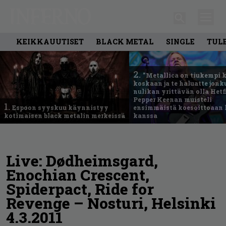
KEIKKAUUTISET
BLACK METAL
SINGLE
TUL
2.
”Metallica on tiukempi 
koskaan ja te haluatte jonk
nulikan yrittävän olla Hetfi
Pepper Keenan muisteli
1.
Espoon syyskuu käynnistyy
ensimmäistä koesoittoaan 
kotimaisen black metalin merkeissä
kanssa
Live: Dødheimsgard,
Enochian Crescent,
Spiderpact, Ride for
Revenge – Nosturi, Helsinki
4.3.2011