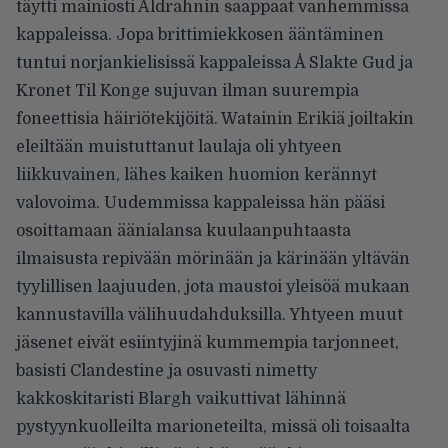
täytti mainiosti Aldrahnin saappaat vanhemmissa
kappaleissa. Jopa brittimiekkosen ääntäminen
tuntui norjankielisissä kappaleissa Å Slakte Gud ja
Kronet Til Konge sujuvan ilman suurempia
foneettisia häiriötekijöitä. Watainin Erikiä joiltakin
eleiltään muistuttanut laulaja oli yhtyeen
liikkuvainen, lähes kaiken huomion kerännyt
valovoima. Uudemmissa kappaleissa hän pääsi
osoittamaan äänialansa kuulaanpuhtaasta
ilmaisusta repivään mörinään ja kärinään yltävän
tyylillisen laajuuden, jota maustoi yleisöä mukaan
kannustavilla välihuudahduksilla. Yhtyeen muut
jäsenet eivät esiintyjinä kummempia tarjonneet,
basisti Clandestine ja osuvasti nimetty
kakkoskitaristi Blargh vaikuttivat lähinnä
pystyynkuolleilta marioneteilta, missä oli toisaalta