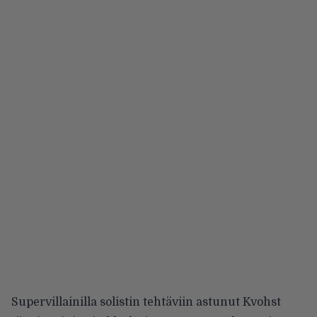
Supervillainilla solistin tehtäviin astunut Kvohst