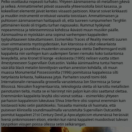
Pelko osoittautui nopeasti turhaksi. Yhtyeen äänimaisema oli metallisen jykevä
ja selkeä. Ammattimiehet pitivät osaavalla yhteensoitolla biisit kasassa, ja
kokeelliset elementit jäivät kenties viisaasti paitsioon. Kitarat soivat kirkkaasti
ja muutkin instrumentit erottuivat vaivatta toisistaan. Ammattimaisen ja
puhtoisen äänimaiseman haittapuoli oli, että tuoreen rumpumiehen Terghlin
jättimäinen kioski oli trigattu turhan napsuvaksi. Rummut hyökyivät
nopeammissa ja teknisemmissä kohdissa ikävästi muun musiikin päälle.
Äänimaailma ei myöskään aina sopinut vanhempien kappaleiden
tyylipuhtaaseen toteuttamiseen. Esimerkiksi Traces of Reality menetti suuren
osan vimmaisesta mystisyydestään, kun kitaroissa ei ollut oikeanlaista
säröisyyttä ja soundissa muutenkin usvaisempaa otetta Dødheimsgard esitti
kappaleita niin vanhojen kuin uudempien fanien riemuksi koko tuotantonsa
leveydeltä, aina Kronet til konge -esikoisesta (1995) nelisen vuotta sitten
ilmestyneeseen Supervillain Outcastiin. Vaikka äänimaailma tuntui hieman
väärältä black metaliin kiinnittyvän vanhan aineiston kohdalla, oli muun
muassa Monumental Possessionilta (1996) poimituissa kappaleissa silti
tietynlaista kirkasta, hakkaavaa jytyä. Parhaiten soundi toimi 666
Internationalin rienaavalla groovella varustetussa Ion Stormissa ja Sonar
Blississä. Niissäkin fragmentaarista, teknologista otetta oli karsittu metallisten
painotusten tieltä, mutta se ei häirinnyt niin paljon kuin olisi saattanut olettaa.
Enemmänkin kappaleita levyltä olisi voinut soittaa – esimerkiksi yhtyeen
parhaisiin kappaleisiin lukeutuva Shiva Interfere olisi sopinut enemmän kuin
loistavasti koko setin päätökseksi. Toisaalta mainiota oli huomata, että
puisevan kliinisellä soundimaailmalla varustetulta Supervillain Outcastilta
poimitut kappaleet 21st Century Devil ja Apocalypticism etunenässä heräsivät
livenä jonkinmoiseen eloon, etenkin kun nämä kappaleet muodostivat tulevan
täyspitkän viisujen poissa ollessa setin selkärangan.