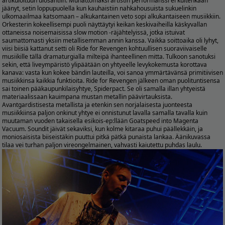
artikuloituun ulosantiin. Munattomaksi artistin performanssi ei kuitenkaan
jäänyt, setin loppupuolella kun kauhaistiin nahkahousuista sukuelinkin
ulkomaailmaa katsomaan – alkukantainen veto sopi alkukantaiseen musiikkiin.
Orkesterin kokeellisempi puoli näyttäytyi keikan keskivaiheilla käskyvallan
ottaneissa noisemaisissa slow motion -räjähtelyissä, jotka istuivat
saumattomasti yksiin metallisemman annin kanssa. Vaikka soittoaika oli lyhyt,
viisi biisiä kattanut setti oli Ride for Revengen kohtuullisen suoraviivaiselle
musiikille tällä dramaturgialla milteipä ihanteellinen mitta. Tulkoon sanotuksi
sekin, että liveympäristö ylipäätään on yhtyeelle levykokemusta korottava
kanava: vasta kun kokee bändin lauteilla, voi sanoa ymmärtävänsä primitiivisen
musiikkinsa kaikkia funktioita. Ride for Revengen jälkeen oman puolituntisensa
sai toinen pääkaupunkilaisyhtye, Spiderpact. Se oli samalla illan yhtyeistä
materiaalissaan kauimpana mustan metallin päävirtauksista.
Avantgardistisesta metallista ja etenkin sen norjalaisesta juonteesta
musiikkiinsa paljon onkinut yhtye ei onnistunut lavalla samalla tavalla kuin
muutaman vuoden takaisella esikois-ep:llään Goatspeed into Magenta
Vacuum. Soundit jäivät sekaviksi, kun kolme kitaraa puhui päällekkäin, ja
moniosaisista biiseistäkin puuttui pitkä pätkä punaista lankaa. Äänikuvassa
tilaa vei turhan paljon vireongelmainen, vahvasti kaiutettu puhdas laulu.