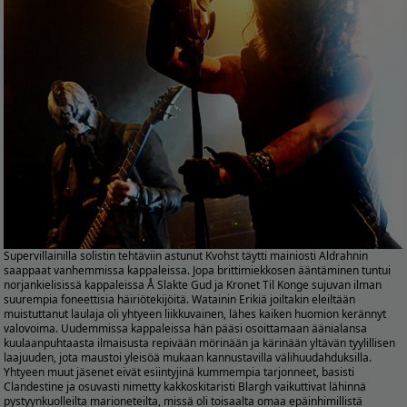
Supervillainilla solistin tehtäviin astunut Kvohst täytti mainiosti Aldrahnin
saappaat vanhemmissa kappaleissa. Jopa brittimiekkosen ääntäminen tuntui
norjankielisissä kappaleissa Å Slakte Gud ja Kronet Til Konge sujuvan ilman
suurempia foneettisia häiriötekijöitä. Watainin Erikiä joiltakin eleiltään
muistuttanut laulaja oli yhtyeen liikkuvainen, lähes kaiken huomion kerännyt
valovoima. Uudemmissa kappaleissa hän pääsi osoittamaan äänialansa
kuulaanpuhtaasta ilmaisusta repivään mörinään ja kärinään yltävän tyylillisen
laajuuden, jota maustoi yleisöä mukaan kannustavilla välihuudahduksilla.
Yhtyeen muut jäsenet eivät esiintyjinä kummempia tarjonneet, basisti
Clandestine ja osuvasti nimetty kakkoskitaristi Blargh vaikuttivat lähinnä
pystyynkuolleilta marioneteilta, missä oli toisaalta omaa epäinhimillistä