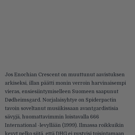
Jos Enochian Crescent on muuttunut aavistuksen
arkiseksi, illan päätti monin verroin harvinaisempi
vieras, ensiesiintymiselleen Suomeen saapunut
Dødheimsgard. Norjalaisyhtye on Spiderpactin
tavoin soveltanut musiikissaan avantgardistisia
sävyjä, huomattavimmin loistavalla 666
International -levyllään (1999). Ilmassa roikkuikin
kevyt pelko siitä, että DHG ei pystyisi toisintamaan