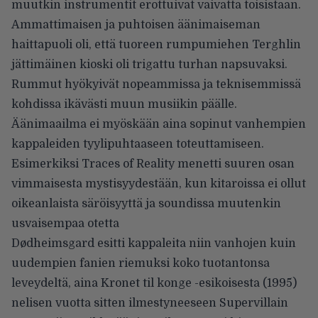
muutkin instrumentit erottuivat vaivatta toisistaan.
Ammattimaisen ja puhtoisen äänimaiseman
haittapuoli oli, että tuoreen rumpumiehen Terghlin
jättimäinen kioski oli trigattu turhan napsuvaksi.
Rummut hyökyivät nopeammissa ja teknisemmissä
kohdissa ikävästi muun musiikin päälle.
Äänimaailma ei myöskään aina sopinut vanhempien
kappaleiden tyylipuhtaaseen toteuttamiseen.
Esimerkiksi Traces of Reality menetti suuren osan
vimmaisesta mystisyydestään, kun kitaroissa ei ollut
oikeanlaista säröisyyttä ja soundissa muutenkin
usvaisempaa otetta
Dødheimsgard esitti kappaleita niin vanhojen kuin
uudempien fanien riemuksi koko tuotantonsa
leveydeltä, aina Kronet til konge -esikoisesta (1995)
nelisen vuotta sitten ilmestyneeseen Supervillain