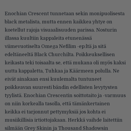
Enochian Crescent tunnetaan sekin monipuolisesta
black metalista, mutta ennen kaikkea yhtye on
koetellut rajoja visuaalisuuden parissa. Nosturin
illassa kuultiin kappaleita etunenässä
viimevuotiselta Omega Nefilim -ep:ltä ja sitä
edeltäneeltä Black Churchilta. Poikkeuksellisen
keikasta teki toisaalta se, että mukana oli myös kaksi
uutta kappaletta, Tuhkaa ja Käärmeen polulla. Ne
eivät ainakaan ensi kuulemalta tuntuneet
poikkeavan suuresti bändin edellisten levytysten
tyylistä. Enochian Crescentin soittotaito ja -varmuus
on niin korkealla tasolla, että tämänkertainen
keikka ei tarjonnut pettymyksiä jos kohta ei
musiikillisia irtiottojakaan. Herkkä vaihde laitettiin
silmään Grey Skinin ja Thousand Shadowsin