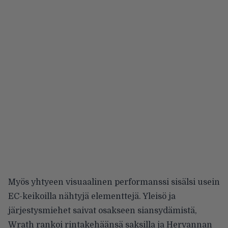
Myös yhtyeen visuaalinen performanssi sisälsi usein
EC-keikoilla nähtyjä elementtejä. Yleisö ja
järjestysmiehet saivat osakseen siansydämistä,
Wrath rankoi rintakehäänsä saksilla ja Hervannan