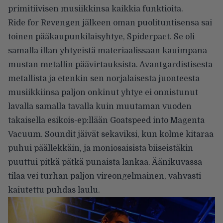
primitiivisen musiikkinsa kaikkia funktioita.
Ride for Revengen jälkeen oman puolituntisensa sai
toinen pääkaupunkilaisyhtye, Spiderpact. Se oli
samalla illan yhtyeistä materiaalissaan kauimpana
mustan metallin päävirtauksista. Avantgardistisesta
metallista ja etenkin sen norjalaisesta juonteesta
musiikkiinsa paljon onkinut yhtye ei onnistunut
lavalla samalla tavalla kuin muutaman vuoden
takaisella esikois-ep:llään Goatspeed into Magenta
Vacuum. Soundit jäivät sekaviksi, kun kolme kitaraa
puhui päällekkäin, ja moniosaisista biiseistäkin
puuttui pitkä pätkä punaista lankaa. Äänikuvassa
tilaa vei turhan paljon vireongelmainen, vahvasti
kaiutettu puhdas laulu.