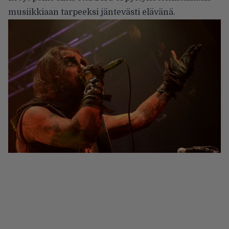
musiikkiaan tarpeeksi jäntevästi elävänä.