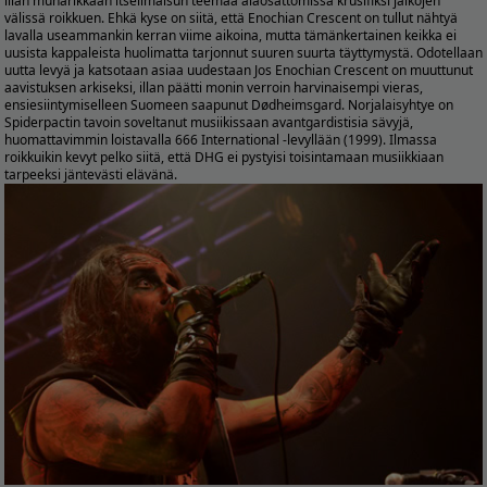
illan munarikkaan itseilmaisun teemaa alaosattomissa krusifiksi jalkojen
välissä roikkuen. Ehkä kyse on siitä, että Enochian Crescent on tullut nähtyä
lavalla useammankin kerran viime aikoina, mutta tämänkertainen keikka ei
uusista kappaleista huolimatta tarjonnut suuren suurta täyttymystä. Odotellaan
uutta levyä ja katsotaan asiaa uudestaan Jos Enochian Crescent on muuttunut
aavistuksen arkiseksi, illan päätti monin verroin harvinaisempi vieras,
ensiesiintymiselleen Suomeen saapunut Dødheimsgard. Norjalaisyhtye on
Spiderpactin tavoin soveltanut musiikissaan avantgardistisia sävyjä,
huomattavimmin loistavalla 666 International -levyllään (1999). Ilmassa
roikkuikin kevyt pelko siitä, että DHG ei pystyisi toisintamaan musiikkiaan
tarpeeksi jäntevästi elävänä.