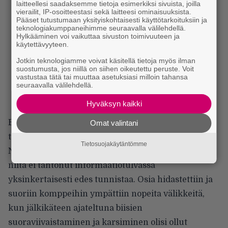
laitteellesi saadaksemme tietoja esimerkiksi sivuista, joilla
vierailit, IP-osoitteestasi sekä laitteesi ominaisuuksista.
Pääset tutustumaan yksityiskohtaisesti käyttötarkoituksiin ja
teknologiakumppaneihimme seuraavalla välilehdellä.
Hylkääminen voi vaikuttaa sivuston toimivuuteen ja
käytettävyyteen.
Jotkin teknologiamme voivat käsitellä tietoja myös ilman
suostumusta, jos niillä on siihen oikeutettu peruste. Voit
vastustaa tätä tai muuttaa asetuksiasi milloin tahansa
seuraavalla välilehdellä.
Hyväksyn kaikki
Erityisellä harmilla laitoin merkille, että ep:ltä
Omat valintani
tuttujen Haunebu Jugendin ja Stormclad into
Tietosuojakäytäntömme
Nihilin osia oli muunneltu levyversioista niin, että
niitä ei tahtonut informaatiotulvassa
yksinkertaisesti edes tunnistaa. Osia hidastettiin ja
suoriin komppeihin ympättiin nopeita välikkeitä,
kun jälkikäteen ajateltuna biisien
suoraviivaistaminen ja karsiminen olisi ollut