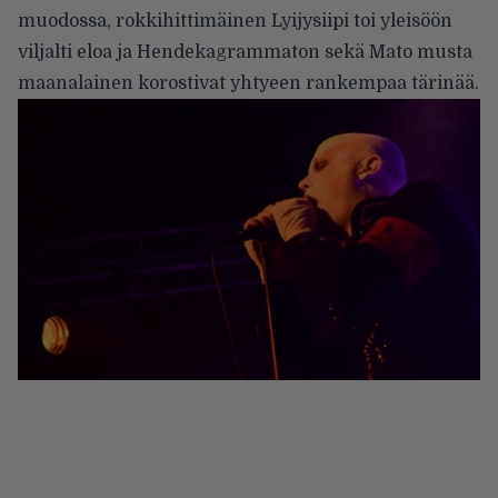
muodossa, rokkihittimäinen Lyijysiipi toi yleisöön
viljalti eloa ja Hendekagrammaton sekä Mato musta
maanalainen korostivat yhtyeen rankempaa tärinää.