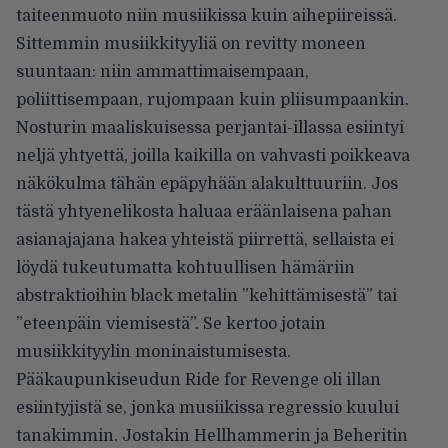
taiteenmuoto niin musiikissa kuin aihepiireissä.
Sittemmin musiikkityyliä on revitty moneen
suuntaan: niin ammattimaisempaan,
poliittisempaan, rujompaan kuin pliisumpaankin.
Nosturin maaliskuisessa perjantai-illassa esiintyi
neljä yhtyettä, joilla kaikilla on vahvasti poikkeava
näkökulma tähän epäpyhään alakulttuuriin. Jos
tästä yhtyenelikosta haluaa eräänlaisena pahan
asianajajana hakea yhteistä piirrettä, sellaista ei
löydä tukeutumatta kohtuullisen hämäriin
abstraktioihin black metalin ”kehittämisestä” tai
”eteenpäin viemisestä”. Se kertoo jotain
musiikkityylin moninaistumisesta.
Pääkaupunkiseudun Ride for Revenge oli illan
esiintyjistä se, jonka musiikissa regressio kuului
tanakimmin. Jostakin Hellhammerin ja Beheritin