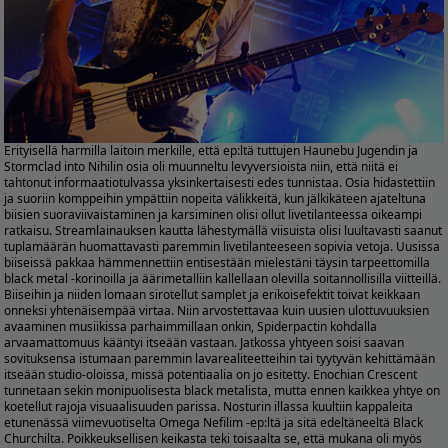
Erityisellä harmilla laitoin merkille, että ep:ltä tuttujen Haunebu Jugendin ja
Stormclad into Nihilin osia oli muunneltu levyversioista niin, että niitä ei
tahtonut informaatiotulvassa yksinkertaisesti edes tunnistaa. Osia hidastettiin
ja suoriin komppeihin ympättiin nopeita välikkeitä, kun jälkikäteen ajateltuna
biisien suoraviivaistaminen ja karsiminen olisi ollut livetilanteessa oikeampi
ratkaisu. Streamlainauksen kautta lähestymällä viisuista olisi luultavasti saanut
tuplamäärän huomattavasti paremmin livetilanteeseen sopivia vetoja. Uusissa
biiseissä pakkaa hämmennettiin entisestään mielestäni täysin tarpeettomilla
black metal -korinoilla ja äärimetalliin kallellaan olevilla soitannollisilla viitteillä.
Biiseihin ja niiden lomaan sirotellut samplet ja erikoisefektit toivat keikkaan
onneksi yhtenäisempää virtaa. Niin arvostettavaa kuin uusien ulottuvuuksien
avaaminen musiikissa parhaimmillaan onkin, Spiderpactin kohdalla
arvaamattomuus kääntyi itseään vastaan. Jatkossa yhtyeen soisi saavan
sovituksensa istumaan paremmin lavarealiteetteihin tai tyytyvän kehittämään
itseään studio-oloissa, missä potentiaalia on jo esitetty. Enochian Crescent
tunnetaan sekin monipuolisesta black metalista, mutta ennen kaikkea yhtye on
koetellut rajoja visuaalisuuden parissa. Nosturin illassa kuultiin kappaleita
etunenässä viimevuotiselta Omega Nefilim -ep:ltä ja sitä edeltäneeltä Black
Churchilta. Poikkeuksellisen keikasta teki toisaalta se, että mukana oli myös