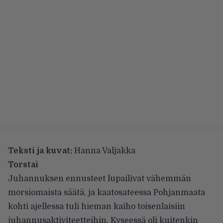
Teksti ja kuvat:
Hanna Valjakka
Torstai
Juhannuksen ennusteet lupailivat vähemmän
morsiomaista säätä, ja kaatosateessa Pohjanmaata
kohti ajellessa tuli hieman kaiho toisenlaisiin
juhannusaktiviteetteihin. Kyseessä oli kuitenkin