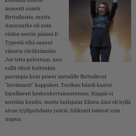
kohdalla nautin
monesti näistä
flirttailuista, mutta
Amaranthe oli noin
viiden sentin päässä E-
Typestä eikä saanut
viisaria värähtämään.
Jos totta puhutaan, nuo
rallit olivat kuitenkin
parempia kuin power metalille flirttailevat
”hevimmät” kappaleet. Tuolloin bändi kaatui
lopullisesti keskenkertaisuuteensa. Räppiä ei
sentään kuultu, mutta laulajatar Elizen ääni oli kyllä
aivan tyylipuhdasta ysäriä. Silikonit taisivat vain
uupua.