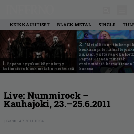
KEIKKAUUTISET
BLACK METAL
SINGLE
TUL
2.
”Metallica on tiukempi 
koskaan ja te haluatte jonk
nulikan yrittävän olla Hetfi
Pepper Keenan muisteli
1.
Espoon syyskuu käynnistyy
ensimmäistä koesoittoaan 
kotimaisen black metalin merkeissä
kanssa
Live: Nummirock –
Kauhajoki, 23.–25.6.2011
Julkaistu:
4.7.2011 10:04