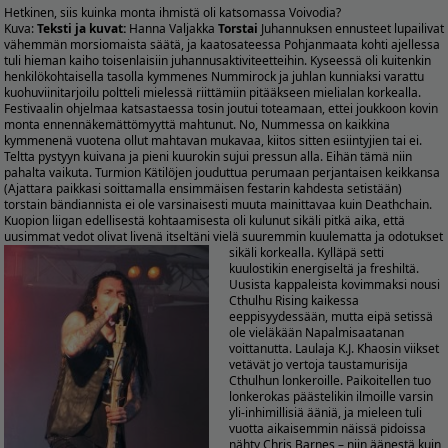
Hetkinen, siis kuinka monta ihmistä oli katsomassa Voivodia?
Kuva:
Teksti ja kuvat:
Hanna Valjakka
Torstai
Juhannuksen ennusteet lupailivat
vähemmän morsiomaista säätä, ja kaatosateessa Pohjanmaata kohti ajellessa
tuli hieman kaiho toisenlaisiin juhannusaktiviteetteihin. Kyseessä oli kuitenkin
henkilökohtaisella tasolla kymmenes Nummirock ja juhlan kunniaksi varattu
kuohuviinitarjoilu poltteli mielessä riittämiin pitääkseen mielialan korkealla.
Festivaalin ohjelmaa katsastaessa tosin joutui toteamaan, ettei joukkoon kovin
monta ennennäkemättömyyttä mahtunut. No, Nummessa on kaikkina
kymmenenä vuotena ollut mahtavan mukavaa, kiitos sitten esiintyjien tai ei.
Teltta pystyyn kuivana ja pieni kuurokin sujui pressun alla. Eihän tämä niin
pahalta vaikuta. Turmion Kätilöjen jouduttua perumaan perjantaisen keikkansa
(Ajattara paikkasi soittamalla ensimmäisen festarin kahdesta setistään)
torstain bändiannista ei ole varsinaisesti muuta mainittavaa kuin Deathchain.
Kuopion liigan edellisestä kohtaamisesta oli kulunut sikäli pitkä aika, että
uusimmat vedot olivat livenä itseltäni vielä suuremmin kuulematta ja odotukset
sikäli korkealla.
Kylläpä setti
kuulostikin energiseltä ja freshiltä.
Uusista kappaleista kovimmaksi nousi
Cthulhu Rising kaikessa
eeppisyydessään, mutta eipä setissä
ole vieläkään Napalmisaatanan
voittanutta. Laulaja K.J. Khaosin viikset
vetävät jo vertoja taustamurisija
Cthulhun lonkeroille. Paikoitellen tuo
lonkerokas päästelikin ilmoille varsin
yli-inhimillisiä ääniä, ja mieleen tuli
vuotta aikaisemmin näissä pidoissa
nähty Chris Barnes – niin äänestä kuin