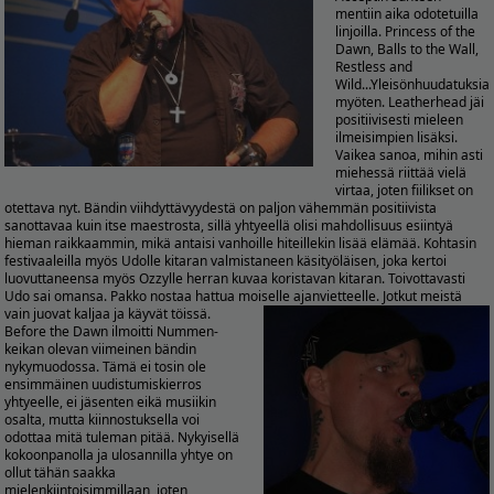
mentiin aika odotetuilla
linjoilla. Princess of the
Dawn, Balls to the Wall,
Restless and
Wild...Yleisönhuudatuksia
myöten. Leatherhead jäi
positiivisesti mieleen
ilmeisimpien lisäksi.
Vaikea sanoa, mihin asti
miehessä riittää vielä
virtaa, joten fiilikset on
otettava nyt. Bändin viihdyttävyydestä on paljon vähemmän positiivista
sanottavaa kuin itse maestrosta, sillä yhtyeellä olisi mahdollisuus esiintyä
hieman raikkaammin, mikä antaisi vanhoille hiteillekin lisää elämää. Kohtasin
festivaaleilla myös Udolle kitaran valmistaneen käsityöläisen, joka kertoi
luovuttaneensa myös Ozzylle herran kuvaa koristavan kitaran. Toivottavasti
Udo sai omansa. Pakko nostaa hattua moiselle ajanvietteelle. Jotkut meistä
vain juovat kaljaa ja käyvät töissä.
Before the Dawn ilmoitti Nummen-
keikan olevan viimeinen bändin
nykymuodossa. Tämä ei tosin ole
ensimmäinen uudistumiskierros
yhtyeelle, ei jäsenten eikä musiikin
osalta, mutta kiinnostuksella voi
odottaa mitä tuleman pitää. Nykyisellä
kokoonpanolla ja ulosannilla yhtye on
ollut tähän saakka
mielenkiintoisimmillaan, joten