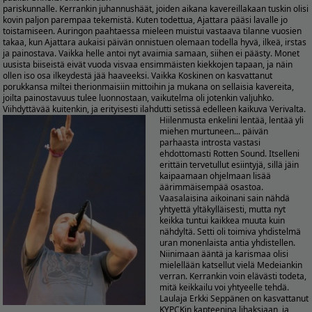
pariskunnalle. Kerrankin juhannushäät, joiden aikana kavereillakaan tuskin olisi
kovin paljon parempaa tekemistä. Kuten todettua, Ajattara pääsi lavalle jo
toistamiseen. Auringon paahtaessa mieleen muistui vastaava tilanne vuosien
takaa, kun Ajattara aukaisi päivän onnistuen olemaan todella hyvä, ilkeä, irstas
ja painostava. Vaikka helle antoi nyt avaimia samaan, siihen ei päästy. Monet
uusista biiseistä eivät vuoda visvaa ensimmäisten kiekkojen tapaan, ja näin
ollen iso osa ilkeydestä jää haaveeksi. Vaikka Koskinen on kasvattanut
porukkansa miltei therionmaisiin mittoihin ja mukana on sellaisia kavereita,
joilta painostavuus tulee luonnostaan, vaikutelma oli jotenkin valjuhko.
Viihdyttävää kuitenkin, ja erityisesti ilahdutti setissä edelleen kaikuva Verivalta.
Hiilenmusta enkelini lentää, lentää yli
miehen murtuneen... päivän
parhaasta introsta vastasi
ehdottomasti Rotten Sound. Itselleni
erittäin tervetullut esiintyjä, sillä jäin
kaipaamaan ohjelmaan lisää
äärimmäisempää osastoa.
Vaasalaisina aikoinani sain nähdä
yhtyettä yltäkylläisesti, mutta nyt
keikka tuntui kaikkea muuta kuin
nähdyltä. Setti oli toimiva yhdistelmä
uran monenlaista antia yhdistellen.
Niinimaan ääntä ja karismaa olisi
mielellään katsellut vielä Medeiankin
verran. Kerrankin voin elävästi todeta,
mitä keikkailu voi yhtyeelle tehdä.
Laulaja Erkki Seppänen on kasvattanut
KYPCKin kapteenina lihaksiaan, ja