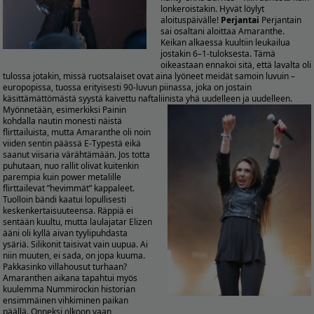
lonkeroistakin. Hyvät löylyt
aloituspäivälle!
Perjantai
Perjantain
sai osaltani aloittaa Amaranthe.
Keikan alkaessa kuultiin leukailua
jostakin 6–1-tuloksesta. Tämä
oikeastaan ennakoi sitä, että lavalta oli
tulossa jotakin, missä ruotsalaiset ovat aina lyöneet meidät samoin luvuin –
europopissa, tuossa erityisesti 90-luvun piinassa, joka on jostain
käsittämättömästä syystä kaivettu naftaliinista yhä uudelleen ja uudelleen.
Myönnetään, esimerkiksi Painin
kohdalla nautin monesti näistä
flirttailuista, mutta Amaranthe oli noin
viiden sentin päässä E-Typestä eikä
saanut viisaria värähtämään. Jos totta
puhutaan, nuo rallit olivat kuitenkin
parempia kuin power metalille
flirttailevat ”hevimmät” kappaleet.
Tuolloin bändi kaatui lopullisesti
keskenkertaisuuteensa. Räppiä ei
sentään kuultu, mutta laulajatar Elizen
ääni oli kyllä aivan tyylipuhdasta
ysäriä. Silikonit taisivat vain uupua. Ai
niin muuten, ei sada, on jopa kuuma.
Pakkasinko villahousut turhaan?
Amaranthen aikana tapahtui myös
kuulemma Nummirockin historian
ensimmäinen vihkiminen paikan
päällä. Onneksi olkoon vaan