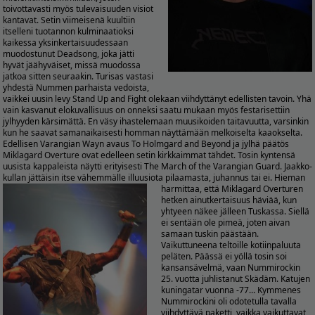
toivottavasti myös tulevaisuuden visiot
kantavat. Setin viimeisenä kuultiin
itselleni tuotannon kulminaatioksi
kaikessa yksinkertaisuudessaan
muodostunut Deadsong, joka jätti
hyvät jäähyväiset, missä muodossa
jatkoa sitten seuraakin. Turisas vastasi
yhdestä Nummen parhaista vedoista,
vaikkei uusin levy Stand Up and Fight olekaan viihdyttänyt edellisten tavoin. Yhä
vain kasvanut elokuvallisuus on onneksi saatu mukaan myös festarisettiin
jylhyyden kärsimättä. En väsy ihastelemaan muusikoiden taitavuutta, varsinkin
kun he saavat samanaikaisesti homman näyttämään melkoiselta kaaokselta.
Edellisen Varangian Wayn avaus To Holmgard and Beyond ja jylhä päätös
Miklagard Overture ovat edelleen setin kirkkaimmat tähdet. Tosin kyntensä
uusista kappaleista näytti erityisesti The March of the Varangian Guard. Jaakko-
kullan jättäisin itse vähemmälle illuusiota pilaamasta, juhannus tai ei.
Hieman
harmittaa, että Miklagard Overturen
hetken ainutkertaisuus häviää, kun
yhtyeen näkee jälleen Tuskassa. Siellä
ei sentään ole pimeä, joten aivan
samaan tuskin päästään.
Vaikuttuneena teltoille kotiinpaluuta
peläten. Päässä ei yöllä tosin soi
kansansävelmä, vaan Nummirockin
25. vuotta juhlistanut Skädäm. Katujen
kuningatar vuonna -77... Kymmenes
Nummirockini oli odotetulla tavalla
viihdyttävä paketti, vaikka vaikuttavat