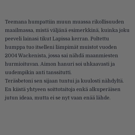
Teemana humpattiin muun muassa rikollisuuden
maailmassa, mistä väljänä esimerkkinä, kuinka joku
peeveli lainasi tikut Lapissa kerran. Poltettu
humppa tuo itselleni lämpimät muistot vuoden
2004 Wackenista, jossa sai nähdä maanmiesten
hurmioituvan. Aimon hanuri soi uhkaavasti ja
uudempikin anti tanssitutti.
Teräsbetoni sen sijaan tuntui ja kuulosti nähdyltä.
En kiistä yhtyeen soittotaitoja enkä alkuperäisen
jutun ideaa, mutta ei se nyt vaan enää lähde.