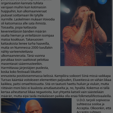
organisaation kannata tuhlata
varojaan muihin kuin kotimaisiin
huippuihin, kun ulkomaanvieraat
joutuvat soittamaan liki tyhjille
nurmille. Laskelmien mukaan Voivodia
oli katsomassa alle sata ihmistä.
Toisaalta, jospa kattausta
kevennettäisiin bändien määrän
osalta hieman ja viriteltäisiin isompaa
matoa koukkuun. Takavuosien
kattauksista lienee turha haaveilla,
mutta on Nummessa 2000-luvullakin
nähty varteenotettavia
ulkomaanvieraita. Tänä vuonna
porukkaa tosin saattoivat pelottaa
masentavat sääennusteetkin.
Harmittavaa järjestäjien puolesta,
koska koko festivaali liikuttiin
ennusteita positiivisemmassa kelissä. Kampiliira soikoon! Siinä missä vaikkapa
Turisas kääntää voitokseen elementtien paljouden, Eluveitiessä on vähän liikaa
kaikkea, paitsi omaehtoisuutta. Sitä on taatusti haettu huiluin ja viuluin, mutta
riittävän moni biisi ei kuulosta ainutlaatuiselta ja, no, hyvältä. Kokemus ei tällä
kertaa aiheuttanut liikaa negaatioita, kun yhtyettä katseli vain säästeliään
määrän, mutta eipä taida meikäläisen paikka olla enää folkmetallifestivaaleilla.
U.D.O. tarjoili sopivassa
suhteessa sooloa ja
Acceptia. Olkoonkin, että
Acceptin suhteen