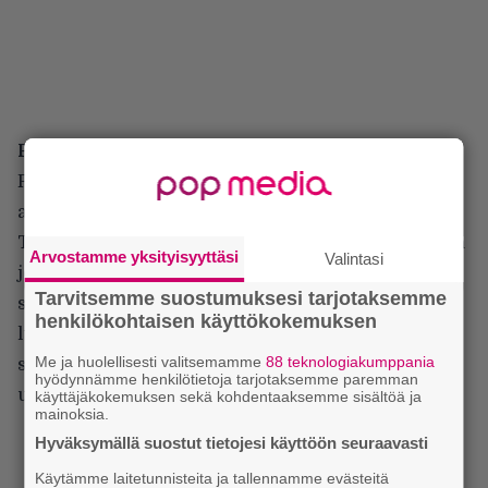
Perjantai
Perjantain sai osaltani aloittaa Amaranthe. Keikan
alkaessa kuultiin leukailua jostakin 6–1-tuloksesta.
Tämä oikeastaan ennakoi sitä, että lavalta oli tulossa
Arvostamme yksityisyyttäsi
Valintasi
jotakin, missä ruotsalaiset ovat aina lyöneet meidät
Tarvitsemme suostumuksesi tarjotaksemme
samoin luvuin – europopissa, tuossa erityisesti 90-
henkilökohtaisen käyttökokemuksen
luvun piinassa, joka on jostain käsittämättömästä
Me ja huolellisesti valitsemamme
88 teknologiakumppania
syystä kaivettu naftaliinista yhä uudelleen ja
hyödynnämme henkilötietoja tarjotaksemme paremman
uudelleen.
käyttäjäkokemuksen sekä kohdentaaksemme sisältöä ja
mainoksia.
Hyväksymällä suostut tietojesi käyttöön seuraavasti
Käytämme laitetunnisteita ja tallennamme evästeitä