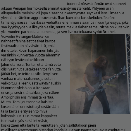
todennäköisesti tämän ovat saaneet
aikaan Venäjän hurmoksellisemmat esiintymissteroidit. Yhtyeen uran
alkupuolella meininki oli jopa sisäänpäinkääntynyttä. Nyt käsi lensi ilmaan ja
yleisöä heräteltiin aggressiivisesti. Ihan kuin olisi kosiskeltukin. Itseäni
tämäntyylisessä musiikissa viehättää enemmän sisäänpäinkääntyneisyys, joka
saa kyynisyyden ja ilkeyden esiin, mutta makuasiahan tämä. Nizhe on kuitenkin
yksi vuoden parhaista albumeista, ja sen livekuninkaana sykkii Brothel.
Voivodin Helsingin-klubikeikan
nähneet faninaiset tiesivät kertoa
festivaalisetin häviävän 1–0, enkä
ihmettele. Kovin hajanainen fiilis jäi,
varsinkin kun vertaa vuotta aiemmin
nähtyyn festivaalikeikkaan
Jalometallissa. Tuntui, että tämä veto
olisi vaatinut auetakseen tosifaniutta.
Jätkät hei, te teitte uusiksi levyllisen
vanhaa materiaalianne, ja settiin
valikoituu jälleen Castaway!!?? Tuskin
Nummen yleisö on kuitenkaan
ensisijaisesti sitä sakkia, joka näkee
Amorphisin ensimmäistä kertaa.
Mutta. Tomi Joutsenen aikaisista
biiseistä oli onnistuttu yhdistämään
tällä kertaa erityisen toimiva
kokonaisuus. Uusimmat kappaleet
toimivat myös sekä letkeästi,
koskettaen että lanteita keinuttaen, joten sallittakoon pieni
mielikuvituksettomuus historian kohdalla. Päivän päättänyt Cavus osoittautui