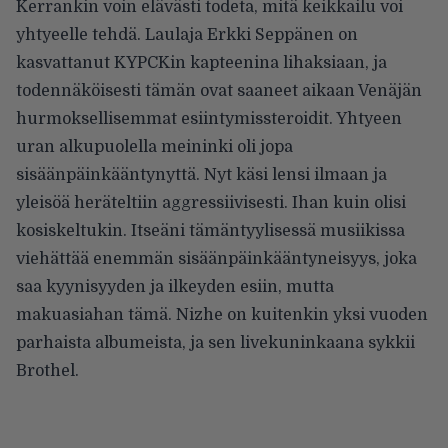
Kerrankin voin elävästi todeta, mitä keikkailu voi
yhtyeelle tehdä. Laulaja Erkki Seppänen on
kasvattanut KYPCKin kapteenina lihaksiaan, ja
todennäköisesti tämän ovat saaneet aikaan Venäjän
hurmoksellisemmat esiintymissteroidit. Yhtyeen
uran alkupuolella meininki oli jopa
sisäänpäinkääntynyttä. Nyt käsi lensi ilmaan ja
yleisöä heräteltiin aggressiivisesti. Ihan kuin olisi
kosiskeltukin. Itseäni tämäntyylisessä musiikissa
viehättää enemmän sisäänpäinkääntyneisyys, joka
saa kyynisyyden ja ilkeyden esiin, mutta
makuasiahan tämä. Nizhe on kuitenkin yksi vuoden
parhaista albumeista, ja sen livekuninkaana sykkii
Brothel.