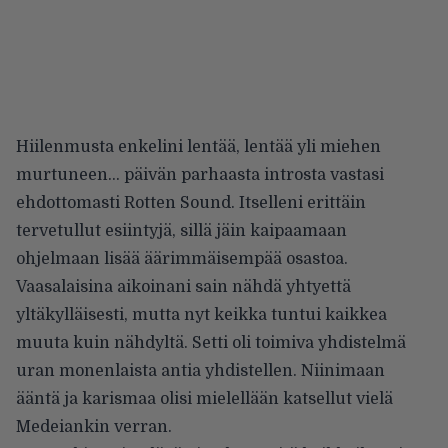
Hiilenmusta enkelini lentää, lentää yli miehen
murtuneen… päivän parhaasta introsta vastasi
ehdottomasti Rotten Sound. Itselleni erittäin
tervetullut esiintyjä, sillä jäin kaipaamaan
ohjelmaan lisää äärimmäisempää osastoa.
Vaasalaisina aikoinani sain nähdä yhtyettä
yltäkylläisesti, mutta nyt keikka tuntui kaikkea
muuta kuin nähdyltä. Setti oli toimiva yhdistelmä
uran monenlaista antia yhdistellen. Niinimaan
ääntä ja karismaa olisi mielellään katsellut vielä
Medeiankin verran.