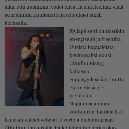
aika, että uusimmat vedot olivat livenä itseltäni vielä
suuremmin kuulematta ja odotukset sikäli
korkealla.
Kylläpä setti kuulostikin
energiseltä ja freshiltä.
Uusista kappaleista
kovimmaksi nousi
Cthulhu Rising
kaikessa
eeppisyydessään, mutta
eipä setissä ole
vieläkään
Napalmisaatanan
voittanutta. Laulaja K.J.
Khaosin viikset vetävät jo vertoja taustamurisija
Cthulhun lonkeroille. Paikoitellen tuo lonkerokas