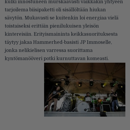
kulki innostuneen murskaavasti vaikkakin yhtyeen
tarjoilema biisipaketti oli sisällöltään hiukan
sävytön. Mukavasti se kuitenkin loi energiaa vielä
toistaiseksi erittäin pienilukuisen yleisön
kintereisiin. Erityismaininta keikkasuorituksesta
täytyy jakaa Hammerhed-basisti JP Immoselle,
jonka nelikielisen varressa suorittama
kyntömanööveri potki kurnuttavan komeasti.