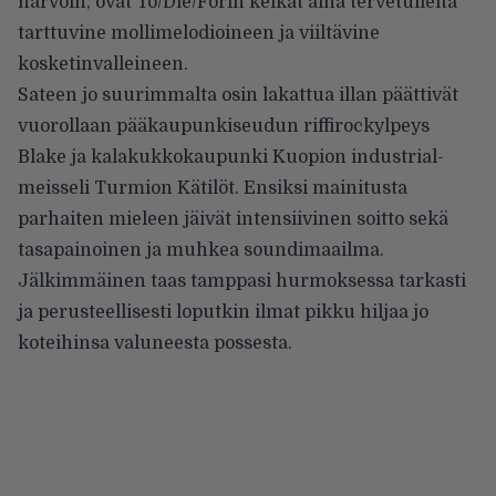
harvoin, ovat To/Die/Forin keikat aina tervetulleita
tarttuvine mollimelodioineen ja viiltävine
kosketinvalleineen.
Sateen jo suurimmalta osin lakattua illan päättivät
vuorollaan pääkaupunkiseudun riffirockylpeys
Blake ja kalakukkokaupunki Kuopion industrial-
meisseli Turmion Kätilöt. Ensiksi mainitusta
parhaiten mieleen jäivät intensiivinen soitto sekä
tasapainoinen ja muhkea soundimaailma.
Jälkimmäinen taas tamppasi hurmoksessa tarkasti
ja perusteellisesti loputkin ilmat pikku hiljaa jo
koteihinsa valuneesta possesta.