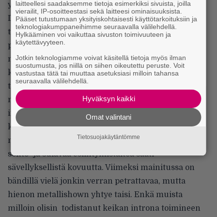
laitteellesi saadaksemme tietoja esimerkiksi sivuista, joilla
yllättäneistä orkestereista. Kotoinen Fear Of
vierailit, IP-osoitteestasi sekä laitteesi ominaisuuksista.
Domination oli ainakin tässä osoitteessa ennalta
Pääset tutustumaan yksityiskohtaisesti käyttötarkoituksiin ja
teknologiakumppaneihimme seuraavalla välilehdellä.
täysin kääntämätön kortti, vaikka retkue on
Hylkääminen voi vaikuttaa sivuston toimivuuteen ja
käytettävyyteen.
perustettu jo kuusi vuotta sitten ja ehtinyt julkaista
Jotkin teknologiamme voivat käsitellä tietoja myös ilman
muutamankin levykäisen. Bändin vahvasti
suostumusta, jos niillä on siihen oikeutettu peruste. Voit
kosketinvetoinen ja ruotsalaisen Painin mieleen
vastustaa tätä tai muuttaa asetuksiasi milloin tahansa
seuraavalla välilehdellä.
tuova konehöystöinen melodeathjunttaus lopulta
Hyväksyn kaikki
myös toimitti sen mitä alun mahtipontisilla
intromahtailuillaan lupasi. Nimittäin, ensimmäisen
Omat valintani
kymmenen minuutin ajan olin varma, että FOD:n
Tietosuojakäytäntömme
meiningissä on enemmän uhoa kuin saumatonta
soitto- ja sulavaa esiintymistaitoa saati
sävellyksellistä kovuutta. Viimeksi mainitussa on
bändillä vielä jonkin verran petrattavaa, mutta
hienon metallishown yhtye taisi. Enkä muista
milloin olisin todistanut keikan introna toimineen