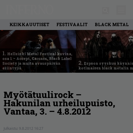
KEIKKAUUTISET
FESTIVAALIT
BLACK METAL
1.
Hellsinki Metal Festival kuvina,
osa 1 – Accept, Carcass, Black Label
2.
Society ja muita avauspäivän
Espoon syyskuu käynni
esiintyjiä
kotimaisen black metalin m
Myötätuulirock –
Hakunilan urheilupuisto,
Vantaa, 3. – 4.8.2012
Julkaistu:
9.8.2012 16:27