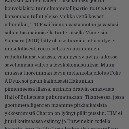
Kaikista pahiten sateen raiskaamaksi joutui
kouvolalaista tunnelmametallipartio To/Die/Foria
katsomaan tullut yleisö. Vaikka vettä kovasti
vihmoikin, T/D/F sai hienon vastaanoton ja vastasi
siihen tasapainoisella tunteroisella. Viimeisin
Samsara (2011)-lätty oli osoitus siitä, että yhtye ei
musiikillisesti roiku pelkkien muutamien
radiohittiensä varassa, vaan pystyy nyt ja jatkossa
säveltämään vahvoja levykokonaisuuksia. Muun
muassa tuoreimman levyn melankoliajollotus Folie
Á Deux soi pirun kaihoisasti Hakunilan
pimenneessä illassa, mainion draivin omaavasta
Hail of Bulletsista puhumattakaan. Tilanteessa, jossa
goottimetalligenren maamme pitkäaikaisista
ykkösnimistä Charon on lyönyt pillit pussiin, HIM ei
juuri kotimaassa esiinny ja Entwinekin todella