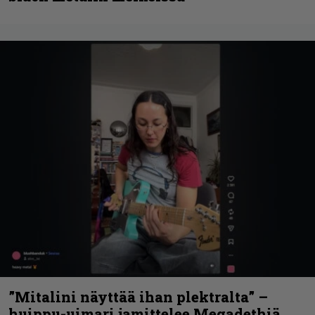
”Mitalini näyttää ihan plektralta” –
huippu-uimari jamittelee Megadethiä