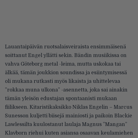
Lauantaipäivän ruotsalaisveiraista ensimmäisenä
soittanut Engel yllätti sekin. Bändin musiikissa on
vahva Göteborg metal -leima, mutta uskokaa tai
älkää, tämän joukkion soundissa ja esiintymisessä
oli mukana rutkasti myös likaista ja uhittelevaa
”rokkaa muna ulkona” -asennetta, joka sai ainakin
tämän yleisön edustajan spontaanisti mukaan
fiilikseen. Kitaristikaksikko Niklas Engelin – Marcus
Sunesson kuljetti biisejä mainiosti ja paikoin Blackie
Lawlessilta kuulostanut laulaja Magnus ”Mangan”
Klavborn riehui kuten asiansa osaavan keulamiehen