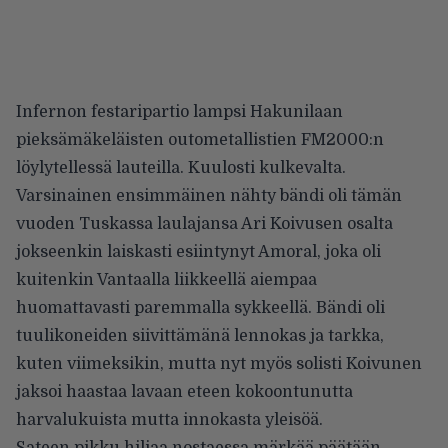
Infernon festaripartio lampsi Hakunilaan
pieksämäkeläisten outometallistien FM2000:n
löylytellessä lauteilla. Kuulosti kulkevalta.
Varsinainen ensimmäinen nähty bändi oli tämän
vuoden Tuskassa laulajansa Ari Koivusen osalta
jokseenkin laiskasti esiintynyt Amoral, joka oli
kuitenkin Vantaalla liikkeellä aiempaa
huomattavasti paremmalla sykkeellä. Bändi oli
tuulikoneiden siivittämänä lennokas ja tarkka,
kuten viimeksikin, mutta nyt myös solisti Koivunen
jaksoi haastaa lavaan eteen kokoontunutta
harvalukuista mutta innokasta yleisöä.
Sateen pikku hiljaa nostaessa märkää päätään