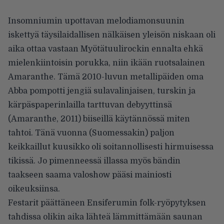
Insomniumin upottavan melodiamonsuunin
iskettyä täysilaidallisen nälkäisen yleisön niskaan oli
aika ottaa vastaan Myötätuulirockin ennalta ehkä
mielenkiintoisin porukka, niin ikään ruotsalainen
Amaranthe. Tämä 2010-luvun metallipäiden oma
Abba pompotti jengiä sulavalinjaisen, turskin ja
kärpäspaperinlailla tarttuvan debyyttinsä
(Amaranthe, 2011) biiseillä käytännössä miten
tahtoi. Tänä vuonna (Suomessakin) paljon
keikkaillut kuusikko oli soitannollisesti hirmuisessa
tikissä. Jo pimenneessä illassa myös bändin
taakseen saama valoshow pääsi mainiosti
oikeuksiinsa.
Festarit päättäneen Ensiferumin folk-ryöpytyksen
tahdissa olikin aika lähteä lämmittämään saunan