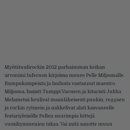
Myötätuulirockin 2012 parhaimman keikan
arvonimi Infernon kirjoissa menee Pelle Miljoonalle.
Rumpukompeista ja laulusta vastannut maestro
Miljoona, basisti Tumppi Varonen ja kitaristi Jukka
Melametsä keulivat maanläheisesti punkin, reggaen
ja rockin rytmein ja nakkelivat alati kasvaneelle
festariyleisölle Pellen suurimpia hittejä
vuosikymmenien takaa. Vai mitä sanotte muun