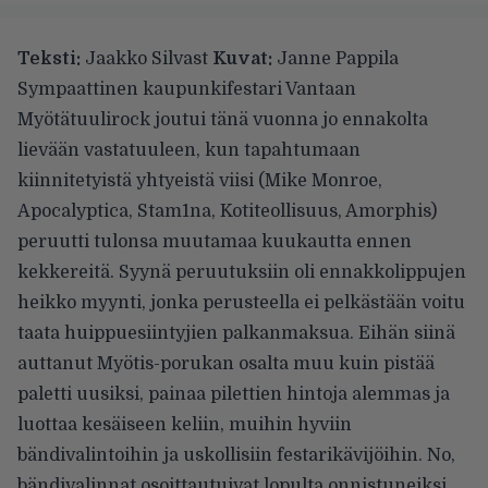
Teksti:
Jaakko Silvast
Kuvat:
Janne Pappila
Sympaattinen kaupunkifestari Vantaan
Myötätuulirock joutui tänä vuonna jo ennakolta
lievään vastatuuleen, kun tapahtumaan
kiinnitetyistä yhtyeistä viisi (Mike Monroe,
Apocalyptica, Stam1na, Kotiteollisuus, Amorphis)
peruutti tulonsa muutamaa kuukautta ennen
kekkereitä. Syynä peruutuksiin oli ennakkolippujen
heikko myynti, jonka perusteella ei pelkästään voitu
taata huippuesiintyjien palkanmaksua. Eihän siinä
auttanut Myötis-porukan osalta muu kuin pistää
paletti uusiksi, painaa pilettien hintoja alemmas ja
luottaa kesäiseen keliin, muihin hyviin
bändivalintoihin ja uskollisiin festarikävijöihin. No,
bändivalinnat osoittautuivat lopulta onnistuneiksi,