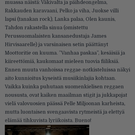
muassa näistä: Väkivalta ja päihdeongelma,
Rakkauden karavaani, Pelko ja viha, Juokse villi
lapsi (tanakan rock), Lanka palaa, Olen kaunis,
Tahdon rakastella sinua (omistettu
Perussuomalaisten kansanedustaja James
Hirvisaarelle) ja varsinaisen setin päättänyt
Moottoritie on kuuma. ”Vanhaa paskaa”, kesäisiä ja
kiireettömiä, kaukomaat mieleen tuovia fiiliksiä.
Ennen muuta vanhoissa reggae-notkisteluissa näkyi
aito kunnioitus kyseistä musiikinlajia kohtaan.
Vaikka kuinka puhutaan suomenkielisen reggaen
noususta, ovat kaiken maailman stigit ja jukkapojat
vielä valovuosien päässä Pelle Miljoonan karheista,
mutta luontaisen svengaavista rytmeistä ja elettyä
elämää tihkuvista lyriikoista. Bueno!