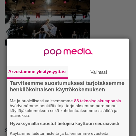
Arvostamme yksityisyyttäsi
Valintasi
Tarvitsemme suostumuksesi tarjotaksemme
henkilökohtaisen käyttökokemuksen
Me ja huolellisesti valitsemamme
88 teknologiakumppania
hyödynnämme henkilötietoja tarjotaksemme paremman
käyttäjäkokemuksen sekä kohdentaaksemme sisältöä ja
mainoksia.
Hyväksymällä suostut tietojesi käyttöön seuraavasti
Seuraavana toinen Myötiksessä positiivisesti
Käytämme laitetunnisteita ja tallennamme evästeitä