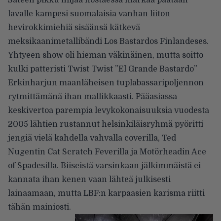
lavalle kampesi suomalaisia vanhan liiton
hevirokkimiehiä sisäänsä kätkevä
meksikaanimetallibändi Los Bastardos Finlandeses.
Yhtyeen show oli hieman väkinäinen, mutta soitto
kulki patteristi Twist Twist ”El Grande Bastardo”
Erkinharjun maanläheisen tuplabassaripoljennon
rytmittämänä ihan mallikkaasti. Pääasiassa
keskivertoa parempia levykokonaisuuksia vuodesta
2005 lähtien rustannut helsinkiläisryhmä pyöritti
jengiä vielä kahdella vahvalla coverilla, Ted
Nugentin Cat Scratch Feverilla ja Motörheadin Ace
of Spadesilla. Biiseistä varsinkaan jälkimmäistä ei
kannata ihan kenen vaan lähteä julkisesti
lainaamaan, mutta LBF:n karpaasien karisma riitti
tähän mainiosti.