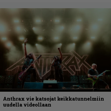
Anthrax vie katsojat keikkatunnelmiin
uudella videollaan