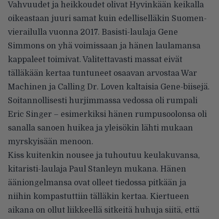
Vahvuudet ja heikkoudet olivat Hyvinkään keikalla
oikeastaan juuri samat kuin edelliselläkin Suomen-
vierailulla vuonna 2017. Basisti-laulaja Gene
Simmons on yhä voimissaan ja hänen laulamansa
kappaleet toimivat. Valitettavasti massat eivät
tälläkään kertaa tuntuneet osaavan arvostaa War
Machinen ja Calling Dr. Loven kaltaisia Gene-biisejä.
Soitannollisesti hurjimmassa vedossa oli rumpali
Eric Singer – esimerkiksi hänen rumpusoolonsa oli
sanalla sanoen huikea ja yleisökin lähti mukaan
myrskyisään menoon.
Kiss kuitenkin nousee ja tuhoutuu keulakuvansa,
kitaristi-laulaja Paul Stanleyn mukana. Hänen
ääniongelmansa ovat olleet tiedossa pitkään ja
niihin kompastuttiin tälläkin kertaa. Kiertueen
aikana on ollut liikkeellä sitkeitä huhuja siitä, että