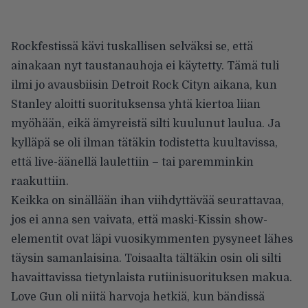
Rockfestissä kävi tuskallisen selväksi se, että
ainakaan nyt taustanauhoja ei käytetty. Tämä tuli
ilmi jo avausbiisin Detroit Rock Cityn aikana, kun
Stanley aloitti suorituksensa yhtä kiertoa liian
myöhään, eikä ämyreistä silti kuulunut laulua. Ja
kylläpä se oli ilman tätäkin todistetta kuultavissa,
että live-äänellä laulettiin – tai paremminkin
raakuttiin.
Keikka on sinällään ihan viihdyttävää seurattavaa,
jos ei anna sen vaivata, että maski-Kissin show-
elementit ovat läpi vuosikymmenten pysyneet lähes
täysin samanlaisina. Toisaalta tältäkin osin oli silti
havaittavissa tietynlaista rutiinisuorituksen makua.
Love Gun oli niitä harvoja hetkiä, kun bändissä