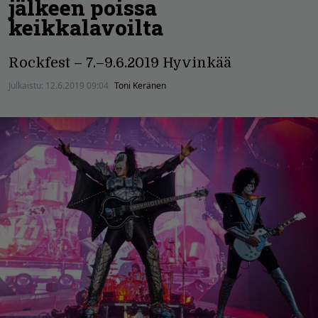
jälkeen poissa
keikkalavoilta
Rockfest – 7.–9.6.2019 Hyvinkää
Julkaistu:
12.6.2019 09:04
Toni Keränen