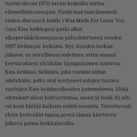
tuntui olevan 1970-luvun keikoilta tuttua
eläimellistä energiaa. Yleisö taas taisi lämmetä
eniten discorock-hitille I Was Made For Lovin’ You.
Oma Kiss-keikkojeni putki alkoi
alkuperäiskokoonpanon paluukiertueen vuoden
1997 Helsingin-keikasta. Nyt, kuuden keikan
jälkeen, on surullisena todettava, etten saanut
koettavakseni yhtäkään täysipainoisen toimivaa
Kiss-keikkaa. Sellaista, joka vastaisi niihin
odotuksiin, jotka ovat syntyneet satojen tuntien
vanhojen Kiss-keikkavideoiden katsomisesta. Ehkä
odotukset olivat kohtuuttomia, mene ja tiedä. Ei silti
voi kuin kiittää kaikista näistä vuosista. Toivottavasti
yhtye kuitenkin tajuaa pysyä tämän kiertueen
jälkeen poissa keikkalavoilta.