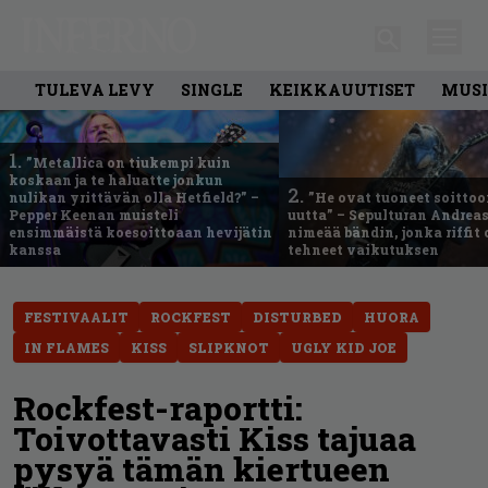
TULEVA LEVY
SINGLE
KEIKKAUUTISET
MUSI
1.
”Metallica on tiukempi kuin
koskaan ja te haluatte jonkun
2.
nulikan yrittävän olla Hetfield?” –
”He ovat tuoneet soittoo
Pepper Keenan muisteli
uutta” – Sepulturan Andreas
ensimmäistä koesoittoaan hevijätin
nimeää bändin, jonka riffit
kanssa
tehneet vaikutuksen
FESTIVAALIT
ROCKFEST
DISTURBED
HUORA
IN FLAMES
KISS
SLIPKNOT
UGLY KID JOE
Rockfest-raportti:
Toivottavasti Kiss tajuaa
pysyä tämän kiertueen