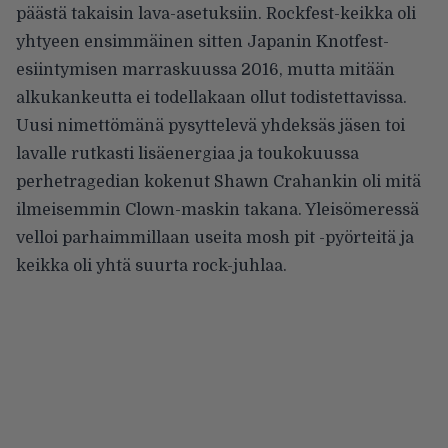
päästä takaisin lava-asetuksiin. Rockfest-keikka oli
yhtyeen ensimmäinen sitten Japanin Knotfest-
esiintymisen marraskuussa 2016, mutta mitään
alkukankeutta ei todellakaan ollut todistettavissa.
Uusi nimettömänä pysyttelevä yhdeksäs jäsen toi
lavalle rutkasti lisäenergiaa ja toukokuussa
perhetragedian kokenut Shawn Crahankin oli mitä
ilmeisemmin Clown-maskin takana. Yleisömeressä
velloi parhaimmillaan useita mosh pit -pyörteitä ja
keikka oli yhtä suurta rock-juhlaa.