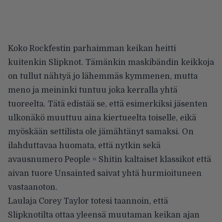
Koko Rockfestin parhaimman keikan heitti
kuitenkin Slipknot. Tämänkin maskibändin keikkoja
on tullut nähtyä jo lähemmäs kymmenen, mutta
meno ja meininki tuntuu joka kerralla yhtä
tuoreelta. Tätä edistää se, että esimerkiksi jäsenten
ulkonäkö muuttuu aina kiertueelta toiselle, eikä
myöskään settilista ole jämähtänyt samaksi. On
ilahduttavaa huomata, että nytkin sekä
avausnumero People = Shitin kaltaiset klassikot että
aivan tuore Unsainted saivat yhtä hurmioituneen
vastaanoton.
Laulaja Corey Taylor totesi taannoin, että
Slipknotilta ottaa yleensä muutaman keikan ajan