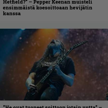
Hetfield?” – Pepper Keenan muisteli
ensimmäistä koesoittoaan hevijätin
kanssa
”He ovat tuoneet soittoon jotain uutta” –