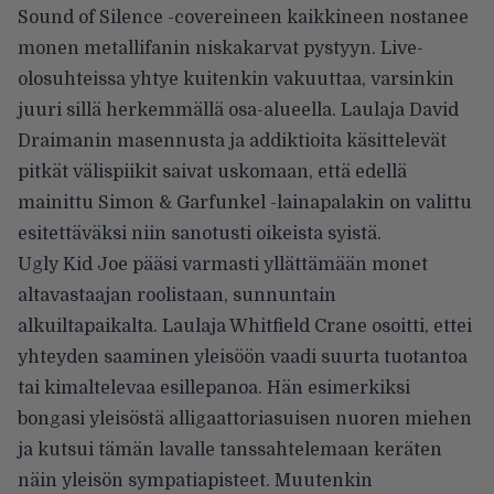
Sound of Silence -covereineen kaikkineen nostanee
monen metallifanin niskakarvat pystyyn. Live-
olosuhteissa yhtye kuitenkin vakuuttaa, varsinkin
juuri sillä herkemmällä osa-alueella. Laulaja David
Draimanin masennusta ja addiktioita käsittelevät
pitkät välispiikit saivat uskomaan, että edellä
mainittu Simon & Garfunkel -lainapalakin on valittu
esitettäväksi niin sanotusti oikeista syistä.
Ugly Kid Joe pääsi varmasti yllättämään monet
altavastaajan roolistaan, sunnuntain
alkuiltapaikalta. Laulaja Whitfield Crane osoitti, ettei
yhteyden saaminen yleisöön vaadi suurta tuotantoa
tai kimaltelevaa esillepanoa. Hän esimerkiksi
bongasi yleisöstä alligaattoriasuisen nuoren miehen
ja kutsui tämän lavalle tanssahtelemaan keräten
näin yleisön sympatiapisteet. Muutenkin