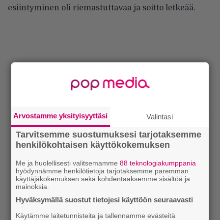
esiintyminen oli riemastuttavaa ja soitto letkeää.
Arvostamme yksityisyyttäsi
Valintasi
Tarvitsemme suostumuksesi tarjotaksemme
henkilökohtaisen käyttökokemuksen
Me ja huolellisesti valitsemamme
88 teknologiakumppania
hyödynnämme henkilötietoja tarjotaksemme paremman
käyttäjäkokemuksen sekä kohdentaaksemme sisältöä ja
mainoksia.
Hyväksymällä suostut tietojesi käyttöön seuraavasti
Käytämme laitetunnisteita ja tallennamme evästeitä