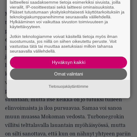
laitteellesi saadaksemme tietoja esimerkiksi sivuista, joilla
vierailit, IP-osoitteestasi sekä laitteesi ominaisuuksista.
Pääset tutustumaan yksityiskohtaisesti käyttötarkoituksiin ja
Muita hyväntuulisia akteja olivat muun muassa
teknologiakumppaneihimme seuraavalla välilehdellä.
Hylkääminen voi vaikuttaa sivuston toimivuuteen ja
tamperelainen Huora ja Göteborg-metallin
käytettävyyteen.
pioneeriyhtye In Flames. Ruotsalaisten
Jotkin teknologiamme voivat käsitellä tietoja myös ilman
esiintymiseen tuli tosin synkempiäkin sävyjä, kun
suostumusta, jos niillä on siihen oikeutettu peruste. Voit
vastustaa tätä tai muuttaa asetuksiasi milloin tahansa
laulaja Anders Fridén tulistui lavan edessä olleiden
seuraavalla välilehdellä.
järjestysmiesten toimintaan. Yleisön riehakkuutta
Hyväksyn kaikki
liian kovakouraisesti hillinnyt keltaliivien sakki sai
kuulla Fridénin kärkästä vittuilua useammassakin
Omat valintani
välispiikissä. Huoran esiintymisessä vittuiltiin
Tietosuojakäytäntömme
pelkästään Päivi Räsäsen ja muiden ulkopuolisten
suuntaan, mutta itse keikka oli jo tutuksi tulleen
elinvoimaista ja iloa pursuavaa. Samaa voi sanoa
muun muassa Mokoman vedosta. Turbonegrokin
villitsi telttalavalla lauantain myöhäisyössä, mutta
on silti sanottava, että kun on nähnyt yhtyeen pariin