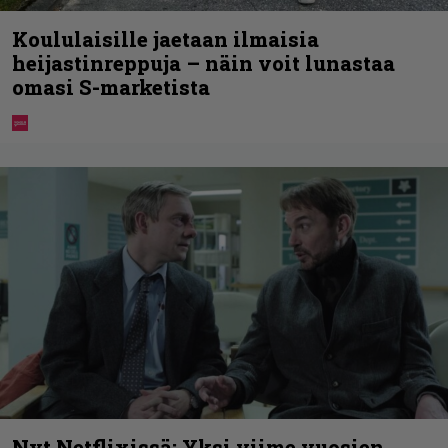
Koululaisille jaetaan ilmaisia
heijastinreppuja – näin voit lunastaa
omasi S-marketista
Nyt Netflixissä: Yksi viime vuosien