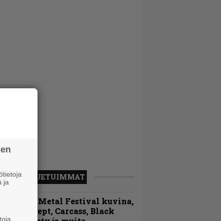
sen
tietoja
LUETUIMMAT
 ja
ellsinki Metal Festival kuvina,
sa 1 – Accept, Carcass, Black
toja
abel Society ja muita