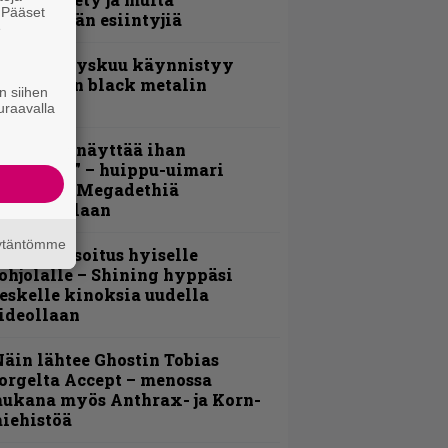
. Pääset
vauspäivän esiintyjiä
e
Espoon syyskuu käynnistyy
otimaisen black metalin
n siihen
erkeissä
uraavalla
Mitalini näyttää ihan
lektralta” – huippu-uimari
amittelee Megadethiä
alkinnollaan
äytäntömme
unnianosoitus hyiselle
ohjolalle – Shining hyppäsi
eskelle kinoksia uudella
ideollaan
äin lähtee Ghostin Tobias
orgelta Accept – menossa
ukana myös Anthrax- ja Korn-
iehistöä