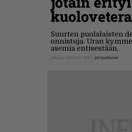
jotain erity
kuolovetera
Suurten puolalaisten d
onnistuja. Uran kymmen
asemia entisestään.
Julkaistu:
26.8.2017 08:07
Joni Juutilainen