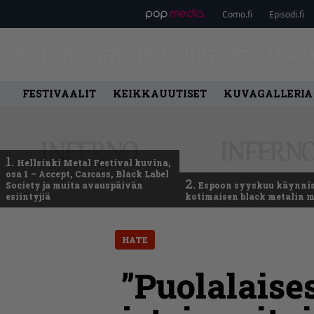
Como.fi
Episodi.fi
ETUSIVU
UUTISET
LEVY
FESTIVAALIT
KEIKKAUUTISET
KUVAGALLERIA
1.
Hellsinki Metal Festival kuvina,
osa 1 – Accept, Carcass, Black Label
2.
Society ja muita avauspäivän
Espoon syyskuu käynni
esiintyjiä
kotimaisen black metalin m
HATE
”Puolalaise