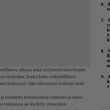
B
t
T
r
k
v
k
K
m
s
tilliseen aikaan sekä erityisesti slaavilaisiin
A
ian tärkeäksi, koska koko esikristillinen
k
kuin kadonnut, eikä oikeastaan kukaan tiedä
v
u ja haudattu kristinuskon toimesta jo aikaa
uta vastaavaa on löydetty viimeisten