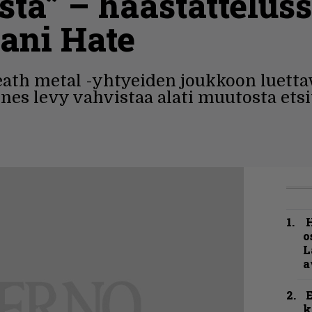
istä” – haastattelus
ani Hate
eath metal -yhtyeiden joukkoon luetta
es levy vahvistaa alati muutosta ets
H
o
L
a
k