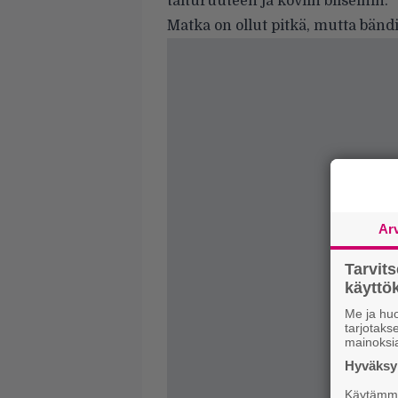
taituruuteen ja koviin biiseihin.
Matka on ollut pitkä, mutta bändin
Ar
Tarvit
käytt
Me ja huo
tarjotak
mainoksi
Hyväksym
Käytämme 