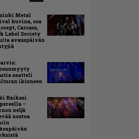
sinki Metal
ival kuvina, osa
Accept, Carcass,
k Label Society
uita avauspäivän
ntyjiä
arvio:
puunmyyty
stia saatteli
lturan ikiuneen
ki Raikasi
ereella –
rnon neljä
evää nostoa
arin
kospäivän
yksistä