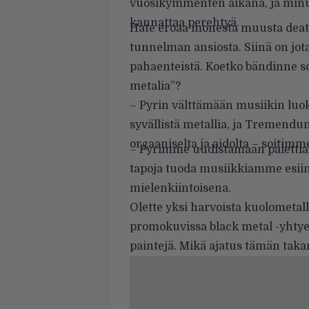
vuosikymmenten aikana, ja minus
kannattaa perehtyä.
Hate eroaa monesta muusta deat
tunnelman ansiosta. Siinä on jot
pahaenteistä. Koetko bändinne so
metalia”?
– Pyrin välttämään musiikin luo
syvällistä metallia, ja Tremendum
orgaaniselta ja aidolta – soitimme
– Pyrimme uudistamaan palettia
tapoja tuoda musiikkiamme esiin.
mielenkiintoisena.
Olette yksi harvoista kuolometalli
promokuvissa black metal -yhtyeil
paintejä. Mikä ajatus tämän taka