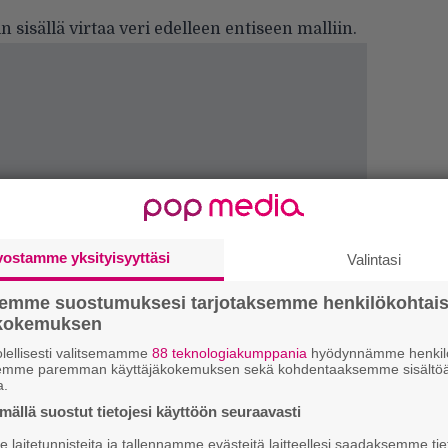
 sisällä virtaa veri edelleen entiseen malliin.
vostamme yksityisyyttäsi
Valintasi
semme suostumuksesi tarjotaksemme henkilökohtai
ökokemuksen
lellisesti valitsemamme
88 teknologiakumppania
hyödynnämme henkilö
semme paremman käyttäjäkokemuksen sekä kohdentaaksemme sisältöä
a.
H
ällä suostut tietojesi käyttöön seuraavasti
o
laitetunnisteita ja tallennamme evästeitä laitteellesi saadaksemme tie
L