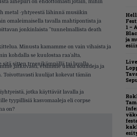
ta aihepiiri on ehdottomasti jotain, mihin
h metal -yhtyeestä lähinnä musiikin
Hell
Fest
ain omaleimaisella tavalla mahtipontista ja
1 – 
ittavan jonkinlaista ”tunnelmallista death
Blac
ja m
esii
kittelua. Minusta kamamme on vain vihaista ja
in kohdalla se kuulostaa raa’alta,
Live
 sitä sitten treenikämpällä tai lavalla.
mme jatkuvasti, etsimme uusia soundeja ja
Lop
Tava
 Toivottavasti kuulijat kokevat tämän
Sepu
yhtyeistä, jotka käyttävät lavalla ja
Rok
le tyypillisiä kasvomaaleja eli corpse
Tamp
Infe
na on?
väk
fest
kak
esit