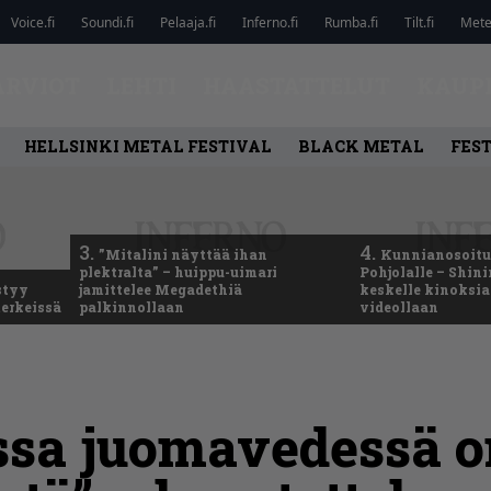
Voice.fi
Soundi.fi
Pelaaja.fi
Inferno.fi
Rumba.fi
Tilt.fi
Metel
ARVIOT
LEHTI
HAASTATTELUT
KAUP
HELLSINKI METAL FESTIVAL
BLACK METAL
FEST
3.
4.
”Mitalini näyttää ihan
Kunnianosoitus
plektralta” – huippu-uimari
Pohjolalle – Shin
styy
jamittelee Megadethiä
keskelle kinoksia
erkeissä
palkinnollaan
videollaan
ssa juomavedessä o