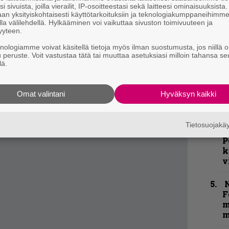
i sivuista, joilla vierailit, IP-osoitteestasi sekä laitteesi ominaisuuksista
a
an yksityiskohtaisesti käyttötarkoituksiin ja teknologiakumppaneihimm
la välilehdellä. Hylkääminen voi vaikuttaa sivuston toimivuuteen ja
. Olen ylpeä ja iloinen, että olemme pitäneet
yyteen.
k
aja-kitaristi Adam the First Sinner [alias Adam
knologiamme voivat käsitellä tietoja myös ilman suostumusta, jos niillä o
m
u peruste. Voit vastustaa tätä tai muuttaa asetuksiasi milloin tahansa se
lä.
olloin olin vielä teini, mutta tunnen edelleen
”
p
 tuolloin tekemään musiikkia. Nyttemmin
Omat valintani
Hyväksyn kaikki
j
 paljon paremmin, koska olen niin paljon
p
kko.
Tietosuojak
K
appaleiden takaa löytyy?
P
k
v
N
F
m
m