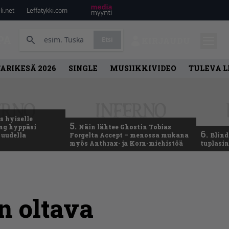
i.net
Leffatykki.com
PA
Etsi
KIRJAUDU
ARIKESÄ 2026
SINGLE
MUSIIKKIVIDEO
TULEVA 
 hyiselle
5.
ing hyppäsi
Näin lähtee Ghostin Tobias
6.
 uudella
Forgelta Accept – menossa mukana
Blind
myös Anthrax- ja Korn-miehistöä
tuplasin
n oltava