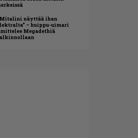
erkeissä
Mitalini näyttää ihan
lektralta” – huippu-uimari
amittelee Megadethiä
alkinnollaan