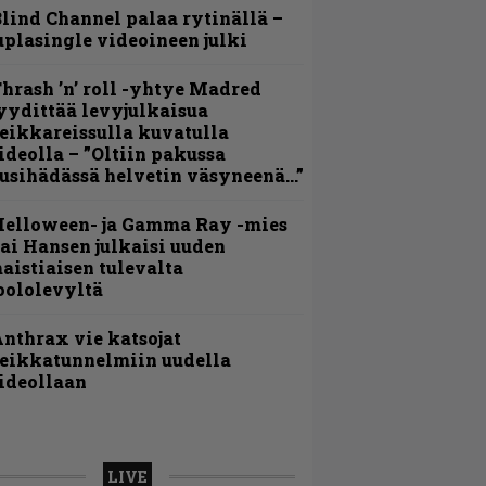
lind Channel palaa rytinällä –
uplasingle videoineen julki
hrash ’n’ roll -yhtye Madred
yydittää levyjulkaisua
eikkareissulla kuvatulla
ideolla – ”Oltiin pakussa
usihädässä helvetin väsyneenä…”
Helloween- ja Gamma Ray -mies
ai Hansen julkaisi uuden
aistiaisen tulevalta
oololevyltä
nthrax vie katsojat
eikkatunnelmiin uudella
ideollaan
LIVE