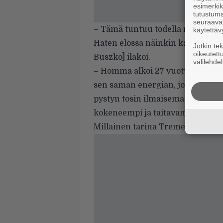
esimerkiks
tutustuma
seuraaval
– Tämä tuntuu todella mahtavalta
käytettäv
Haten elossa näinkin kauan, laul
Jotkin te
oikeutett
Buszko] ilakoi.
välilehdel
– Homma alkoi 27 vuotta sitten, j
sen saman energian, joka puski
pystyn tosin ilmaisemaan itseäni
kokeneempi ja taitavampi muusi
Millainen tarina Tremendumin k