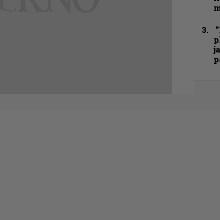
m
”
p
j
p