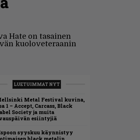
sa
va Hate on tasainen
ivän kuoloveteraanin
LUETUIMMAT NYT
ellsinki Metal Festival kuvina,
sa 1 – Accept, Carcass, Black
abel Society ja muita
vauspäivän esiintyjiä
Espoon syyskuu käynnistyy
otimaisen black metalin