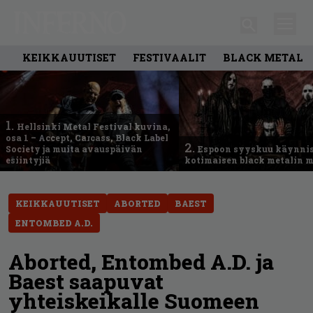
KEIKKAUUTISET
FESTIVAALIT
BLACK METAL
1.
Hellsinki Metal Festival kuvina,
osa 1 – Accept, Carcass, Black Label
2.
Society ja muita avauspäivän
Espoon syyskuu käynni
esiintyjiä
kotimaisen black metalin m
KEIKKAUUTISET
ABORTED
BAEST
ENTOMBED A.D.
Aborted, Entombed A.D. ja
Baest saapuvat
yhteiskeikalle Suomeen