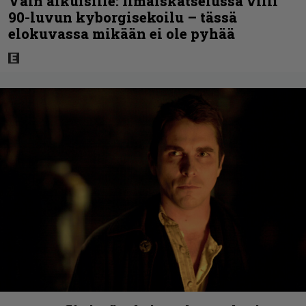
Vain aikuisille: Ilmaiskatselussa villi
90-luvun kyborgisekoilu – tässä
elokuvassa mikään ei ole pyhää