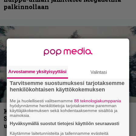
palkinnollaan
Arvostamme yksityisyyttäsi
Valintasi
Tarvitsemme suostumuksesi tarjotaksemme
henkilökohtaisen käyttökokemuksen
Me ja huolellisesti valitsemamme
88 teknologiakumppania
hyödynnämme henkilötietoja tarjotaksemme paremman
Kunnianosoitus hyiselle Pohjolalle –
käyttäjäkokemuksen sekä kohdentaaksemme sisältöä ja
mainoksia.
Shining hyppäsi keskelle kinoksia
Hyväksymällä suostut tietojesi käyttöön seuraavasti
uudella videollaan
Käytämme laitetunnisteita ja tallennamme evästeitä