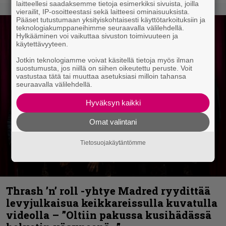
laitteellesi saadaksemme tietoja esimerkiksi sivuista, joilla
vierailit, IP-osoitteestasi sekä laitteesi ominaisuuksista.
Pääset tutustumaan yksityiskohtaisesti käyttötarkoituksiin ja
teknologiakumppaneihimme seuraavalla välilehdellä.
Hylkääminen voi vaikuttaa sivuston toimivuuteen ja
käytettävyyteen.
Jotkin teknologiamme voivat käsitellä tietoja myös ilman
suostumusta, jos niillä on siihen oikeutettu peruste. Voit
vastustaa tätä tai muuttaa asetuksiasi milloin tahansa
seuraavalla välilehdellä.
Hyväksyn kaikki
Omat valintani
Tietosuojakäytäntömme
Thrash ’n’ roll -yhtye Madred ryydittää
levyjulkaisua keikkareissulla kuvatulla
videolla – ”Oltiin pakussa kusihädässä