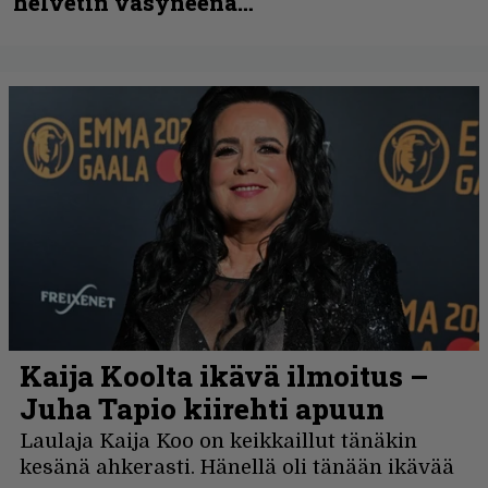
helvetin väsyneenä…”