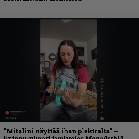
”Mitalini näyttää ihan plektralta” –
huippu-uimari jamittelee Megadethiä