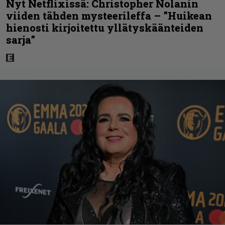
Nyt Netflixissä: Christopher Nolanin
viiden tähden mysteerileffa – ”Huikean
hienosti kirjoitettu yllätyskäänteiden
sarja”