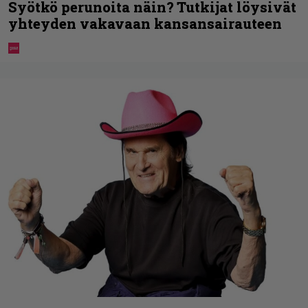
Syötkö perunoita näin? Tutkijat löysivät
yhteyden vakavaan kansansairauteen