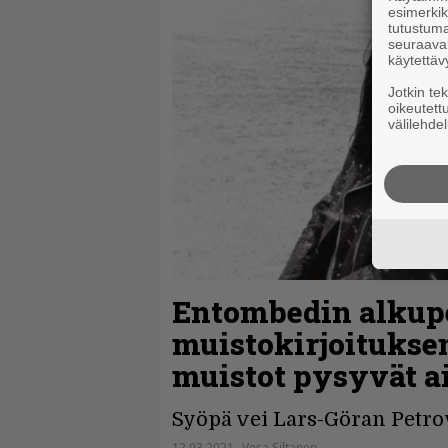
esimerkiks
tutustuma
seuraaval
käytettäv
Jotkin te
oikeutett
välilehdel
Entombedin alkupe
muistokirjoituksen
muistot pysyvät 
Syöpä vei Lars-Göran Petro
12.03.2021
Vesa Siltanen