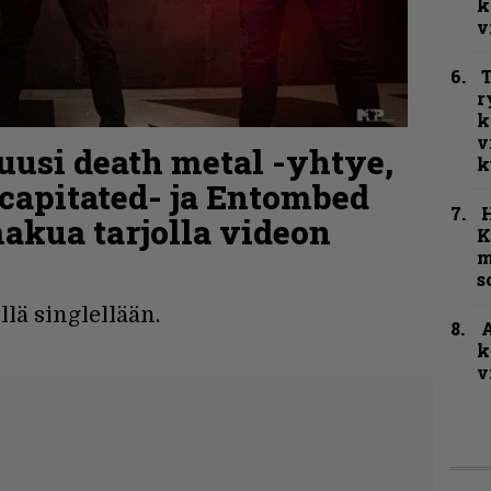
k
v
T
r
k
v
 uusi death metal -yhtye,
k
capitated- ja Entombed
makua tarjolla videon
K
m
s
lä singlellään.
A
k
v