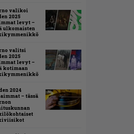
rno valikoi
den 2025
immat levyt –
ä ulkomaisten
kikymmenikkö
rno valitsi
den 2025
immat levyt –
ä kotimaan
kikymmenikkö
den 2024
aimmat – tässä
rnon
mituskunnan
ilökohtaiset
iviisikot