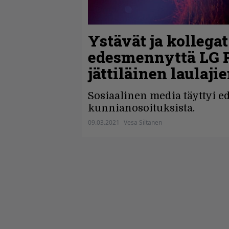
Ystävät ja kollega
edesmennyttä LG P
jättiläinen laulaj
Sosiaalinen media täyttyi e
kunnianosoituksista.
09.03.2021
Vesa Siltanen