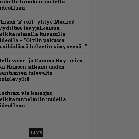
eskelle kinoksia uudella
ideollaan
hrash ’n’ roll -yhtye Madred
yydittää levyjulkaisua
eikkareissulla kuvatulla
ideolla – ”Oltiin pakussa
usihädässä helvetin väsyneenä…”
Helloween- ja Gamma Ray -mies
ai Hansen julkaisi uuden
aistiaisen tulevalta
oololevyltä
nthrax vie katsojat
eikkatunnelmiin uudella
ideollaan
LIVE