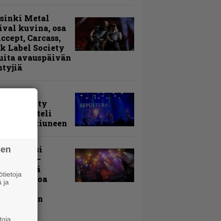
sinki Metal
ival kuvina, osa
Accept, Carcass,
k Label Society
uita avauspäivän
ntyjiä
arvio:
puunmyyty
stia saatteli
lturan ikiuneen
ki Raikasi
sen
ereella –
rnon neljä
tietoja
evää nostoa
 ja
arin
kospäivän
yksistä
toja