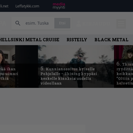
i.net
Leffatykki.com
PA
Etsi
KIRJAUDU
HELLSINKI METAL CRUISE
RISTEILY
BLACK METAL
6.
Thras
5.
tää ihan
Kunnianosoitus hyiselle
ryydittä
ppu-uimari
Pohjolalle – Shining hyppäsi
keikkare
ethiä
keskelle kinoksia uudella
”Oltiin
videollaan
helveti