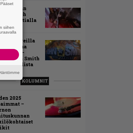
. Pääset
uu vanhaan
e
toon – Arch
my Tavastialla
n siihen
uraavalla
llä festareilla
ki on aina
allaan” –
rtti John Smith
 Festivalista
äytäntömme
KOLUMNIT
den 2025
kaimmat –
rnon
mituskunnan
ilökohtaiset
ikit