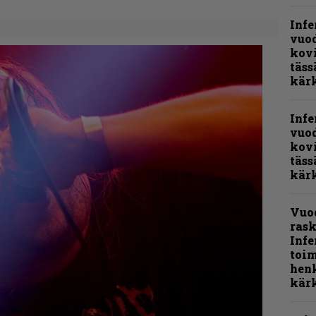
Infe
vuo
kov
täss
kär
Infe
vuo
kov
täss
kär
Vuo
rask
Infe
toi
henk
kärk