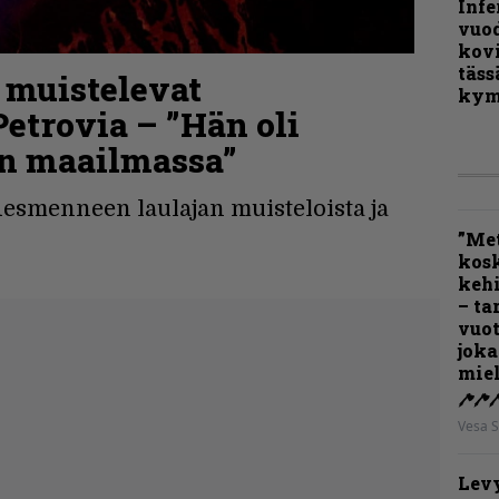
Infe
vuo
kov
täss
t muistelevat
kym
etrovia – ”Hän oli
ien maailmassa”
desmenneen laulajan muisteloista ja
”Met
kos
kehi
– ta
vuot
joka
miel
Vesa S
Levy