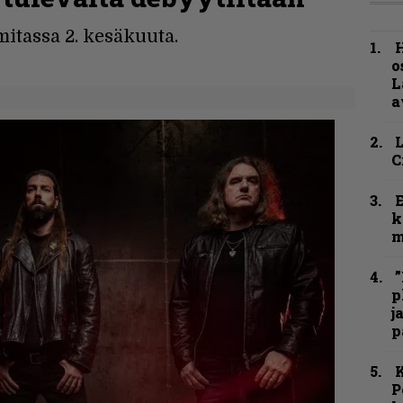
mitassa 2. kesäkuuta.
H
o
L
a
C
k
m
”
p
j
p
K
P