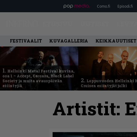
Como.fi
Episodi.fi
ETUSIVU
UUTISET
LEVY
FESTIVAALIT
KUVAGALLERIA
KEIKKAUUTISET
1.
Hellsinki Metal Festival kuvina,
osa 1 – Accept, Carcass, Black Label
2.
Society ja muita avauspäivän
Loppuvuoden Hellsinki 
esiintyjiä
Cruisen esiintyjät julki
Artistit:
E