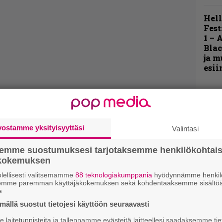
Hell
Fest
1 – 
Blac
ja m
esii
Live
Lop
Tava
Sepu
vostamme yksityisyyttäsi
Valintasi
Rok
semme suostumuksesi tarjotaksemme henkilökohtai
Tamp
ökokemuksen
Infe
lellisesti valitsemamme
88 teknologiakumppania
hyödynnämme henkilö
väk
semme paremman käyttäjäkokemuksen sekä kohdentaaksemme sisältöä
fest
a.
kak
ällä suostut tietojesi käyttöön seuraavasti
esit
laitetunnisteita ja tallennamme evästeitä laitteellesi saadaksemme tie