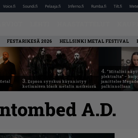
Voice.fi
Soundi.fi
Pelaaja.fi
Inferno.fi
Rumba.fi
Tilt.fi
Metel
ARVIOT
LEHTI
HAASTATTELUT
KAUP
FESTARIKESÄ 2026
HELLSINKI METAL FESTIVAL
4.
”Mitalini näyt
plektralta” – hui
3.
Metal
Espoon syyskuu käynnistyy
jamittelee Megad
kotimaisen black metalin merkeissä
palkinnollaan
ntombed A.D.