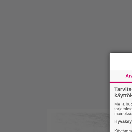
Ar
Tarvit
käytt
Me ja huo
tarjotak
mainoksi
Hyväksym
Käytämme 