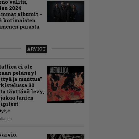
rno valitsi
den 2024
immat albumit –
ä kotimaisten
menen parasta
ARVIOT
allica ei ole
kaan pelännyt
ttyä ja muuttua”
rkistelussa 30
ta täyttävä levy,
 jakaa fanien
ipiteet
iltanen
arvio: