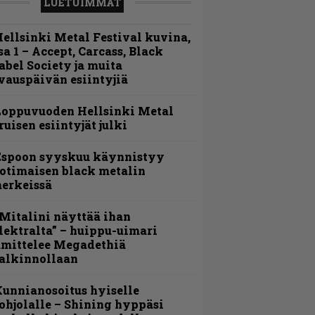
LUETUIMMAT
ellsinki Metal Festival kuvina,
sa 1 – Accept, Carcass, Black
abel Society ja muita
vauspäivän esiintyjiä
Loppuvuoden Hellsinki Metal
ruisen esiintyjät julki
Espoon syyskuu käynnistyy
otimaisen black metalin
erkeissä
Mitalini näyttää ihan
lektralta” – huippu-uimari
amittelee Megadethiä
alkinnollaan
unnianosoitus hyiselle
ohjolalle – Shining hyppäsi