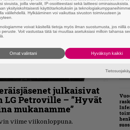
i sivuista, joilla vierailit, IP-osoitteestasi sekä laitteesi ominaisuuksista
Pal
an yksityiskohtaisesti käyttötarkoituksiin ja teknologiakumppaneihimm
la välilehdellä. Hylkääminen voi vaikuttaa sivuston toimivuuteen ja
liit
yyteen.
Ene
knologiamme voivat käsitellä tietoja myös ilman suostumusta, jos niillä o
u peruste. Voit vastustaa tätä tai muuttaa asetuksiasi milloin tahansa se
lä.
”Näi
kaik
kohd
Omat valintani
Hyväksyn kaikki
rapo
Rock
Tietosuojak
räisjäsenet julkaisivat
Vuo
 LG Petroville – ”Hyvät
ras
aina mukanamme”
Infe
toi
henk
vin viime viikonloppuna.
suos