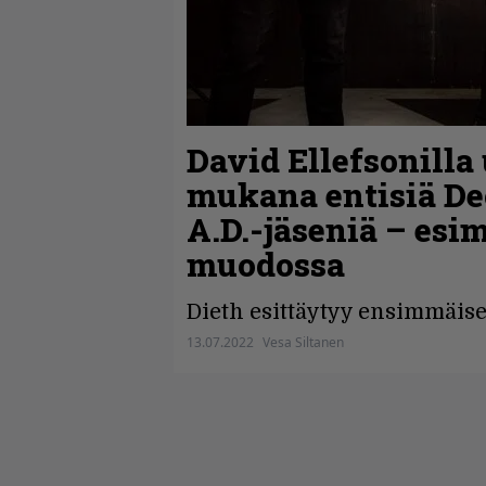
David Ellefsonilla
mukana entisiä De
A.D.-jäseniä – esi
muodossa
Dieth esittäytyy ensimmäisel
13.07.2022
Vesa Siltanen