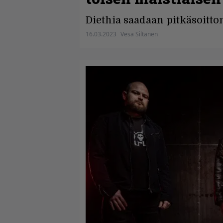
Diethia saadaan pitkäsoitto
16.03.2023
Vesa Siltanen