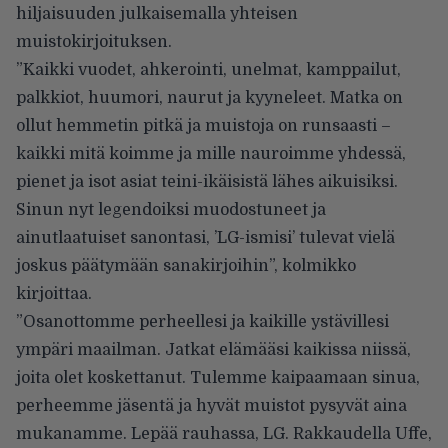
hiljaisuuden julkaisemalla yhteisen
muistokirjoituksen.
”Kaikki vuodet, ahkerointi, unelmat, kamppailut,
palkkiot, huumori, naurut ja kyyneleet. Matka on
ollut hemmetin pitkä ja muistoja on runsaasti –
kaikki mitä koimme ja mille nauroimme yhdessä,
pienet ja isot asiat teini-ikäisistä lähes aikuisiksi.
Sinun nyt legendoiksi muodostuneet ja
ainutlaatuiset sanontasi, ’LG-ismisi’ tulevat vielä
joskus päätymään sanakirjoihin”, kolmikko
kirjoittaa.
”Osanottomme perheellesi ja kaikille ystävillesi
ympäri maailman. Jatkat elämääsi kaikissa niissä,
joita olet koskettanut. Tulemme kaipaamaan sinua,
perheemme jäsentä ja hyvät muistot pysyvät aina
mukanamme. Lepää rauhassa, LG. Rakkaudella Uffe,