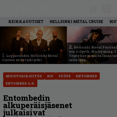
KEIKKAUUTISET
HELLSINKI METAL CRUISE
RIS
2.
Hellsinki Metal Festival
osa 2: Opeth, Misþyrming, E
1.
Loppuvuoden Hellsinki Metal
Triptykon ja muita lauanta
Cruisen esiintyjät julki
esiintyjiä
MUISTOKIRJOITUS
RIP
SYÖPÄ
ENTOMBED
ENTOMBED A.D.
Entombedin
alkuperäisjäsenet
julkaisivat