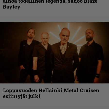
ainoa todellinen legenda, sanoo Blaze
Bayley
Loppuvuoden Hellsinki Metal Cruisen
esiintyjät julki