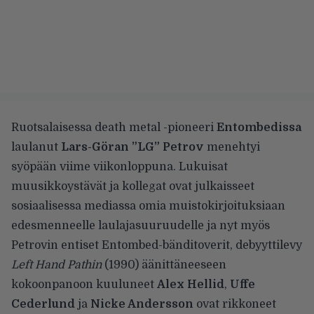
Ruotsalaisessa death metal -pioneeri
Entombedissa
laulanut
Lars-Göran ”LG” Petrov
menehtyi
syöpään
viime viikonloppuna. Lukuisat
muusikkoystävät ja kollegat ovat julkaisseet
sosiaalisessa mediassa
omia muistokirjoituksiaan
edesmenneelle laulajasuuruudelle ja nyt myös
Petrovin entiset Entombed-bänditoverit, debyyttilevy
Left Hand Pathin
(1990) äänittäneeseen
kokoonpanoon kuuluneet
Alex Hellid
,
Uffe
Cederlund
ja
Nicke Andersson
ovat rikkoneet