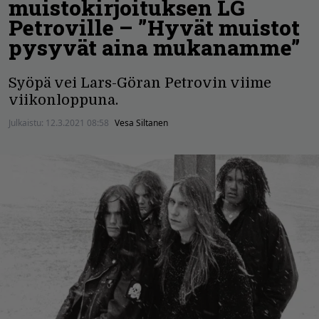
muistokirjoituksen LG
Petroville – ”Hyvät muistot
pysyvät aina mukanamme”
Syöpä vei Lars-Göran Petrovin viime
viikonloppuna.
Julkaistu:
12.3.2021 08:58
Vesa Siltanen