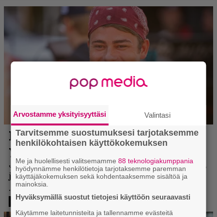
Arvostamme yksityisyyttäsi
Valintasi
Tarvitsemme suostumuksesi tarjotaksemme
henkilökohtaisen käyttökokemuksen
Me ja huolellisesti valitsemamme
88 teknologiakumppania
hyödynnämme henkilötietoja tarjotaksemme paremman
käyttäjäkokemuksen sekä kohdentaaksemme sisältöä ja
mainoksia.
Hyväksymällä suostut tietojesi käyttöön seuraavasti
Käytämme laitetunnisteita ja tallennamme evästeitä