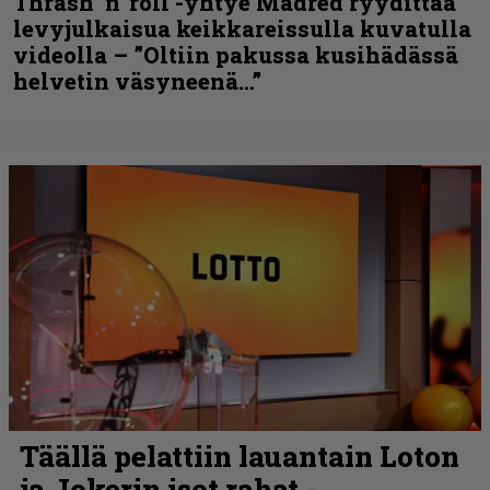
Thrash ’n’ roll -yhtye Madred ryydittää
levyjulkaisua keikkareissulla kuvatulla
videolla – ”Oltiin pakussa kusihädässä
helvetin väsyneenä…”