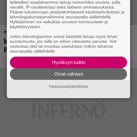
laitteellesi saadaksemme tietoja esimerkiksi sivuista, joilla
vierailit, IP-osoitteestasi sekä laitteesi ominaisuuksista.
Pääset tutustumaan yksityiskohtaisesti käyttötarkoituksiin ja
teknologiakumppaneihimme seuraavalla välilehdellä.
Hylkääminen voi vaikuttaa sivuston toimivuuteen ja
käytettävyyteen.
”Mitalini näyttää ihan plektralta” –
Jotkin teknologiamme voivat käsitellä tietoja myös ilman
huippu-uimari jamittelee Megadethiä
suostumusta, jos niillä on siihen oikeutettu peruste. Voit
vastustaa tätä tai muuttaa asetuksiasi milloin tahansa
palkinnollaan
seuraavalla välilehdellä.
Hyväksyn kaikki
Omat valintani
Tietosuojakäytäntömme