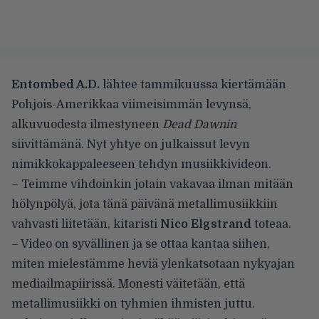
Entombed A.D.
lähtee tammikuussa kiertämään
Pohjois-Amerikkaa viimeisimmän levynsä,
alkuvuodesta ilmestyneen
Dead Dawnin
siivittämänä. Nyt yhtye on julkaissut levyn
nimikkokappaleeseen tehdyn musiikkivideon.
– Teimme vihdoinkin jotain vakavaa ilman mitään
hölynpölyä, jota tänä päivänä metallimusiikkiin
vahvasti liitetään, kitaristi
Nico Elgstrand
toteaa.
– Video on syvällinen ja se ottaa kantaa siihen,
miten mielestämme heviä ylenkatsotaan nykyajan
mediailmapiirissä. Monesti väitetään, että
metallimusiikki on tyhmien ihmisten juttu.