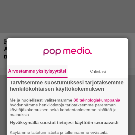
Hellsinki Metal Festival kuvina, osa 1 –
Accept, Carcass, Black Label Society ja
muita avauspäivän esiintyjiä
Arvostamme yksityisyyttäsi
Valintasi
Tarvitsemme suostumuksesi tarjotaksemme
henkilökohtaisen käyttökokemuksen
Me ja huolellisesti valitsemamme
88 teknologiakumppania
hyödynnämme henkilötietoja tarjotaksemme paremman
käyttäjäkokemuksen sekä kohdentaaksemme sisältöä ja
mainoksia.
Hyväksymällä suostut tietojesi käyttöön seuraavasti
Käytämme laitetunnisteita ja tallennamme evästeitä