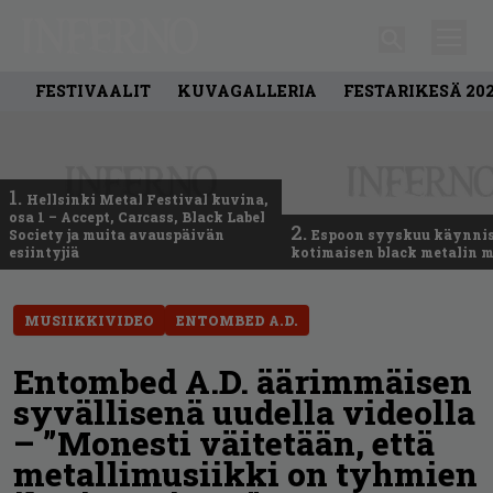
FESTIVAALIT
KUVAGALLERIA
FESTARIKESÄ 20
1.
Hellsinki Metal Festival kuvina,
osa 1 – Accept, Carcass, Black Label
2.
Society ja muita avauspäivän
Espoon syyskuu käynni
esiintyjiä
kotimaisen black metalin m
MUSIIKKIVIDEO
ENTOMBED A.D.
Entombed A.D. äärimmäisen
syvällisenä uudella videolla
– ”Monesti väitetään, että
metallimusiikki on tyhmien