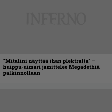
”Mitalini näyttää ihan plektralta” –
huippu-uimari jamittelee Megadethiä
palkinnollaan