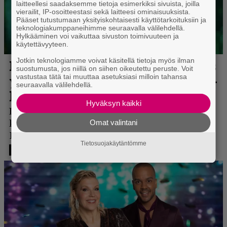
laitteellesi saadaksemme tietoja esimerkiksi sivuista, joilla
vierailit, IP-osoitteestasi sekä laitteesi ominaisuuksista.
Pääset tutustumaan yksityiskohtaisesti käyttötarkoituksiin ja
teknologiakumppaneihimme seuraavalla välilehdellä.
Hylkääminen voi vaikuttaa sivuston toimivuuteen ja
käytettävyyteen.
Jotkin teknologiamme voivat käsitellä tietoja myös ilman
suostumusta, jos niillä on siihen oikeutettu peruste. Voit
vastustaa tätä tai muuttaa asetuksiasi milloin tahansa
seuraavalla välilehdellä.
Hyväksyn kaikki
Omat valintani
Tietosuojakäytäntömme