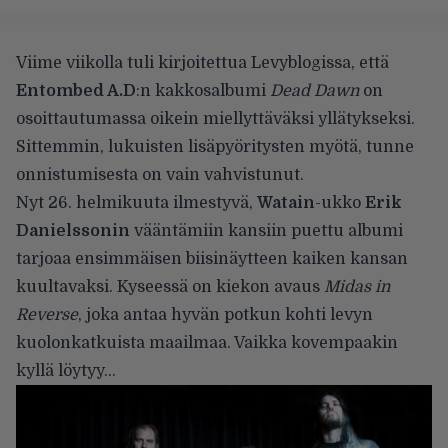
Viime viikolla tuli kirjoitettua
Levyblogissa
, että
Entombed A.D
:n kakkosalbumi
Dead Dawn
on
osoittautumassa oikein miellyttäväksi yllätykseksi.
Sittemmin, lukuisten lisäpyöritysten myötä, tunne
onnistumisesta on vain vahvistunut.
Nyt 26. helmikuuta ilmestyvä,
Watain
-ukko
Erik
Danielssonin
vääntämiin kansiin puettu albumi
tarjoaa ensimmäisen biisinäytteen kaiken kansan
kuultavaksi. Kyseessä on kiekon avaus
Midas in
Reverse
, joka antaa hyvän potkun kohti levyn
kuolonkatkuista maailmaa. Vaikka kovempaakin
kyllä löytyy…