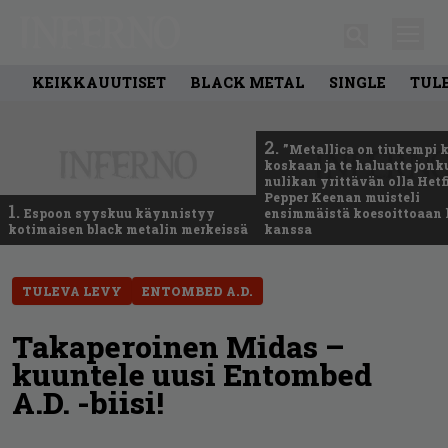
KEIKKAUUTISET
BLACK METAL
SINGLE
TUL
2.
”Metallica on tiukempi 
koskaan ja te haluatte jonk
nulikan yrittävän olla Hetfi
Pepper Keenan muisteli
1.
Espoon syyskuu käynnistyy
ensimmäistä koesoittoaan 
kotimaisen black metalin merkeissä
kanssa
TULEVA LEVY
ENTOMBED A.D.
Takaperoinen Midas –
kuuntele uusi Entombed
A.D. -biisi!