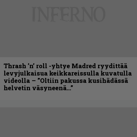
Thrash ’n’ roll -yhtye Madred ryydittää
levyjulkaisua keikkareissulla kuvatulla
videolla – ”Oltiin pakussa kusihädässä
helvetin väsyneenä…”