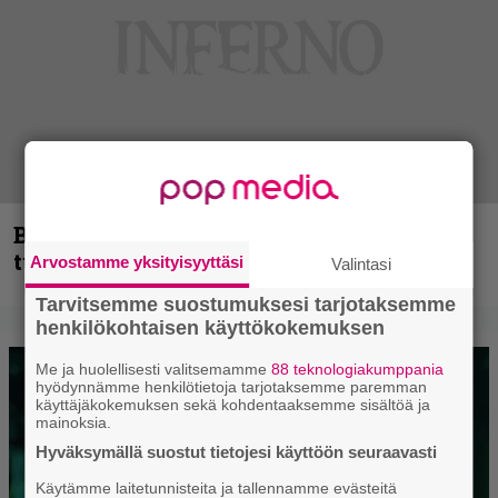
Blind Channel palaa rytinällä –
tuplasingle videoineen julki
Arvostamme yksityisyyttäsi
Valintasi
Tarvitsemme suostumuksesi tarjotaksemme
henkilökohtaisen käyttökokemuksen
Me ja huolellisesti valitsemamme
88 teknologiakumppania
hyödynnämme henkilötietoja tarjotaksemme paremman
käyttäjäkokemuksen sekä kohdentaaksemme sisältöä ja
mainoksia.
Hyväksymällä suostut tietojesi käyttöön seuraavasti
Käytämme laitetunnisteita ja tallennamme evästeitä