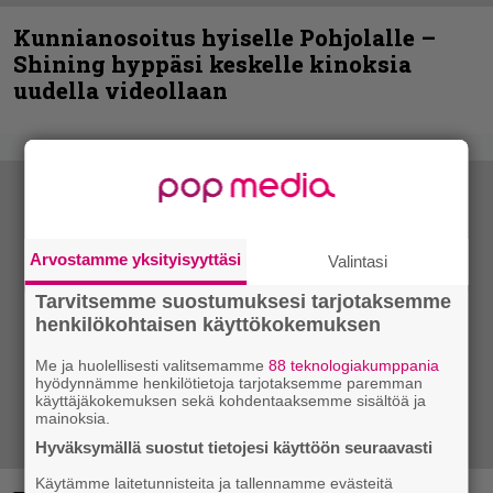
Kunnianosoitus hyiselle Pohjolalle –
Shining hyppäsi keskelle kinoksia
uudella videollaan
Arvostamme yksityisyyttäsi
Valintasi
Tarvitsemme suostumuksesi tarjotaksemme
henkilökohtaisen käyttökokemuksen
Me ja huolellisesti valitsemamme
88 teknologiakumppania
hyödynnämme henkilötietoja tarjotaksemme paremman
käyttäjäkokemuksen sekä kohdentaaksemme sisältöä ja
mainoksia.
Hyväksymällä suostut tietojesi käyttöön seuraavasti
Käytämme laitetunnisteita ja tallennamme evästeitä