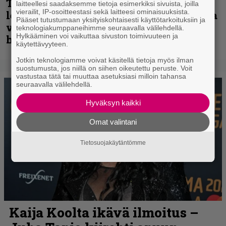
Thrash ’n’ roll -yhtye Madred ryydittää
laitteellesi saadaksemme tietoja esimerkiksi sivuista, joilla
vierailit, IP-osoitteestasi sekä laitteesi ominaisuuksista.
levyjulkaisua keikkareissulla kuvatulla
Pääset tutustumaan yksityiskohtaisesti käyttötarkoituksiin ja
videolla – ”Oltiin pakussa kusihädässä
teknologiakumppaneihimme seuraavalla välilehdellä.
Hylkääminen voi vaikuttaa sivuston toimivuuteen ja
helvetin väsyneenä…”
käytettävyyteen.
Jotkin teknologiamme voivat käsitellä tietoja myös ilman
suostumusta, jos niillä on siihen oikeutettu peruste. Voit
vastustaa tätä tai muuttaa asetuksiasi milloin tahansa
seuraavalla välilehdellä.
Hyväksyn kaikki
Omat valintani
Tietosuojakäytäntömme