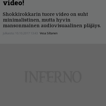
video!
Shokkirokkarin tuore video on suht
minimalistinen, mutta hyvin
mansonmainen audiovisuaalinen pläjäys.
Julkaistu:
10.10.2017 13:43
Vesa Siltanen