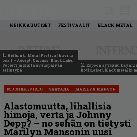
KEIKKAUUTISET
FESTIVAALIT
BLACK METAL
1.
Hellsinki Metal Festival kuvina,
osa 1 – Accept, Carcass, Black Label
2.
Society ja muita avauspäivän
Espoon syyskuu käynni
esiintyjiä
kotimaisen black metalin m
MUSIIKKIVIDEO
SAATANA
MARILYN MANSON
Alastomuutta, lihallisia
himoja, verta ja Johnny
Depp? – no sehän on tietysti
Marilyn Mansonin uusi