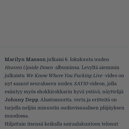
Marilyn Manson
julkaisi 6. lokakuuta uuden
Heaven Upside Down
-albuminsa. Levyltä
aiemmin
julkaistu
We Know Where You Fucking Live
-video on
nyt saanut seurakseen uuden
SAY10
-videon, jolla
esiintyy myös shokkirokkarin hyvä ystävä, näyttelijä
Johnny Depp
. Alastomuutta, verta ja eritteitä on
tarjolla neljän minuutin audiovisuaalisen pläjäyksen
muodossa.
Hiljattain itsensä keikalla
sairaalakuntoon telonut