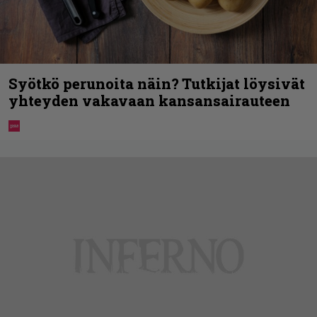
Syötkö perunoita näin? Tutkijat löysivät
yhteyden vakavaan kansansairauteen