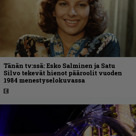
Tänän tv:ssä: Esko Salminen ja Satu
Silvo tekevät hienot pääroolit vuoden
1984 menestyselokuvassa