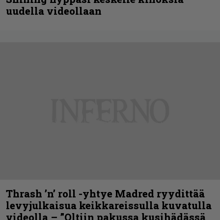
uudella videollaan
Thrash ’n’ roll -yhtye Madred ryydittää
levyjulkaisua keikkareissulla kuvatulla
videolla – ”Oltiin pakussa kusihädässä