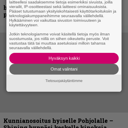
”Mitalini näyttää ihan plektralta” –
laitteellesi saadaksemme tietoja esimerkiksi sivuista, joilla
huippu-uimari jamittelee Megadethiä
vierailit, IP-osoitteestasi sekä laitteesi ominaisuuksista.
Pääset tutustumaan yksityiskohtaisesti käyttötarkoituksiin ja
palkinnollaan
teknologiakumppaneihimme seuraavalla välilehdellä.
Hylkääminen voi vaikuttaa sivuston toimivuuteen ja
käytettävyyteen.
Jotkin teknologiamme voivat käsitellä tietoja myös ilman
suostumusta, jos niillä on siihen oikeutettu peruste. Voit
vastustaa tätä tai muuttaa asetuksiasi milloin tahansa
seuraavalla välilehdellä.
Hyväksyn kaikki
Omat valintani
Tietosuojakäytäntömme
Kunnianosoitus hyiselle Pohjolalle –
Shining hyppäsi keskelle kinoksia