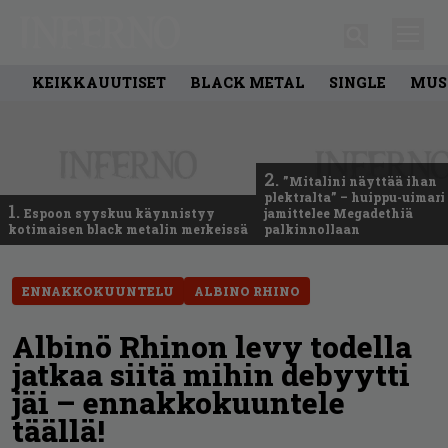
KEIKKAUUTISET
BLACK METAL
SINGLE
MUS
2.
”Mitalini näyttää ihan
plektralta” – huippu-uimari
1.
Espoon syyskuu käynnistyy
jamittelee Megadethiä
kotimaisen black metalin merkeissä
palkinnollaan
ENNAKKOKUUNTELU
ALBINO RHINO
Albinö Rhinon levy todella
jatkaa siitä mihin debyytti
jäi – ennakkokuuntele
täällä!