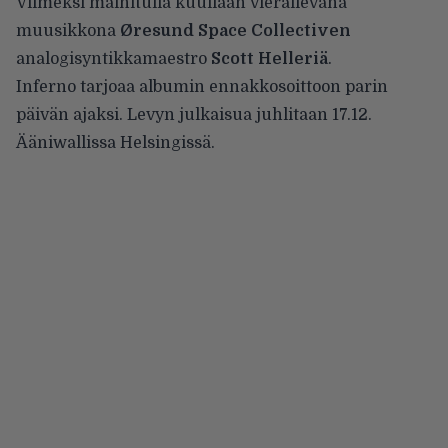
Viimeksi mainitulla kuullaan vierailevana
muusikkona
Øresund Space Collectiven
analogisyntikkamaestro
Scott Helleriä
.
Inferno tarjoaa albumin ennakkosoittoon parin
päivän ajaksi. Levyn julkaisua juhlitaan
17.12.
Ääniwallissa Helsingissä
.