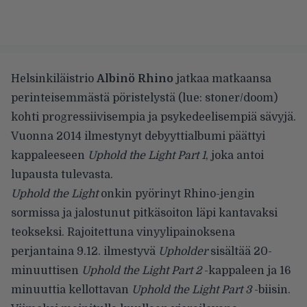
Helsinkiläistrio
Albinö Rhino
jatkaa matkaansa
perinteisemmästä pöristelystä (lue: stoner/doom)
kohti progressiivisempia ja psykedeelisempiä sävyjä.
Vuonna 2014 ilmestynyt debyyttialbumi päättyi
kappaleeseen
Uphold the Light Part 1
, joka antoi
lupausta tulevasta.
Uphold the Light
onkin pyörinyt Rhino-jengin
sormissa ja jalostunut pitkäsoiton läpi kantavaksi
teokseksi. Rajoitettuna vinyylipainoksena
perjantaina 9.12. ilmestyvä
Upholder
sisältää 20-
minuuttisen
Uphold the Light Part 2
-kappaleen ja 16
minuuttia kellottavan
Uphold the Light Part 3
-biisin.