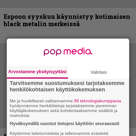
Espoon syyskuu käynnistyy kotimaisen
black metalin merkeissä
Arvostamme yksityisyyttäsi
Valintasi
Tarvitsemme suostumuksesi tarjotaksemme
henkilökohtaisen käyttökokemuksen
Me ja huolellisesti valitsemamme
88 teknologiakumppania
hyödynnämme henkilötietoja tarjotaksemme paremman
käyttäjäkokemuksen sekä kohdentaaksemme sisältöä ja
mainoksia.
Hyväksymällä suostut tietojesi käyttöön seuraavasti
Käytämme laitetunnisteita ja tallennamme evästeitä