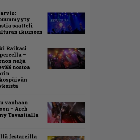
arvio:
puunmyyty
stia saatteli
lturan ikiuneen
ki Raikasi
ereella –
rnon neljä
evää nostoa
arin
kospäivän
yksistä
uu vanhaan
toon – Arch
my Tavastialla
llä festareilla