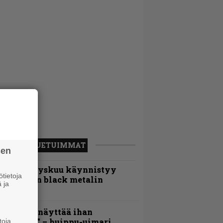
LUETUIMMAT
sen
Espoon syyskuu käynnistyy
tietoja
otimaisen black metalin
 ja
erkeissä
Mitalini näyttää ihan
lektralta” – huippu-uimari
toja