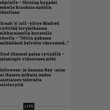
ohjolalle – Shining hyppäsi
eskelle kinoksia uudella
ideollaan
hrash ’n’ roll -yhtye Madred
yydittää levyjulkaisua
eikkareissulla kuvatulla
ideolla – ”Oltiin pakussa
usihädässä helvetin väsyneenä…”
lind Channel palaa rytinällä –
uplasingle videoineen julki
Helloween- ja Gamma Ray -mies
ai Hansen julkaisi uuden
aistiaisen tulevalta
oololevyltä
LIVE