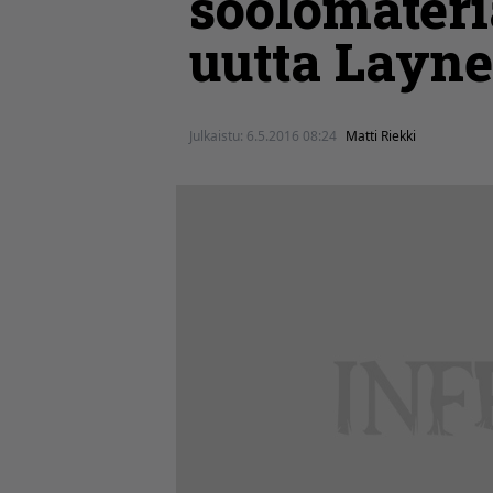
soolomater
uutta Layne 
Julkaistu:
6.5.2016 08:24
Matti Riekki