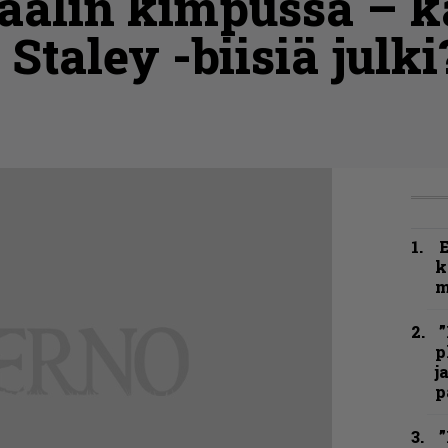
iaalin kimpussa – 
Staley -biisiä julki
k
m
”
p
j
p
”