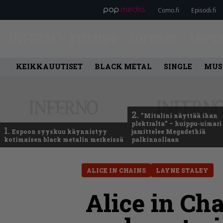
Como.fi
Episodi.fi
ETUSIVU
UUTISET
LEVY
KEIKKAUUTISET
BLACK METAL
SINGLE
MUS
2.
”Mitalini näyttää ihan
plektralta” – huippu-uimari
1.
Espoon syyskuu käynnistyy
jamittelee Megadethiä
kotimaisen black metalin merkeissä
palkinnollaan
ALICE IN CHAINS
LAYNE STALEY
Alice in Ch