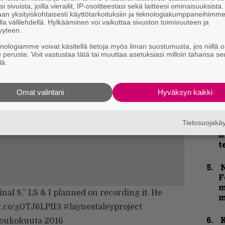
i sivuista, joilla vierailit, IP-osoitteestasi sekä laitteesi ominaisuuksista
j
an yksityiskohtaisesti käyttötarkoituksiin ja teknologiakumppaneihimm
p
la välilehdellä. Hylkääminen voi vaikuttaa sivuston toimivuuteen ja
yyteen.
”
knologiamme voivat käsitellä tietoja myös ilman suostumusta, jos niillä o
k
u peruste. Voit vastustaa tätä tai muuttaa asetuksiasi milloin tahansa se
n
lä.
–
e
h
Omat valintani
Hyväksyn kaikki
”
Tietosuojak
u
n
t
N
F
m
nal 8,” LS & I planned on recording it. He
m
/t.co/g0TJ6LPII3
#laynestaleyproject
K
 toukokuuta 2016