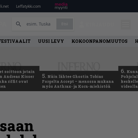
i.net
Leffatykki.com
PA
Etsi
KIRJAUDU
FESTIVAALIT
UUSI LEVY
KOKOONPANOMUUTOS
6.
t soittoon jotain
Kunni
5.
an Andreas Kisser
Näin lähtee Ghostin Tobias
Pohjolal
ka riffit ovat
Forgelta Accept – menossa mukana
keskelle
sen
myös Anthrax- ja Korn-miehistöä
videoll
ssaan