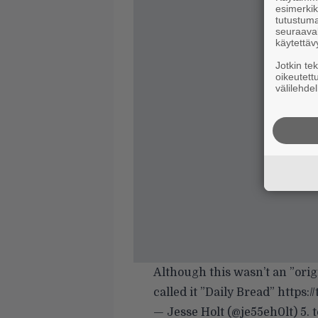
esimerkiks
tutustuma
seuraaval
käytettäv
Jotkin te
oikeutett
välilehdel
Although this wasn’t an ”origi
called it ”Daily Bread”
https:/
— Jesse Holt (@je55eh0lt)
5.