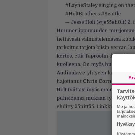
#LayneStaley
singing on them
#HoltBrothers
#Seattle
— Jesse Holt (@je55eh0lt)
2.
Huumeriippuvuuden murjomana ku
tiettävästi valmistelemassa kuol
tarkoitus tarjota biisin verran l
kertoo, että Taprootin demo löyty
kuolleena. On myös huhuttu, että 
Audioslave
-yhtyeen laulajaksi.
Ar
hajottanut
Chris Cornell
.
Holt tviittasi myös mainitun kahd
Tarvit
käytt
puheidensa mukaan työstämässä 
ehditty äänittää. Linkki kipaleese
Me ja huo
tarjotak
mainoksi
Hyväksym
Käytämme 