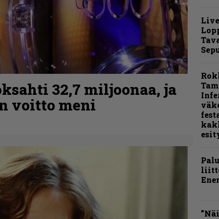
Live
Lop
Tava
Sepu
Rok
ksahti 32,7 miljoonaa, ja
Tamp
Infe
n voitto meni
väk
fest
kak
esit
Pal
liit
Ene
”Näi