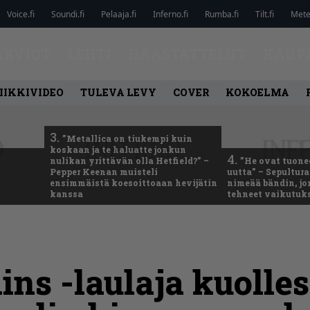
Voice.fi
Soundi.fi
Pelaaja.fi
Inferno.fi
Rumba.fi
Tilt.fi
Metel
ARVIOT
LEHTI
HAASTATTELUT
KAUP
IIKKIVIDEO
TULEVA LEVY
COVER
KOKOELMA
3.
”Metallica on tiukempi kuin
koskaan ja te haluatte jonkun
4.
nulikan yrittävän olla Hetfield?” –
”He ovat tuonee
Pepper Keenan muisteli
uutta” – Sepultur
ensimmäistä koesoittoaan hevijätin
nimeää bändin, jon
kanssa
tehneet vaikutuk
ains -laulaja kuolle