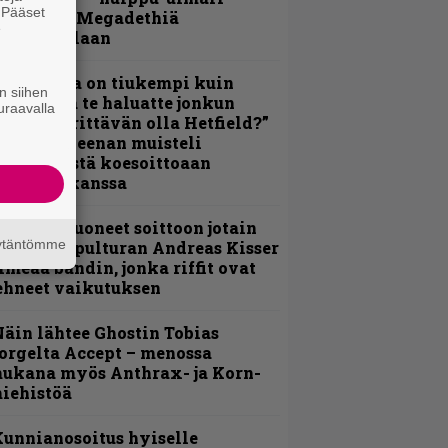
. Pääset
amittelee Megadethiä
e
alkinnollaan
Metallica on tiukempi kuin
n siihen
oskaan ja te haluatte jonkun
uraavalla
ulikan yrittävän olla Hetfield?”
 Pepper Keenan muisteli
nsimmäistä koesoittoaan
evijätin kanssa
He ovat tuoneet soittoon jotain
äytäntömme
utta” – Sepulturan Andreas Kisser
imeää bändin, jonka riffit ovat
ehneet vaikutuksen
äin lähtee Ghostin Tobias
orgelta Accept – menossa
ukana myös Anthrax- ja Korn-
iehistöä
unnianosoitus hyiselle