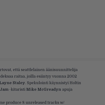
tovat, että seattlelainen äänisuunnittelija
deksaa raitaa, joilla esiintyy vuonna 2002
Layne Staley
. Spekulointi käynnistyi Holtin
 Jam
-kitaristi
Mike McGreadyn
apuja
me produce 8 unreleased tracks w/