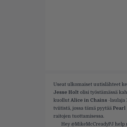
Useat ulkomaiset uutislähteet ker
Jesse Holt
olisi työstämässä kah
kuollut
Alice in Chains
-laulaja
tviitistä, jossa tämä pyytää
Pearl
raitojen tuottamisessa.
Hey
@MikeMcCreadyPJ
help 