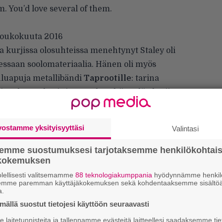
. You’d love several of them.
 toukokuuta 2016
rjissa olosuhteissa menehtynyt Staley oli
lessaan soolomateriaalia. Hänen oli myös
auluapuja metallibändi
Taprootille
: tarina
i Staleyn cd-soittimesta, kun hänet löydettiin
Staleyä olisi kaavailtu perusteilla olleen
 Pestin nappasi sittemmin
Soundgardeninsa
vostamme yksityisyyttäsi
Valintasi
eksan ulkopuolisesta biisistä, jota hän oli
semme suostumuksesi tarjotaksemme henkilökohtai
ökokemuksen
Staleyn kanssa, mutta tämän lauluja ei
en löytyy alta.
lellisesti valitsemamme
88 teknologiakumppania
hyödynnämme henkilö
k
semme paremman käyttäjäkokemuksen sekä kohdentaaksemme sisältöä
m
a.
ällä suostut tietojesi käyttöön seuraavasti
”
p
laitetunnisteita ja tallennamme evästeitä laitteellesi saadaksemme tie