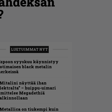
kahdeksan
?
LUETUIMMAT NYT
Espoon syyskuu käynnistyy
otimaisen black metalin
erkeissä
Mitalini näyttää ihan
lektralta” – huippu-uimari
amittelee Megadethiä
alkinnollaan
Metallica on tiukempi kuin