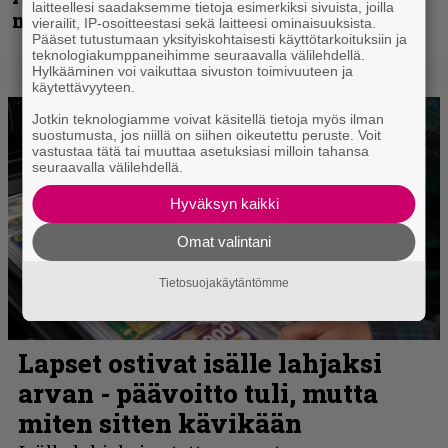
laitteellesi saadaksemme tietoja esimerkiksi sivuista, joilla
muita avauspäivän esiintyjiä
vierailit, IP-osoitteestasi sekä laitteesi ominaisuuksista.
Pääset tutustumaan yksityiskohtaisesti käyttötarkoituksiin ja
teknologiakumppaneihimme seuraavalla välilehdellä.
Hylkääminen voi vaikuttaa sivuston toimivuuteen ja
käytettävyyteen.
Jotkin teknologiamme voivat käsitellä tietoja myös ilman
suostumusta, jos niillä on siihen oikeutettu peruste. Voit
vastustaa tätä tai muuttaa asetuksiasi milloin tahansa
seuraavalla välilehdellä.
Hyväksyn kaikki
Omat valintani
Tietosuojakäytäntömme