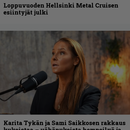
Loppuvuoden Hellsinki Metal Cruisen
esiintyjät julki
Karita Tykän ja Sami Saikkosen rakkaus
kukoistaa – vähäpukeista hempeilyä ja