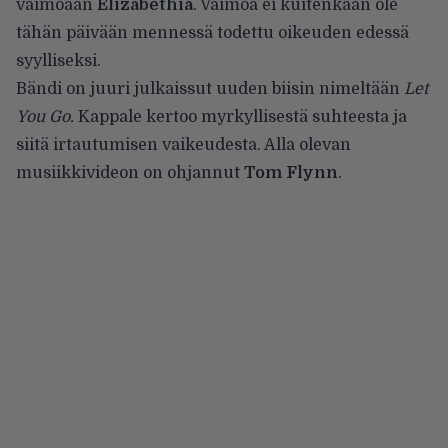
vaimoaan
Elizabethia
. Vaimoa ei kuitenkaan ole
tähän päivään mennessä todettu oikeuden edessä
syylliseksi.
Bändi on juuri julkaissut uuden biisin nimeltään
Let
You Go.
Kappale kertoo myrkyllisestä suhteesta ja
siitä irtautumisen vaikeudesta. Alla olevan
musiikkivideon on ohjannut
Tom Flynn
.