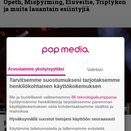
Opeth, Misþyrming, Eluveitie, Triptykon
ja muita lauantain esiintyjiä
Arvostamme yksityisyyttäsi
Valintasi
Tarvitsemme suostumuksesi tarjotaksemme
henkilökohtaisen käyttökokemuksen
Me ja huolellisesti valitsemamme
88 teknologiakumppania
hyödynnämme henkilötietoja tarjotaksemme paremman
käyttäjäkokemuksen sekä kohdentaaksemme sisältöä ja
mainoksia.
Hyväksymällä suostut tietojesi käyttöön seuraavasti
Hellsinki Metal Festival kuvina, osa 1 –
Käytämme laitetunnisteita ja tallennamme evästeitä
Accept, Carcass, Black Label Society ja