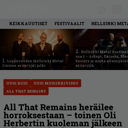
KEIKKAUUTISET
FESTIVAALIT
HELLSINKI MET
2.
Hellsinki Metal Festival
osa 1 – Accept, Carcass, Bla
1.
Loppuvuoden Hellsinki Metal
Society ja muita avauspäiv
Cruisen esiintyjät julki
esiintyjiä
UUSI BIISI
UUSI MUSIIKKIVIDEO
ALL THAT REMAINS
All That Remains heräilee
horroksestaan – toinen Oli
Herbertin kuoleman jälkeen