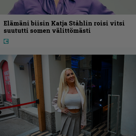
Elämäni biisin Katja Ståhlin roisi vitsi
suututti somen välittömästi