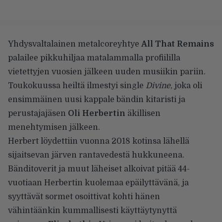
Yhdysvaltalainen metalcoreyhtye
All That Remains
palailee pikkuhiljaa matalammalla profiililla
vietettyjen vuosien jälkeen uuden musiikin pariin.
Toukokuussa heiltä ilmestyi single
Divine
, joka oli
ensimmäinen uusi kappale bändin kitaristi ja
perustajajäsen
Oli Herbertin
äkillisen
menehtymisen jälkeen.
Herbert löydettiin vuonna 2018 kotinsa lähellä
sijaitsevan järven rantavedestä hukkuneena.
Bänditoverit ja muut läheiset alkoivat pitää 44-
vuotiaan Herbertin
kuolemaa epäilyttävänä
, ja
syyttävät sormet osoittivat kohti hänen
vähintäänkin kummallisesti käyttäytynyttä