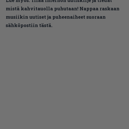
Lue myös:
Tilaa Infernon uutiskirje ja tiedät
mistä kahvitauolla puhutaan! Nappaa raskaan
musiikin uutiset ja puheenaiheet suoraan
sähköpostiin tästä.