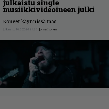
julkaistu single
musiikkivideoineen julki
Koneet käynnissä taas.
Julkaistu:
16.6.2024 21:35
Jonna Ikonen