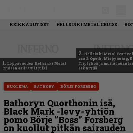
KEIKKAUUTISET
HELLSINKI METAL CRUISE
RIS
2.
Hellsinki Metal Festival
osa 2: Opeth, Misþyrming, E
1.
Loppuvuoden Hellsinki Metal
Triptykon ja muita lauanta
Cruisen esiintyjät julki
esiintyjiä
KUOLEMA
BATHORY
BÖRJE FORSBERG
Bathoryn Quorthonin isä,
Black Mark -levy-yhtiön
pomo Börje ”Boss” Forsberg
on kuollut pitkän sairauden