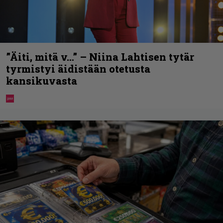
”Äiti, mitä v…” – Niina Lahtisen tytär
tyrmistyi äidistään otetusta
kansikuvasta