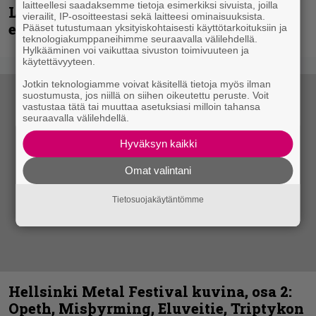
laitteellesi saadaksemme tietoja esimerkiksi sivuista, joilla
Loppuvuoden Hellsinki Metal Cruisen
vierailit, IP-osoitteestasi sekä laitteesi ominaisuuksista.
esiintyjät julki
Pääset tutustumaan yksityiskohtaisesti käyttötarkoituksiin ja
teknologiakumppaneihimme seuraavalla välilehdellä.
Hylkääminen voi vaikuttaa sivuston toimivuuteen ja
käytettävyyteen.
Jotkin teknologiamme voivat käsitellä tietoja myös ilman
suostumusta, jos niillä on siihen oikeutettu peruste. Voit
vastustaa tätä tai muuttaa asetuksiasi milloin tahansa
seuraavalla välilehdellä.
Hyväksyn kaikki
Omat valintani
Tietosuojakäytäntömme
Hellsinki Metal Festival kuvina, osa 2:
Opeth, Misþyrming, Eluveitie, Triptykon