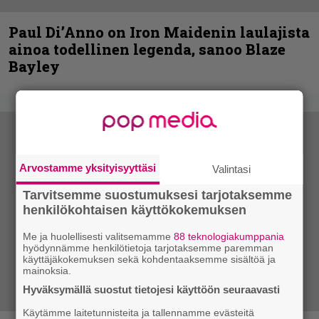
Paul Di’Anno on Iron Maidenin laulajista
ainoa todellinen legenda, sanoo Blaze
Bayley
Arvostamme yksityisyyttäsi
Valintasi
Tarvitsemme suostumuksesi tarjotaksemme
henkilökohtaisen käyttökokemuksen
Me ja huolellisesti valitsemamme
88 teknologiakumppania
hyödynnämme henkilötietoja tarjotaksemme paremman
käyttäjäkokemuksen sekä kohdentaaksemme sisältöä ja
mainoksia.
Hyväksymällä suostut tietojesi käyttöön seuraavasti
Käytämme laitetunnisteita ja tallennamme evästeitä