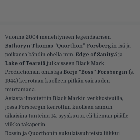
Vuonna 2004 menehtyneen legendaarisen
Bathoryn Thomas ”Quorthon” Forsbergin
isä ja
poikansa bändin ohella mm.
Edge of Sanityä
ja
Lake of Tearsiä
julkaisseen Black Mark
Productionsin omistaja
Börje ”Boss” Forsbergin
(s.
1944) kerrotaan kuolleen pitkän sairauden
murtamana.
Asiasta ilmoitettiin Black Markin verkkosivuilla
,
jossa Forsbergin kerrottiin kuolleen aamun
aikaisina tunteina 14. syyskuuta, eli hieman päälle
viikko takaperin.
Bossin ja Quorthonin sukulaissuhteista liikkui