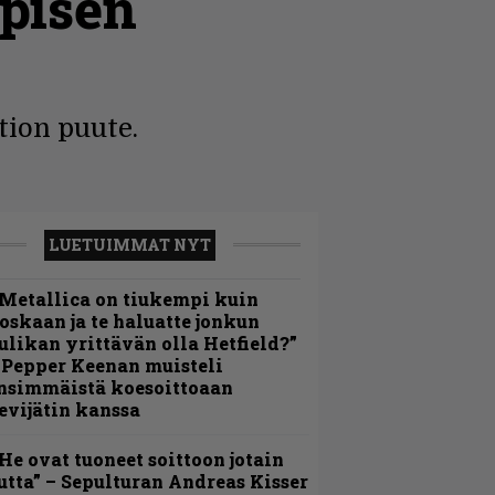
ppisen
tion puute.
LUETUIMMAT NYT
Metallica on tiukempi kuin
oskaan ja te haluatte jonkun
ulikan yrittävän olla Hetfield?”
 Pepper Keenan muisteli
nsimmäistä koesoittoaan
evijätin kanssa
He ovat tuoneet soittoon jotain
utta” – Sepulturan Andreas Kisser