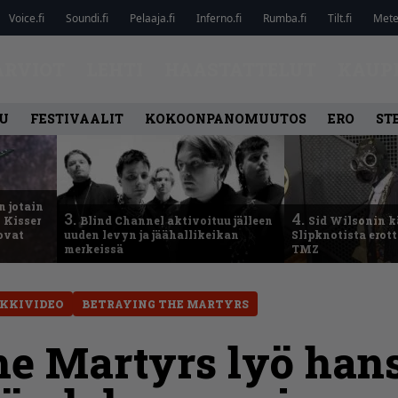
Voice.fi
Soundi.fi
Pelaaja.fi
Inferno.fi
Rumba.fi
Tilt.fi
Metel
ARVIOT
LEHTI
HAASTATTELUT
KAUP
U
FESTIVAALIT
KOKOONPANOMUUTOS
ERO
ST
n jotain
3.
4.
 Kisser
Blind Channel aktivoituu jälleen
Sid Wilsonin 
 ovat
uuden levyn ja jäähallikeikan
Slipknotista erot
merkeissä
TMZ
KKIVIDEO
BETRAYING THE MARTYRS
he Martyrs lyö hans