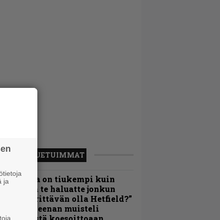
sen
LUETUIMMAT
tietoja
Metallica on tiukempi kuin
 ja
oskaan ja te haluatte jonkun
ulikan yrittävän olla Hetfield?”
 Pepper Keenan muisteli
nsimmäistä koesoittoaan
toja