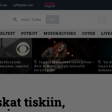
i.net
Leffatykki.com
PA
Etsi
KIRJAUDU
EELFEST
POTKUT
MUSIIKKIVIDEO
COVER
LIVE
5.
6.
käytös syynä
Yngwie Malmsteen iskee jälleen –
”En k
tamiseen, raportoi
Now or Never -single tulevalta
tunne ka
levyltä julki
mukana 
kat tiskiin,