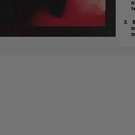
n
t
B
u
m