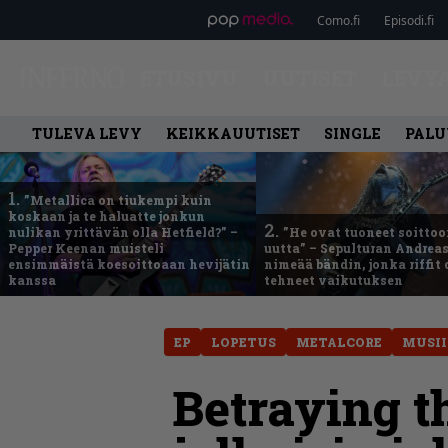
Como.fi
Episodi.fi
ETUSIVU
UUTISET
LEVY
TULEVA LEVY
KEIKKAUUTISET
SINGLE
PALU
1.
”Metallica on tiukempi kuin
koskaan ja te haluatte jonkun
2.
nulikan yrittävän olla Hetfield?” –
”He ovat tuoneet soittoo
Pepper Keenan muisteli
uutta” – Sepulturan Andreas
ensimmäistä koesoittoaan hevijätin
nimeää bändin, jonka riffit
kanssa
tehneet vaikutuksen
EP
LOPETUS
METALCORE
MUSII
Betraying t