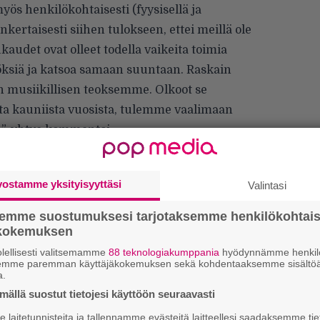
myös henkilökohtaisesti (fyysisellä ja
nkertaisesti siihen tulokseen, ettei meillä ole
audet ovat olleet todella vaikeita toimia
öksiä ja katsoa samaan suuntaan. Raskain
n musiikillisen teoksemme. Olkoot se
sta kauniista vuosista, tulemme vaalimaan
”, yhtye kommentoi.
vostamme yksityisyyttäsi
Valintasi
semme suostumuksesi tarjotaksemme henkilökohtai
ökokemuksen
lellisesti valitsemamme
88 teknologiakumppania
hyödynnämme henkilö
”
semme paremman käyttäjäkokemuksen sekä kohdentaaksemme sisältöä
k
a.
n
ällä suostut tietojesi käyttöön seuraavasti
–
e
laitetunnisteita ja tallennamme evästeitä laitteellesi saadaksemme tie