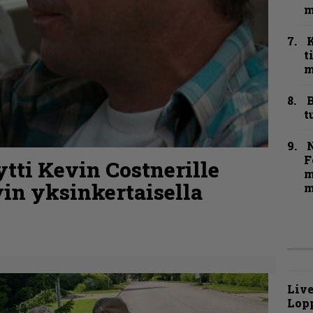
m
t
m
B
t
N
F
tti Kevin Costnerille
m
in yksinkertaisella
m
Live
Lop