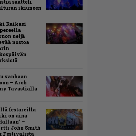
stia saatteli
lturan ikiuneen
ki Raikasi
ereella –
rnon neljä
evää nostoa
arin
kospäivän
yksistä
uu vanhaan
toon – Arch
my Tavastialla
llä festareilla
ki on aina
allaan” –
rtti John Smith
 Festivalista