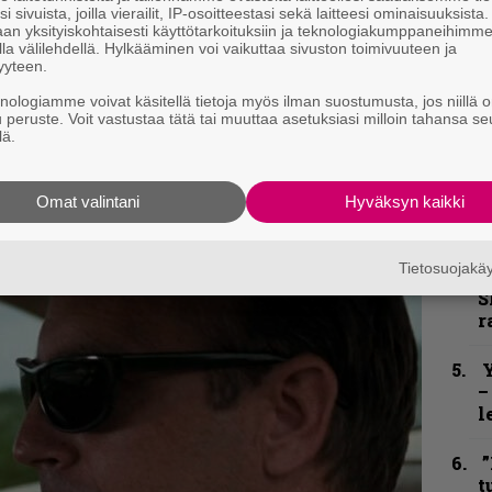
i sivuista, joilla vierailit, IP-osoitteestasi sekä laitteesi ominaisuuksista
h
an yksityiskohtaisesti käyttötarkoituksiin ja teknologiakumppaneihimm
la välilehdellä. Hylkääminen voi vaikuttaa sivuston toimivuuteen ja
”
yyteen.
u
knologiamme voivat käsitellä tietoja myös ilman suostumusta, jos niillä o
n
u peruste. Voit vastustaa tätä tai muuttaa asetuksiasi milloin tahansa se
t
kirje ja tiedät mistä kahvitauolla puhutaan!
lä.
et ja puheenaiheet suoraan sähköpostiin
B
Omat valintani
Hyväksyn kaikki
u
m
Tietosuojak
S
S
r
Y
–
l
”
t