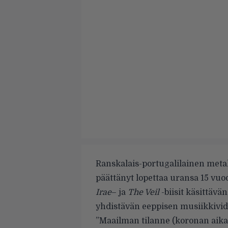
Ranskalais-portugalilainen met
päättänyt lopettaa uransa 15 vuod
Irae
– ja
The Veil
-biisit käsittävä
yhdistävän eeppisen musiikkivi
”Maailman tilanne (koronan aikan