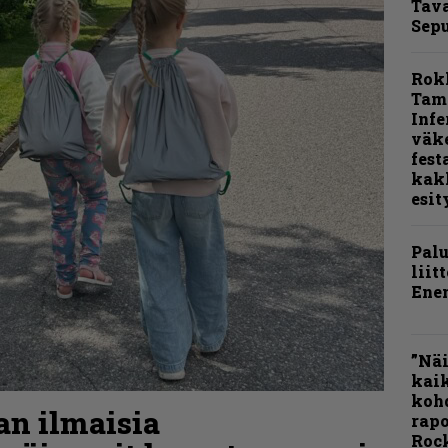
Tava
Sepu
Rok
Tamp
Infe
väk
fest
kak
esit
Pal
liit
Ene
”Näi
kaik
kohd
aan ilmaisia
rapo
Rock