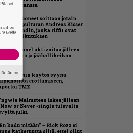
. Pääset
evijätin kanssa
e
He ovat tuoneet soittoon jotain
utta” – Sepulturan Andreas Kisser
n siihen
imeää bändin, jonka riffit ovat
uraavalla
ehneet vaikutuksen
lind Channel aktivoituu jälleen
uden levyn ja jäähallikeikan
erkeissä
äytäntömme
id Wilsonin käytös syynä
lipknotista erottamiseen,
aportoi TMZ
ngwie Malmsteen iskee jälleen
 Now or Never -single tulevalta
evyltä julki
En kadu mitään” – Rick Rozz ei
unne katkeruutta siitä, ettei ollut