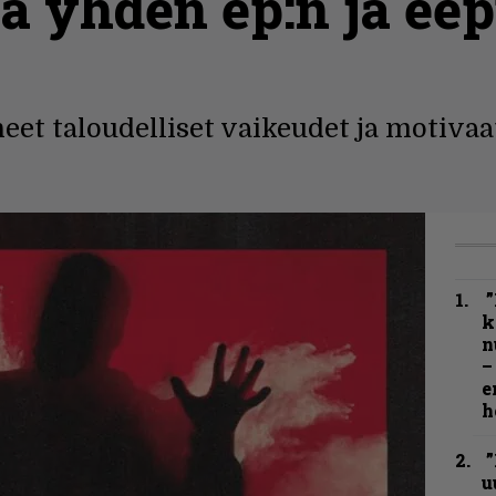
lä yhden ep:n ja ee
et taloudelliset vaikeudet ja motivaa
”
k
n
–
e
h
”
u