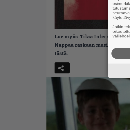
esimerkiks
tutustuma
seuraaval
käytettäv
Jotkin te
oikeutett
Lue myös:
Tilaa Infernon uutis
välilehdel
Nappaa raskaan musiikin uutis
tästä.