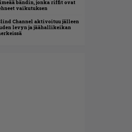
imeää bändin, jonka riffit ovat
ehneet vaikutuksen
lind Channel aktivoituu jälleen
uden levyn ja jäähallikeikan
erkeissä