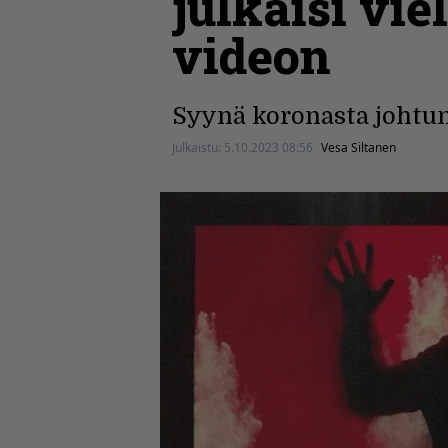
julkaisi vie
videon
Syynä koronasta johtune
Julkaistu:
5.10.2023 08:56
Vesa Siltanen