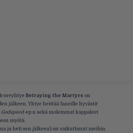
alcoreyhtye
Betraying the Martyrs
on
en jälkeen. Yhtye heittää faneille hyvästit
n
Godspeed
-ep:n sekä molemmat kappaleet
deon myötä.
a ja heti sen jälkeen) on vaikuttanut meihin