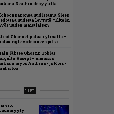
ukana Deathin debyytillä
Kokoonpanonsa uudistanut Sleep
iedottaa uudesta levystä, julkaisi
yös uuden maistiaisen
lind Channel palaa rytinällä –
uplasingle videoineen julki
äin lähtee Ghostin Tobias
orgelta Accept – menossa
ukana myös Anthrax- ja Korn-
iehistöä
LIVE
arvio:
puunmyyty