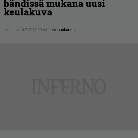
bändissä mukana uusi
keulakuva
Julkaistu:
16.7.2017 09:44
Joni Juutilainen