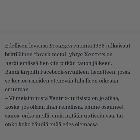
Edellisen levynsä
Scourgen
vuonna 1996 julkaissut
brittiläinen thrash metal -yhtye
Xentrix
on
heräilemässä henkiin pitkän tauon jälkeen.
Bändi kirjoitti
Facebook-sivuilleen
tiedotteen, jossa
se kertoo asioiden etenevän hiljalleen oikeaan
suuntaan.
– Viimeisimmistä Xentrix-uutisista on jo aikaa,
koska, jos ollaan ihan rehellisiä, emme osanneet
sanoa, onko meillä enää mitään uutisoitavaa, tai
onko koko bändiä enää edes olemassa.