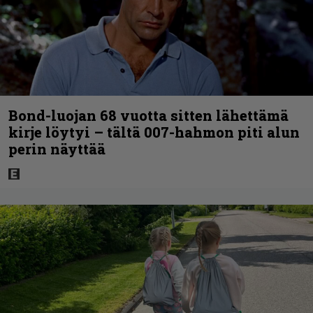
Bond-luojan 68 vuotta sitten lähettämä
kirje löytyi – tältä 007-hahmon piti alun
perin näyttää