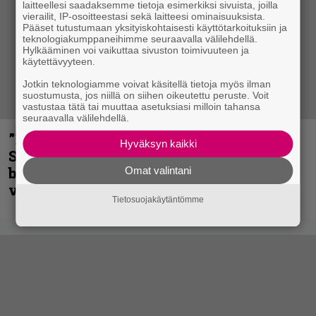
laitteellesi saadaksemme tietoja esimerkiksi sivuista, joilla
vierailit, IP-osoitteestasi sekä laitteesi ominaisuuksista.
Pääset tutustumaan yksityiskohtaisesti käyttötarkoituksiin ja
teknologiakumppaneihimme seuraavalla välilehdellä.
Hylkääminen voi vaikuttaa sivuston toimivuuteen ja
käytettävyyteen.
Jotkin teknologiamme voivat käsitellä tietoja myös ilman
suostumusta, jos niillä on siihen oikeutettu peruste. Voit
vastustaa tätä tai muuttaa asetuksiasi milloin tahansa
seuraavalla välilehdellä.
”He ovat tuoneet soittoon jotain uutta” –
Hyväksyn kaikki
Sepulturan Andreas Kisser nimeää
bändin, jonka riffit ovat tehneet
Omat valintani
vaikutuksen
Tietosuojakäytäntömme