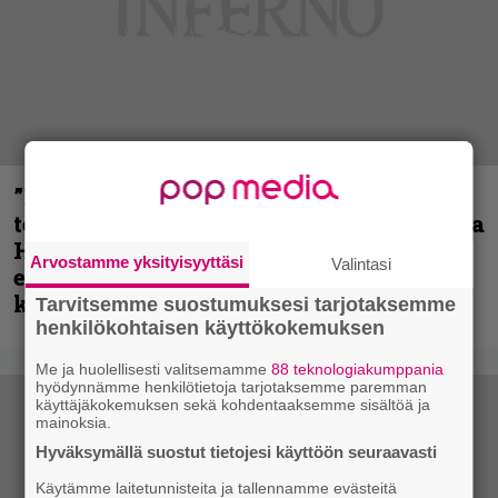
”Metallica on tiukempi kuin koskaan ja
te haluatte jonkun nulikan yrittävän olla
Hetfield?” – Pepper Keenan muisteli
Arvostamme yksityisyyttäsi
Valintasi
ensimmäistä koesoittoaan hevijätin
kanssa
Tarvitsemme suostumuksesi tarjotaksemme
henkilökohtaisen käyttökokemuksen
Me ja huolellisesti valitsemamme
88 teknologiakumppania
hyödynnämme henkilötietoja tarjotaksemme paremman
käyttäjäkokemuksen sekä kohdentaaksemme sisältöä ja
mainoksia.
Hyväksymällä suostut tietojesi käyttöön seuraavasti
Käytämme laitetunnisteita ja tallennamme evästeitä