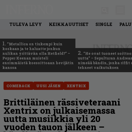
TULEVA LEVY
KEIKKAUUTISET
SINGLE
PALU
1.
”Metallica on tiukempi kuin
koskaan ja te haluatte jonkun
2.
nulikan yrittävän olla Hetfield?” –
”He ovat tuoneet soittoo
Pepper Keenan muisteli
uutta” – Sepulturan Andreas
ensimmäistä koesoittoaan hevijätin
nimeää bändin, jonka riffit
kanssa
tehneet vaikutuksen
COMEBACK
UUSI JÄSEN
XENTRIX
Brittiläinen rässiveteraani
Xentrix on julkaisemassa
uutta musiikkia yli 20
vuoden tauon jälkeen –