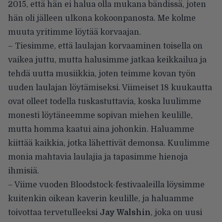
2015, että hän ei halua olla mukana bändissä, joten
hän oli jälleen ulkona kokoonpanosta. Me kolme
muuta yritimme löytää korvaajan.
– Tiesimme, että laulajan korvaaminen toisella on
vaikea juttu, mutta halusimme jatkaa keikkailua ja
tehdä uutta musiikkia, joten teimme kovan työn
uuden laulajan löytämiseksi. Viimeiset 18 kuukautta
ovat olleet todella tuskastuttavia, koska luulimme
monesti löytäneemme sopivan miehen keulille,
mutta homma kaatui aina johonkin. Haluamme
kiittää kaikkia, jotka lähettivät demonsa. Kuulimme
monia mahtavia laulajia ja tapasimme hienoja
ihmisiä.
– Viime vuoden Bloodstock-festivaaleilla löysimme
kuitenkin oikean kaverin keulille, ja haluamme
toivottaa tervetulleeksi
Jay Walshin
, joka on uusi