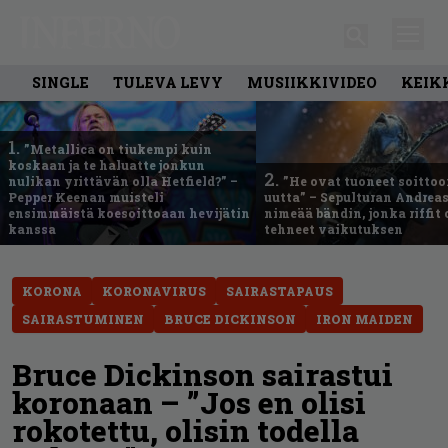
SINGLE
TULEVA LEVY
MUSIIKKIVIDEO
KEIK
1.
”Metallica on tiukempi kuin
koskaan ja te haluatte jonkun
2.
nulikan yrittävän olla Hetfield?” –
”He ovat tuoneet soittoo
Pepper Keenan muisteli
uutta” – Sepulturan Andreas
ensimmäistä koesoittoaan hevijätin
nimeää bändin, jonka riffit
kanssa
tehneet vaikutuksen
KORONA
KORONAVIRUS
SAIRASTAPAUS
SAIRASTUMINEN
BRUCE DICKINSON
IRON MAIDEN
Bruce Dickinson sairastui
koronaan – ”Jos en olisi
rokotettu, olisin todella