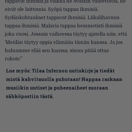
tappavat ihmisiä ja vaikka ne ovatkin valitettavia, ne
eivät ole laittomia. Syöpä tappaa ihmisiä.
Sydänkohtaukset tappavat ihmisiä. Liikalihavuus
tappaa ihmisiä. Malaria tappaa hemmetisti ihmisiä
joka vuosi. Jossain vaiheessa täytyy ajatella niin, että
’Meidän täytyy oppia elämään tämän kanssa. Ja jos
haluamme elää sen kanssa, sinun pitää ottaa
rokote’.”
Lue myös:
Tilaa Infernon uutiskirje ja tiedät
mistä kahvitauolla puhutaan! Nappaa raskaan
musiikin uutiset ja puheenaiheet suoraan
sähköpostiin tästä.