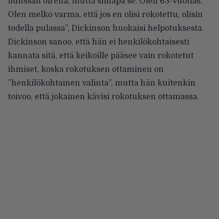
flunssan oireita, mutta siinäpä se. Olen 63-vuotias.
Olen melko varma, että jos en olisi rokotettu, olisin
todella pulassa”, Dickinson huokaisi helpotuksesta.
Dickinson sanoo, että hän ei henkilökohtaisesti
kannata sitä, että keikoille pääsee vain rokotetut
ihmiset, koska rokotuksen ottaminen on
”henkilökohtainen valinta”, mutta hän kuitenkin
toivoo, että jokainen kävisi rokotuksen ottamassa.