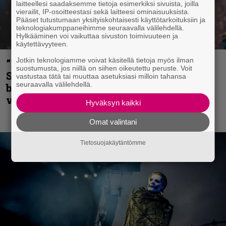
laitteellesi saadaksemme tietoja esimerkiksi sivuista, joilla
vierailit, IP-osoitteestasi sekä laitteesi ominaisuuksista.
Pääset tutustumaan yksityiskohtaisesti käyttötarkoituksiin ja
teknologiakumppaneihimme seuraavalla välilehdellä.
Hylkääminen voi vaikuttaa sivuston toimivuuteen ja
käytettävyyteen.
Jotkin teknologiamme voivat käsitellä tietoja myös ilman
”He ovat tuoneet soittoon jotain uutta” –
suostumusta, jos niillä on siihen oikeutettu peruste. Voit
Sepulturan Andreas Kisser nimeää
vastustaa tätä tai muuttaa asetuksiasi milloin tahansa
seuraavalla välilehdellä.
bändin, jonka riffit ovat tehneet
vaikutuksen
Hyväksyn kaikki
Omat valintani
Tietosuojakäytäntömme