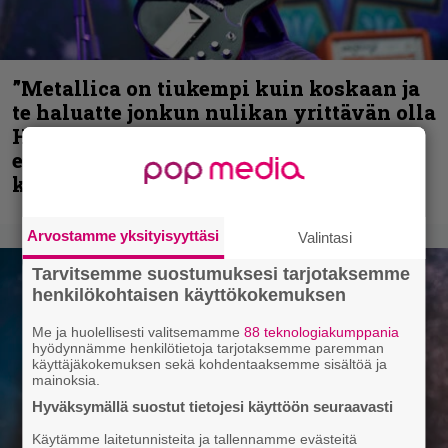
”Metallica on tiukempi kuin koskaan ja
te haluatte jonkun nulikan yrittävän olla
Hetfield?” – Pepper Keenan muisteli
ensimmäistä koesoittoaan hevijätin
kanssa
Arvostamme yksityisyyttäsi
Valintasi
Tarvitsemme suostumuksesi tarjotaksemme
henkilökohtaisen käyttökokemuksen
Me ja huolellisesti valitsemamme
88 teknologiakumppania
hyödynnämme henkilötietoja tarjotaksemme paremman
käyttäjäkokemuksen sekä kohdentaaksemme sisältöä ja
mainoksia.
Hyväksymällä suostut tietojesi käyttöön seuraavasti
Käytämme laitetunnisteita ja tallennamme evästeitä