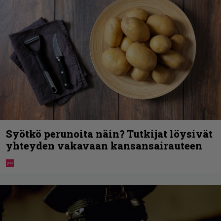
Syötkö perunoita näin? Tutkijat löysivät
yhteyden vakavaan kansansairauteen