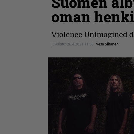
Suomen albu
oman henki
Violence Unimagined deb
Julkaistu:
26.4.2021 11:00
Vesa Siltanen