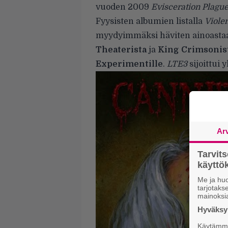
vuoden 2009
Evisceration Plague
Fyysisten albumien listalla
Viole
myydyimmäksi häviten ainoastaa
Theaterista
ja
King Crimsonis
Experimentille
.
LTE3
sijoittui y
Ar
Tarvit
käytt
Me ja huo
tarjotak
mainoksi
Hyväksym
Käytämme 