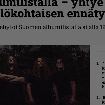
milistalla – yhtye
lökohtaisen ennät
ytoi Suomen albumilistalla sijalla 12
”
k
n
–
e
h
k