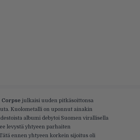
l Corpse
julkaisi uuden pitkäsoittonsa
uta. Kuolometalli on uponnut ainakin
iidestoista albumi debytoi
Suomen virallisella
ekee levystä yhtyeen parhaiten
Tätä ennen yhtyeen korkein sijoitus oli