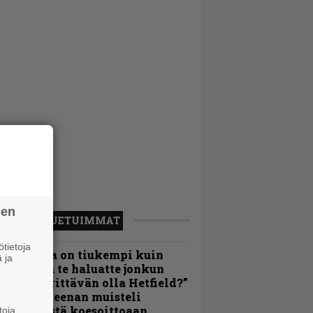
sen
LUETUIMMAT
tietoja
Metallica on tiukempi kuin
 ja
oskaan ja te haluatte jonkun
ulikan yrittävän olla Hetfield?”
 Pepper Keenan muisteli
nsimmäistä koesoittoaan
toja