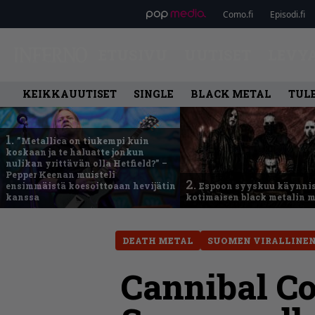
Como.fi
Episodi.fi
ETUSIVU
UUTISET
LEVY
KEIKKAUUTISET
SINGLE
BLACK METAL
TUL
1.
”Metallica on tiukempi kuin
koskaan ja te haluatte jonkun
nulikan yrittävän olla Hetfield?” –
Pepper Keenan muisteli
2.
ensimmäistä koesoittoaan hevijätin
Espoon syyskuu käynni
kanssa
kotimaisen black metalin m
DEATH METAL
SUOMEN VIRALLINEN
Cannibal C