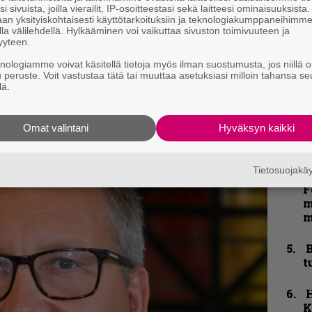
i sivuista, joilla vierailit, IP-osoitteestasi sekä laitteesi ominaisuuksista
h
an yksityiskohtaisesti käyttötarkoituksiin ja teknologiakumppaneihimm
la välilehdellä. Hylkääminen voi vaikuttaa sivuston toimivuuteen ja
yyteen.
kirje ja tiedät mistä kahvitauolla puhutaan!
k
knologiamme voivat käsitellä tietoja myös ilman suostumusta, jos niillä o
et ja puheenaiheet suoraan sähköpostiin
m
u peruste. Voit vastustaa tätä tai muuttaa asetuksiasi milloin tahansa se
lä.
”
u
Omat valintani
Hyväksyn kaikki
n
t
Tietosuojak
N
F
m
m
B
t
K