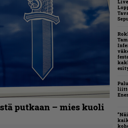
Live
Lop
Tava
Sepu
Rok
Tamp
Infe
väk
fest
kak
esit
Pal
liit
Ene
iestä putkaan – mies kuoli
”Näi
kaik
kohd