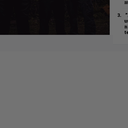
m
”
u
n
t