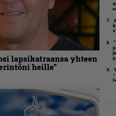
m
s
A
k
v
”
p
j
osi lapsikatraansa yhteen
p
rintöni heille”
Y
–
l