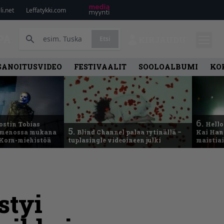
i.net
Leffatykki.com
PA
Etsi
KIRJAUDU
SANOITUSVIDEO
FESTIVAALIT
SOOLOALBUMI
KO
6.
ostin Tobias
Hello
5.
– menossa mukana
Blind Channel palaa rytinällä –
Kai Hans
 Korn-miehistöä
tuplasingle videoineen julki
maistiai
styi