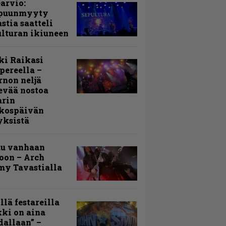
arvio:
puunmyyty
stia saatteli
lturan ikiuneen
ki Raikasi
ereella –
rnon neljä
evää nostoa
arin
kospäivän
yksistä
uu vanhaan
toon – Arch
my Tavastialla
llä festareilla
ki on aina
allaan” –