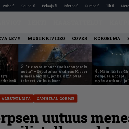
Voice.fi
Soundi.fi
Pelaaja.fi
Inferno.fi
Rumba.fi
Tilt.fi
Metel
ARVIOT
LEHTI
HAASTATTELUT
KAUP
EVA LEVY
MUSIIKKIVIDEO
COVER
KOKOELMA
3.
”He ovat tuoneet soittoon jotain
4.
uutta” – Sepulturan Andreas Kisser
Näin lähtee Gh
styy
nimeää bändin, jonka riffit ovat
Forgelta Accept 
erkeissä
tehneet vaikutuksen
myös Anthrax- ja
 ALBUMILISTA
CANNIBAL CORPSE
orpsen uutuus mene