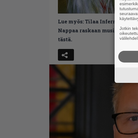
esimerkiks
tutustuma
seuraaval
käytettäv
Lue myös:
Tilaa Infernon uutis
Jotkin te
Nappaa raskaan musiikin uutis
oikeutett
välilehdel
tästä.