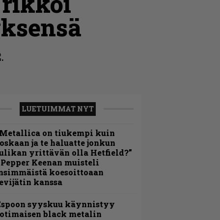
 rikkoi
yksensä
.
LUETUIMMAT NYT
Metallica on tiukempi kuin
oskaan ja te haluatte jonkun
ulikan yrittävän olla Hetfield?”
 Pepper Keenan muisteli
nsimmäistä koesoittoaan
evijätin kanssa
Espoon syyskuu käynnistyy
otimaisen black metalin