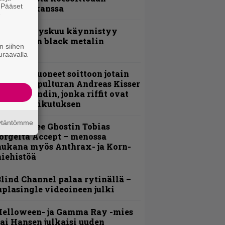
. Pääset
evijätin kanssa
e
Espoon syyskuu käynnistyy
otimaisen black metalin
n siihen
erkeissä
uraavalla
He ovat tuoneet soittoon jotain
utta” – Sepulturan Andreas Kisser
imeää bändin, jonka riffit ovat
ehneet vaikutuksen
äytäntömme
äin lähtee Ghostin Tobias
orgelta Accept – menossa
ukana myös Anthrax- ja Korn-
iehistöä
lind Channel palaa rytinällä –
uplasingle videoineen julki
Helloween- ja Gamma Ray -mies
ai Hansen julkaisi uuden