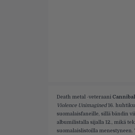
Death metal -veteraani
Canniba
Violence Unimagined
16. huhtiku
suomalaisfaneille, sillä bändin v
albumilistalla
sijalla 12., mikä t
suomalaislistoilla menestyneen. 