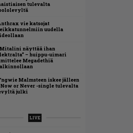
aistiaisen tulevalta
oololevyltä
nthrax vie katsojat
eikkatunnelmiin uudella
ideollaan
Mitalini näyttää ihan
lektralta” – huippu-uimari
amittelee Megadethiä
alkinnollaan
ngwie Malmsteen iskee jälleen
 Now or Never -single tulevalta
evyltä julki
LIVE