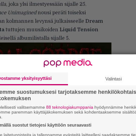
lla
, joka ylsi ilmestyessään sijalle 25.
nce Unimagined
nousi peräti toiseksi
n kolmannen levynsä julkaisseelle
Dream
ta
tuttujen muusikoiden
Liquid Tension
leisellä albumilistalla sijalle 5.
vostamme yksityisyyttäsi
Valintasi
semme suostumuksesi tarjotaksemme henkilökohtai
ökokemuksen
lellisesti valitsemamme
88 teknologiakumppania
hyödynnämme henkilö
”
semme paremman käyttäjäkokemuksen sekä kohdentaaksemme sisältöä
k
a.
n
ällä suostut tietojesi käyttöön seuraavasti
–
e
laitetunnisteita ja tallennamme evästeitä laitteellesi saadaksemme tie