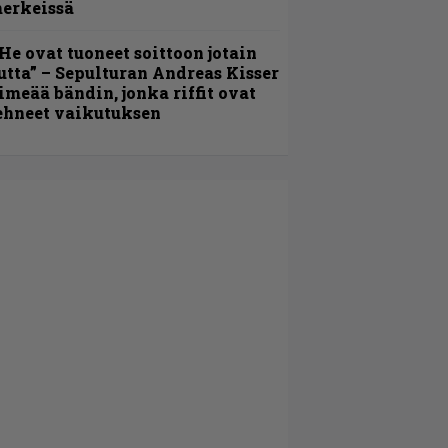
erkeissä
He ovat tuoneet soittoon jotain
utta” – Sepulturan Andreas Kisser
imeää bändin, jonka riffit ovat
ehneet vaikutuksen