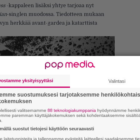
ss
-kappaleen lisäksi yhtye tarjoaa nyt
ian
-singlen muodossa.
Tiedotteen mukaan
evyn herkkää avant-gardea ja katarttista
vostamme yksityisyyttäsi
Valintasi
semme suostumuksesi tarjotaksemme henkilökohtai
ökokemuksen
lellisesti valitsemamme
88 teknologiakumppania
hyödynnämme henkilö
semme paremman käyttäjäkokemuksen sekä kohdentaaksemme sisältöä
a.
”
ällä suostut tietojesi käyttöön seuraavasti
k
n
laitetunnisteita ja tallennamme evästeitä laitteellesi saadaksemme tie