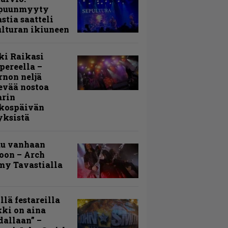
puunmyyty
stia saatteli
lturan ikiuneen
ki Raikasi
ereella –
rnon neljä
evää nostoa
arin
kospäivän
yksistä
uu vanhaan
toon – Arch
my Tavastialla
llä festareilla
ki on aina
allaan” –