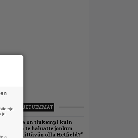
sen
LUETUIMMAT
tietoja
 ja
Metallica on tiukempi kuin
oskaan ja te haluatte jonkun
ulikan yrittävän olla Hetfield?”
toja