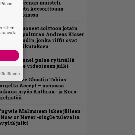
 Pepper Keenan muisteli
. Pääset
nsimmäistä koesoittoaan
e
evijätin kanssa
He ovat tuoneet soittoon jotain
n siihen
uraavalla
utta” – Sepulturan Andreas Kisser
imeää bändin, jonka riffit ovat
ehneet vaikutuksen
lind Channel palaa rytinällä –
uplasingle videoineen julki
äytäntömme
äin lähtee Ghostin Tobias
orgelta Accept – menossa
ukana myös Anthrax- ja Korn-
iehistöä
ngwie Malmsteen iskee jälleen
 Now or Never -single tulevalta
evyltä julki