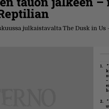
en tauon jälkeen – 
Reptilian
kuussa julkaistavalta The Dusk in Us -
”
k
n
–
e
h
”
u