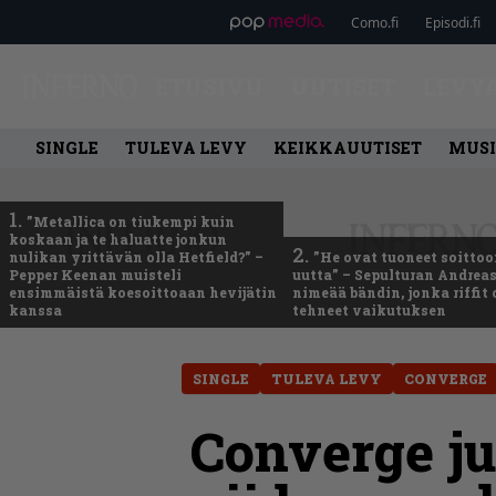
Como.fi
Episodi.fi
ETUSIVU
UUTISET
LEVY
SINGLE
TULEVA LEVY
KEIKKAUUTISET
MUSI
1.
”Metallica on tiukempi kuin
koskaan ja te haluatte jonkun
2.
nulikan yrittävän olla Hetfield?” –
”He ovat tuoneet soittoo
Pepper Keenan muisteli
uutta” – Sepulturan Andreas
ensimmäistä koesoittoaan hevijätin
nimeää bändin, jonka riffit
kanssa
tehneet vaikutuksen
SINGLE
TULEVA LEVY
CONVERGE
Converge ju