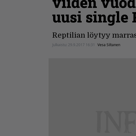
viiden vuod
uusi single 
Reptilian löytyy marras
Julkaistu:
29.9.2017 16:31
Vesa Siltanen