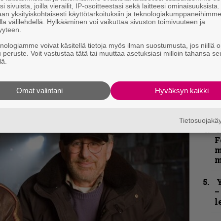
–
i sivuista, joilla vierailit, IP-osoitteestasi sekä laitteesi ominaisuuksista
e
an yksityiskohtaisesti käyttötarkoituksiin ja teknologiakumppaneihimm
kirje ja tiedät mistä kahvitauolla puhutaan!
la välilehdellä. Hylkääminen voi vaikuttaa sivuston toimivuuteen ja
h
yyteen.
et ja puheenaiheet suoraan sähköpostiin
”
knologiamme voivat käsitellä tietoja myös ilman suostumusta, jos niillä o
u peruste. Voit vastustaa tätä tai muuttaa asetuksiasi milloin tahansa se
u
lä.
n
t
Omat valintani
Hyväksyn kaikki
B
t
Tietosuojak
N
F
m
m
Y
–
l