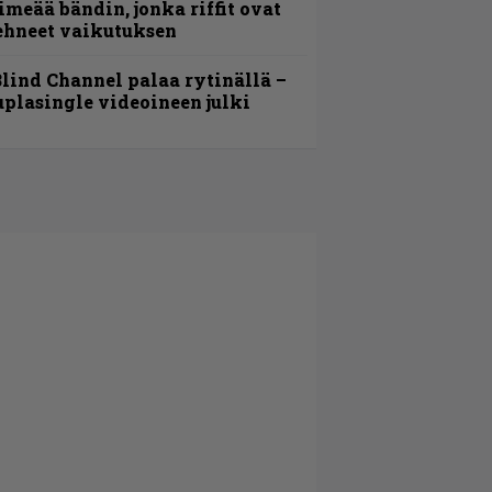
imeää bändin, jonka riffit ovat
ehneet vaikutuksen
lind Channel palaa rytinällä –
uplasingle videoineen julki