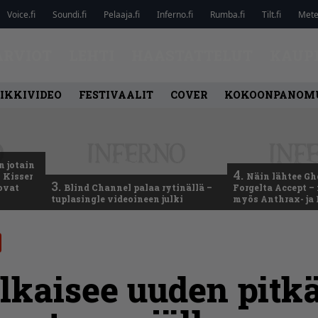
Voice.fi
Soundi.fi
Pelaaja.fi
Inferno.fi
Rumba.fi
Tilt.fi
Metel
ARVIOT
LEHTI
HAASTATTELUT
KAUP
IKKIVIDEO
FESTIVAALIT
COVER
KOKOONPANOM
n jotain
4.
 Kisser
Näin lähtee Gh
3.
 ovat
Blind Channel palaa rytinällä –
Forgelta Accept 
tuplasingle videoineen julki
myös Anthrax- ja
lkaisee uuden pitk