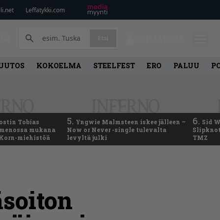
i.net
Leffatykki.com
PA
Etsi
KIRJAUDU
UUTOS
KOKOELMA
STEELFEST
ERO
PALUU
P
5.
6.
ostin Tobias
Yngwie Malmsteen iskee jälleen –
Sid W
– menossa mukana
Now or Never -single tulevalta
Slipknot
 Korn-miehistöä
levyltä julki
TMZ
äsoiton