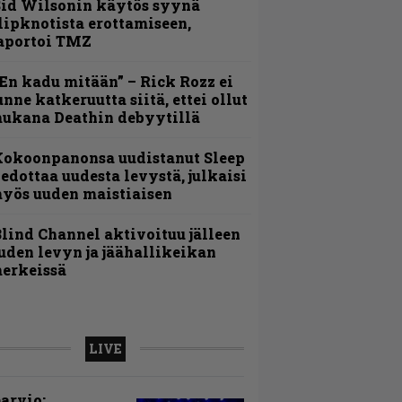
id Wilsonin käytös syynä
lipknotista erottamiseen,
aportoi TMZ
En kadu mitään” – Rick Rozz ei
unne katkeruutta siitä, ettei ollut
ukana Deathin debyytillä
Kokoonpanonsa uudistanut Sleep
iedottaa uudesta levystä, julkaisi
yös uuden maistiaisen
lind Channel aktivoituu jälleen
uden levyn ja jäähallikeikan
erkeissä
LIVE
arvio: