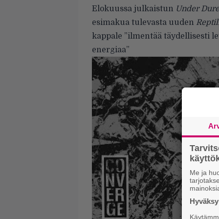
Elokuussa julkaistun
Under Dure
esimakua tulevasta uuden
Reptil
kappale ”ilmentää täydellisesti l
energiaa”
Ar
Tarvit
käytt
Me ja huo
tarjotak
mainoksi
Hyväksym
Käytämme 