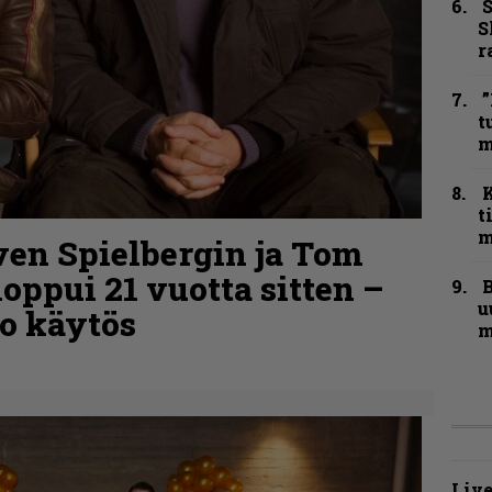
S
S
r
”
t
m
t
m
ven Spielbergin ja Tom
oppui 21 vuotta sitten –
B
u
o käytös
m
Live