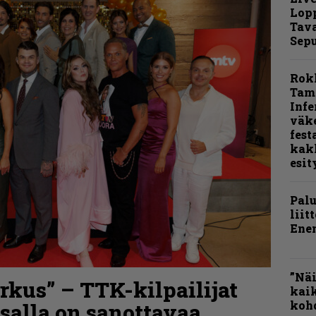
Lop
Tava
Sepu
Rok
Tamp
Infe
väk
fest
kak
esit
Pal
liit
Ene
”Näi
kus” – TTK-kilpailijat
kaik
kohd
nsalla on sanottavaa