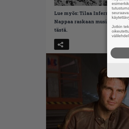
esimerkiks
tutustuma
Lue myös:
Tilaa Infernon uutis
seuraaval
käytettäv
Nappaa raskaan musiikin uutis
Jotkin te
tästä.
oikeutett
välilehdel