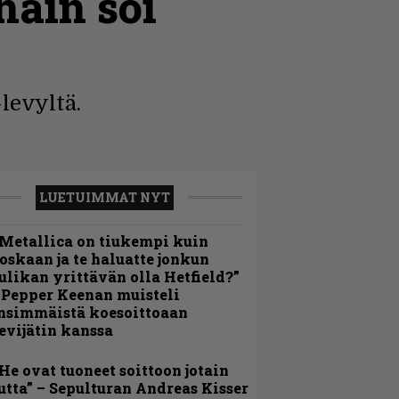
näin soi
levyltä.
LUETUIMMAT NYT
Metallica on tiukempi kuin
oskaan ja te haluatte jonkun
ulikan yrittävän olla Hetfield?”
 Pepper Keenan muisteli
nsimmäistä koesoittoaan
evijätin kanssa
He ovat tuoneet soittoon jotain
utta” – Sepulturan Andreas Kisser