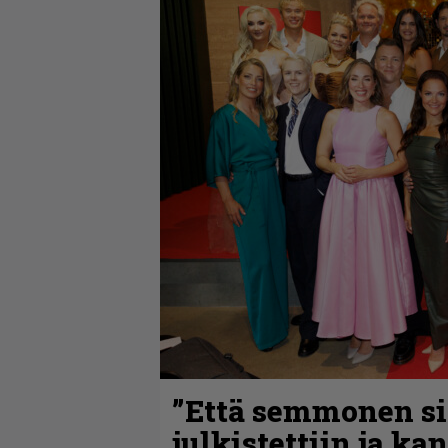
”Että semmonen sir
julkistettiin ja ka