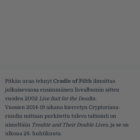
Pitkän uran tehnyt
Cradle of Filth
ilmoittaa
julkaisevansa ensimmäisen livealbumin sitten
vuoden 2002
Live Bait for the Dead
in.
Vuosien 2014-19 aikana kierretyn Cryptoriana-
rundin mittaan purkitettu tuleva taltiointi on
nimeltään
Trouble and Their Double Lives
, ja se on
ulkona 28. huhtikuuta.