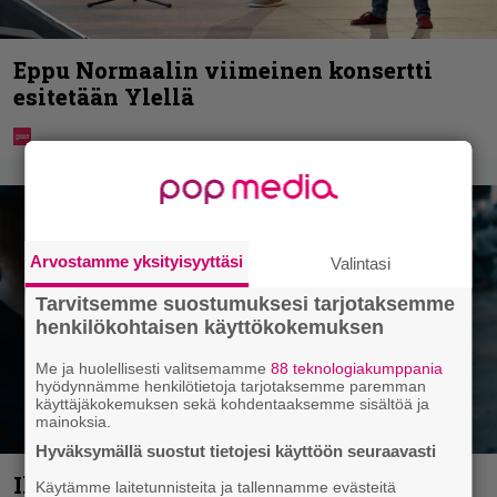
Eppu Normaalin viimeinen konsertti
esitetään Ylellä
Arvostamme yksityisyyttäsi
Valintasi
Tarvitsemme suostumuksesi tarjotaksemme
henkilökohtaisen käyttökokemuksen
Me ja huolellisesti valitsemamme
88 teknologiakumppania
hyödynnämme henkilötietoja tarjotaksemme paremman
käyttäjäkokemuksen sekä kohdentaaksemme sisältöä ja
mainoksia.
Hyväksymällä suostut tietojesi käyttöön seuraavasti
Illalla tv:ssä: Perinteinen dekkari
Käytämme laitetunnisteita ja tallennamme evästeitä