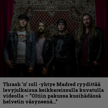
Thrash ’n’ roll -yhtye Madred ryydittää
levyjulkaisua keikkareissulla kuvatulla
videolla – ”Oltiin pakussa kusihädässä
helvetin väsyneenä…”