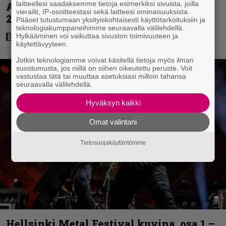
laitteellesi saadaksemme tietoja esimerkiksi sivuista, joilla
Agatha Christien hengessä – vuoden
vierailit, IP-osoitteestasi sekä laitteesi ominaisuuksista.
2023 leffa tarjoaa murhamysteerin
Pääset tutustumaan yksityiskohtaisesti käyttötarkoituksiin ja
teknologiakumppaneihimme seuraavalla välilehdellä.
Hylkääminen voi vaikuttaa sivuston toimivuuteen ja
käytettävyyteen.
Jotkin teknologiamme voivat käsitellä tietoja myös ilman
suostumusta, jos niillä on siihen oikeutettu peruste. Voit
vastustaa tätä tai muuttaa asetuksiasi milloin tahansa
seuraavalla välilehdellä.
Hyväksyn kaikki
Omat valintani
Tietosuojakäytäntömme
Hellsinki Metal Festival kuvina, osa 1 –