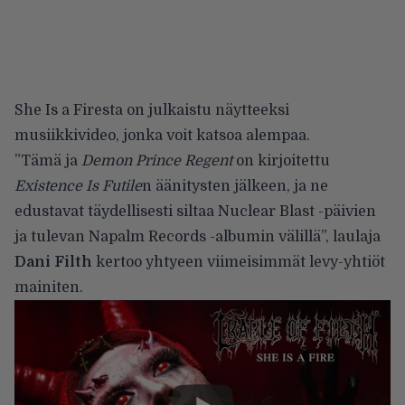
She Is a Firesta on julkaistu näytteeksi
musiikkivideo, jonka voit katsoa alempaa.
”Tämä ja
Demon Prince Regent
on kirjoitettu
Existence Is Futile
n äänitysten jälkeen, ja ne
edustavat täydellisesti siltaa Nuclear Blast -päivien
ja tulevan Napalm Records -albumin välillä”, laulaja
Dani Filth
kertoo yhtyeen viimeisimmät levy-yhtiöt
mainiten.