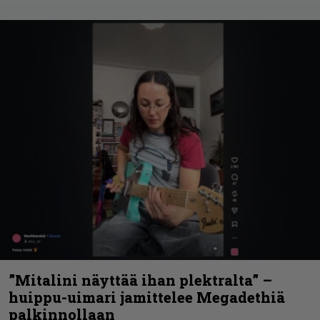
”Mitalini näyttää ihan plektralta” –
huippu-uimari jamittelee Megadethiä
palkinnollaan