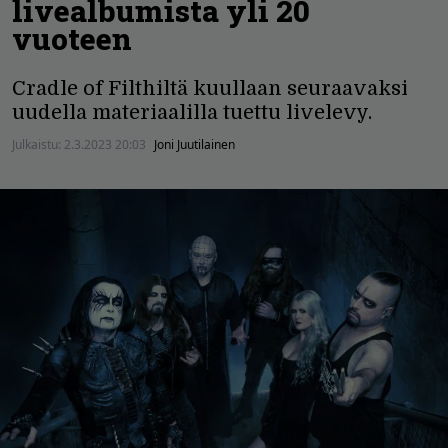
livealbumista yli 20
vuoteen
Cradle of Filthiltä kuullaan seuraavaksi
uudella materiaalilla tuettu livelevy.
Julkaistu:
2.3.2023 20:03
Joni Juutilainen