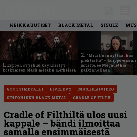
KEIKKAUUTISET
BLACK METAL
SINGLE
MUS
2.
”Mitalini näyttää ihan
plektralta” – huippu-uimari
1.
Espoon syyskuu käynnistyy
jamittelee Megadethiä
kotimaisen black metalin merkeissä
palkinnollaan
GOOTTIMETALLI
LIVELEVY
MUSIIKKIVIDEO
SINFONINEN BLACK METAL
CRADLE OF FILTH
Cradle of Filthiltä ulos uusi
kappale – bändi ilmoittaa
samalla ensimmäisestä