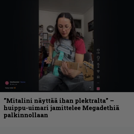
”Mitalini näyttää ihan plektralta” –
huippu-uimari jamittelee Megadethiä
palkinnollaan