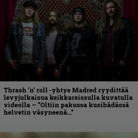
Thrash ’n’ roll -yhtye Madred ryydittää
levyjulkaisua keikkareissulla kuvatulla
videolla – ”Oltiin pakussa kusihädässä
helvetin väsyneenä…”