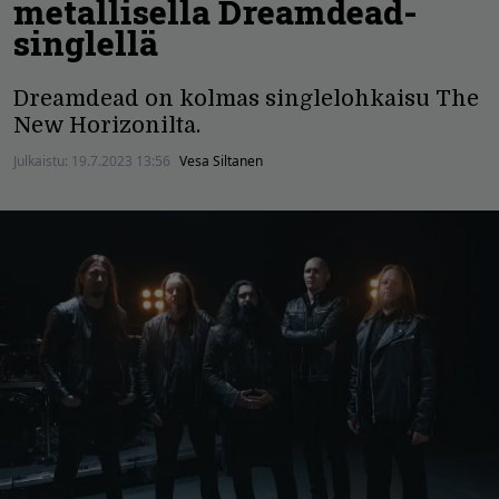
metallisella Dreamdead-
singlellä
Dreamdead on kolmas singlelohkaisu The
New Horizonilta.
Julkaistu:
19.7.2023 13:56
Vesa Siltanen