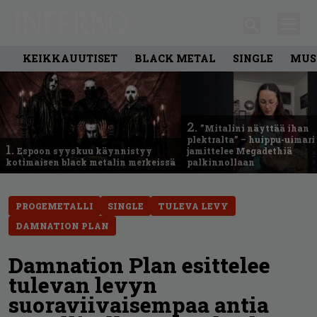
KEIKKAUUTISET
BLACK METAL
SINGLE
MUS
2.
”Mitalini näyttää ihan
plektralta” – huippu-uimari
1.
Espoon syyskuu käynnistyy
jamittelee Megadethiä
kotimaisen black metalin merkeissä
palkinnollaan
PROGEMETALLI
SINGLE
TULEVA LEVY
DAMNATION PLAN
Damnation Plan esittelee
tulevan levyn
suoraviivaisempaa antia