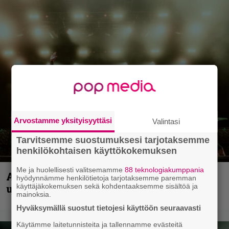
Arvostamme yksityisyyttäsi
Valintasi
Tarvitsemme suostumuksesi tarjotaksemme
henkilökohtaisen käyttökokemuksen
Me ja huolellisesti valitsemamme
88 teknologiakumppania
Anthrax vie katsojat keikkatunnelmiin
hyödynnämme henkilötietoja tarjotaksemme paremman
uudella videollaan
käyttäjäkokemuksen sekä kohdentaaksemme sisältöä ja
mainoksia.
Hyväksymällä suostut tietojesi käyttöön seuraavasti
Käytämme laitetunnisteita ja tallennamme evästeitä