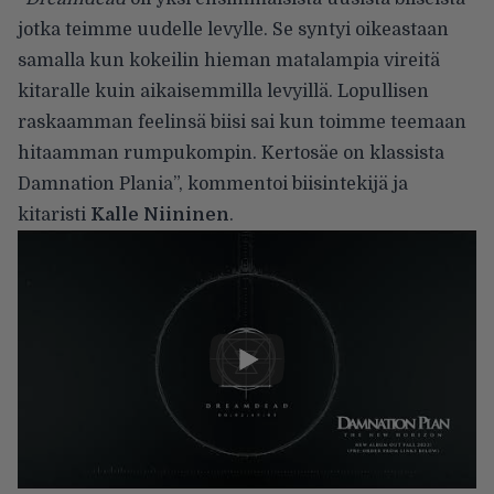
jotka teimme uudelle levylle. Se syntyi oikeastaan
samalla kun kokeilin hieman matalampia vireitä
kitaralle kuin aikaisemmilla levyillä. Lopullisen
raskaamman feelinsä biisi sai kun toimme teemaan
hitaamman rumpukompin. Kertosäe on klassista
Damnation Plania”, kommentoi biisintekijä ja
kitaristi
Kalle Niininen
.