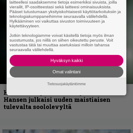
laitteellesi saadaksemme tietoja esimerkiksi sivuista, joilla
vierailit, IP-osoitteestasi sekä laitteesi ominaisuuksista.
Pääset tutustumaan yksityiskohtaisesti käyttötarkoituksiin ja
teknologiakumppaneihimme seuraavalla välilehdellä.
Hylkääminen voi vaikuttaa sivuston toimivuuteen ja
käytettävyyteen.
Jotkin teknologiamme voivat käsitellä tietoja myös ilman
suostumusta, jos niillä on siihen oikeutettu peruste. Voit
vastustaa tätä tai muuttaa asetuksiasi milloin tahansa
seuraavalla välilehdellä.
Hyväksyn kaikki
Omat valintani
Tietosuojakäytäntömme
Helloween- ja Gamma Ray -mies Kai
Hansen julkaisi uuden maistiaisen
tulevalta soololevyltä