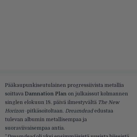
Pääkaupunkiseutulainen progressiivista metallia
soittava
Damnation Plan
on julkaissut kolmannen
singlen elokuun 18. päivä ilmestyvältä
The New
Horizon
-pitkäsoitoltaan.
Dreamdead
edustaa
tulevan albumin metallisempaa ja
suoraviivaisempaa antia.
”
Dreamdead
oli yksi ensimmäisistä uusista biiseistä