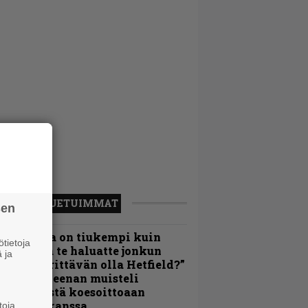
LUETUIMMAT
sen
Metallica on tiukempi kuin
tietoja
oskaan ja te haluatte jonkun
 ja
ulikan yrittävän olla Hetfield?”
 Pepper Keenan muisteli
nsimmäistä koesoittoaan
evijätin kanssa
toja