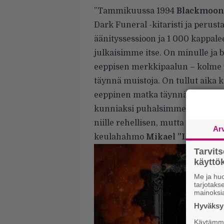
”Tammikuussa 1994
Blackmoon
Dark Funeral -kitaristi ja peru
äänityssessioon ja 1 000 kappal
julkaisimme itse. On minulle ja b
eeppisen merkkipaalun – kolme 
täynnä muistoja. On tullut aika 
eeppinen matka täynnä kokemuksia
kunniaksi puhalsimme legendaar
niille rehellisen, mutta modern
Ar
keulahahmo
Mikael ”Lord Ahr
Tarvit
käytt
Me ja huo
tarjotak
mainoksi
Hyväksym
Käytämme 