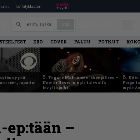
i.net
Leffatykki.com
PA
Etsi
KIRJAUDU
STEELFEST
ERO
COVER
PALUU
POTKUT
KOK
5.
6.
käytös syynä
Yngwie Malmsteen iskee jälleen –
Näin 
tamiseen, raportoi
Now or Never -single tulevalta
Forgelt
levyltä julki
myös An
i-ep:tään –