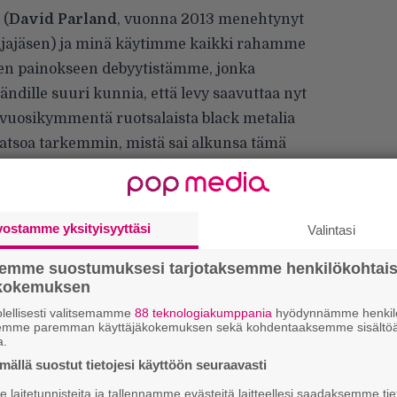
(
David Parland
, vuonna 2013 menehtynyt
stajajäsen) ja minä käytimme kaikki rahamme
een painokseen debyytistämme, jonka
ändille suuri kunnia, että levy saavuttaa nyt
vuosikymmentä ruotsalaista black metalia
katsoa tarkemmin, mistä sai alkunsa tämä
 ja siteitä, joita ei voi murtaa. Sen
isiin kappaleisiin uutta henkeä ja annoimme
in päivityksen”, kommentoi yhtyeen
vostamme yksityisyyttäsi
Valintasi
iman” Svanberg
.
semme suostumuksesi tarjotaksemme henkilökohtai
ökokemuksen
”
lellisesti valitsemamme
88 teknologiakumppania
hyödynnämme henkilö
k
semme paremman käyttäjäkokemuksen sekä kohdentaaksemme sisältöä
n
a.
–
ällä suostut tietojesi käyttöön seuraavasti
e
h
laitetunnisteita ja tallennamme evästeitä laitteellesi saadaksemme tie