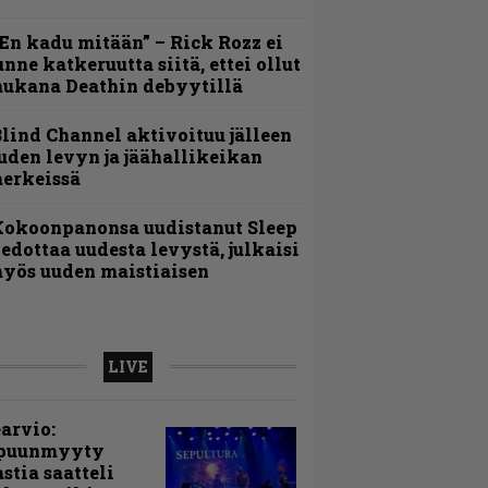
En kadu mitään” – Rick Rozz ei
unne katkeruutta siitä, ettei ollut
ukana Deathin debyytillä
lind Channel aktivoituu jälleen
uden levyn ja jäähallikeikan
erkeissä
Kokoonpanonsa uudistanut Sleep
iedottaa uudesta levystä, julkaisi
yös uuden maistiaisen
LIVE
arvio:
puunmyyty
stia saatteli