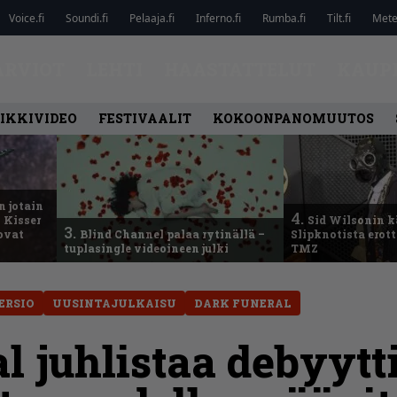
Voice.fi
Soundi.fi
Pelaaja.fi
Inferno.fi
Rumba.fi
Tilt.fi
Metel
ARVIOT
LEHTI
HAASTATTELUT
KAUP
IKKIVIDEO
FESTIVAALIT
KOKOONPANOMUUTOS
n jotain
4.
 Kisser
Sid Wilsonin 
3.
 ovat
Blind Channel palaa rytinällä –
Slipknotista erot
tuplasingle videoineen julki
TMZ
ERSIO
UUSINTAJULKAISU
DARK FUNERAL
l juhlistaa debyytt