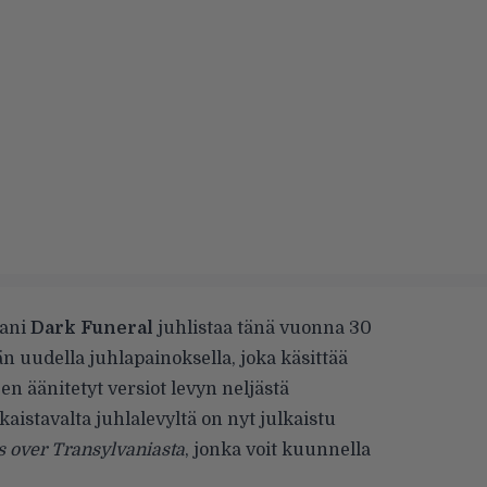
aani
Dark Funeral
juhlistaa tänä vuonna 30
n uudella juhlapainoksella, joka käsittää
en äänitetyt versiot levyn neljästä
kaistavalta juhlalevyltä on nyt julkaistu
 over Transylvaniasta
, jonka voit kuunnella