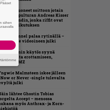
. Pääset
e
He ovat tuoneet soittoon jotain
utta” – Sepulturan Andreas Kisser
imeää bändin, jonka riffit ovat
n siihen
ehneet vaikutuksen
uraavalla
lind Channel palaa rytinällä –
uplasingle videoineen julki
id Wilsonin käytös syynä
lipknotista erottamiseen,
äytäntömme
aportoi TMZ
ngwie Malmsteen iskee jälleen
 Now or Never -single tulevalta
evyltä julki
äin lähtee Ghostin Tobias
orgelta Accept – menossa
ukana myös Anthrax- ja Korn-
iehistöä