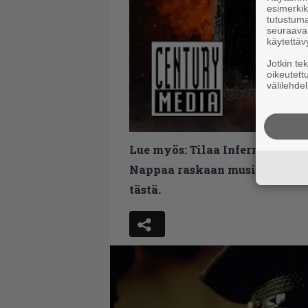
esimerkiks
tutustuma
seuraaval
käytettäv
Jotkin te
oikeutett
välilehdel
Lue myös:
Tilaa Infernon uutis
Nappaa raskaan musiikin uutis
tästä.