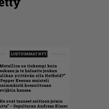
etty
LUETUIMMAT NYT
Metallica on tiukempi kuin
oskaan ja te haluatte jonkun
ulikan yrittävän olla Hetfield?”
 Pepper Keenan muisteli
nsimmäistä koesoittoaan
evijätin kanssa
He ovat tuoneet soittoon jotain
utta” – Sepulturan Andreas Kisser