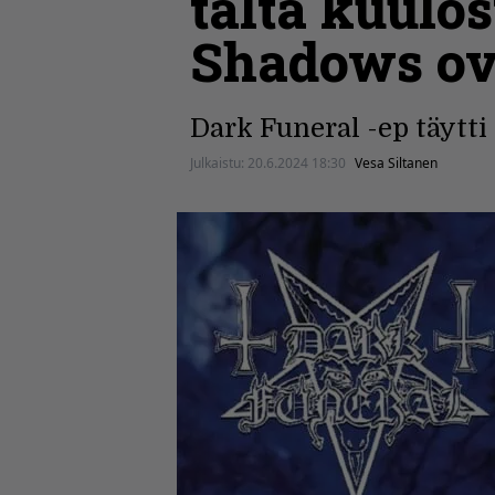
tältä kuulo
Shadows ov
Dark Funeral -ep täytti
Julkaistu:
20.6.2024 18:30
Vesa Siltanen