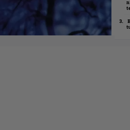
n
t
B
t