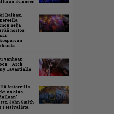
lturan ikiuneen
ki Raikasi
ereella –
rnon neljä
evää nostoa
arin
kospäivän
yksistä
uu vanhaan
toon – Arch
my Tavastialla
llä festareilla
ki on aina
allaan” –
rtti John Smith
 Festivalista