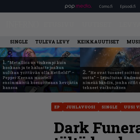
Como.fi
Episodi.fi
ETUSIVU
UUTISET
LEVY
SINGLE
TULEVA LEVY
KEIKKAUUTISET
MUSI
1.
”Metallica on tiukempi kuin
koskaan ja te haluatte jonkun
2.
nulikan yrittävän olla Hetfield?” –
”He ovat tuoneet soittoo
Pepper Keenan muisteli
uutta” – Sepulturan Andreas
ensimmäistä koesoittoaan hevijätin
nimeää bändin, jonka riffit
kanssa
tehneet vaikutuksen
EP
JUHLAVUOSI
SINGLE
UUSI V
Dark Funera