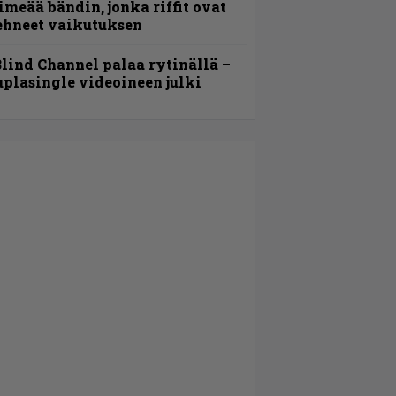
imeää bändin, jonka riffit ovat
ehneet vaikutuksen
lind Channel palaa rytinällä –
uplasingle videoineen julki