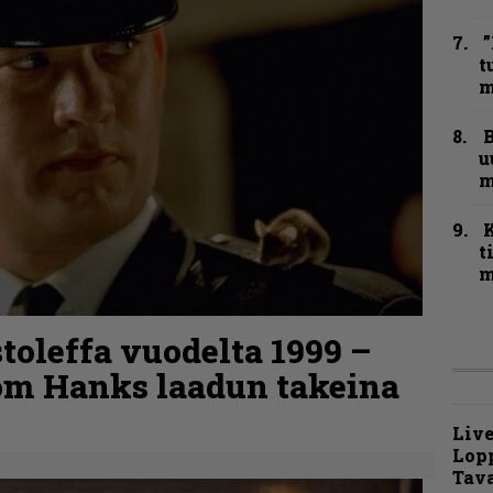
”
t
m
B
u
m
t
m
stoleffa vuodelta 1999 –
om Hanks laadun takeina
Live
Lop
Tava