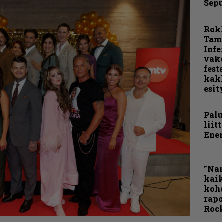
Sepu
Rok
Tamp
Infe
väk
fest
kak
esit
Pal
liit
Ene
”Näi
kaik
kohd
rapo
Rock