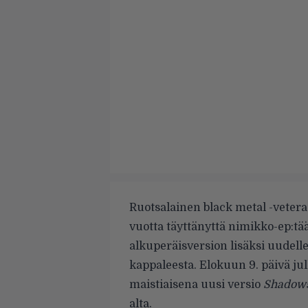
Ruotsalainen black metal -veter
vuotta täyttänyttä nimikko-ep:tää
alkuperäisversion lisäksi uudelle
kappaleesta. Elokuun 9. päivä jul
maistiaisena uusi versio
Shadows
alta.