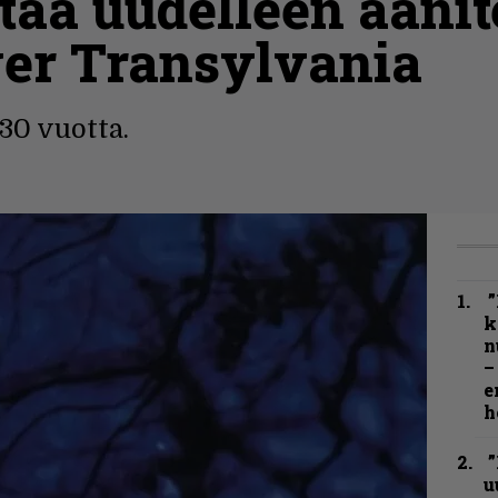
staa uudelleen äänit
er Transylvania
 30 vuotta.
”
k
n
–
e
h
”
u