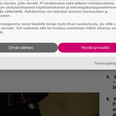
i sivuista, joilla vierailit, IP-osoitteestasi sekä laitteesi ominaisuuksista
an yksityiskohtaisesti käyttötarkoituksiin ja teknologiakumppaneihimm
”
la välilehdellä. Hylkääminen voi vaikuttaa sivuston toimivuuteen ja
u
yyteen.
n
knologiamme voivat käsitellä tietoja myös ilman suostumusta, jos niillä o
t
u peruste. Voit vastustaa tätä tai muuttaa asetuksiasi milloin tahansa se
lä.
B
t
Omat valintani
Hyväksyn kaikki
S
kirje ja tiedät mistä kahvitauolla puhutaan!
S
Tietosuojak
et ja puheenaiheet suoraan sähköpostiin
r
Y
–
l
N
F
m
m