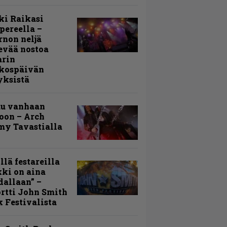
ki Raikasi
ereella –
rnon neljä
evää nostoa
arin
kospäivän
yksistä
uu vanhaan
toon – Arch
my Tavastialla
llä festareilla
ki on aina
allaan” –
rtti John Smith
 Festivalista