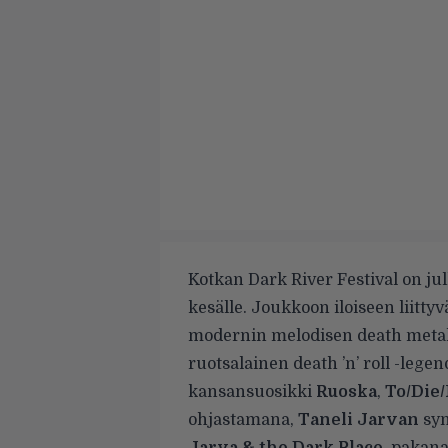
Kotkan Dark River Festival on jul
kesälle. Joukkoon iloiseen liitt
modernin melodisen death meta
ruotsalainen death ’n’ roll -lege
kansansuosikki
Ruoska
,
To/Die/
ohjastamana,
Taneli Jarvan
syn