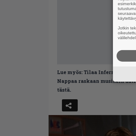
esimerkiks
tutustuma
seuraaval
käytettäv
Jotkin te
oikeutett
välilehdel
Lue myös:
Tilaa Infernon uutis
Nappaa raskaan musiikin uutis
tästä.