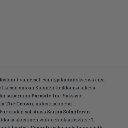
kistanut viimeiset esiintyjäkiinnityksensä ensi
yvät kesän ainoan Suomen-keikkansa tekevä
lin supernimi
Parasite Inc.
Saksasta,
nda
The Crown
, industrial metal -
For
uuden solistinsa
Sanna Solanterän
kkä ja akustinen vaihtoehtokantriyhtye
T.