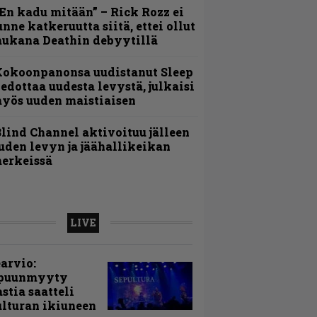
En kadu mitään” – Rick Rozz ei
unne katkeruutta siitä, ettei ollut
ukana Deathin debyytillä
Kokoonpanonsa uudistanut Sleep
iedottaa uudesta levystä, julkaisi
yös uuden maistiaisen
lind Channel aktivoituu jälleen
uden levyn ja jäähallikeikan
erkeissä
LIVE
arvio:
puunmyyty
stia saatteli
lturan ikiuneen