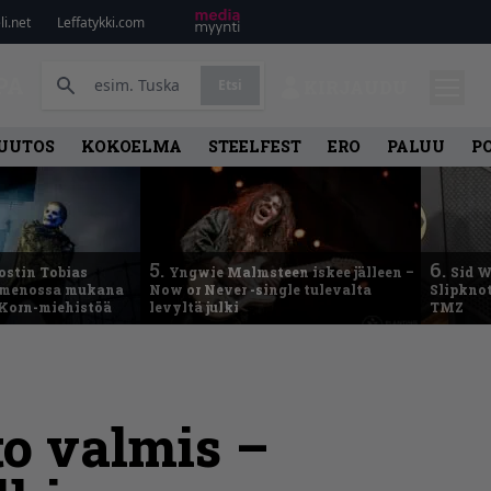
i.net
Leffatykki.com
PA
Etsi
KIRJAUDU
UUTOS
KOKOELMA
STEELFEST
ERO
PALUU
P
5.
6.
ostin Tobias
Yngwie Malmsteen iskee jälleen –
Sid W
– menossa mukana
Now or Never -single tulevalta
Slipknot
 Korn-miehistöä
levyltä julki
TMZ
to valmis –