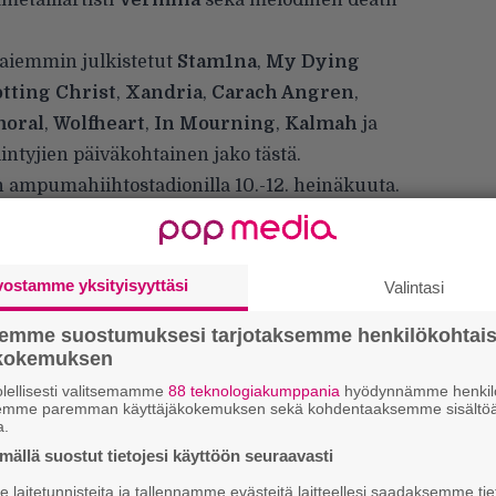
metalliartisti
Vermilia
sekä melodinen death
 aiemmin julkistetut
Stam1na
,
My Dying
tting Christ
,
Xandria
,
Carach Angren
,
oral
,
Wolfheart
,
In Mourning
,
Kalmah
ja
siintyjien päiväkohtainen jako
tästä
.
n ampumahiihtostadionilla 10.-12. heinäkuuta.
vostamme yksityisyyttäsi
Valintasi
semme suostumuksesi tarjotaksemme henkilökohtai
”
ökokemuksen
k
lellisesti valitsemamme
88 teknologiakumppania
hyödynnämme henkilö
n
semme paremman käyttäjäkokemuksen sekä kohdentaaksemme sisältöä
–
a.
e
ällä suostut tietojesi käyttöön seuraavasti
h
laitetunnisteita ja tallennamme evästeitä laitteellesi saadaksemme tie