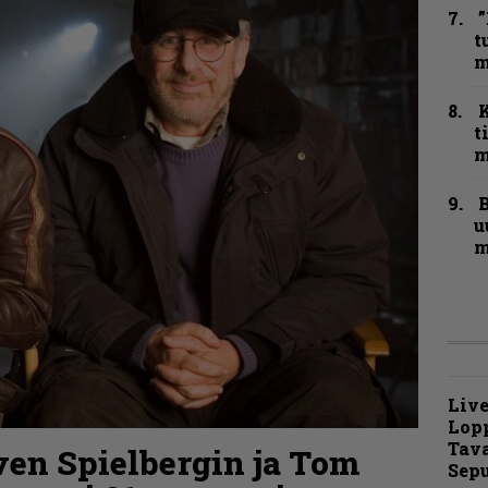
”
t
m
t
m
B
u
m
Live
Lop
Tava
ven Spielbergin ja Tom
Sepu