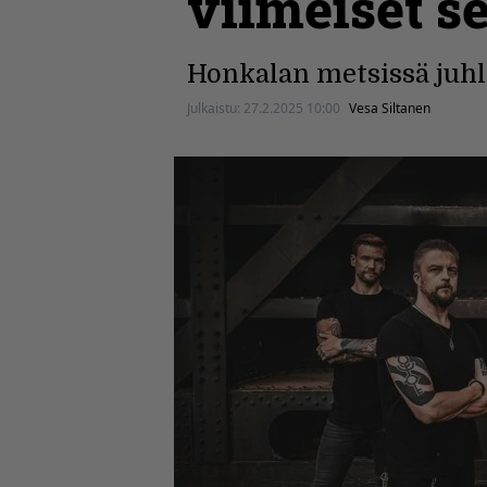
viimeiset se
Honkalan metsissä juhli
Julkaistu:
27.2.2025 10:00
Vesa Siltanen