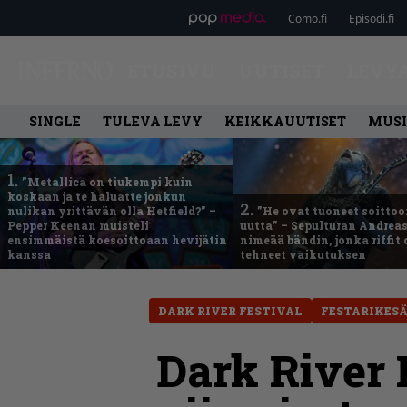
Como.fi
Episodi.fi
ETUSIVU
UUTISET
LEVY
SINGLE
TULEVA LEVY
KEIKKAUUTISET
MUSI
1.
”Metallica on tiukempi kuin
koskaan ja te haluatte jonkun
2.
nulikan yrittävän olla Hetfield?” –
”He ovat tuoneet soittoo
Pepper Keenan muisteli
uutta” – Sepulturan Andreas
ensimmäistä koesoittoaan hevijätin
nimeää bändin, jonka riffit
kanssa
tehneet vaikutuksen
DARK RIVER FESTIVAL
FESTARIKESÄ
Dark River 