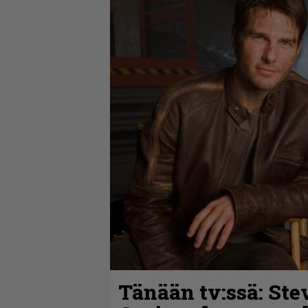
Tänään tv:ssä: Ste