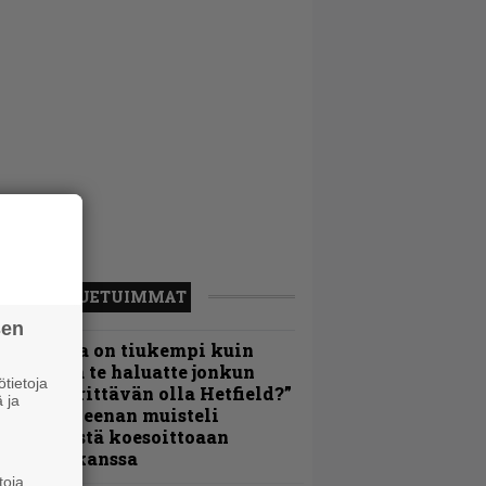
LUETUIMMAT
sen
Metallica on tiukempi kuin
oskaan ja te haluatte jonkun
tietoja
ulikan yrittävän olla Hetfield?”
 ja
 Pepper Keenan muisteli
nsimmäistä koesoittoaan
evijätin kanssa
toja