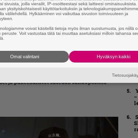
i sivuista, joilla vierailit, IP-osoitteestasi sekä laitteesi ominaisuuksista
”
an yksityiskohtaisesti käyttötarkoituksiin ja teknologiakumppaneihimm
u
la välilehdellä. Hylkääminen voi vaikuttaa sivuston toimivuuteen ja
n
yyteen.
t
knologiamme voivat käsitellä tietoja myös ilman suostumusta, jos niillä o
u peruste. Voit vastustaa tätä tai muuttaa asetuksiasi milloin tahansa se
B
lä.
t
Omat valintani
Hyväksyn kaikki
N
F
m
kirje ja tiedät mistä kahvitauolla puhutaan!
Tietosuojak
m
et ja puheenaiheet suoraan sähköpostiin
Y
–
l
S
S
r