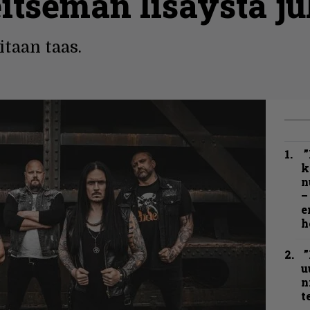
itsemän lisäystä ju
taan taas.
”
k
n
–
e
h
”
u
n
t