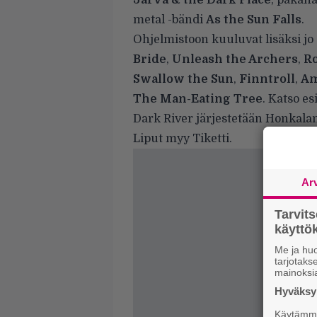
Jarva & the Dark Place
, pakana
metal -bändi
As the Sun Falls
.
Ohjelmistoon kuuluvat lisäksi jo
Bride
,
Unleash the Archers
,
Ro
Swallow the Sun
,
Finntroll
,
Am
The Man-Eating Tree
. Katso e
Dark River järjestetään Honkala
Liput myy
Tiketti
.
Ar
Tarvit
käytt
Me ja huo
tarjotak
mainoksi
Hyväksym
Käytämme 