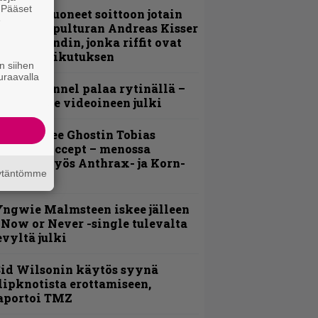
. Pääset
He ovat tuoneet soittoon jotain
e
utta” – Sepulturan Andreas Kisser
imeää bändin, jonka riffit ovat
ehneet vaikutuksen
n siihen
uraavalla
lind Channel palaa rytinällä –
uplasingle videoineen julki
äin lähtee Ghostin Tobias
orgelta Accept – menossa
ukana myös Anthrax- ja Korn-
äytäntömme
iehistöä
ngwie Malmsteen iskee jälleen
 Now or Never -single tulevalta
evyltä julki
id Wilsonin käytös syynä
lipknotista erottamiseen,
aportoi TMZ