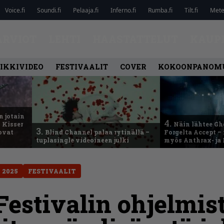
Voice.fi
Soundi.fi
Pelaaja.fi
Inferno.fi
Rumba.fi
Tilt.fi
Metel
ARVIOT
LEHTI
HAASTATTELUT
KAUP
IKKIVIDEO
FESTIVAALIT
COVER
KOKOONPANOM
n jotain
4.
 Kisser
Näin lähtee Gh
3.
 ovat
Blind Channel palaa rytinällä –
Forgelta Accept 
tuplasingle videoineen julki
myös Anthrax- ja
 2025
FESTIVAALIT
Festivalin ohjelmis