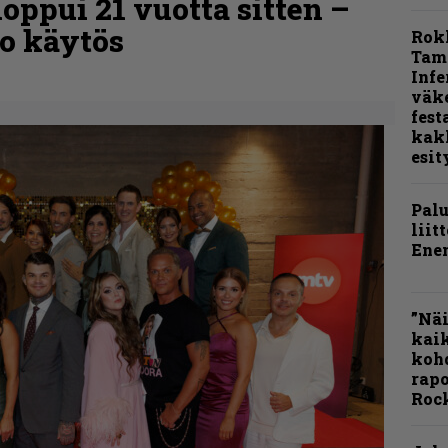
oppui 21 vuotta sitten –
o käytös
Rok
Tamp
Infe
väk
fest
kak
esit
Pal
liit
Ene
”Näi
kaik
kohd
rapo
Rock