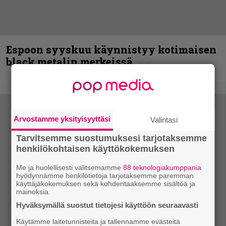
Espoon syyskuu käynnistyy kotimaisen
black metalin merkeissä
Arvostamme yksityisyyttäsi
Valintasi
Tarvitsemme suostumuksesi tarjotaksemme
henkilökohtaisen käyttökokemuksen
Me ja huolellisesti valitsemamme
88 teknologiakumppania
hyödynnämme henkilötietoja tarjotaksemme paremman
käyttäjäkokemuksen sekä kohdentaaksemme sisältöä ja
mainoksia.
Hyväksymällä suostut tietojesi käyttöön seuraavasti
Käytämme laitetunnisteita ja tallennamme evästeitä