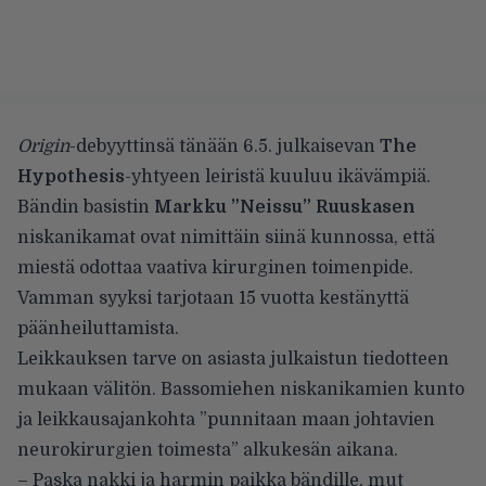
Origin
-debyyttinsä tänään 6.5. julkaisevan
The
Hypothesis
-yhtyeen leiristä kuuluu ikävämpiä.
Bändin basistin
Markku ”Neissu” Ruuskasen
niskanikamat ovat nimittäin siinä kunnossa, että
miestä odottaa vaativa kirurginen toimenpide.
Vamman syyksi tarjotaan 15 vuotta kestänyttä
päänheiluttamista.
Leikkauksen tarve on asiasta julkaistun tiedotteen
mukaan välitön. Bassomiehen niskanikamien kunto
ja leikkausajankohta ”punnitaan maan johtavien
neurokirurgien toimesta” alkukesän aikana.
– Paska nakki ja harmin paikka bändille, mut