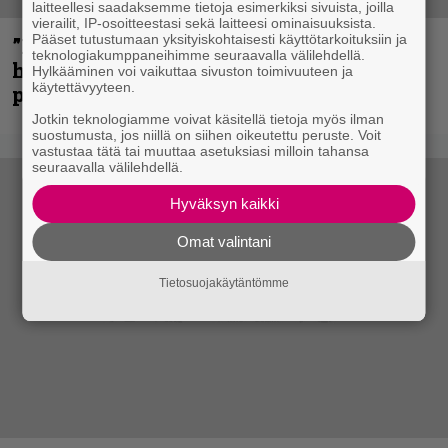
laitteellesi saadaksemme tietoja esimerkiksi sivuista, joilla
vierailit, IP-osoitteestasi sekä laitteesi ominaisuuksista.
Pääset tutustumaan yksityiskohtaisesti käyttötarkoituksiin ja
”Mitalini näyttää ihan plektralta” –
teknologiakumppaneihimme seuraavalla välilehdellä.
huippu-uimari jamittelee Megadethiä
Hylkääminen voi vaikuttaa sivuston toimivuuteen ja
käytettävyyteen.
palkinnollaan
Jotkin teknologiamme voivat käsitellä tietoja myös ilman
suostumusta, jos niillä on siihen oikeutettu peruste. Voit
vastustaa tätä tai muuttaa asetuksiasi milloin tahansa
seuraavalla välilehdellä.
Hyväksyn kaikki
Omat valintani
Tietosuojakäytäntömme