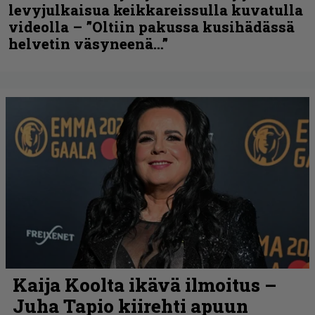
levyjulkaisua keikkareissulla kuvatulla
videolla – ”Oltiin pakussa kusihädässä
helvetin väsyneenä…”