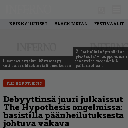
KEIKKAUUTISET
BLACK METAL
FESTIVAALIT
2.
”Mitalini näyttää ihan
plektralta” – huippu-uimari
1.
Espoon syyskuu käynnistyy
jamittelee Megadethiä
kotimaisen black metalin merkeissä
palkinnollaan
THE HYPOTHESIS
Debyyttinsä juuri julkaissut
The Hypothesis ongelmissa:
basistilla päänheilutuksesta
johtuva vakava