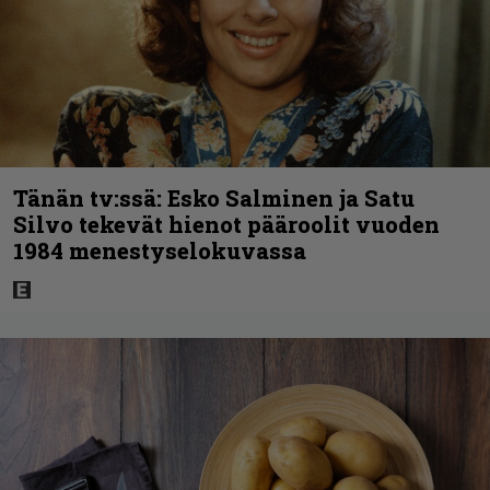
Tänän tv:ssä: Esko Salminen ja Satu
Silvo tekevät hienot pääroolit vuoden
1984 menestyselokuvassa