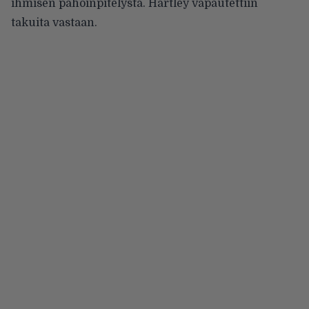
ihmisen pahoinpitelystä. Hartley vapautettiin
takuita vastaan.