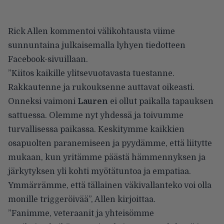
Rick Allen kommentoi välikohtausta viime
sunnuntaina julkaisemalla lyhyen tiedotteen
Facebook-sivuillaan.
”Kiitos kaikille ylitsevuotavasta tuestanne.
Rakkautenne ja rukouksenne auttavat oikeasti.
Onneksi vaimoni
Lauren
ei ollut paikalla tapauksen
sattuessa. Olemme nyt yhdessä ja toivumme
turvallisessa paikassa. Keskitymme kaikkien
osapuolten paranemiseen ja pyydämme, että liitytte
mukaan, kun yritämme päästä hämmennyksen ja
järkytyksen yli kohti myötätuntoa ja empatiaa.
Ymmärrämme, että tällainen väkivallanteko voi olla
monille triggeröivää”,
Allen kirjoittaa
.
”Fanimme, veteraanit ja yhteisömme