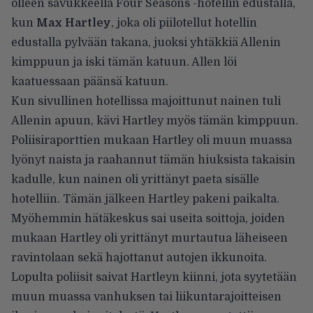
olleen savukkeella Four Seasons -hotellin edustalla,
kun
Max Hartley
, joka oli piilotellut hotellin
edustalla pylvään takana, juoksi yhtäkkiä Allenin
kimppuun ja iski tämän katuun. Allen löi
kaatuessaan päänsä katuun.
Kun sivullinen hotellissa majoittunut nainen tuli
Allenin apuun, kävi Hartley myös tämän kimppuun.
Poliisiraporttien mukaan Hartley oli muun muassa
lyönyt naista ja raahannut tämän hiuksista takaisin
kadulle, kun nainen oli yrittänyt paeta sisälle
hotelliin. Tämän jälkeen Hartley pakeni paikalta.
Myöhemmin hätäkeskus sai useita soittoja, joiden
mukaan Hartley oli yrittänyt murtautua läheiseen
ravintolaan sekä hajottanut autojen ikkunoita.
Lopulta poliisit saivat Hartleyn kiinni, jota syytetään
muun muassa vanhuksen tai liikuntarajoitteisen