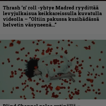
Thrash ’n’ roll -yhtye Madred ryydittää
levyjulkaisua keikkareissulla kuvatulla
videolla – ”Oltiin pakussa kusihädässä
helvetin väsyneenä…”