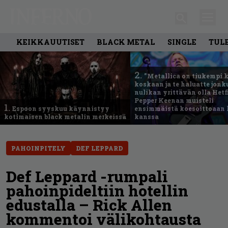
KEIKKAUUTISET
BLACK METAL
SINGLE
TUL
2.
”Metallica on tiukempi 
koskaan ja te haluatte jonk
nulikan yrittävän olla Hetfi
Pepper Keenan muisteli
1.
Espoon syyskuu käynnistyy
ensimmäistä koesoittoaan 
kotimaisen black metalin merkeissä
kanssa
PAHOINPITELY
DEF LEPPARD
Def Leppard -rumpali
pahoinpideltiin hotellin
edustalla – Rick Allen
kommentoi välikohtausta