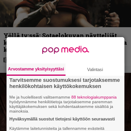
Yöllä tv:ssä: Sotaelokuvan näyttelijät
kasvattivat lihakset nopeasti erikoisella
kikalla – IMDb-arvosana on 7,6
Arvostamme yksityisyyttäsi
Valintasi
Tarvitsemme suostumuksesi tarjotaksemme
henkilökohtaisen käyttökokemuksen
Me ja huolellisesti valitsemamme
88 teknologiakumppania
hyödynnämme henkilötietoja tarjotaksemme paremman
käyttäjäkokemuksen sekä kohdentaaksemme sisältöä ja
mainoksia.
Hyväksymällä suostut tietojesi käyttöön seuraavasti
Käytämme laitetunnisteita ja tallennamme evästeitä