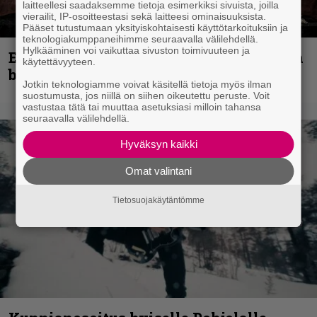
laitteellesi saadaksemme tietoja esimerkiksi sivuista, joilla
vierailit, IP-osoitteestasi sekä laitteesi ominaisuuksista.
Pääset tutustumaan yksityiskohtaisesti käyttötarkoituksiin ja
teknologiakumppaneihimme seuraavalla välilehdellä.
Hylkääminen voi vaikuttaa sivuston toimivuuteen ja
Espoon syyskuu käynnistyy kotimaisen
käytettävyyteen.
black metalin merkeissä
Jotkin teknologiamme voivat käsitellä tietoja myös ilman
suostumusta, jos niillä on siihen oikeutettu peruste. Voit
vastustaa tätä tai muuttaa asetuksiasi milloin tahansa
seuraavalla välilehdellä.
Hyväksyn kaikki
Omat valintani
Tietosuojakäytäntömme