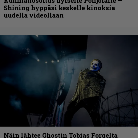
Kunnianosoitus hyiselle Pohjolalle –
Shining hyppäsi keskelle kinoksia
uudella videollaan
Näin lähtee Ghostin Tobias Forgelta