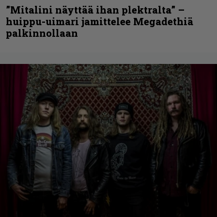
”Mitalini näyttää ihan plektralta” –
huippu-uimari jamittelee Megadethiä
palkinnollaan