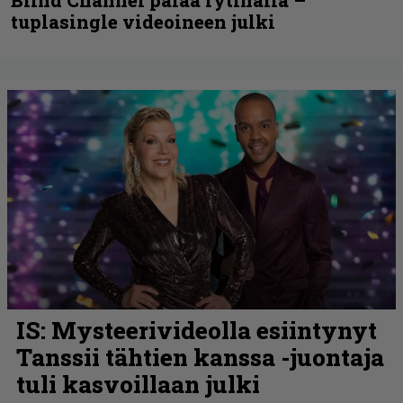
Blind Channel palaa rytinällä –
tuplasingle videoineen julki