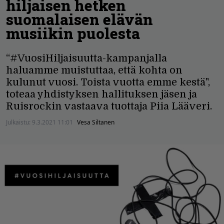
hiljaisen hetken
suomalaisen elävän
musiikin puolesta
“#VuosiHiljaisuutta-kampanjalla
haluamme muistuttaa, että kohta on
kulunut vuosi. Toista vuotta emme kestä",
toteaa yhdistyksen hallituksen jäsen ja
Ruisrockin vastaava tuottaja Piia Lääveri.
Julkaistu:
9.3.2021 11:01
Vesa Siltanen