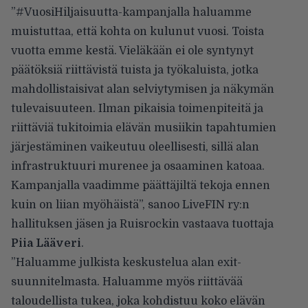
”#VuosiHiljaisuutta-kampanjalla haluamme
muistuttaa, että kohta on kulunut vuosi. Toista
vuotta emme kestä. Vieläkään ei ole syntynyt
päätöksiä riittävistä tuista ja työkaluista, jotka
mahdollistaisivat alan selviytymisen ja näkymän
tulevaisuuteen. Ilman pikaisia toimenpiteitä ja
riittäviä tukitoimia elävän musiikin tapahtumien
järjestäminen vaikeutuu oleellisesti, sillä alan
infrastruktuuri murenee ja osaaminen katoaa.
Kampanjalla vaadimme päättäjiltä tekoja ennen
kuin on liian myöhäistä”, sanoo LiveFIN ry:n
hallituksen jäsen ja Ruisrockin vastaava tuottaja
Piia Lääveri
.
”Haluamme julkista keskustelua alan exit-
suunnitelmasta. Haluamme myös riittävää
taloudellista tukea, joka kohdistuu koko elävän