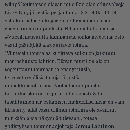
Niinpä kotimaisen elävän musiikin alan edunvalvoja
LiveFIN ry järjestää perjantaina 12.3. 14.05–14.06
valtakunnallisen hiljaisen hetken suomalaisen
elävän musiikin puolesta. Hiljainen hetki on osa
#VuosiHiljaisuutta-kampanjaa, jonka myötä järjestö
vaatii päättäjiltä alaa auttavia toimia.
”Viimeisin toimialaa kurittava sulku on jatkunut
marraskuusta lähtien. Elävän musiikin ala on
sopeuttanut toimiaan ja etsinyt uusia,
terveysturvallisia tapoja järjestää
musiikkitapahtumia. Näillä toimenpiteillä
tartuntariskiä on torjuttu tehokkaasti. Silti
tapahtumien järjestämisen mahdollisuuksia on vain
kiristetty, eikä vastuullinen toiminta ole avannut
minkäänlaisia näkymiä tulevaan”, toteaa
yhdistyksen toiminnanjohtaja
Jenna Lahtinen
.