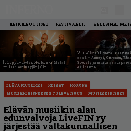
KEIKKAUUTISET
FESTIVAALIT
HELLSINKI MET
2.
Hellsinki Metal Festival
osa 1 – Accept, Carcass, Bla
1.
Loppuvuoden Hellsinki Metal
Society ja muita avauspäiv
Cruisen esiintyjät julki
esiintyjiä
ELÄVÄ MUSIIKKI
KEIKAT
KORONA
MUSIIKKIBISNEKSEN TULEVAISUUS
MUSIIKKIBISNES
Elävän musiikin alan
edunvalvoja LiveFIN ry
järjestää valtakunnallisen