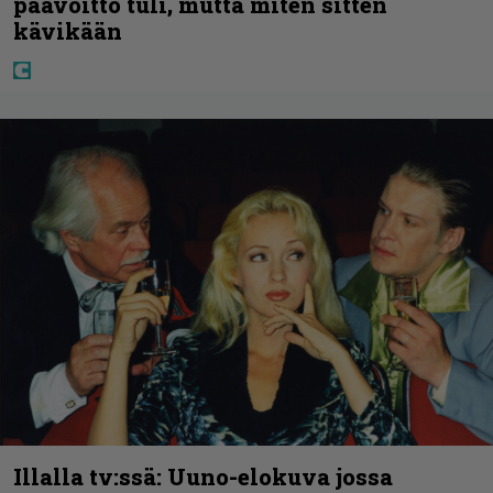
päävoitto tuli, mutta miten sitten
kävikään
Illalla tv:ssä: Uuno-elokuva jossa