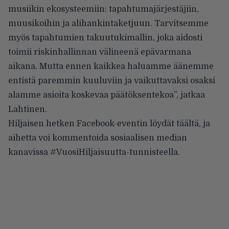
musiikin ekosysteemiin: tapahtumajärjestäjiin,
muusikoihin ja alihankintaketjuun. Tarvitsemme
myös tapahtumien takuutukimallin, joka aidosti
toimii riskinhallinnan välineenä epävarmana
aikana. Mutta ennen kaikkea haluamme äänemme
entistä paremmin kuuluviin ja vaikuttavaksi osaksi
alamme asioita koskevaa päätöksentekoa”, jatkaa
Lahtinen.
Hiljaisen hetken Facebook-eventin löydät
täältä
, ja
aihetta voi kommentoida sosiaalisen median
kanavissa #VuosiHiljaisuutta-tunnisteella.