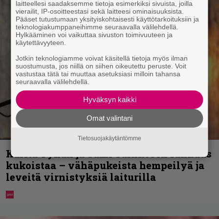
laitteellesi saadaksemme tietoja esimerkiksi sivuista, joilla
vierailit, IP-osoitteestasi sekä laitteesi ominaisuuksista.
Pääset tutustumaan yksityiskohtaisesti käyttötarkoituksiin ja
teknologiakumppaneihimme seuraavalla välilehdellä.
Hylkääminen voi vaikuttaa sivuston toimivuuteen ja
käytettävyyteen.
Jotkin teknologiamme voivat käsitellä tietoja myös ilman
suostumusta, jos niillä on siihen oikeutettu peruste. Voit
vastustaa tätä tai muuttaa asetuksiasi milloin tahansa
seuraavalla välilehdellä.
Hyväksyn kaikki
Omat valintani
Tietosuojakäytäntömme
Karita Tykän ja Sami Saikkosen rakkaus
kukoistaa – vähäpukeista hempeilyä ja
leveitä virnistyksiä laiturilla