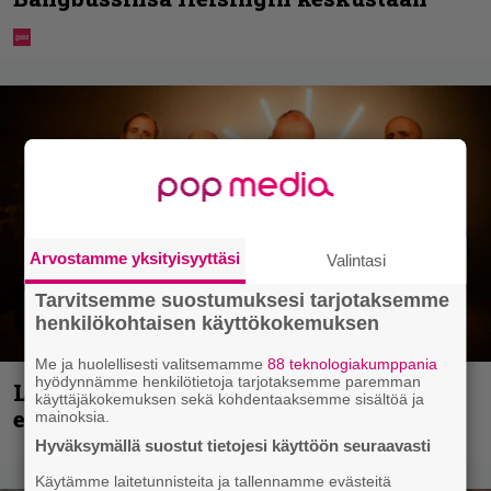
Arvostamme yksityisyyttäsi
Valintasi
Tarvitsemme suostumuksesi tarjotaksemme
henkilökohtaisen käyttökokemuksen
Me ja huolellisesti valitsemamme
88 teknologiakumppania
hyödynnämme henkilötietoja tarjotaksemme paremman
Loppuvuoden Hellsinki Metal Cruisen
käyttäjäkokemuksen sekä kohdentaaksemme sisältöä ja
esiintyjät julki
mainoksia.
Hyväksymällä suostut tietojesi käyttöön seuraavasti
Käytämme laitetunnisteita ja tallennamme evästeitä