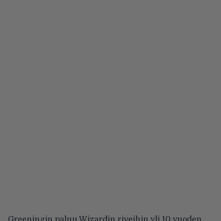
Greeningin paluu Wizardin riveihin yli 10 vuoden