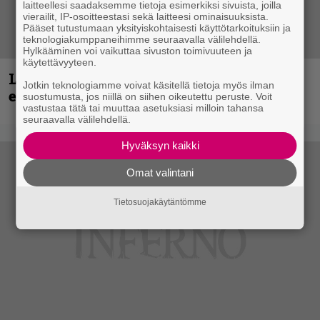
laitteellesi saadaksemme tietoja esimerkiksi sivuista, joilla
vierailit, IP-osoitteestasi sekä laitteesi ominaisuuksista.
Pääset tutustumaan yksityiskohtaisesti käyttötarkoituksiin ja
teknologiakumppaneihimme seuraavalla välilehdellä.
Hylkääminen voi vaikuttaa sivuston toimivuuteen ja
käytettävyyteen.
Loppuvuoden Hellsinki Metal Cruisen
Jotkin teknologiamme voivat käsitellä tietoja myös ilman
esiintyjät julki
suostumusta, jos niillä on siihen oikeutettu peruste. Voit
vastustaa tätä tai muuttaa asetuksiasi milloin tahansa
seuraavalla välilehdellä.
Hyväksyn kaikki
Omat valintani
Tietosuojakäytäntömme