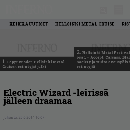
KEIKKAUUTISET
HELLSINKI METAL CRUISE
RIS
2.
Hellsinki Metal Festival
osa 1 – Accept, Carcass, Bla
1.
Loppuvuoden Hellsinki Metal
Society ja muita avauspäiv
Cruisen esiintyjät julki
esiintyjiä
Electric Wizard -leirissä
jälleen draamaa
Julkaistu:
25.6.2014 10:07