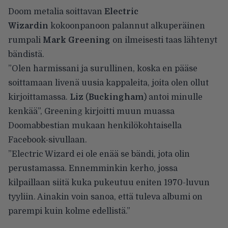
Doom metalia soittavan
Electric
Wizardin
kokoonpanoon palannut alkuperäinen
rumpali
Mark Greening
on ilmeisesti taas lähtenyt
bändistä.
”Olen harmissani ja surullinen, koska en pääse
soittamaan livenä uusia kappaleita, joita olen ollut
kirjoittamassa.
Liz
(
Buckingham
) antoi minulle
kenkää”, Greening kirjoitti muun muassa
Doomabbestian
mukaan henkilökohtaisella
Facebook-sivullaan.
”Electric Wizard ei ole enää se bändi, jota olin
perustamassa. Ennemminkin kerho, jossa
kilpaillaan siitä kuka pukeutuu eniten 1970-luvun
tyyliin. Ainakin voin sanoa, että tuleva albumi on
parempi kuin kolme edellistä.”