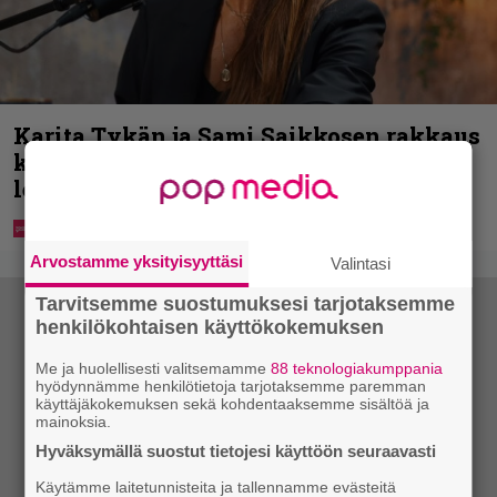
Karita Tykän ja Sami Saikkosen rakkaus
kukoistaa – vähäpukeista hempeilyä ja
leveitä virnistyksiä laiturilla
Arvostamme yksityisyyttäsi
Valintasi
Tarvitsemme suostumuksesi tarjotaksemme
henkilökohtaisen käyttökokemuksen
Me ja huolellisesti valitsemamme
88 teknologiakumppania
hyödynnämme henkilötietoja tarjotaksemme paremman
käyttäjäkokemuksen sekä kohdentaaksemme sisältöä ja
mainoksia.
Hyväksymällä suostut tietojesi käyttöön seuraavasti
Käytämme laitetunnisteita ja tallennamme evästeitä