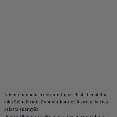
Aiheen tiimoilta ei ole annettu virallista tiedotetta,
eikä Spinefarmin Suomen-konttorilta osata kertoa
asiasta enempää.
Justin Obournin
johtaman yhtyeen rumpalin- ja