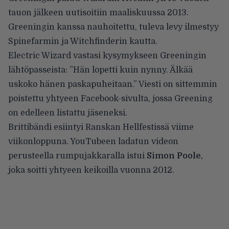
tauon jälkeen
uutisoitiin maaliskuussa 2013
.
Greeningin kanssa nauhoitettu,
tuleva levy
ilmestyy
Spinefarmin ja Witchfinderin kautta.
Electric Wizard
vastasi
kysymykseen Greeningin
lähtöpasseista: ”Hän lopetti kuin nynny. Älkää
uskoko hänen paskapuheitaan.” Viesti on sittemmin
poistettu yhtyeen Facebook-sivulta, jossa Greening
on edelleen listattu jäseneksi.
Brittibändi esiintyi Ranskan Hellfestissä viime
viikonloppuna.
YouTubeen
ladatun videon
perusteella rumpujakkaralla istui
Simon Poole
,
joka soitti yhtyeen keikoilla vuonna 2012.