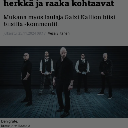
herkkä ja raaka kohtaavat
Mukana myös laulaja Galzi Kallion biisi
biisiltä -kommentit.
Julkaistu:
25.11.2024 08:17
Vesa Siltanen
Denigrate.
Kuva: Jere Haataja