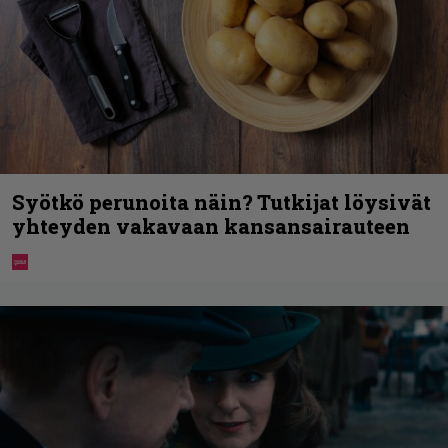
Syötkö perunoita näin? Tutkijat löysivät
yhteyden vakavaan kansansairauteen