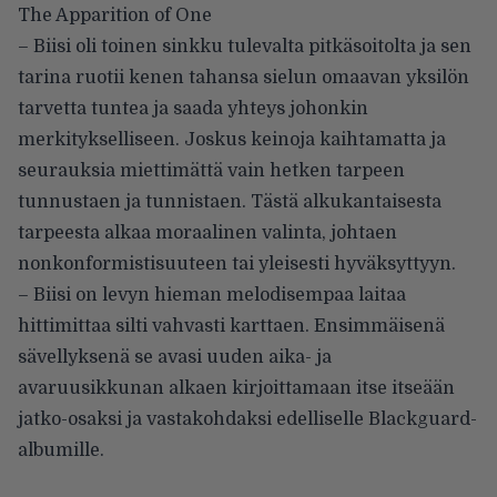
The Apparition of One
– Biisi oli toinen sinkku tulevalta pitkäsoitolta ja sen
tarina ruotii kenen tahansa sielun omaavan yksilön
tarvetta tuntea ja saada yhteys johonkin
merkitykselliseen. Joskus keinoja kaihtamatta ja
seurauksia miettimättä vain hetken tarpeen
tunnustaen ja tunnistaen. Tästä alkukantaisesta
tarpeesta alkaa moraalinen valinta, johtaen
nonkonformistisuuteen tai yleisesti hyväksyttyyn.
– Biisi on levyn hieman melodisempaa laitaa
hittimittaa silti vahvasti karttaen. Ensimmäisenä
sävellyksenä se avasi uuden aika- ja
avaruusikkunan alkaen kirjoittamaan itse itseään
jatko-osaksi ja vastakohdaksi edelliselle Blackguard-
albumille.