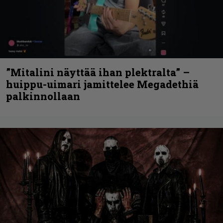
”Mitalini näyttää ihan plektralta” –
huippu-uimari jamittelee Megadethiä
palkinnollaan