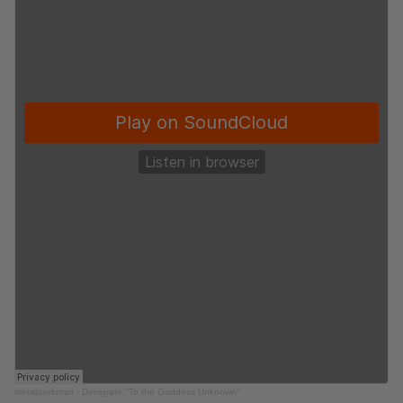
metalasylumpr
·
Denigrate "To the Goddess Unknown"