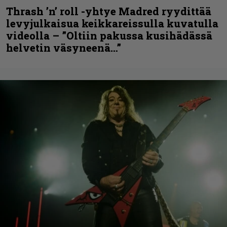
Thrash ’n’ roll -yhtye Madred ryydittää
levyjulkaisua keikkareissulla kuvatulla
videolla – ”Oltiin pakussa kusihädässä
helvetin väsyneenä…”