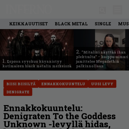
KEIKKAUUTISET
BLACK METAL
SINGLE
MUS
2.
”Mitalini näyttää ihan
plektralta” – huippu-uimari
1.
Espoon syyskuu käynnistyy
jamittelee Megadethiä
kotimaisen black metalin merkeissä
palkinnollaan
BIISI BIISILTÄ
ENNAKKOKUUNTELU
UUSI LEVY
DENIGRATE
Ennakkokuuntelu:
Denigraten To the Goddess
Unknown -levyllä hidas,