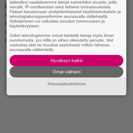
laitteellesi saadaksemme tietoja esimerkiksi sivuista, joilla
kappaleista, jonka tarttuva melodia kuvaa
vierailit, IP-osoitteestasi sekä laitteesi ominaisuuksista.
Pääset tutustumaan yksityiskohtaisesti käyttötarkoituksiin ja
suomalaista surumielistä luonteenlaatua, josta
teknologiakumppaneihimme seuraavalla välilehdellä.
Hylkääminen voi vaikuttaa sivuston toimivuuteen ja
löytyy myös kauneutta tai jopa pelkoa aiheuttavaa
käytettävyyteen.
aavemaisuutta niille joille se ei ole synnynnäisesti
Jotkin teknologiamme voivat käsitellä tietoja myös ilman
tuttua.
suostumusta, jos niillä on siihen oikeutettu peruste. Voit
vastustaa tätä tai muuttaa asetuksiasi milloin tahansa
seuraavalla välilehdellä.
Hyväksyn kaikki
Omat valintani
Tietosuojakäytäntömme