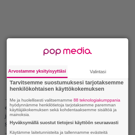
Arvostamme yksityisyyttäsi
Valintasi
Tarvitsemme suostumuksesi tarjotaksemme
henkilökohtaisen käyttökokemuksen
– Ison soinnin ja raskaan taakan takaa biisistä
Me ja huolellisesti valitsemamme
88 teknologiakumppania
hyödynnämme henkilötietoja tarjotaksemme paremman
erottuu myös langanohut toivo siitä mitä voisi olla
käyttäjäkokemuksen sekä kohdentaaksemme sisältöä ja
mainoksia.
jos…
Hyväksymällä suostut tietojesi käyttöön seuraavasti
Semidiapente
Käytämme laitetunnisteita ja tallennamme evästeitä
– Ehdottomasti yksi albumin tärkeimmistä