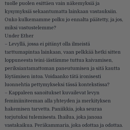
tuolle puolen esittäen vain näkemyksiä ja
kysymyksiä sekaantumatta lainkaan vastauksiin.
Onko kulkemamme polku jo ennalta päätetty, ja jos,
miksi vastustelemme?
Under Ether
– Levyllä, jossa ei pitänyt olla ilmeistä
tarttumapintaa lainkaan, vaan pelkkää hetki sitten
loppuneesta teini-iästämme tuttua kaivamisen,
periksiantamattoman paneutumisen ja sitä kautta
löytämisen intoa. Voidaanko tätä ironisesti
luonnehtia pettymykseksi tässä kontekstissa?
– Kappaleen sanoitukset kuvailevat levyn
feminiiniteeman alla yhteyden ja merkityksen
hakemisen tarvetta. Paniikkia, joka seuraa
torjutuksi tulemisesta. Ihailua, joka janoaa
vastakaikua. Peräkammaria, joka odottaa ja odottaa.