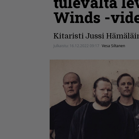
tulevalta le
Winds -vid
Kitaristi Jussi Hämäläi
Julkaistu:
16.12.2022 09:17
Vesa Siltanen