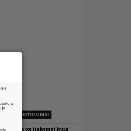
sen
tietoja
 ja
LUETUIMMAT
Metallica on tiukempi kuin
toja