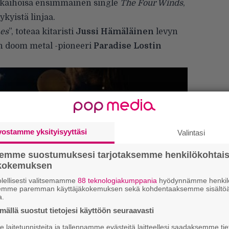
tu kaihoisa ensimmäinen single
The Four Winds
,
kyistä linjaa.
es
”, toteaa kitaristi
Jussi Hämäläinen
levyn
n doom metal -pioneeri
Paradise Lostin
vostamme yksityisyyttäsi
Valintasi
semme suostumuksesi tarjotaksemme henkilökohtai
ökokemuksen
lellisesti valitsemamme
88 teknologiakumppania
hyödynnämme henkilö
semme paremman käyttäjäkokemuksen sekä kohdentaaksemme sisältöä
a.
ällä suostut tietojesi käyttöön seuraavasti
”
laitetunnisteita ja tallennamme evästeitä laitteellesi saadaksemme tie