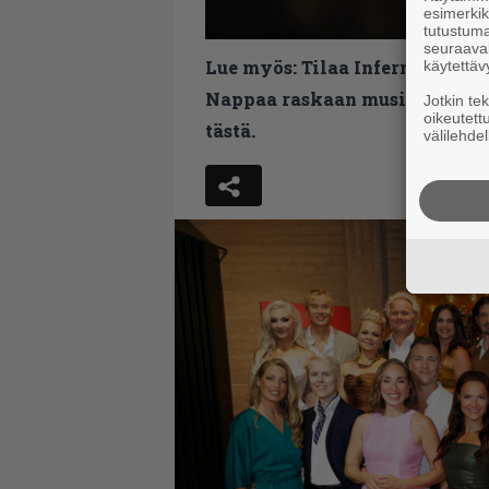
esimerkiks
tutustuma
seuraaval
Lue myös:
Tilaa Infernon uutis
käytettäv
Nappaa raskaan musiikin uutis
Jotkin te
oikeutett
tästä.
välilehdel