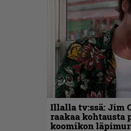
Illalla tv:ssä: Jim
raakaa kohtausta pi
koomikon läpimur