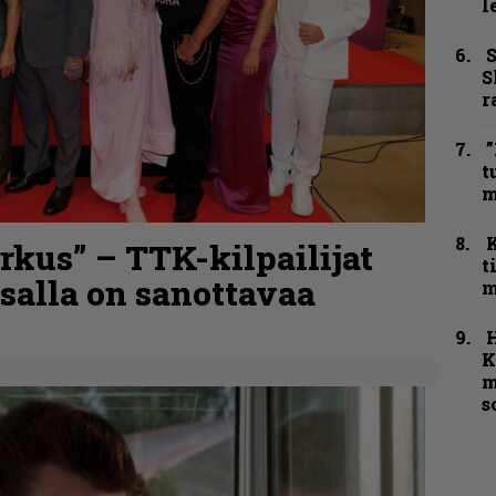
l
S
S
r
”
t
m
kus” – TTK-kilpailijat
t
nsalla on sanottavaa
m
K
m
s