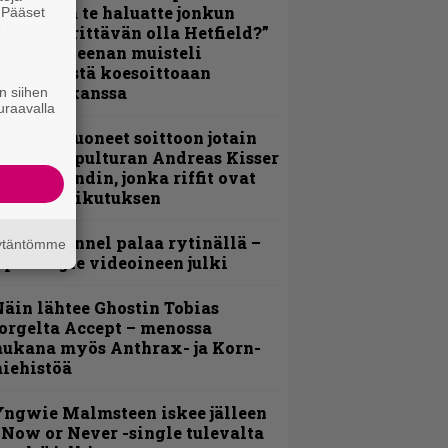
oskaan ja te haluatte jonkun
. Pääset
e
ulikan yrittävän olla Hetfield?”
 Pepper Keenan muisteli
nsimmäistä koesoittoaan
evijätin kanssa
n siihen
uraavalla
He ovat tuoneet soittoon jotain
utta” – Sepulturan Andreas Kisser
imeää bändin, jonka riffit ovat
ehneet vaikutuksen
lind Channel palaa rytinällä –
äytäntömme
uplasingle videoineen julki
äin lähtee Ghostin Tobias
orgelta Accept – menossa
ukana myös Anthrax- ja Korn-
iehistöä
ngwie Malmsteen iskee jälleen
 Now or Never -single tulevalta