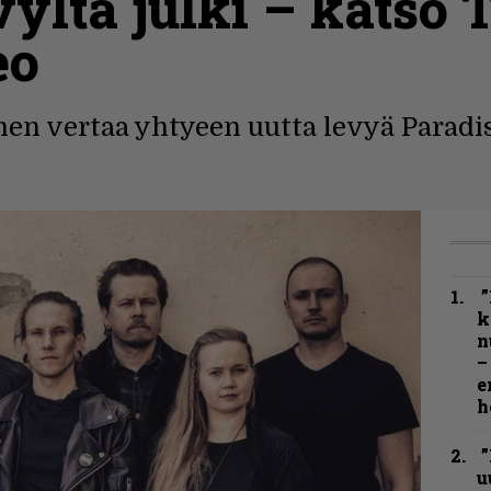
vyltä julki – katso 
eo
nen vertaa yhtyeen uutta levyä Paradi
”
k
n
–
e
h
”
u