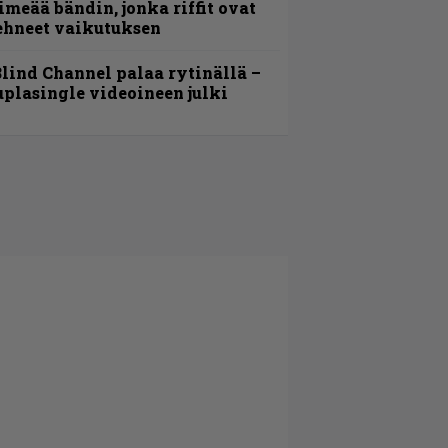
imeää bändin, jonka riffit ovat
ehneet vaikutuksen
lind Channel palaa rytinällä –
uplasingle videoineen julki