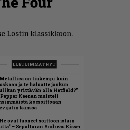
The Four
se Lostin klassikkoon.
LUETUIMMAT NYT
Metallica on tiukempi kuin
oskaan ja te haluatte jonkun
ulikan yrittävän olla Hetfield?”
 Pepper Keenan muisteli
nsimmäistä koesoittoaan
evijätin kanssa
He ovat tuoneet soittoon jotain
utta” – Sepulturan Andreas Kisser