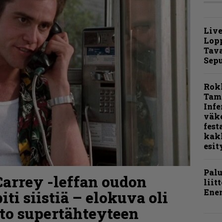
Live
Lop
Tava
Sepu
Rok
Tamp
Infe
väk
fest
kak
esit
Pal
 Carrey -leffan oudon
liit
Ene
ti siistiä – elokuva oli
to supertähteyteen