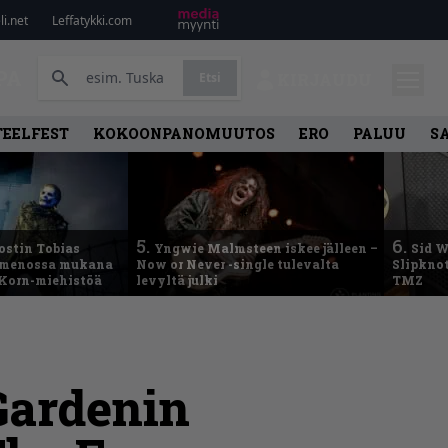
i.net
Leffatykki.com
PA
Etsi
KIRJAUDU
TEELFEST
KOKOONPANOMUUTOS
ERO
PALUU
S
5.
6.
ostin Tobias
Yngwie Malmsteen iskee jälleen –
Sid W
– menossa mukana
Now or Never -single tulevalta
Slipknot
 Korn-miehistöä
levyltä julki
TMZ
Gardenin