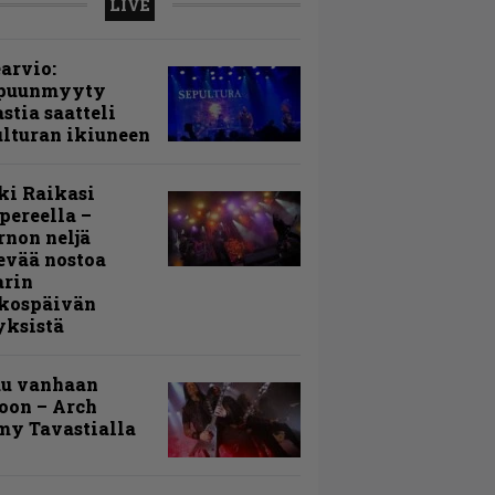
LIVE
arvio:
puunmyyty
stia saatteli
lturan ikiuneen
ki Raikasi
ereella –
rnon neljä
evää nostoa
arin
kospäivän
yksistä
uu vanhaan
toon – Arch
my Tavastialla