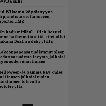
evyltä julki
id Wilsonin käytös syynä
lipknotista erottamiseen,
aportoi TMZ
En kadu mitään” – Rick Rozz ei
unne katkeruutta siitä, ettei ollut
ukana Deathin debyytillä
Kokoonpanonsa uudistanut Sleep
iedottaa uudesta levystä, julkaisi
yös uuden maistiaisen
Helloween- ja Gamma Ray -mies
ai Hansen julkaisi uuden
aistiaisen tulevalta
oololevyltä