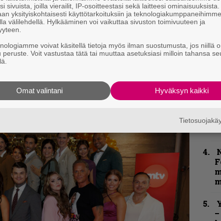
k
i sivuista, joilla vierailit, IP-osoitteestasi sekä laitteesi ominaisuuksista
an yksityiskohtaisesti käyttötarkoituksiin ja teknologiakumppaneihimm
n
la välilehdellä. Hylkääminen voi vaikuttaa sivuston toimivuuteen ja
–
kirje ja tiedät mistä kahvitauolla puhutaan!
yyteen.
e
et ja puheenaiheet suoraan sähköpostiin
h
knologiamme voivat käsitellä tietoja myös ilman suostumusta, jos niillä o
u peruste. Voit vastustaa tätä tai muuttaa asetuksiasi milloin tahansa se
lä.
”
u
n
Omat valintani
Hyväksyn kaikki
t
B
Tietosuojak
t
N
F
m
m
Y
–