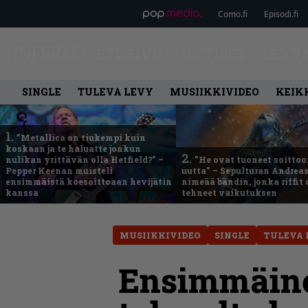
Como.fi
Episodi.fi
ETUSIVU
UUTISET
LEVY
SINGLE
TULEVA LEVY
MUSIIKKIVIDEO
KEIK
1.
”Metallica on tiukempi kuin
koskaan ja te haluatte jonkun
2.
nulikan yrittävän olla Hetfield?” –
”He ovat tuoneet soittoo
Pepper Keenan muisteli
uutta” – Sepulturan Andreas
ensimmäistä koesoittoaan hevijätin
nimeää bändin, jonka riffit
kanssa
tehneet vaikutuksen
MUSIIKKIVIDEO
SINGLE
TULEVA 
Ensimmäine