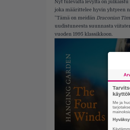
Nyt tulevalta levyltä on julkais
joka määrittelee hyvin yhtyeen ny
”Tämä on meidän
Draconian Tim
uudistuneesta suunnasta viitate
vuoden 1995 klassikkoon.
Ar
Tarvit
käytt
Me ja huo
tarjotak
mainoksi
Hyväksym
Käytämme 