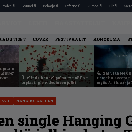
Voice.fi
Soundi.fi
Pelaaja.fi
Inferno.fi
Rumba.fi
Tilt.fi
Metel
ARVIOT
LEHTI
HAASTATTELUT
KAUP
KAUUTISET
COVER
FESTIVAALIT
KOKOELMA
S
n jotain
4.
 Kisser
Näin lähtee Gh
3.
 ovat
Blind Channel palaa rytinällä –
Forgelta Accept 
tuplasingle videoineen julki
myös Anthrax- ja
LEVY
HANGING GARDEN
n single Hanging 