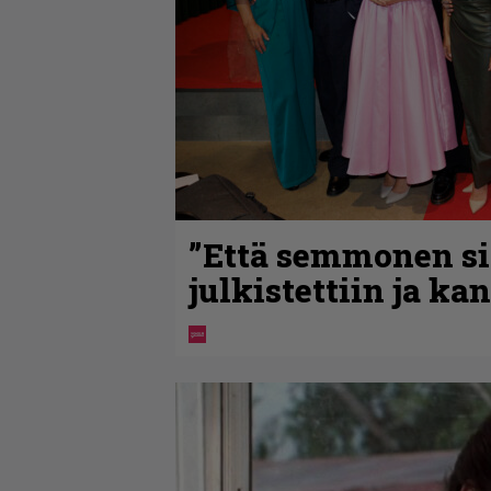
”Että semmonen sir
julkistettiin ja ka