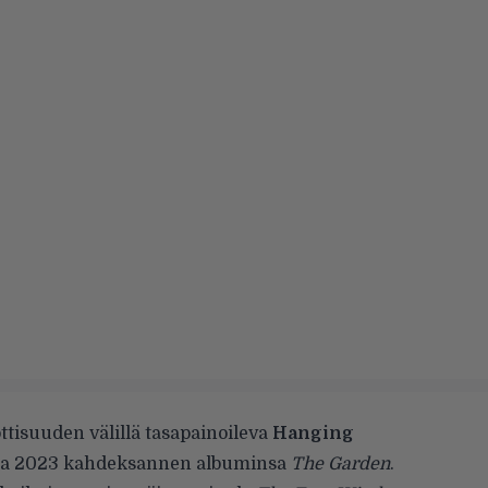
isuuden välillä tasapainoileva
Hanging
ta 2023
kahdeksannen albuminsa
The Garden
.