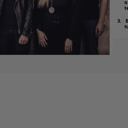
n
t
B
t