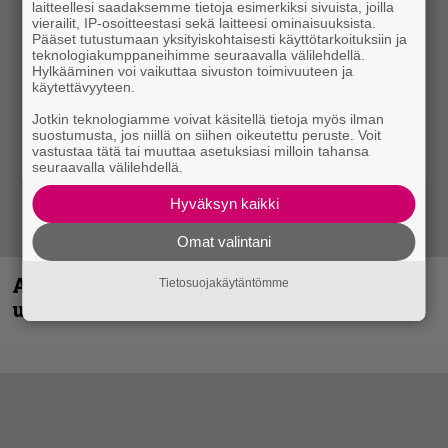
laitteellesi saadaksemme tietoja esimerkiksi sivuista, joilla
vierailit, IP-osoitteestasi sekä laitteesi ominaisuuksista.
Pääset tutustumaan yksityiskohtaisesti käyttötarkoituksiin ja
teknologiakumppaneihimme seuraavalla välilehdellä.
Hylkääminen voi vaikuttaa sivuston toimivuuteen ja
käytettävyyteen.
Jotkin teknologiamme voivat käsitellä tietoja myös ilman
suostumusta, jos niillä on siihen oikeutettu peruste. Voit
vastustaa tätä tai muuttaa asetuksiasi milloin tahansa
seuraavalla välilehdellä.
Hyväksyn kaikki
Omat valintani
Anthrax vie katsojat keikkatunnelmiin
Tietosuojakäytäntömme
uudella videollaan