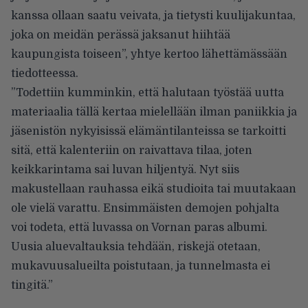
kanssa ollaan saatu veivata, ja tietysti kuulijakuntaa,
joka on meidän perässä jaksanut hiihtää
kaupungista toiseen”, yhtye kertoo lähettämässään
tiedotteessa.
”Todettiin kumminkin, että halutaan työstää uutta
materiaalia tällä kertaa mielellään ilman paniikkia ja
jäsenistön nykyisissä elämäntilanteissa se tarkoitti
sitä, että kalenteriin on raivattava tilaa, joten
keikkarintama sai luvan hiljentyä. Nyt siis
makustellaan rauhassa eikä studioita tai muutakaan
ole vielä varattu. Ensimmäisten demojen pohjalta
voi todeta, että luvassa on Vornan paras albumi.
Uusia aluevaltauksia tehdään, riskejä otetaan,
mukavuusalueilta poistutaan, ja tunnelmasta ei
tingitä.”