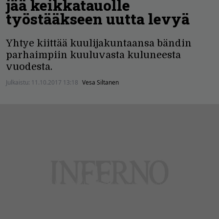
jää keikkatauolle
työstääkseen uutta levyä
Yhtye kiittää kuulijakuntaansa bändin
parhaimpiin kuuluvasta kuluneesta
vuodesta.
Julkaistu:
11.10.2017 13:18
Vesa Siltanen