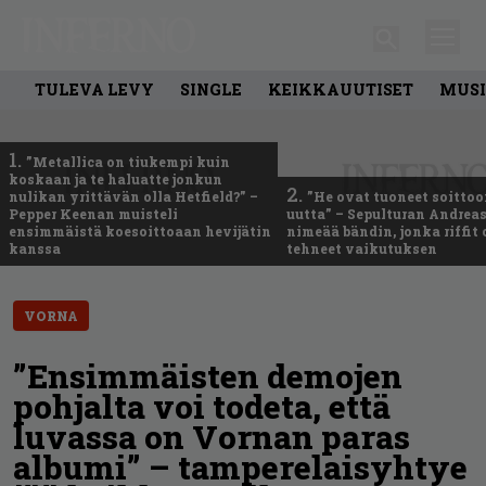
TULEVA LEVY
SINGLE
KEIKKAUUTISET
MUSI
1.
”Metallica on tiukempi kuin
koskaan ja te haluatte jonkun
2.
nulikan yrittävän olla Hetfield?” –
”He ovat tuoneet soittoo
Pepper Keenan muisteli
uutta” – Sepulturan Andreas
ensimmäistä koesoittoaan hevijätin
nimeää bändin, jonka riffit
kanssa
tehneet vaikutuksen
VORNA
”Ensimmäisten demojen
pohjalta voi todeta, että
luvassa on Vornan paras
albumi” – tamperelaisyhtye