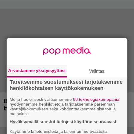
Arvostamme yksityisyyttäsi
Valintasi
Tarvitsemme suostumuksesi tarjotaksemme
henkilökohtaisen käyttökokemuksen
Blind Channel palaa rytinällä –
Me ja huolellisesti valitsemamme
88 teknologiakumppania
hyödynnämme henkilötietoja tarjotaksemme paremman
tuplasingle videoineen julki
käyttäjäkokemuksen sekä kohdentaaksemme sisältöä ja
mainoksia.
Hyväksymällä suostut tietojesi käyttöön seuraavasti
Käytämme laitetunnisteita ja tallennamme evästeitä