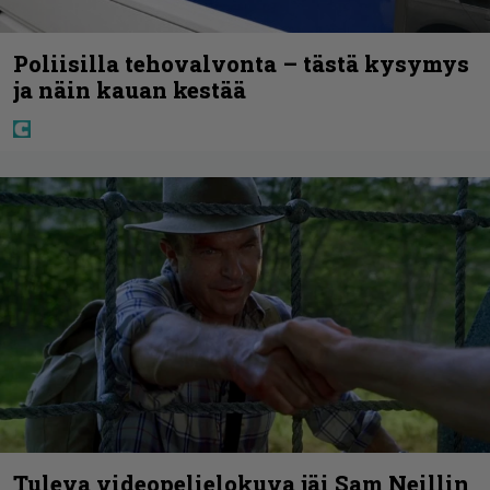
Poliisilla tehovalvonta – tästä kysymys
ja näin kauan kestää
Tuleva videopelielokuva jäi Sam Neillin