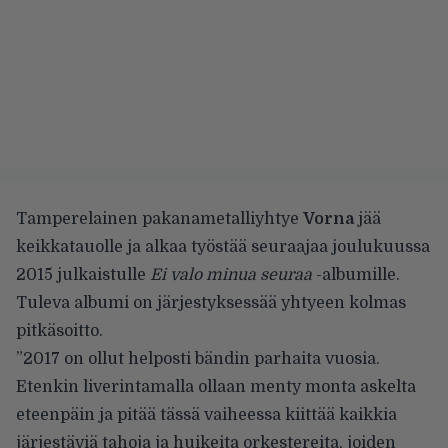
Tamperelainen pakanametalliyhtye
Vorna
jää
keikkatauolle ja alkaa työstää seuraajaa joulukuussa
2015 julkaistulle
Ei valo minua seuraa
-albumille
.
Tuleva albumi on järjestyksessää yhtyeen kolmas
pitkäsoitto.
”2017 on ollut helposti bändin parhaita vuosia.
Etenkin liverintamalla ollaan menty monta askelta
eteenpäin ja pitää tässä vaiheessa kiittää kaikkia
järjestäviä tahoja ja huikeita orkestereita, joiden