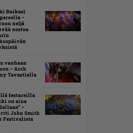
ki Raikasi
ereella –
rnon neljä
evää nostoa
arin
kospäivän
yksistä
uu vanhaan
toon – Arch
my Tavastialla
llä festareilla
ki on aina
allaan” –
rtti John Smith
 Festivalista