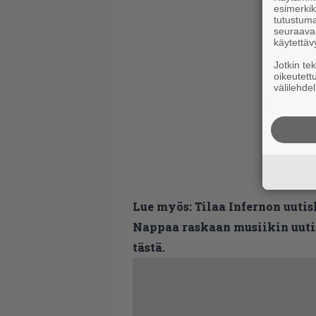
esimerkiks
tutustuma
seuraaval
käytettäv
Jotkin te
oikeutett
välilehdel
Lue myös:
Tilaa Infernon uutis
Nappaa raskaan musiikin uutis
tästä.