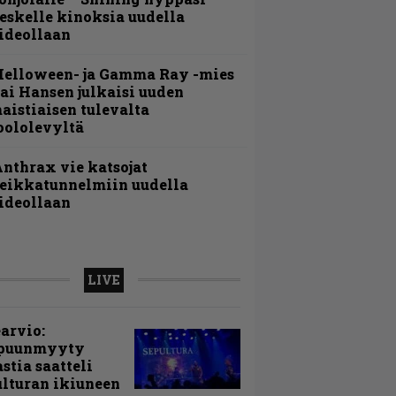
eskelle kinoksia uudella
ideollaan
Helloween- ja Gamma Ray -mies
ai Hansen julkaisi uuden
aistiaisen tulevalta
oololevyltä
nthrax vie katsojat
eikkatunnelmiin uudella
ideollaan
LIVE
arvio:
puunmyyty
stia saatteli
lturan ikiuneen