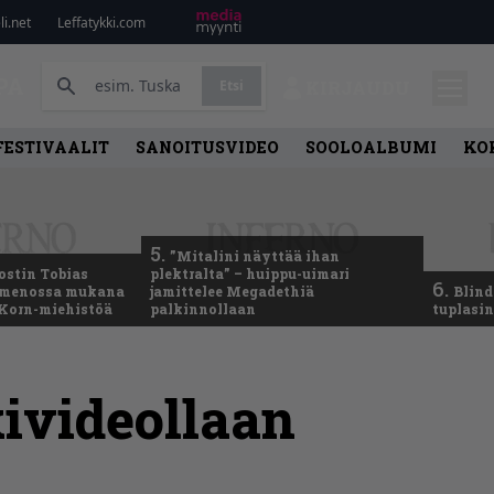
i.net
Leffatykki.com
PA
Etsi
KIRJAUDU
FESTIVAALIT
SANOITUSVIDEO
SOOLOALBUMI
KO
5.
”Mitalini näyttää ihan
ostin Tobias
plektralta” – huippu-uimari
6.
– menossa mukana
jamittelee Megadethiä
Blind
 Korn-miehistöä
palkinnollaan
tuplasin
ivideollaan