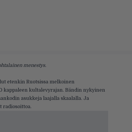
ohtalainen menestys.
llut etenkin Ruotsissa melkoinen
0 kappaleen kultalevyrajan. Bändin nykyinen
sankodin asukkeja laajalla skaalalla. Ja
 radiosoittoa.