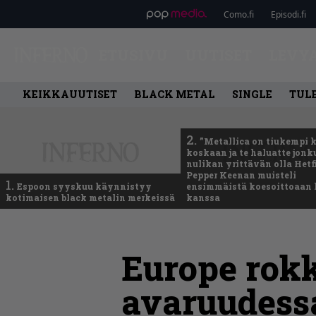
Como.fi
Episodi.fi
ETUSIVU
UUTISET
LEVY
KEIKKAUUTISET
BLACK METAL
SINGLE
TUL
2.
”Metallica on tiukempi 
koskaan ja te haluatte jonk
nulikan yrittävän olla Hetfi
Pepper Keenan muisteli
1.
Espoon syyskuu käynnistyy
ensimmäistä koesoittoaan 
kotimaisen black metalin merkeissä
kanssa
Europe rokk
avaruudessa