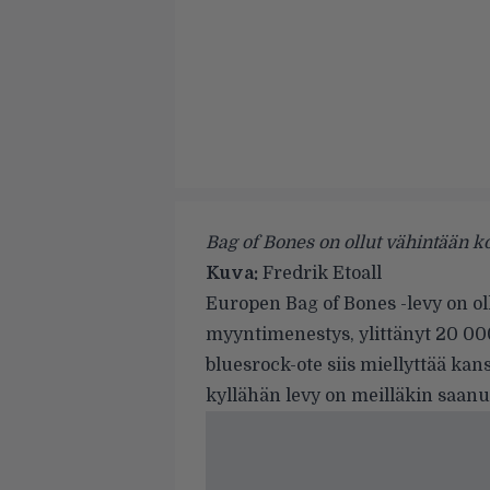
Bag of Bones on ollut vähintään k
Kuva:
Fredrik Etoall
Europen
Bag of Bones -levy on o
myyntimenestys, ylittänyt 20 00
bluesrock-ote siis miellyttää kan
kyllähän levy on meilläkin saanut