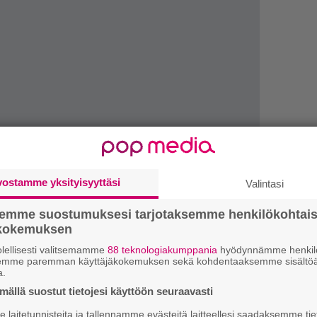
vostamme yksityisyyttäsi
Valintasi
k
semme suostumuksesi tarjotaksemme henkilökohtai
m
ökokemuksen
”
lellisesti valitsemamme
88 teknologiakumppania
hyödynnämme henkilö
k
semme paremman käyttäjäkokemuksen sekä kohdentaaksemme sisältöä
a.
n
video, jolla bändi mellastaa avaruudessa. Katso
–
ällä suostut tietojesi käyttöön seuraavasti
e
laitetunnisteita ja tallennamme evästeitä laitteellesi saadaksemme tie