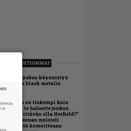
LUETUIMMAT
Espoon syyskuu käynnistyy
otimaisen black metalin
sen
erkeissä
Metallica on tiukempi kuin
tietoja
oskaan ja te haluatte jonkun
 ja
ulikan yrittävän olla Hetfield?”
 Pepper Keenan muisteli
nsimmäistä koesoittoaan
toja