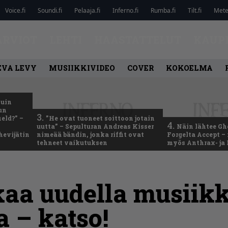
Voice.fi
Soundi.fi
Pelaaja.fi
Inferno.fi
Rumba.fi
Tilt.fi
Metel
ARVIOT
LEHTI
HAASTATTELUT
KAUP
EVA LEVY
MUSIIKKIVIDEO
COVER
KOKOELMA
kuin
un
3.
eld?” –
”He ovat tuoneet soittoon jotain
4.
uutta” – Sepulturan Andreas Kisser
Näin lähtee Gh
hevijätin
nimeää bändin, jonka riffit ovat
Forgelta Accept 
tehneet vaikutuksen
myös Anthrax- ja
aa uudella musiikk
 – katso!