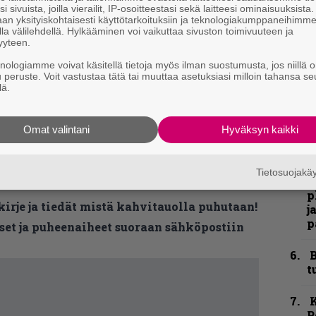
h
i sivuista, joilla vierailit, IP-osoitteestasi sekä laitteesi ominaisuuksista
an yksityiskohtaisesti käyttötarkoituksiin ja teknologiakumppaneihimm
la välilehdellä. Hylkääminen voi vaikuttaa sivuston toimivuuteen ja
”
yyteen.
u
n
knologiamme voivat käsitellä tietoja myös ilman suostumusta, jos niillä o
t
u peruste. Voit vastustaa tätä tai muuttaa asetuksiasi milloin tahansa se
lä.
N
F
Omat valintani
Hyväksyn kaikki
m
m
Tietosuojak
”
p
kirje ja tiedät mistä kahvitauolla puhutaan!
j
p
et ja puheenaiheet suoraan sähköpostiin
B
t
K
P