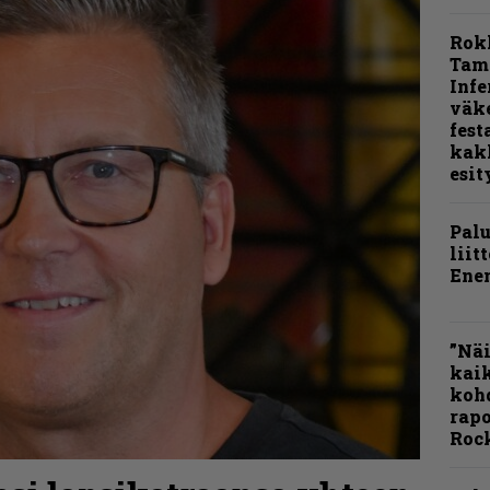
Rok
Tamp
Infe
väk
fest
kak
esit
Pal
liit
Ene
”Näi
kaik
kohd
rapo
Rock