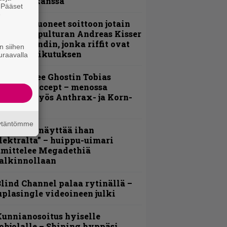
evijätin kanssa
. Pääset
e
He ovat tuoneet soittoon jotain
utta” – Sepulturan Andreas Kisser
imeää bändin, jonka riffit ovat
n siihen
ehneet vaikutuksen
uraavalla
äin lähtee Ghostin Tobias
orgelta Accept – menossa
ukana myös Anthrax- ja Korn-
iehistöä
äytäntömme
Mitalini näyttää ihan
lektralta” – huippu-uimari
amittelee Megadethiä
alkinnollaan
lind Channel palaa rytinällä –
uplasingle videoineen julki
unnianosoitus hyiselle
ohjolalle – Shining hyppäsi