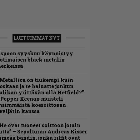
LUETUIMMAT NYT
Espoon syyskuu käynnistyy
otimaisen black metalin
erkeissä
Metallica on tiukempi kuin
oskaan ja te haluatte jonkun
ulikan yrittävän olla Hetfield?”
 Pepper Keenan muisteli
nsimmäistä koesoittoaan
evijätin kanssa
He ovat tuoneet soittoon jotain
utta” – Sepulturan Andreas Kisser
imeää bändin, jonka riffit ovat