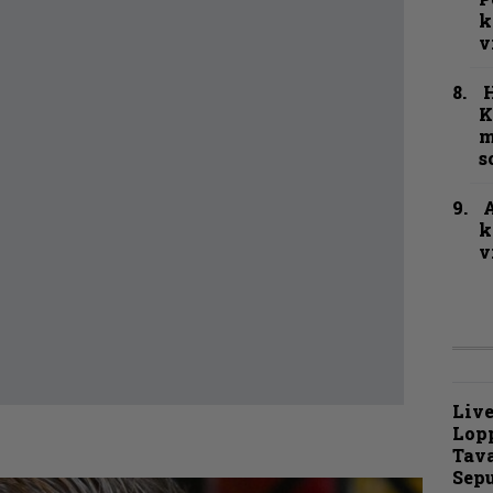
k
v
K
m
s
A
k
v
Live
Lop
Tava
Sepu