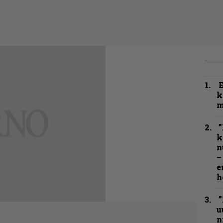
k
m
”
k
n
–
e
h
”
u
n