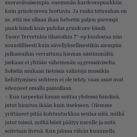
suoraviivaisempia, enemmän hardcorepunkkiin
kuin grindcoreen luottavia. Ja raaka totuushan on
se, että me ollaan ihan helvetin paljon parempi
punk-bändi kuin puhdas grindcore-bändi.
Tuore Tervetuloa tilastoihin 7″-ep kuulostaa niin
soundillisesti kuin sävellyksellisestikin aiempiin
julkaisuihin verrattuna hieman siistimmältä,
joskaan ei yhtään vähemmän aggressiiviselta.
Solistin mukaan tietoisia valintoja musiikin
kehittymisen suhteen ei ole tehty, vaan asiat ovat
edenneet omalla painollaan.
– Kun tarpeeksi kauan soittaa yhdessä bändinä,
jutut hioutuu ikään kuin itsekseen. Olemme
yrittäneet pitää kohtuutarkkaa seulaa siitä, mitkä
jutut toimii, mitkä biisit päätyy narulle ja mitä
soitetaan livenä. Kun jaksaa vähän kuunnella