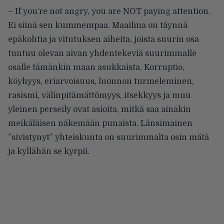
– If you’re not angry, you are NOT paying attention.
Ei siinä sen kummempaa. Maailma on täynnä
epäkohtia ja vitutuksen aiheita, joista suurin osa
tuntuu olevan aivan yhdentekeviä suurimmalle
osalle tämänkin maan asukkaista. Korruptio,
köyhyys, eriarvoisuus, luonnon turmeleminen,
rasismi, välinpitämättömyys, itsekkyys ja muu
yleinen perseily ovat asioita, mitkä saa ainakin
meikäläisen näkemään punaista. Länsimainen
”sivistynyt” yhteiskunta on suurimmalta osin mätä
ja kyllähän se kyrpii.