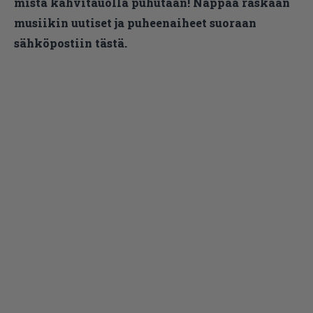
mistä kahvitauolla puhutaan! Nappaa raskaan
musiikin uutiset ja puheenaiheet suoraan
sähköpostiin tästä.