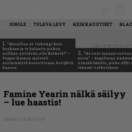
SINGLE
TULEVA LEVY
KEIKKAUUTISET
BLAC
1.
”Metallica on tiukempi kuin
koskaan ja te haluatte jonkun
2.
nulikan yrittävän olla Hetfield?” –
”He ovat tuoneet soittoo
Pepper Keenan muisteli
uutta” – Sepulturan Andreas
ensimmäistä koesoittoaan hevijätin
nimeää bändin, jonka riffit
kanssa
tehneet vaikutuksen
Famine Yearin nälkä säilyy
– lue haastis!
Julkaistu:
17.8.2012 11:41