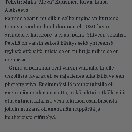
Teksti:
Miika ”Mega” Kuusinen
Kuva:
Ljuba
Alekseeva
Famine Yearin musiikin selkeimpinä vaikutteina
toimivat vanhan koulukunnan eli 1980-luvun
grindcore, hardcore ja crust punk. Yhtyeen vokalisti
Petellä on varsin selkeä käsitys sekä yhtyeensä
tyylistä että siitä, mistä se on tullut ja mihin se on
menossa.
– Grind ja punkhan ovat varsin vanhalle liitolle
uskollista tavaraa eli se raja lienee aika lailla veteen
piirretty viiva. Ensimmäisillä nauhoituksilla oli
enemmän modernia otetta, mikä johtui pitkälle siitä,
että entinen kitaristi Vesa teki ison osan biiseistä
jolloin mukana oli enemmän näppärää ja
koukeroista riffittelyä.