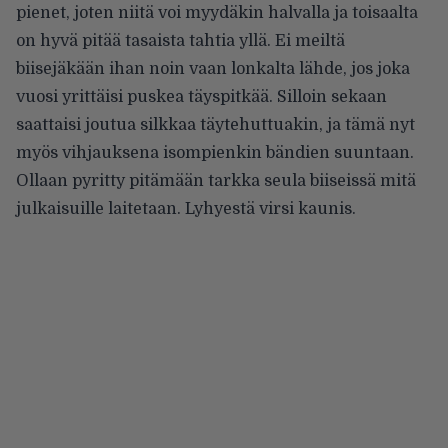
pienet, joten niitä voi myydäkin halvalla ja toisaalta
on hyvä pitää tasaista tahtia yllä. Ei meiltä
biisejäkään ihan noin vaan lonkalta lähde, jos joka
vuosi yrittäisi puskea täyspitkää. Silloin sekaan
saattaisi joutua silkkaa täytehuttuakin, ja tämä nyt
myös vihjauksena isompienkin bändien suuntaan.
Ollaan pyritty pitämään tarkka seula biiseissä mitä
julkaisuille laitetaan. Lyhyestä virsi kaunis.