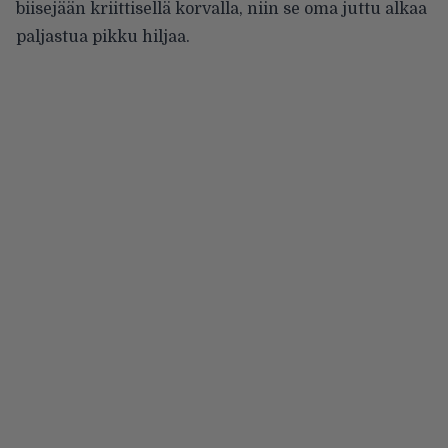
biisejään kriittisellä korvalla, niin se oma juttu alkaa
paljastua pikku hiljaa.