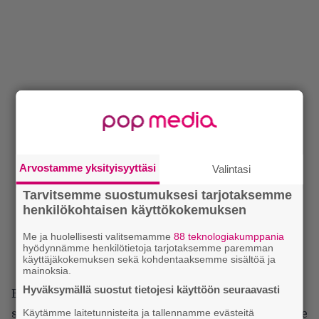
Arvostamme yksityisyyttäsi
Valintasi
Tarvitsemme suostumuksesi tarjotaksemme
henkilökohtaisen käyttökokemuksen
Me ja huolellisesti valitsemamme
88 teknologiakumppania
hyödynnämme henkilötietoja tarjotaksemme paremman
käyttäjäkokemuksen sekä kohdentaaksemme sisältöä ja
mainoksia.
Hyväksymällä suostut tietojesi käyttöön seuraavasti
Bändi on ilmaissut itseään tasapuolisesti sekä
Käytämme laitetunnisteita ja tallennamme evästeitä
suomeksi että englanniksi. Peten mukaan kyse ei ole