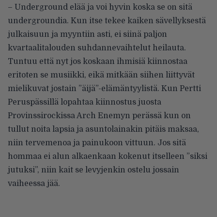
– Underground elää ja voi hyvin koska se on sitä
undergroundia. Kun itse tekee kaiken sävellyksestä
julkaisuun ja myyntiin asti, ei siinä paljon
kvartaalitalouden suhdannevaihtelut heilauta.
Tuntuu että nyt jos koskaan ihmisiä kiinnostaa
eritoten se musiikki, eikä mitkään siihen liittyvät
mielikuvat jostain ”äijä”-elämäntyylistä. Kun Pertti
Peruspässillä lopahtaa kiinnostus juosta
Provinssirockissa Arch Enemyn perässä kun on
tullut noita lapsia ja asuntolainakin pitäis maksaa,
niin tervemenoa ja painukoon vittuun. Jos sitä
hommaa ei alun alkaenkaan kokenut itselleen ”siksi
jutuksi”, niin kait se levyjenkin ostelu jossain
vaiheessa jää.