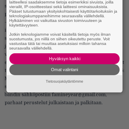
laitteellesi saadaksemme tietoja esimerkiksi sivuista, joilla
siitä, etteikö osattaisi päättää kumpi kieli sopii
vierailit, IP-osoitteestasi sekä laitteesi ominaisuuksista.
Pääset tutustumaan yksityiskohtaisesti käyttötarkoituksiin ja
paremmin ajatusten julki tuomiseen ja suuhun.
teknologiakumppaneihimme seuraavalla välilehdellä.
Hylkääminen voi vaikuttaa sivuston toimivuuteen ja
– Tätä ovat monet ihmetelleet ja yhtälailla meitä
käytettävyyteen.
ihmetyttää, että teitä muita ihmetyttää. Joskus
Jotkin teknologiamme voivat käsitellä tietoja myös ilman
sanottava löytää sujuvammin muotonsa suomeksi,
suostumusta, jos niillä on siihen oikeutettu peruste. Voit
vastustaa tätä tai muuttaa asetuksiasi milloin tahansa
joskus taas englanniksi. Kyllähän bändit, ja
seuraavalla välilehdellä.
varsinkin punk-bändit, ovat käyttäneet niin
Hyväksyn kaikki
englantia kuin äidinkieltäkin sanoja tehdessään. Nyt
Omat valintani
tahdommekin näin julkisesti kysyä teiltä hyvä yleisö:
MIKSI meidän pitäisi tehdä sanoituksia JOKO
Tietosuojakäytäntömme
suomeksi TAI englanniksi? Vastauksia voi lähettää
bändin sähköpostiin
famineyear@gmail.com
,
parhaat perustelut julkaistaan ja palkitaan.