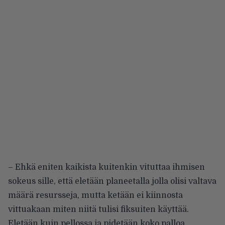
– Ehkä eniten kaikista kuitenkin vituttaa ihmisen
sokeus sille, että eletään planeetalla jolla olisi valtava
määrä resursseja, mutta ketään ei kiinnosta
vittuakaan miten niitä tulisi fiksuiten käyttää.
Eletään kuin pellossa ja pidetään koko palloa