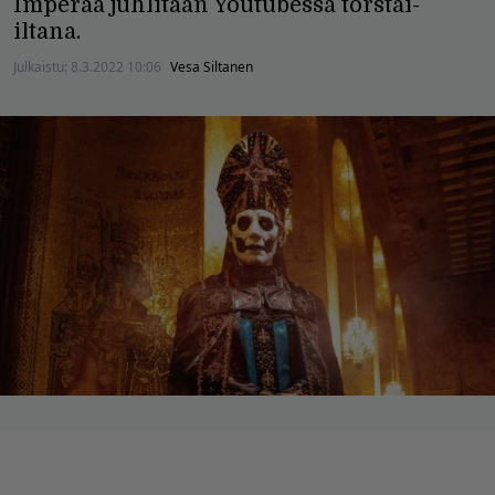
Imperaa juhlitaan Youtubessa torstai-
iltana.
Julkaistu:
8.3.2022 10:06
Vesa Siltanen