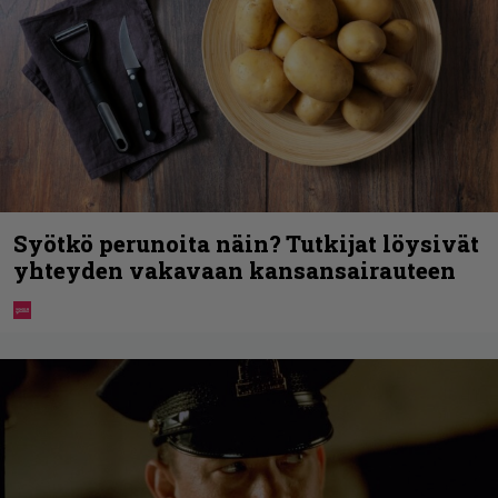
Syötkö perunoita näin? Tutkijat löysivät
yhteyden vakavaan kansansairauteen