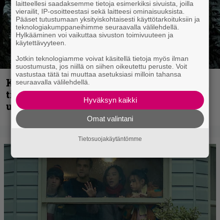
laitteellesi saadaksemme tietoja esimerkiksi sivuista, joilla
vierailit, IP-osoitteestasi sekä laitteesi ominaisuuksista.
Pääset tutustumaan yksityiskohtaisesti käyttötarkoituksiin ja
teknologiakumppaneihimme seuraavalla välilehdellä.
Hylkääminen voi vaikuttaa sivuston toimivuuteen ja
käytettävyyteen.
Jotkin teknologiamme voivat käsitellä tietoja myös ilman
suostumusta, jos niillä on siihen oikeutettu peruste. Voit
vastustaa tätä tai muuttaa asetuksiasi milloin tahansa
Kokoonpanonsa uudistanut Sleep
seuraavalla välilehdellä.
tiedottaa uudesta levystä, julkaisi myös
Hyväksyn kaikki
uuden maistiaisen
Omat valintani
Tietosuojakäytäntömme