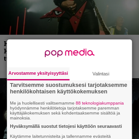
Helloween- ja Gamma Ray -mies Kai
Hansen julkaisi uuden maistiaisen
tulevalta soololevyltä
Arvostamme yksityisyyttäsi
Valintasi
Tarvitsemme suostumuksesi tarjotaksemme
henkilökohtaisen käyttökokemuksen
Me ja huolellisesti valitsemamme
88 teknologiakumppania
hyödynnämme henkilötietoja tarjotaksemme paremman
käyttäjäkokemuksen sekä kohdentaaksemme sisältöä ja
mainoksia.
Hyväksymällä suostut tietojesi käyttöön seuraavasti
Käytämme laitetunnisteita ja tallennamme evästeitä