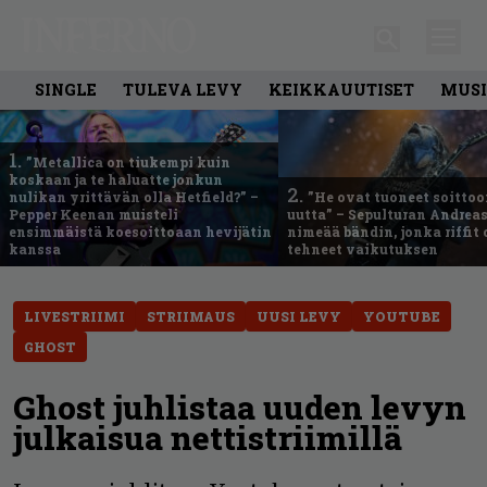
SINGLE
TULEVA LEVY
KEIKKAUUTISET
MUSI
1.
”Metallica on tiukempi kuin
koskaan ja te haluatte jonkun
2.
nulikan yrittävän olla Hetfield?” –
”He ovat tuoneet soittoo
Pepper Keenan muisteli
uutta” – Sepulturan Andreas
ensimmäistä koesoittoaan hevijätin
nimeää bändin, jonka riffit
kanssa
tehneet vaikutuksen
LIVESTRIIMI
STRIIMAUS
UUSI LEVY
YOUTUBE
GHOST
Ghost juhlistaa uuden levyn
julkaisua nettistriimillä