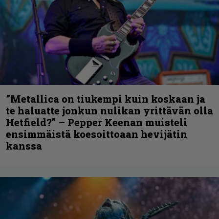
”Metallica on tiukempi kuin koskaan ja
te haluatte jonkun nulikan yrittävän olla
Hetfield?” – Pepper Keenan muisteli
ensimmäistä koesoittoaan hevijätin
kanssa