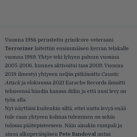
Vuonna 1986 perustettu grindcore-veteraani
Terrorizer
laitettiin ensimmäisen kerran telakalle
vuonna 1989. Yhtye teki lyhyen paluun vuosina
2005-2006, kunnes aktivoitui taas 2009. Vuonna
2018 ilmestyi yhtyeen neljäs pitkäsoitto
Caustic
Attack
ja elokuussa 2021 Earache Records ilmoitti
tehneensä bändin kanssa diilin
ja että uusi levy on
työn alla.
Nyt näyttäisi kuitenkin siltä, ettei uutta levyä enää
tule vaan yhtyeen kolmas tuleminen on sekin
tulossa päätepisteeseen. Näin ainakin rumpali ja
ainoa alkuperäisjäsen
Pete Sandoval
antaa