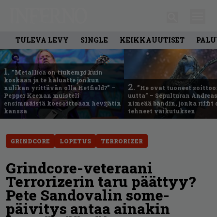
TULEVA LEVY
SINGLE
KEIKKAUUTISET
PALU
1.
”Metallica on tiukempi kuin
koskaan ja te haluatte jonkun
2.
nulikan yrittävän olla Hetfield?” –
”He ovat tuoneet soittoo
Pepper Keenan muisteli
uutta” – Sepulturan Andreas
ensimmäistä koesoittoaan hevijätin
nimeää bändin, jonka riffit
kanssa
tehneet vaikutuksen
GRINDCORE
LOPETUS
TERRORIZER
Grindcore-veteraani
Terrorizerin taru päättyy?
Pete Sandovalin some-
päivitys antaa ainakin