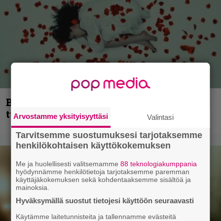
Blind Channel palaa rytinällä –
tuplasingle videoineen julki
Arvostamme yksityisyyttäsi
Valintasi
Tarvitsemme suostumuksesi tarjotaksemme
henkilökohtaisen käyttökokemuksen
Me ja huolellisesti valitsemamme
88 teknologiakumppania
hyödynnämme henkilötietoja tarjotaksemme paremman
käyttäjäkokemuksen sekä kohdentaaksemme sisältöä ja
mainoksia.
Hyväksymällä suostut tietojesi käyttöön seuraavasti
Käytämme laitetunnisteita ja tallennamme evästeitä