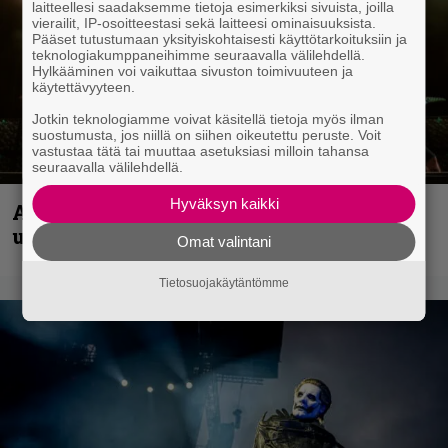
laitteellesi saadaksemme tietoja esimerkiksi sivuista, joilla
vierailit, IP-osoitteestasi sekä laitteesi ominaisuuksista.
Pääset tutustumaan yksityiskohtaisesti käyttötarkoituksiin ja
teknologiakumppaneihimme seuraavalla välilehdellä.
Hylkääminen voi vaikuttaa sivuston toimivuuteen ja
käytettävyyteen.
Jotkin teknologiamme voivat käsitellä tietoja myös ilman
suostumusta, jos niillä on siihen oikeutettu peruste. Voit
vastustaa tätä tai muuttaa asetuksiasi milloin tahansa
seuraavalla välilehdellä.
Hyväksyn kaikki
Anthrax vie katsojat keikkatunnelmiin
uudella videollaan
Omat valintani
Tietosuojakäytäntömme