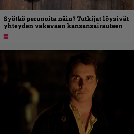
Syötkö perunoita näin? Tutkijat löysivät
yhteyden vakavaan kansansairauteen