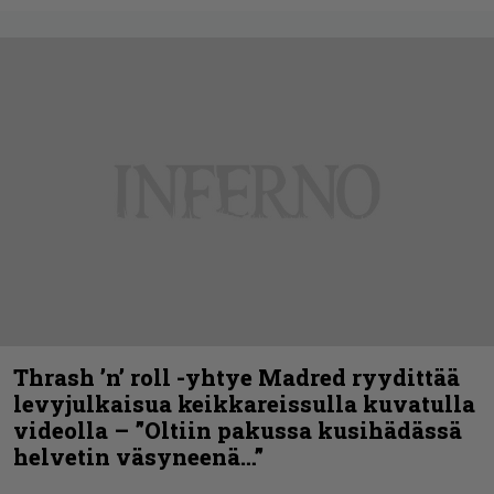
Thrash ’n’ roll -yhtye Madred ryydittää
levyjulkaisua keikkareissulla kuvatulla
videolla – ”Oltiin pakussa kusihädässä
helvetin väsyneenä…”