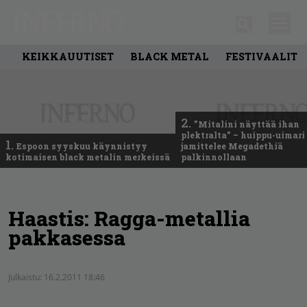
KEIKKAUUTISET
BLACK METAL
FESTIVAALIT
2.
”Mitalini näyttää ihan
plektralta” – huippu-uimari
1.
Espoon syyskuu käynnistyy
jamittelee Megadethiä
kotimaisen black metalin merkeissä
palkinnollaan
Haastis: Ragga-metallia
pakkasessa
Julkaistu:
16.2.2011 18:46