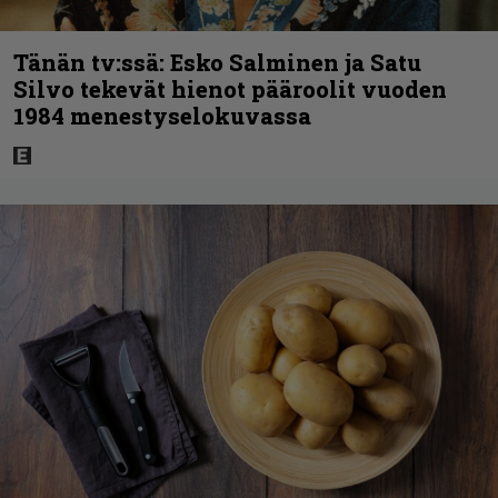
Tänän tv:ssä: Esko Salminen ja Satu
Silvo tekevät hienot pääroolit vuoden
1984 menestyselokuvassa