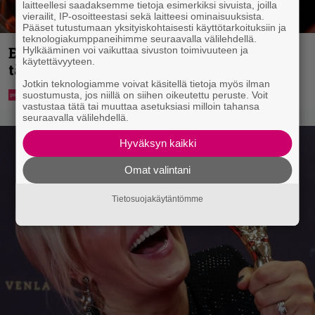
laitteellesi saadaksemme tietoja esimerkiksi sivuista, joilla
vierailit, IP-osoitteestasi sekä laitteesi ominaisuuksista.
Pääset tutustumaan yksityiskohtaisesti käyttötarkoituksiin ja
teknologiakumppaneihimme seuraavalla välilehdellä.
Eurojackpotista 80 000 euroa Suomeen –
Hylkääminen voi vaikuttaa sivuston toimivuuteen ja
käytettävyyteen.
tänne
Jotkin teknologiamme voivat käsitellä tietoja myös ilman
suostumusta, jos niillä on siihen oikeutettu peruste. Voit
vastustaa tätä tai muuttaa asetuksiasi milloin tahansa
seuraavalla välilehdellä.
Hyväksyn kaikki
Omat valintani
Tietosuojakäytäntömme