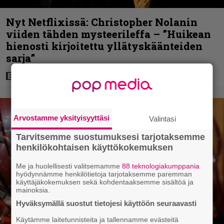
Nyt Netflixissä: Christopher Nolanin
viiden tähden mysteerileffa – ”Huikean
hienosti kirjoitettu yllätyskäänteiden
sarja”
Arvostamme yksityisyyttäsi
Valintasi
Tarvitsemme suostumuksesi tarjotaksemme
henkilökohtaisen käyttökokemuksen
Me ja huolellisesti valitsemamme
88 teknologiakumppania
hyödynnämme henkilötietoja tarjotaksemme paremman
käyttäjäkokemuksen sekä kohdentaaksemme sisältöä ja
mainoksia.
Hyväksymällä suostut tietojesi käyttöön seuraavasti
Käytämme laitetunnisteita ja tallennamme evästeitä