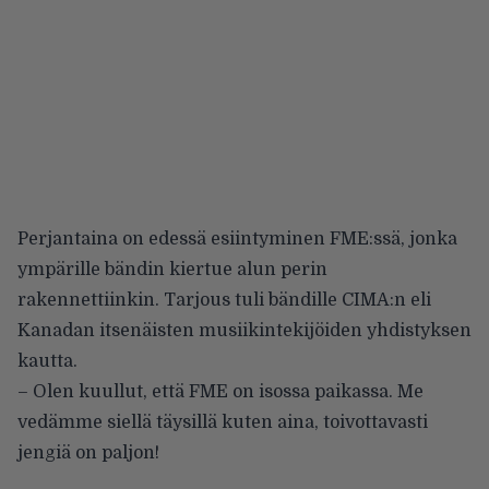
Perjantaina on edessä esiintyminen FME:ssä, jonka
ympärille bändin kiertue alun perin
rakennettiinkin. Tarjous tuli bändille CIMA:n eli
Kanadan itsenäisten musiikintekijöiden yhdistyksen
kautta.
– Olen kuullut, että FME on isossa paikassa. Me
vedämme siellä täysillä kuten aina, toivottavasti
jengiä on paljon!