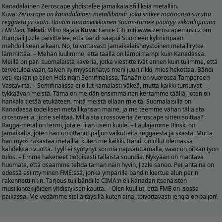
Kanadalainen Zeroscape yhdistelee jamaikalaisfiiliksiä metalliin.
Kuva:
Zeroscape on kanadalainen metallibändi, joka sotkee mättöönsä surutta
reggaeta ja skata. Bändin tämänviikkoinen Suomi-turnee päättyy viikonloppuna
FME:hen.
Teksti:
Vilho Rajala
Kuva:
Lance Citriniti
www.zeroscapemusic.com
Rumpali Jizzle päivittelee, että bändi saapui Suomeen kylmimpään
mahdolliseen aikaan. No, toivottavasti jamaikalaishöystöinen metallirytke
lämmittää. – Mehän luulimme, että täällä on lämpimämpi kuin Kanadassa.
Meillä on pari suomalaista kaveria, jotka viestittelivät ennen kuin tulimme, että
tervetuloa vaan, talven kylmyysennätys meni juuri rikki, mies hekottaa. Bändi
veti keikan jo eilen Helsingin Semifinalissa. Tänään on vuorossa Tampereen
Vastavirta. – Semifinalissa ei ollut kamalasti väkeä, mutta kaikki tuntuivat
tykkäävän meistä. Tämä on meidän ensimmäinen kertamme täällä, joten oli
hankala tietää etukäteen, mitä meistä ollaan mieltä. Suomalaisilla on
Kanadassa todellisen metallikansan maine, ja me teemme vähän tällaista
crossoveria, Jizzle selittää. Millaista crossoveria Zeroscape sitten soittaa?
Ragga-metal on termi, jota ei liian usein kuule. – Laulajamme Binski on
Jamaikalta, joten hän on ottanut paljon vaikutteita reggaesta ja skasta. Mutta
hän myös rakastaa metallia, kuten me kaikki. Bändi on ollut olemassa
kahdeksan vuotta. Tyyli ei syntynyt sormia napsauttamalla, vaan on pitkän työn
tulos. – Emme hakeneet tietoisesti tällaista soundia. Nykyään on mahtava
huomata, että osaamme tehdä tämän näin hyvin, Jizzle sanoo. Perjantaina on
edessä esiintyminen FME:ssä, jonka ympärille bändin kiertue alun perin
rakennettiinkin. Tarjous tuli bändille CIMA:n eli Kanadan itsenäisten
musiikintekijöiden yhdistyksen kautta. – Olen kuullut, että FME on isossa
paikassa. Me vedämme siellä täysillä kuten aina, toivottavasti jengiä on paljon!