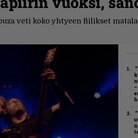
mapiirin vuoksi, san
za veti koko yhtyeen fiilikset matala
”
k
n
–
e
h
”
u
n
t