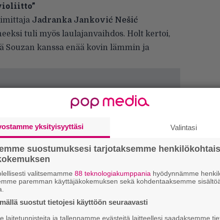
ioliitto”
oimittaja
Jadranka Janković Nešić
uheeksi tuli myös laulajanvaihdos. Holt kertoi,
illä Souzan kanssa enää kovin lämmin ja
vostamme yksityisyyttäsi
Valintasi
semme suostumuksesi tarjotaksemme henkilökohtai
ökokemuksen
lellisesti valitsemamme
88 teknologiakumppania
hyödynnämme henkilö
”
semme paremman käyttäjäkokemuksen sekä kohdentaaksemme sisältöä
k
a.
n
ällä suostut tietojesi käyttöön seuraavasti
–
e
laitetunnisteita ja tallennamme evästeitä laitteellesi saadaksemme tie