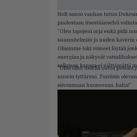
Holt sanoo vanhan tutun Dukesin 
puolestaan itsestäänselvä valinta
”Olen tapojeni orja enkä pidä m
suunnitelmiin ja uuden kaverin e
Olisimme toki voineet löytää jo
energiaa ja näkyvät vatsalihakse
sellaisen kanssa ei välttämättä mu
”Olisi ollut todella outoa pestata
nuorin tyttäreni. Tuntisin olevan
siivoamaan huoneensa, haha!”