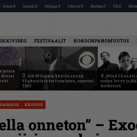
Voice.fi
Soundi.fi
Pelaaja.fi
Inferno.fi
Rumba.fi
Tilt.fi
Metel
ARVIOT
LEHTI
HAASTATTELUT
KAUP
IKKIVIDEO
FESTIVAALIT
KOKOONPANOMUUTOS
n jotain
3.
4.
 Kisser
Sid Wilsonin käytös syynä
Blind Channel 
 ovat
Slipknotista erottamiseen, raportoi
uuden levyn ja jä
TMZ
merkeissä
VAIHDOS
EXODUS
della onneton” – Exo