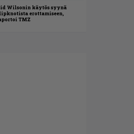
id Wilsonin käytös syynä
lipknotista erottamiseen,
aportoi TMZ