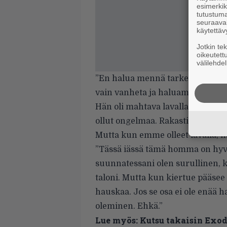
esimerkiks
tutustuma
seuraaval
käytettäv
Jotkin te
oikeutett
välilehdel
”En halua mennä tarkempiin yksi
vain vanheta ja haluamme olla onn
Hän oli mahtava lavalla, mahtava
ollut ongelmaa. Rakastin hänen e
Mutta kun emme olleet lavalla, h
”Tässä iässä tämä homma on hyvi
suunnatessani olen surullinen, k
taloni. Mutta kun kiertue pääsee 
hauskaa. Jos se osa ei ole enää ha
oleminen. Ehkä.”
Lue myös:
Kutsu takaisin Exodu