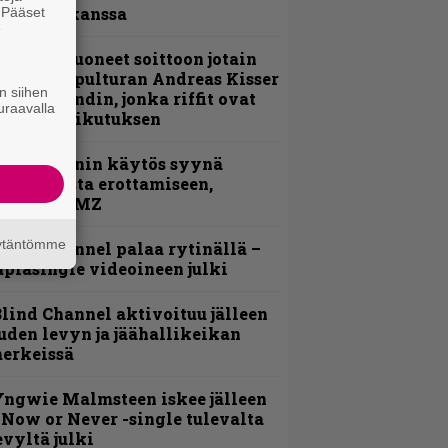
evijätin kanssa
. Pääset
e
He ovat tuoneet soittoon jotain
utta” – Sepulturan Andreas Kisser
n siihen
imeää bändin, jonka riffit ovat
uraavalla
ehneet vaikutuksen
id Wilsonin käytös syynä
lipknotista erottamiseen,
aportoi TMZ
äytäntömme
lind Channel palaa rytinällä –
uplasingle videoineen julki
lind Channel aktivoituu jälleen
uden levyn ja jäähallikeikan
erkeissä
ngwie Malmsteen iskee jälleen
 Now or Never -single tulevalta
evyltä julki