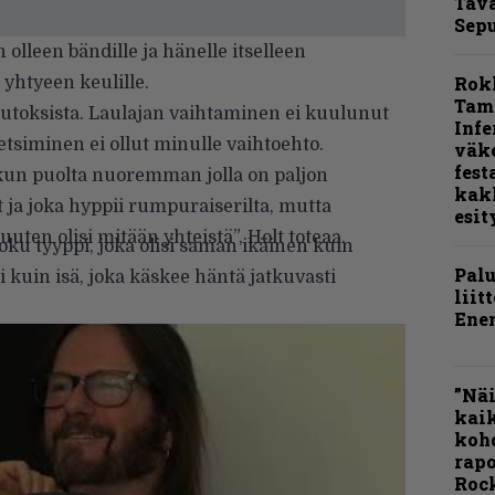
Tava
Sepu
olleen bändille ja hänelle itselleen
Rok
 yhtyeen keulille.
Tamp
uutoksista. Laulajan vaihtaminen ei kuulunut
Infe
tsiminen ei ollut minulle vaihtoehto.
väk
fest
nkun puolta nuoremman jolla on paljon
kak
t ja joka hyppii rumpuraiserilta, mutta
esit
uten olisi mitään yhteistä”, Holt toteaa.
 joku tyyppi, joka olisi saman ikäinen kuin
Pal
i kuin isä, joka käskee häntä jatkuvasti
liit
Ene
”Näi
kaik
kohd
rapo
Rock