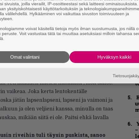
h
i sivuista, joilla vierailit, IP-osoitteestasi sekä laitteesi ominaisuuksista
an yksityiskohtaisesti käyttötarkoituksiin ja teknologiakumppaneihimm
la välilehdellä. Hylkääminen voi vaikuttaa sivuston toimivuuteen ja
”
yyteen.
u
knologiamme voivat käsitellä tietoja myös ilman suostumusta, jos niillä o
n
u peruste. Voit vastustaa tätä tai muuttaa asetuksiasi milloin tahansa se
t
lä.
tyiskohtiin, koska pahaa verta ei ole. Alamme
S
S
ellisia. Hän ei ollut. Hän oli todella onneton.
Omat valintani
Hyväksyn kaikki
r
 studiossa ja mahtava fanien kanssa. Siinä ei
siintymisiään ja hänen äänensä oli iskussa.
Tietosuojak
B
än veti kaikkien mielen matalaksi”,
Holt sanoo
.
t
n vaikeaa. Joka kerta lentokentälle
B
oska jätän lapsenlapseni, lapseni ja vaimoni ja
u
alkuun ja olen veljieni kanssa, minulla on taas
m
uskaa, mikään siitä ei ole. Paitsi ehkä lavalla
Y
–
sin riveihin tuli täysin puskista, sanoo
l