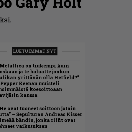
oo Gary Holt
ksi.
LUETUIMMAT NYT
Metallica on tiukempi kuin
oskaan ja te haluatte jonkun
ulikan yrittävän olla Hetfield?”
 Pepper Keenan muisteli
nsimmäistä koesoittoaan
evijätin kanssa
He ovat tuoneet soittoon jotain
utta” – Sepulturan Andreas Kisser
imeää bändin, jonka riffit ovat
ehneet vaikutuksen