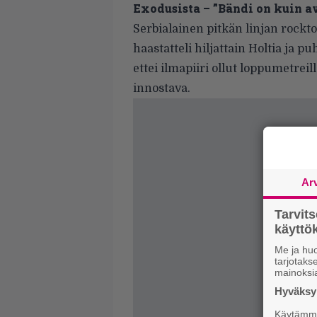
Exodusista – ”Bändi on kuin av
Serbialainen pitkän linjan rockt
haastatteli hiljattain Holtia ja p
ettei ilmapiiri ollut loppumetre
innostava.
Ar
Tarvit
käytt
Me ja huo
tarjotak
mainoksi
Hyväksym
Käytämme 