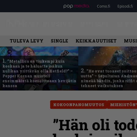
Como.fi
Episodi.fi
ETUSIVU
UUTISET
LEVY
TULEVA LEVY
SINGLE
KEIKKAUUTISET
MUSI
1.
”Metallica on tiukempi kuin
koskaan ja te haluatte jonkun
2.
nulikan yrittävän olla Hetfield?” –
”He ovat tuoneet soittoo
Pepper Keenan muisteli
uutta” – Sepulturan Andreas
ensimmäistä koesoittoaan hevijätin
nimeää bändin, jonka riffit
kanssa
tehneet vaikutuksen
KOKOONPANOMUUTOS
MIEHISTÖN
”Hän oli to