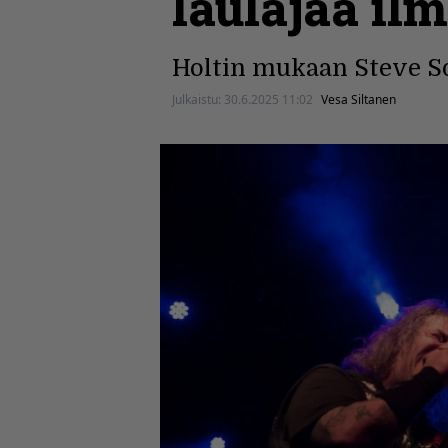
laulajaa il
Holtin mukaan Steve Sou
Julkaistu:
30.6.2025 11:02
Vesa Siltanen