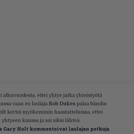
ti alkuvuodesta, ettei yhtye jatka yhteistyötä
nssa vaan ex-laulaja
Rob Dukes
palaa bändin
olt
kertoi myöhemmin haastatteluissa, ettei
yhtyeen kanssa ja sai siksi lähteä.
 ja Gary Holt kommentoivat laulajan potkuja