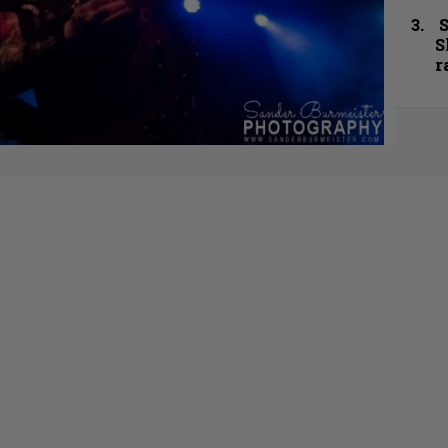
S
S
r