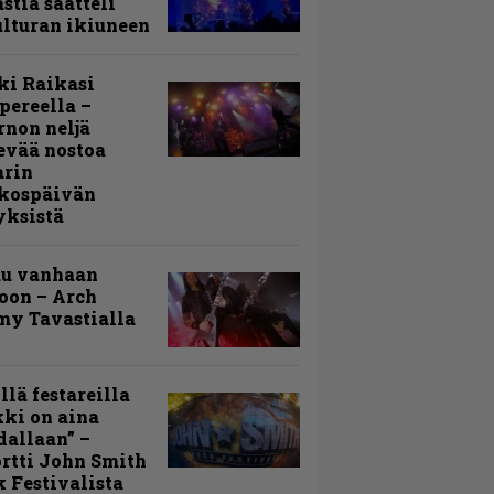
stia saatteli
lturan ikiuneen
ki Raikasi
ereella –
rnon neljä
evää nostoa
arin
kospäivän
yksistä
uu vanhaan
toon – Arch
my Tavastialla
llä festareilla
ki on aina
allaan” –
rtti John Smith
 Festivalista