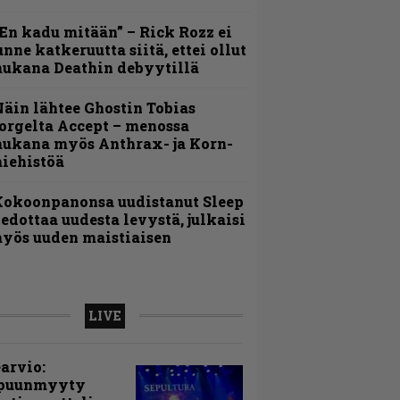
En kadu mitään” – Rick Rozz ei
unne katkeruutta siitä, ettei ollut
ukana Deathin debyytillä
äin lähtee Ghostin Tobias
orgelta Accept – menossa
ukana myös Anthrax- ja Korn-
iehistöä
Kokoonpanonsa uudistanut Sleep
iedottaa uudesta levystä, julkaisi
yös uuden maistiaisen
LIVE
arvio:
puunmyyty