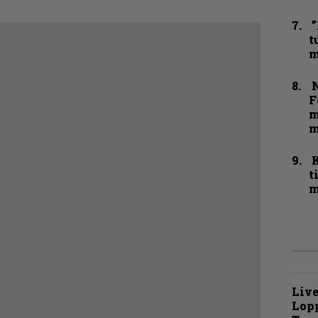
”
t
m
N
F
m
m
t
m
Live
Lop