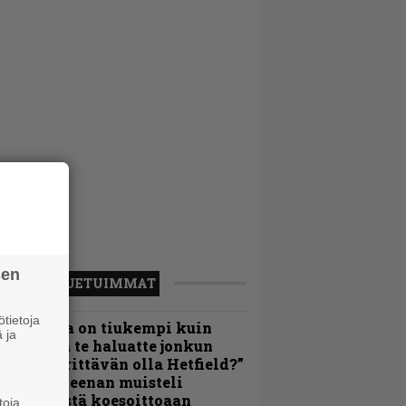
sen
LUETUIMMAT
tietoja
Metallica on tiukempi kuin
 ja
oskaan ja te haluatte jonkun
ulikan yrittävän olla Hetfield?”
 Pepper Keenan muisteli
nsimmäistä koesoittoaan
toja