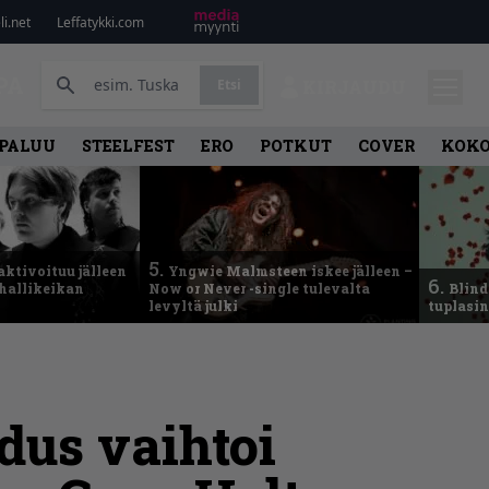
i.net
Leffatykki.com
PA
Etsi
KIRJAUDU
PALUU
STEELFEST
ERO
POTKUT
COVER
KOK
5.
aktivoituu jälleen
Yngwie Malmsteen iskee jälleen –
6.
ähallikeikan
Now or Never -single tulevalta
Blind
levyltä julki
tuplasin
dus vaihtoi