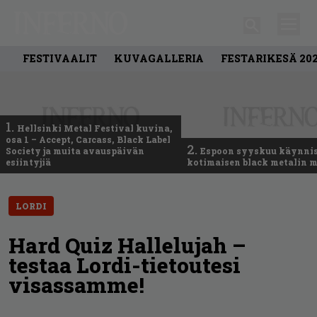
FESTIVAALIT
KUVAGALLERIA
FESTARIKESÄ 20
1.
Hellsinki Metal Festival kuvina,
osa 1 – Accept, Carcass, Black Label
2.
Society ja muita avauspäivän
Espoon syyskuu käynni
esiintyjiä
kotimaisen black metalin m
LORDI
Hard Quiz Hallelujah –
testaa Lordi-tietoutesi
visassamme!