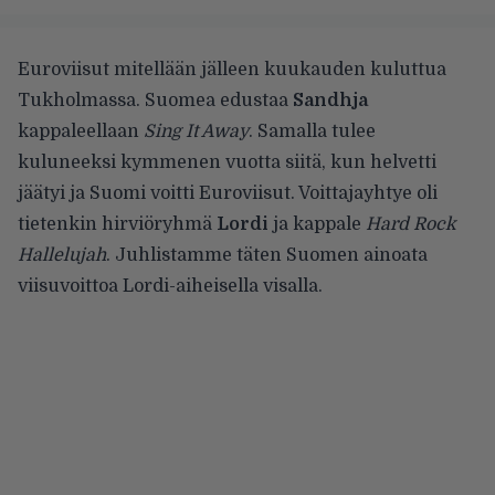
Euroviisut mitellään jälleen kuukauden kuluttua
Tukholmassa. Suomea edustaa
Sandhja
kappaleellaan
Sing It Away
. Samalla tulee
kuluneeksi kymmenen vuotta siitä, kun helvetti
jäätyi ja Suomi voitti Euroviisut. Voittajayhtye oli
tietenkin hirviöryhmä
Lordi
ja kappale
Hard Rock
Hallelujah
. Juhlistamme täten Suomen ainoata
viisuvoittoa Lordi-aiheisella visalla.