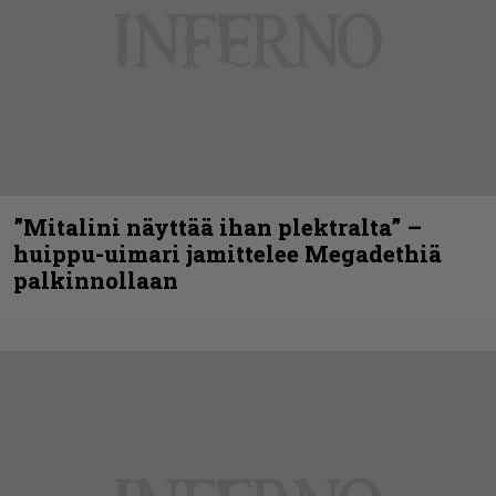
”Mitalini näyttää ihan plektralta” –
huippu-uimari jamittelee Megadethiä
palkinnollaan