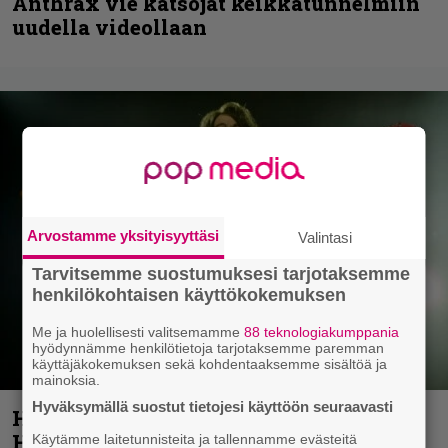
Anthrax vie katsojat keikkatunnelmiin
uudella videollaan
Arvostamme yksityisyyttäsi
Valintasi
Tarvitsemme suostumuksesi tarjotaksemme
henkilökohtaisen käyttökokemuksen
Me ja huolellisesti valitsemamme
88 teknologiakumppania
hyödynnämme henkilötietoja tarjotaksemme paremman
käyttäjäkokemuksen sekä kohdentaaksemme sisältöä ja
mainoksia.
Hyväksymällä suostut tietojesi käyttöön seuraavasti
Helloween- ja Gamma Ray -mies Kai
Hansen julkaisi uuden maistiaisen
Käytämme laitetunnisteita ja tallennamme evästeitä