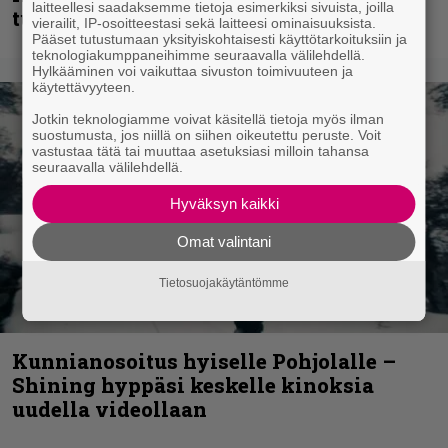
laitteellesi saadaksemme tietoja esimerkiksi sivuista, joilla
tulevalta soololevyltä
vierailit, IP-osoitteestasi sekä laitteesi ominaisuuksista.
Pääset tutustumaan yksityiskohtaisesti käyttötarkoituksiin ja
teknologiakumppaneihimme seuraavalla välilehdellä.
Hylkääminen voi vaikuttaa sivuston toimivuuteen ja
käytettävyyteen.
Jotkin teknologiamme voivat käsitellä tietoja myös ilman
suostumusta, jos niillä on siihen oikeutettu peruste. Voit
vastustaa tätä tai muuttaa asetuksiasi milloin tahansa
seuraavalla välilehdellä.
Hyväksyn kaikki
Omat valintani
Tietosuojakäytäntömme
Kunnianosoitus hyiselle Pohjolalle –
Shining hyppäsi keskelle kinoksia
uudella videollaan