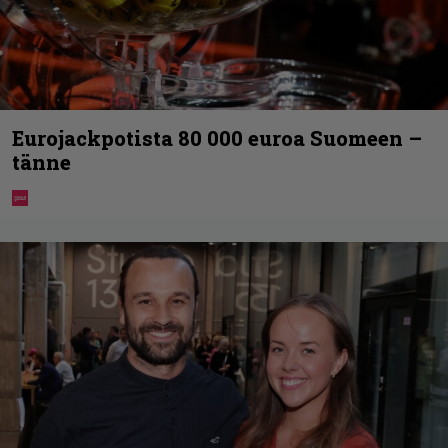
Eurojackpotista 80 000 euroa Suomeen –
tänne