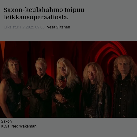
Saxon-keulahahmo toipuu
leikkausoperaatiosta.
Julkaistu:
1.7.2025 09:03
Vesa Siltanen
Saxon
Kuva: Ned Wakeman