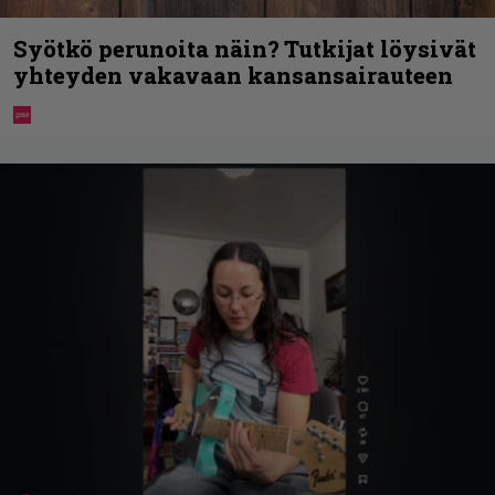
Syötkö perunoita näin? Tutkijat löysivät
yhteyden vakavaan kansansairauteen