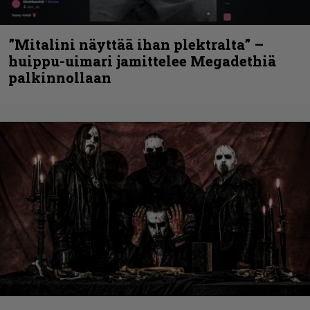
”Mitalini näyttää ihan plektralta” –
huippu-uimari jamittelee Megadethiä
palkinnollaan