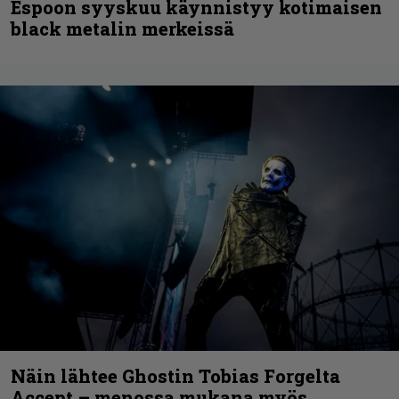
Espoon syyskuu käynnistyy kotimaisen
black metalin merkeissä
Näin lähtee Ghostin Tobias Forgelta
Accept – menossa mukana myös