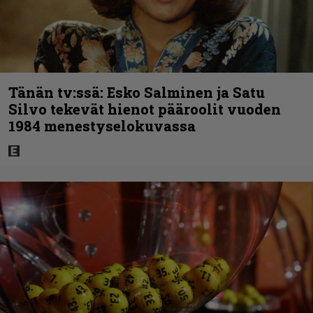
Tänän tv:ssä: Esko Salminen ja Satu
Silvo tekevät hienot pääroolit vuoden
1984 menestyselokuvassa