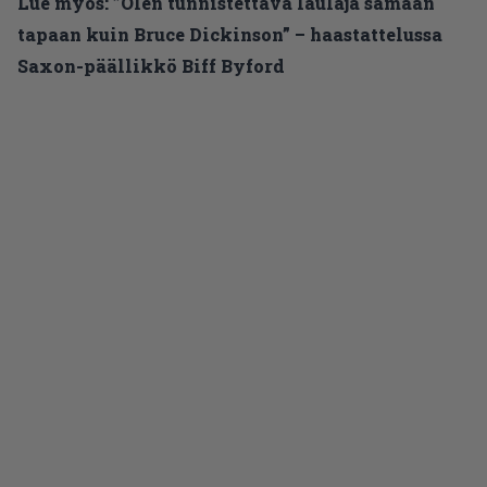
Lue myös:
”Olen tunnistettava laulaja samaan
tapaan kuin Bruce Dickinson” – haastattelussa
Saxon-päällikkö Biff Byford