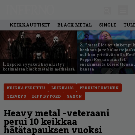
KEIKKAUUTISET
BLACK METAL
SINGLE
TUL
2.
”Metallica on tiukempi 
koskaan ja te haluatte jonk
nulikan yrittävän olla Hetfi
Pepper Keenan muisteli
1.
Espoon syyskuu käynnistyy
ensimmäistä koesoittoaan 
kotimaisen black metalin merkeissä
kanssa
KEIKKA PERUTTU
LEIKKAUS
PERUUNTUMINEN
TERVEYS
BIFF BYFORD
SAXON
Heavy metal -veteraani
perui 10 keikkaa
hätätapauksen vuoksi