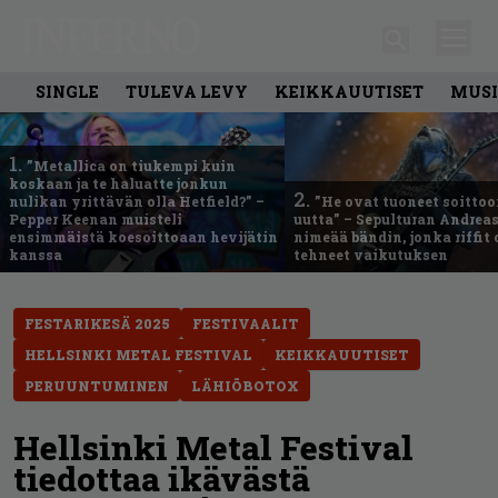
SINGLE
TULEVA LEVY
KEIKKAUUTISET
MUSI
1.
”Metallica on tiukempi kuin
koskaan ja te haluatte jonkun
2.
nulikan yrittävän olla Hetfield?” –
”He ovat tuoneet soittoo
Pepper Keenan muisteli
uutta” – Sepulturan Andreas
ensimmäistä koesoittoaan hevijätin
nimeää bändin, jonka riffit
kanssa
tehneet vaikutuksen
FESTARIKESÄ 2025
FESTIVAALIT
HELLSINKI METAL FESTIVAL
KEIKKAUUTISET
PERUUNTUMINEN
LÄHIÖBOTOX
Hellsinki Metal Festival
tiedottaa ikävästä