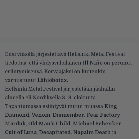
Ensi viikolla järjestettävä Hellsinki Metal Festival
tiedottaa, että yhdysvaltalainen
Ill Niño
on perunut
esiintymisensä. Korvaajaksi on kuitenkin
varmistunut
Lähiöbotox
.
Hellsinki Metal Festival järjestetään jäähallin
alueella eli Nordiksella 8.-9. elokuuta.
Tapahtumassa esiintyvät muun muassa
King
Diamond
,
Venom
,
Dismember
,
Fear Factory
,
Marduk
,
Old Man’s Child
,
Michael Schenker
,
Cult of Luna
,
Decapitated
,
Napalm Death
ja