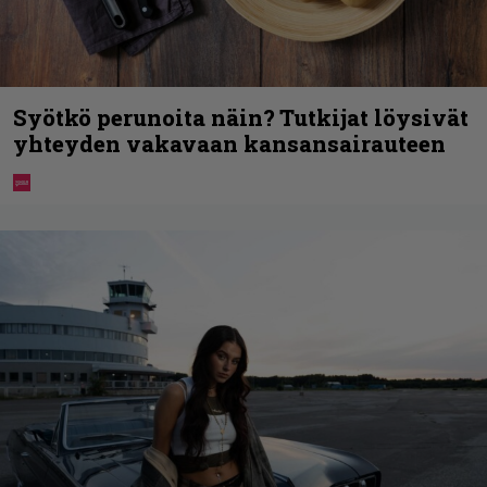
Syötkö perunoita näin? Tutkijat löysivät
yhteyden vakavaan kansansairauteen