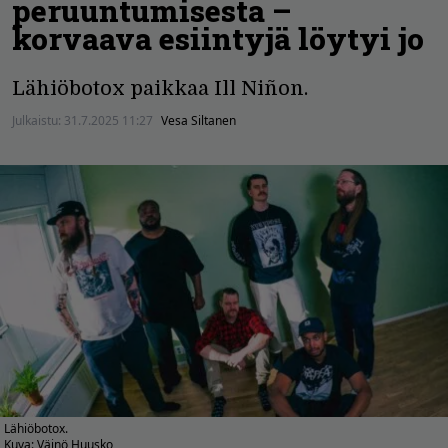
peruuntumisesta –
korvaava esiintyjä löytyi jo
Lähiöbotox paikkaa Ill Niñon.
Julkaistu:
31.7.2025 11:27
Vesa Siltanen
Lähiöbotox.
Kuva: Väinö Huusko