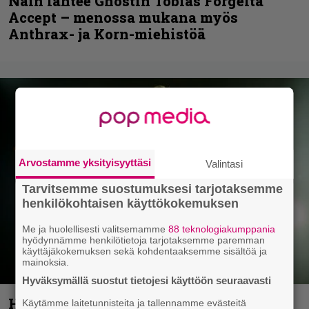
Näin lähtee Ghostin Tobias Forgelta
Accept – menossa mukana myös
Anthrax- ja Korn-miehistöä
Arvostamme yksityisyyttäsi
Valintasi
Tarvitsemme suostumuksesi tarjotaksemme
henkilökohtaisen käyttökokemuksen
Me ja huolellisesti valitsemamme
88 teknologiakumppania
hyödynnämme henkilötietoja tarjotaksemme paremman
käyttäjäkokemuksen sekä kohdentaaksemme sisältöä ja
mainoksia.
Hyväksymällä suostut tietojesi käyttöön seuraavasti
Helloween- ja Gamma Ray -mies Kai
Käytämme laitetunnisteita ja tallennamme evästeitä