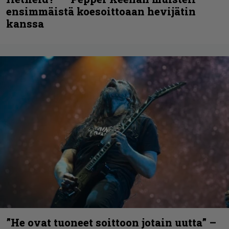
ensimmäistä koesoittoaan hevijätin
kanssa
”He ovat tuoneet soittoon jotain uutta” –