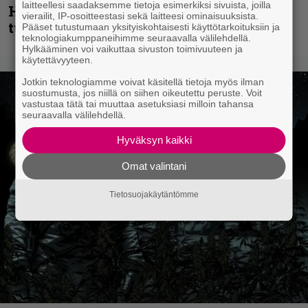
laitteellesi saadaksemme tietoja esimerkiksi sivuista, joilla
Hansen julkaisi uuden maistiaisen
vierailit, IP-osoitteestasi sekä laitteesi ominaisuuksista.
tulevalta soololevyltä
Pääset tutustumaan yksityiskohtaisesti käyttötarkoituksiin ja
teknologiakumppaneihimme seuraavalla välilehdellä.
Hylkääminen voi vaikuttaa sivuston toimivuuteen ja
käytettävyyteen.
Jotkin teknologiamme voivat käsitellä tietoja myös ilman
suostumusta, jos niillä on siihen oikeutettu peruste. Voit
vastustaa tätä tai muuttaa asetuksiasi milloin tahansa
seuraavalla välilehdellä.
Hyväksyn kaikki
Omat valintani
Tietosuojakäytäntömme