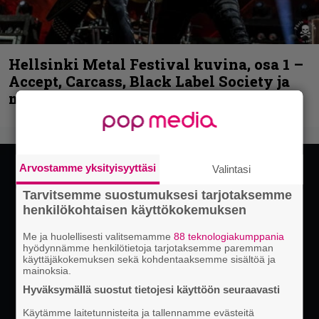
Hellsinki Metal Festival kuvina, osa 1 –
Accept, Carcass, Black Label Society ja
muita avauspäivän esiintyjiä
Arvostamme yksityisyyttäsi
Valintasi
Tarvitsemme suostumuksesi tarjotaksemme
henkilökohtaisen käyttökokemuksen
Me ja huolellisesti valitsemamme
88 teknologiakumppania
hyödynnämme henkilötietoja tarjotaksemme paremman
käyttäjäkokemuksen sekä kohdentaaksemme sisältöä ja
mainoksia.
Hyväksymällä suostut tietojesi käyttöön seuraavasti
Käytämme laitetunnisteita ja tallennamme evästeitä