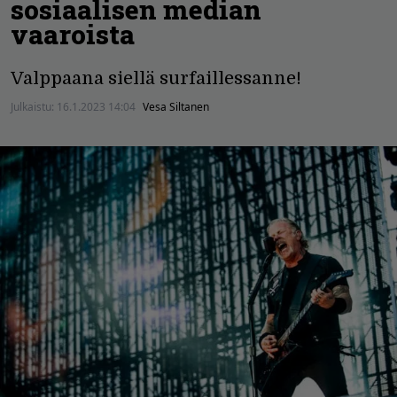
sosiaalisen median
vaaroista
Valppaana siellä surfaillessanne!
Julkaistu:
16.1.2023 14:04
Vesa Siltanen