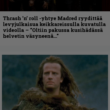
Thrash ’n’ roll -yhtye Madred ryydittää
levyjulkaisua keikkareissulla kuvatulla
videolla – ”Oltiin pakussa kusihädässä
helvetin väsyneenä…”