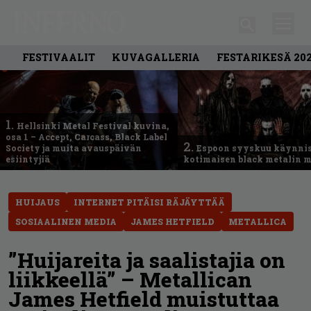
FESTIVAALIT
KUVAGALLERIA
FESTARIKESÄ 20
1.
Hellsinki Metal Festival kuvina,
osa 1 – Accept, Carcass, Black Label
2.
Society ja muita avauspäivän
Espoon syyskuu käynni
esiintyjiä
kotimaisen black metalin m
HUIJAUS
INTERNET PITÄISI RÄJÄYTTÄÄ
SOSIAALINEN MEDIA
JAMES HETFIELD
METALLICA
”Huijareita ja saalistajia on
liikkeellä” – Metallican
James Hetfield muistuttaa