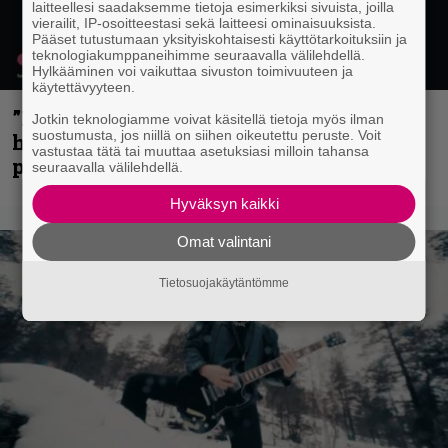
laitteellesi saadaksemme tietoja esimerkiksi sivuista, joilla
vierailit, IP-osoitteestasi sekä laitteesi ominaisuuksista.
Pääset tutustumaan yksityiskohtaisesti käyttötarkoituksiin ja
teknologiakumppaneihimme seuraavalla välilehdellä.
Hylkääminen voi vaikuttaa sivuston toimivuuteen ja
käytettävyyteen.
”Mitalini näyttää ihan plektralta” –
Jotkin teknologiamme voivat käsitellä tietoja myös ilman
suostumusta, jos niillä on siihen oikeutettu peruste. Voit
huippu-uimari jamittelee Megadethiä
vastustaa tätä tai muuttaa asetuksiasi milloin tahansa
palkinnollaan
seuraavalla välilehdellä.
Hyväksyn kaikki
Omat valintani
Tietosuojakäytäntömme