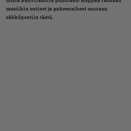
mistä kahvitauolla puhutaan! Nappaa raskaan
musiikin uutiset ja puheenaiheet suoraan
sähköpostiin tästä.