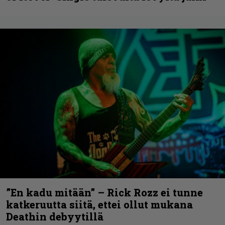
”En kadu mitään” – Rick Rozz ei tunne
katkeruutta siitä, ettei ollut mukana
Deathin debyytillä