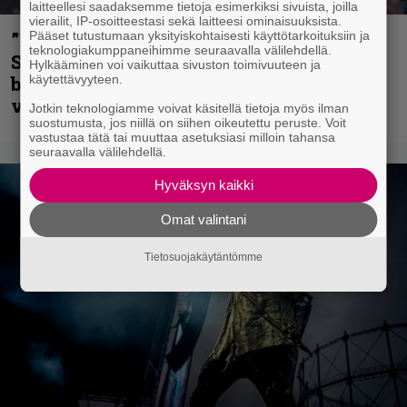
laitteellesi saadaksemme tietoja esimerkiksi sivuista, joilla
vierailit, IP-osoitteestasi sekä laitteesi ominaisuuksista.
Pääset tutustumaan yksityiskohtaisesti käyttötarkoituksiin ja
”He ovat tuoneet soittoon jotain uutta” –
teknologiakumppaneihimme seuraavalla välilehdellä.
Sepulturan Andreas Kisser nimeää
Hylkääminen voi vaikuttaa sivuston toimivuuteen ja
käytettävyyteen.
bändin, jonka riffit ovat tehneet
vaikutuksen
Jotkin teknologiamme voivat käsitellä tietoja myös ilman
suostumusta, jos niillä on siihen oikeutettu peruste. Voit
vastustaa tätä tai muuttaa asetuksiasi milloin tahansa
seuraavalla välilehdellä.
Hyväksyn kaikki
Omat valintani
Tietosuojakäytäntömme