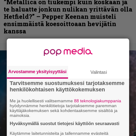
”Metallica on tiukempi kuin koskaan ja
te haluatte jonkun nulikan yrittävän olla
Hetfield?” – Pepper Keenan muisteli
ensimmäistä koesoittoaan hevijätin
kanssa
Arvostamme yksityisyyttäsi
Valintasi
Tarvitsemme suostumuksesi tarjotaksemme
henkilökohtaisen käyttökokemuksen
Me ja huolellisesti valitsemamme
88 teknologiakumppania
hyödynnämme henkilötietoja tarjotaksemme paremman
käyttäjäkokemuksen sekä kohdentaaksemme sisältöä ja
mainoksia.
Hyväksymällä suostut tietojesi käyttöön seuraavasti
Käytämme laitetunnisteita ja tallennamme evästeitä