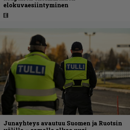
elokuvaesiintyminen
Junayhteys avautuu Suomen ja Ruotsin
välille – samalla alkaa uusi