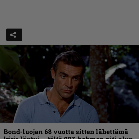
Bond-luojan 68 vuotta sitten lähettämä
kirje löytyi – tältä 007-hahmon piti alun