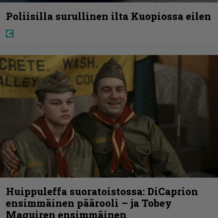
Poliisilla surullinen ilta Kuopiossa eilen
Huippuleffa suoratoistossa: DiCaprion
ensimmäinen päärooli – ja Tobey
Maguiren ensimmäinen