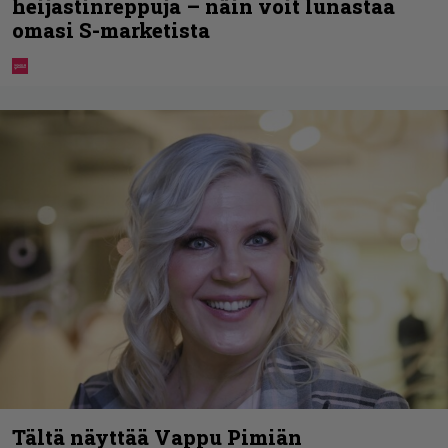
heijastinreppuja – näin voit lunastaa
omasi S-marketista
Tältä näyttää Vappu Pimiän