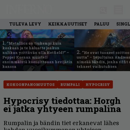
TULEVA LEVY
KEIKKAUUTISET
PALUU
SING
1.
”Metallica on tiukempi kuin
koskaan ja te haluatte jonkun
2.
nulikan yrittävän olla Hetfield?” –
”He ovat tuoneet soittoo
Pepper Keenan muisteli
uutta” – Sepulturan Andreas
ensimmäistä koesoittoaan hevijätin
nimeää bändin, jonka riffit
kanssa
tehneet vaikutuksen
KOKOONPANOMUUTOS
RUMPALI
HYPOCRISY
Hypocrisy tiedottaa: Horgh
ei jatka yhtyeen rumpalina
Rumpalin ja bändin tiet erkanevat lähes