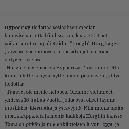
Hypocrisy
tiedottaa sosiaalisen median
kanavissaan, että bändissä vuodesta 2004 asti
vaikuttanut rumpali
Reidar ”Horgh” Horghagen
(kuvassa vasemmassa laidassa) ei jatkaa enää
yhtyeen riveissä.
”Horgh ei ole enää osa Hypocrisyä. Toivomme, että
kunnioitatte ja hyväksytte tämän päätöksen”, yhtye
tiedottaa.
”Tämä ei ole meille helppoa. Olemme soittaneet
yhdessä 18 hullua vuotta, jotka ovat olleet täynnä
musiikkia, kiertueita ja ystävyyttä. Niin monia maita,
monia kappaleita ja monia keikkoja Horghin kanssa.
Tämä on pitkän ja mielenkiintoisen luvun loppu ja