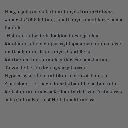
Horgh, joka on vaikuttanut myös
Immortalissa
vuodesta 1996 lähtien, lähetti myös omat terveisensä
faneille:
”Haluan kiittää teitä kaikkia tuesta ja olen
kiitollinen, että olen päässyt tapaamaan monia teistä
matkoillamme. Kiitos myös bändille ja
kiertuehenkilökunnalle yhteisestä ajastamme.
Toivon teille kaikkea hyvää jatkossa.”
Hypocrisy aloittaa huhtikuun lopussa Pohjois-
Amerikan-kiertueen. Kesällä bändille on buukattu
keikat muun muassa
Kotkan Dark River Festivalissa
sekä
Oulun North of Hell
-tapahtumassa.