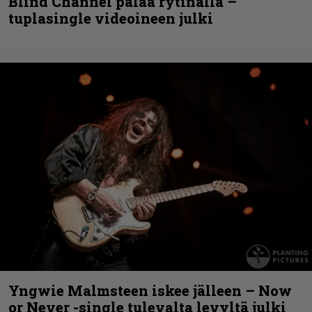
Blind Channel palaa rytinällä –
tuplasingle videoineen julki
Yngwie Malmsteen iskee jälleen – Now
or Never -single tulevalta levyltä julki