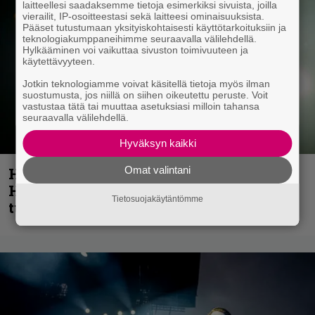
laitteellesi saadaksemme tietoja esimerkiksi sivuista, joilla
vierailit, IP-osoitteestasi sekä laitteesi ominaisuuksista.
Pääset tutustumaan yksityiskohtaisesti käyttötarkoituksiin ja
teknologiakumppaneihimme seuraavalla välilehdellä.
Hylkääminen voi vaikuttaa sivuston toimivuuteen ja
käytettävyyteen.
Jotkin teknologiamme voivat käsitellä tietoja myös ilman
suostumusta, jos niillä on siihen oikeutettu peruste. Voit
vastustaa tätä tai muuttaa asetuksiasi milloin tahansa
seuraavalla välilehdellä.
Hyväksyn kaikki
Omat valintani
Helloween- ja Gamma Ray -mies Kai
Hansen julkaisi uuden maistiaisen
Tietosuojakäytäntömme
tulevalta soololevyltä