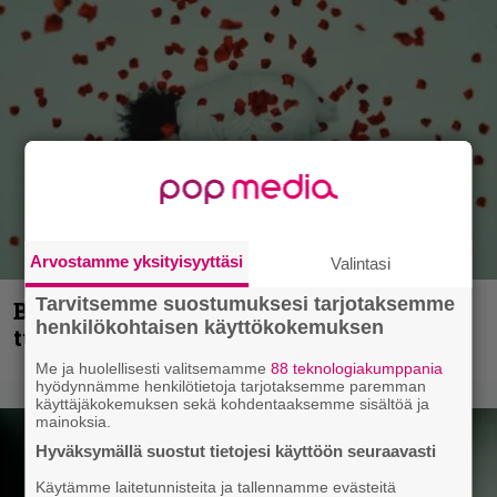
Arvostamme yksityisyyttäsi
Valintasi
Tarvitsemme suostumuksesi tarjotaksemme
Blind Channel palaa rytinällä –
henkilökohtaisen käyttökokemuksen
tuplasingle videoineen julki
Me ja huolellisesti valitsemamme
88 teknologiakumppania
hyödynnämme henkilötietoja tarjotaksemme paremman
käyttäjäkokemuksen sekä kohdentaaksemme sisältöä ja
mainoksia.
Hyväksymällä suostut tietojesi käyttöön seuraavasti
Käytämme laitetunnisteita ja tallennamme evästeitä