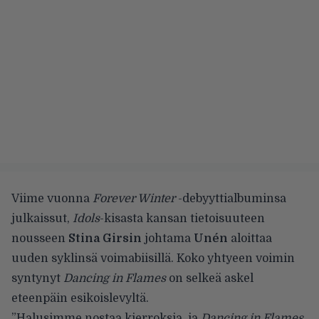
Viime vuonna
Forever Winter
-debyyttialbuminsa
julkaissut,
Idols
-kisasta kansan tietoisuuteen
nousseen
Stina Girsin
johtama
Unén
aloittaa
uuden syklinsä voimabiisillä. Koko yhtyeen voimin
syntynyt
Dancing in Flames
on selkeä askel
eteenpäin esikoislevyltä.
”Halusimme nostaa kierroksia, ja
Dancing in Flames