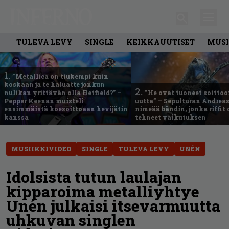
TULEVA LEVY
SINGLE
KEIKKAUUTISET
MUSI
1.
”Metallica on tiukempi kuin
koskaan ja te haluatte jonkun
2.
nulikan yrittävän olla Hetfield?” –
”He ovat tuoneet soittoo
Pepper Keenan muisteli
uutta” – Sepulturan Andreas
ensimmäistä koesoittoaan hevijätin
nimeää bändin, jonka riffit
kanssa
tehneet vaikutuksen
MUSIIKKIVIDEO
SINGLE
TULEVA LEVY
UNÉN
Idolsista tutun laulajan
kipparoima metalliyhtye
Unén julkaisi itsevarmuutta
uhkuvan singlen