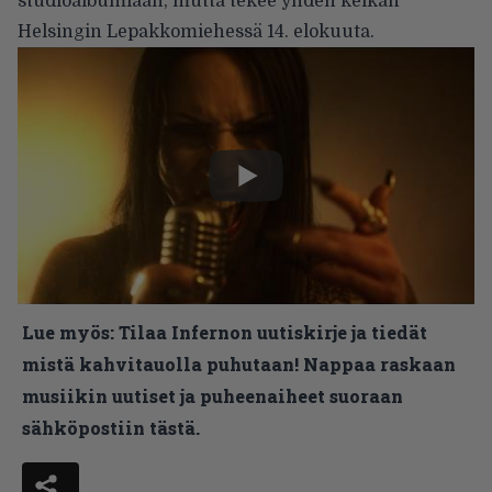
studioalbumiaan, mutta tekee yhden keikan
Helsingin Lepakkomiehessä 14. elokuuta.
Lue myös:
Tilaa Infernon uutiskirje ja tiedät
mistä kahvitauolla puhutaan! Nappaa raskaan
musiikin uutiset ja puheenaiheet suoraan
sähköpostiin tästä.