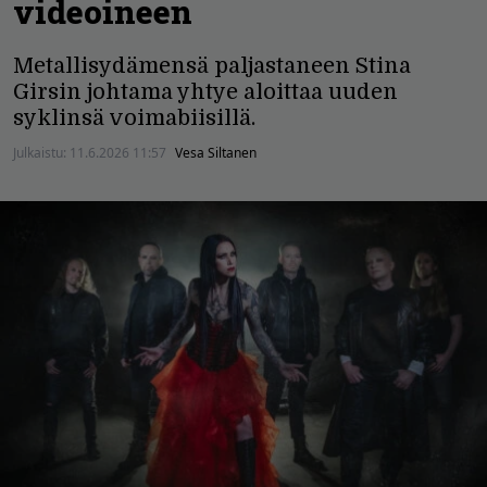
videoineen
Metallisydämensä paljastaneen Stina
Girsin johtama yhtye aloittaa uuden
syklinsä voimabiisillä.
Julkaistu:
11.6.2026 11:57
Vesa Siltanen