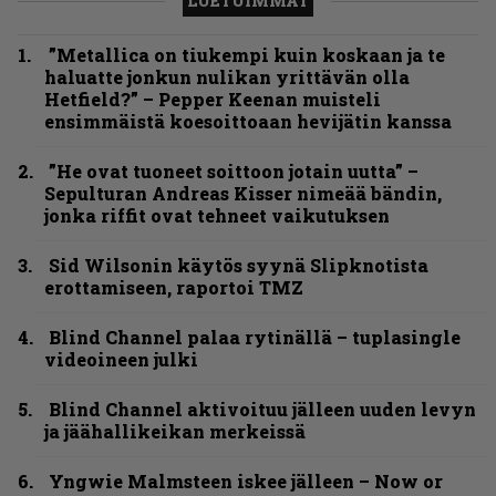
LUETUIMMAT
”Metallica on tiukempi kuin koskaan ja te
haluatte jonkun nulikan yrittävän olla
Hetfield?” – Pepper Keenan muisteli
ensimmäistä koesoittoaan hevijätin kanssa
”He ovat tuoneet soittoon jotain uutta” –
Sepulturan Andreas Kisser nimeää bändin,
jonka riffit ovat tehneet vaikutuksen
Sid Wilsonin käytös syynä Slipknotista
erottamiseen, raportoi TMZ
Blind Channel palaa rytinällä – tuplasingle
videoineen julki
Blind Channel aktivoituu jälleen uuden levyn
ja jäähallikeikan merkeissä
Yngwie Malmsteen iskee jälleen – Now or