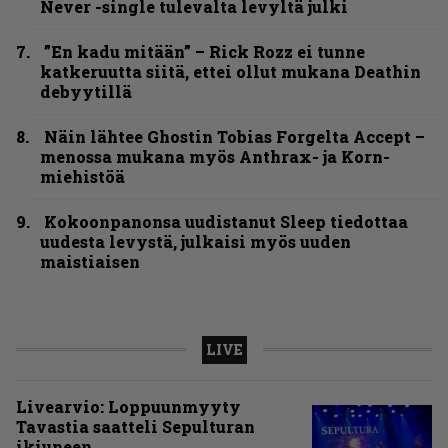
Never -single tulevalta levyltä julki
”En kadu mitään” – Rick Rozz ei tunne
katkeruutta siitä, ettei ollut mukana Deathin
debyytillä
Näin lähtee Ghostin Tobias Forgelta Accept –
menossa mukana myös Anthrax- ja Korn-
miehistöä
Kokoonpanonsa uudistanut Sleep tiedottaa
uudesta levystä, julkaisi myös uuden
maistiaisen
LIVE
Livearvio: Loppuunmyyty
Tavastia saatteli Sepulturan
ikiuneen